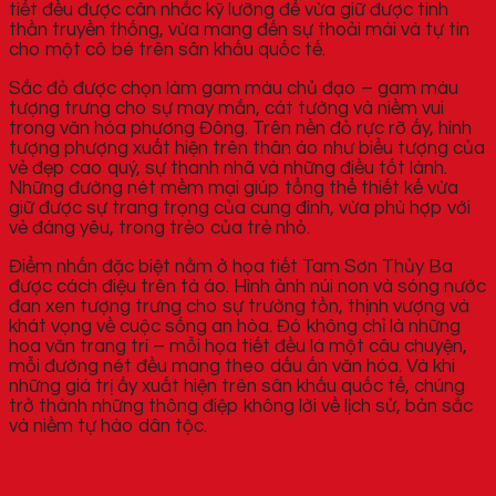
tiết đều được cân nhắc kỹ lưỡng để vừa giữ được tinh
thần truyền thống, vừa mang đến sự thoải mái và tự tin
cho một cô bé trên sân khấu quốc tế.
Sắc đỏ được chọn làm gam màu chủ đạo – gam màu
tượng trưng cho sự may mắn, cát tường và niềm vui
trong văn hóa phương Đông. Trên nền đỏ rực rỡ ấy, hình
tượng phượng xuất hiện trên thân áo như biểu tượng của
vẻ đẹp cao quý, sự thanh nhã và những điều tốt lành.
Những đường nét mềm mại giúp tổng thể thiết kế vừa
giữ được sự trang trọng của cung đình, vừa phù hợp với
vẻ đáng yêu, trong trẻo của trẻ nhỏ.
Điểm nhấn đặc biệt nằm ở họa tiết Tam Sơn Thủy Ba
được cách điệu trên tà áo. Hình ảnh núi non và sóng nước
đan xen tượng trưng cho sự trường tồn, thịnh vượng và
khát vọng về cuộc sống an hòa. Đó không chỉ là những
hoa văn trang trí – mỗi họa tiết đều là một câu chuyện,
mỗi đường nét đều mang theo dấu ấn văn hóa. Và khi
những giá trị ấy xuất hiện trên sân khấu quốc tế, chúng
trở thành những thông điệp không lời về lịch sử, bản sắc
và niềm tự hào dân tộc.