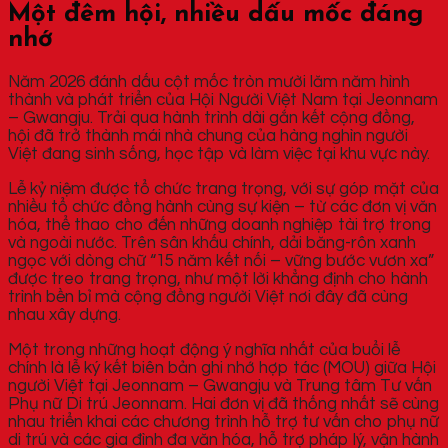
Một đêm hội, nhiều dấu mốc đáng
nhớ
Năm 2026 đánh dấu cột mốc tròn mười lăm năm hình
thành và phát triển của Hội Người Việt Nam tại Jeonnam
– Gwangju. Trải qua hành trình dài gắn kết cộng đồng,
hội đã trở thành mái nhà chung của hàng nghìn người
Việt đang sinh sống, học tập và làm việc tại khu vực này.
Lễ kỷ niệm được tổ chức trang trọng, với sự góp mặt của
nhiều tổ chức đồng hành cùng sự kiện – từ các đơn vị văn
hóa, thể thao cho đến những doanh nghiệp tài trợ trong
và ngoài nước. Trên sân khấu chính, dải băng-rôn xanh
ngọc với dòng chữ “15 năm kết nối – vững bước vươn xa”
được treo trang trọng, như một lời khẳng định cho hành
trình bền bỉ mà cộng đồng người Việt nơi đây đã cùng
nhau xây dựng.
Một trong những hoạt động ý nghĩa nhất của buổi lễ
chính là lễ ký kết biên bản ghi nhớ hợp tác (MOU) giữa Hội
người Việt tại Jeonnam – Gwangju và Trung tâm Tư vấn
Phụ nữ Di trú Jeonnam. Hai đơn vị đã thống nhất sẽ cùng
nhau triển khai các chương trình hỗ trợ tư vấn cho phụ nữ
di trú và các gia đình đa văn hóa, hỗ trợ pháp lý, vận hành