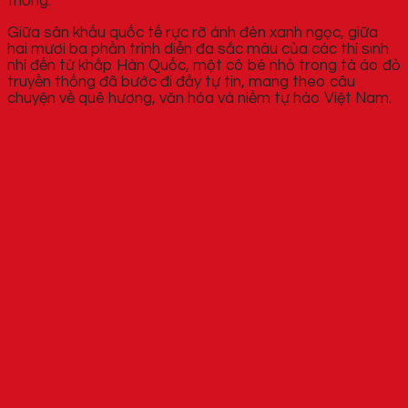
thống.
Giữa sân khấu quốc tế rực rỡ ánh đèn xanh ngọc, giữa
hai mươi ba phần trình diễn đa sắc màu của các thí sinh
nhí đến từ khắp Hàn Quốc, một cô bé nhỏ trong tà áo đỏ
truyền thống đã bước đi đầy tự tin, mang theo câu
chuyện về quê hương, văn hóa và niềm tự hào Việt Nam.