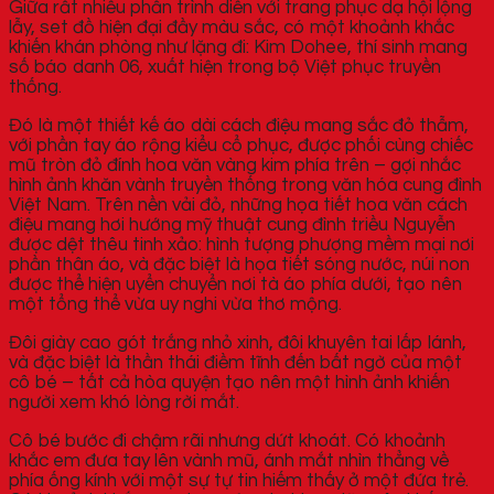
Giữa rất nhiều phần trình diễn với trang phục dạ hội lộng
lẫy, set đồ hiện đại đầy màu sắc, có một khoảnh khắc
khiến khán phòng như lặng đi: Kim Dohee, thí sinh mang
số báo danh 06, xuất hiện trong bộ Việt phục truyền
thống.
Đó là một thiết kế áo dài cách điệu mang sắc đỏ thẫm,
với phần tay áo rộng kiểu cổ phục, được phối cùng chiếc
mũ tròn đỏ đính hoa văn vàng kim phía trên – gợi nhắc
hình ảnh khăn vành truyền thống trong văn hóa cung đình
Việt Nam. Trên nền vải đỏ, những họa tiết hoa văn cách
điệu mang hơi hướng mỹ thuật cung đình triều Nguyễn
được dệt thêu tinh xảo: hình tượng phượng mềm mại nơi
phần thân áo, và đặc biệt là họa tiết sóng nước, núi non
được thể hiện uyển chuyển nơi tà áo phía dưới, tạo nên
một tổng thể vừa uy nghi vừa thơ mộng.
Đôi giày cao gót trắng nhỏ xinh, đôi khuyên tai lấp lánh,
và đặc biệt là thần thái điềm tĩnh đến bất ngờ của một
cô bé – tất cả hòa quyện tạo nên một hình ảnh khiến
người xem khó lòng rời mắt.
Cô bé bước đi chậm rãi nhưng dứt khoát. Có khoảnh
khắc em đưa tay lên vành mũ, ánh mắt nhìn thẳng về
phía ống kính với một sự tự tin hiếm thấy ở một đứa trẻ.