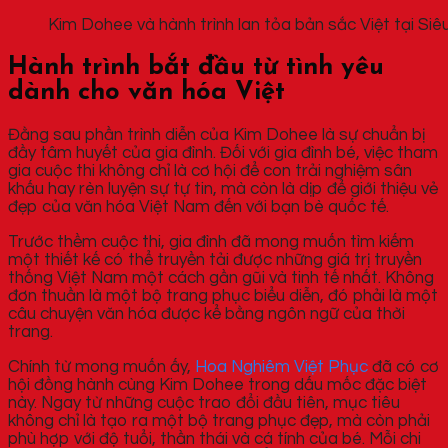
Kim Dohee và hành trình lan tỏa bản sắc Việt tại S
Hành trình bắt đầu từ tình yêu
dành cho văn hóa Việt
Đằng sau phần trình diễn của Kim Dohee là sự chuẩn bị
đầy tâm huyết của gia đình. Đối với gia đình bé, việc tham
gia cuộc thi không chỉ là cơ hội để con trải nghiệm sân
khấu hay rèn luyện sự tự tin, mà còn là dịp để giới thiệu vẻ
đẹp của văn hóa Việt Nam đến với bạn bè quốc tế.
Trước thềm cuộc thi, gia đình đã mong muốn tìm kiếm
một thiết kế có thể truyền tải được những giá trị truyền
thống Việt Nam một cách gần gũi và tinh tế nhất. Không
đơn thuần là một bộ trang phục biểu diễn, đó phải là một
câu chuyện văn hóa được kể bằng ngôn ngữ của thời
trang.
Chính từ mong muốn ấy,
Hoa Nghiêm Việt Phục
đã có cơ
hội đồng hành cùng Kim Dohee trong dấu mốc đặc biệt
này. Ngay từ những cuộc trao đổi đầu tiên, mục tiêu
không chỉ là tạo ra một bộ trang phục đẹp, mà còn phải
phù hợp với độ tuổi, thần thái và cá tính của bé. Mỗi chi