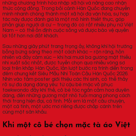
những chương trình hòa nhập xã hội và nâng cao nhận
thức cộng đồng. Trong bối cảnh Hàn Quốc đang chuyển
mình nhanh chóng thành một xã hội đa văn hóa, sự hợp
tác này được đánh giá là một mô hình thiết thực, góp
phần giúp người di cư – trong đó có rất nhiều phụ nữ Việt
Nam – có thể ổn định cuộc sống và được bảo vệ quyền
lợi tốt hơn nơi đất khách.
Sau những giây phút trang trọng ấy, không khí hội trường
bỗng bừng sáng theo một cách khác – rộn ràng, hồn
nhiên và đầy cảm xúc – khi hai mươi ba gương mặt thiếu
nhi xuất sắc nhất, được tuyển chọn qua nhiều vòng sơ
loại trên khắp Hàn Quốc, lần lượt bước ra trình diễn trong
đêm chung kết Siêu Mẫu Nhí Toàn Cầu Hàn Quốc 2026.
Nhìn vào tấm poster giới thiệu các thí sinh, có thể thấy
rõ sự đa dạng đáng yêu: từ cậu bé mặc võ phục
taekwondo đầy khí thế, cô bé tóc ngắn cầm hoa duyên
dáng, đến những gương mặt nhỏ tuổi mang phong cách
thời trang hiện đại, cá tính. Mỗi em là một câu chuyện,
một cá tính, một ước mơ riêng được chắp cánh trên
cùng một sân khấu.
Khi một cô bé chọn mặc tà áo Việt