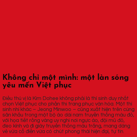
Không chỉ một mình: một làn sóng
yêu mến Việt phục
Điều thú vị là Kim Dohee không phải là thí sinh duy nhất
chọn Việt phục cho phần thi trang phục văn hóa. Một thí
sinh nhí khác – Jeong Minwoo – cũng xuất hiện trên cùng
sân khấu trong một bộ áo dài nam truyền thống màu đỏ,
với họa tiết rồng vàng uy nghi nơi ngực áo, đội mũ đỏ,
đeo kính và đi giày truyền thống màu trắng, mang dáng
vẻ vừa cổ điển vừa có chút phong thái hiện đại, tự tin.