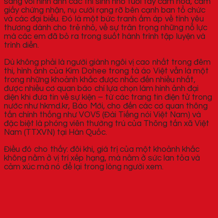
sáng với hình ảnh các thí sinh nhỏ tuổi tay cầm hoa, cầm
giấy chứng nhận, nụ cười rạng rỡ bên cạnh ban tổ chức
và các đại biểu. Đó là một bức tranh ấm áp về tình yêu
thương dành cho trẻ nhỏ, về sự trân trọng những nỗ lực
mà các em đã bỏ ra trong suốt hành trình tập luyện và
trình diễn.
Dù không phải là người giành ngôi vị cao nhất trong đêm
thi, hình ảnh của Kim Dohee trong tà áo Việt vẫn là một
trong những khoảnh khắc được nhắc đến nhiều nhất,
được nhiều cơ quan báo chí lựa chọn làm hình ảnh đại
diện khi đưa tin về sự kiện – từ các trang tin điện tử trong
nước như hkmd.kr, Báo Mới, cho đến các cơ quan thông
tấn chính thống như VOV5 (Đài Tiếng nói Việt Nam) và
đặc biệt là phóng viên thường trú của Thông tấn xã Việt
Nam (TTXVN) tại Hàn Quốc.
Điều đó cho thấy: đôi khi, giá trị của một khoảnh khắc
không nằm ở vị trí xếp hạng, mà nằm ở sức lan tỏa và
cảm xúc mà nó để lại trong lòng người xem.