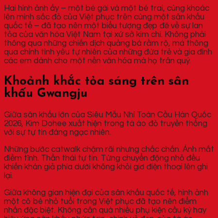
Hai hình ảnh ấy – một bé gái và một bé trai, cùng khoác
lên mình sắc đỏ của Việt phục trên cùng một sân khấu
quốc tế – đã tạo nên một biểu tượng đẹp đẽ về sự lan
tỏa của văn hóa Việt Nam tại xứ sở kim chi. Không phải
thông qua những chiến dịch quảng bá rầm rộ, mà thông
qua chính tình yêu tự nhiên của những đứa trẻ và gia đình
các em dành cho một nền văn hóa mà họ trân quý.
Khoảnh khắc tỏa sáng trên sân
khấu Gwangju
Giữa sân khấu lớn của Siêu Mẫu Nhí Toàn Cầu Hàn Quốc
2026, Kim Dohee xuất hiện trong tà áo đỏ truyền thống
với sự tự tin đáng ngạc nhiên.
Những bước catwalk chậm rãi nhưng chắc chắn. Ánh mắt
điềm tĩnh. Thần thái tự tin. Từng chuyển động nhỏ đều
khiến khán giả phía dưới không khỏi giơ điện thoại lên ghi
lại.
Giữa không gian hiện đại của sân khấu quốc tế, hình ảnh
một cô bé nhỏ tuổi trong Việt phục đã tạo nên điểm
nhấn đặc biệt. Không cần quá nhiều phụ kiện cầu kỳ hay