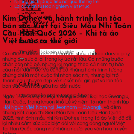
Văn hóa
Những giá trị được tiếp nối qua thế hệ trẻ
Lịch sử
Lời cảm ơn từ Hoa Nghiêm Việt Phục
Người Huế
Review Huế
Kim Dohee và hành trình lan tỏa
Lễ hội – Sự kiện
Cẩm nang du lịch
bản sắc Việt tại Siêu Mẫu Nhí Toàn
Điểm đến
Ẩm thực
Cầu Hàn Quốc 2026 – Khi tà áo
Mua sắm
Việt bước ra thế giới
Liên hệ & Đặt lịch
Tìm kiếm:
Có những khoảnh khắc trên sân khấu chỉ kéo dài vài giây,
nhưng đủ sức ở lại trong ký ức rất lâu. Có những bước
chân còn nhỏ bé, nhưng lại mang theo cả niềm tự hào
Chưa có sản phẩm trong giỏ hàng.
của một dân tộc. Và cũng có những hành trình tưởng
chừng chỉ là một cuộc thi nhan sắc nhí, nhưng lại trở
thành câu chuyện đẹp về sự kết nối, gìn giữ và lan tỏa
Giỏ hàng
bản sắc văn hóa giữa hai đất nước.
Chưa có sản phẩm trong giỏ hàng.
Ngày 14/6/2026, tại Hội trường Hosim, Đại học Gwangju,
Hàn Quốc, trong khuôn khổ Lễ kỷ niệm 15 năm thành lập
Hội Người Việt Nam tại Jeonnam – Gwangju
và đêm
chung kết cuộc thi Siêu Mẫu Nhí Toàn Cầu Hàn Quốc
2026, hình ảnh mẫu nhí Kim Dohee trong tà áo Việt đã để
lại nhiều cảm xúc đặc biệt đối với cộng đồng người Việt
tại Hàn Quốc cũng như những người yêu văn hóa truyền