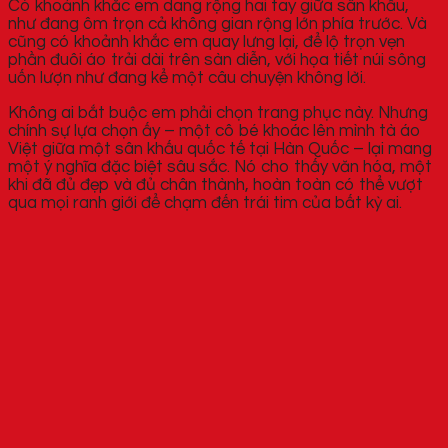
Có khoảnh khắc em dang rộng hai tay giữa sân khấu,
như đang ôm trọn cả không gian rộng lớn phía trước. Và
cũng có khoảnh khắc em quay lưng lại, để lộ trọn vẹn
phần đuôi áo trải dài trên sàn diễn, với họa tiết núi sông
uốn lượn như đang kể một câu chuyện không lời.
Không ai bắt buộc em phải chọn trang phục này. Nhưng
chính sự lựa chọn ấy – một cô bé khoác lên mình tà áo
Việt giữa một sân khấu quốc tế tại Hàn Quốc – lại mang
một ý nghĩa đặc biệt sâu sắc. Nó cho thấy văn hóa, một
khi đã đủ đẹp và đủ chân thành, hoàn toàn có thể vượt
qua mọi ranh giới để chạm đến trái tim của bất kỳ ai.