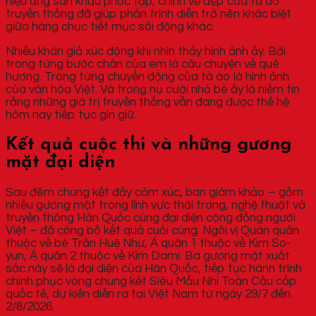
hiệu ứng sân khấu phức tạp, chính vẻ đẹp của tà áo
truyền thống đã giúp phần trình diễn trở nên khác biệt
giữa hàng chục tiết mục sôi động khác.
Nhiều khán giả xúc động khi nhìn thấy hình ảnh ấy. Bởi
trong từng bước chân của em là câu chuyện về quê
hương. Trong từng chuyển động của tà áo là hình ảnh
của văn hóa Việt. Và trong nụ cười nhỏ bé ấy là niềm tin
rằng những giá trị truyền thống vẫn đang được thế hệ
hôm nay tiếp tục gìn giữ.
Kết quả cuộc thi và những gương
mặt đại diện
Sau đêm chung kết đầy cảm xúc, ban giám khảo – gồm
nhiều gương mặt trong lĩnh vực thời trang, nghệ thuật và
truyền thông Hàn Quốc cùng đại diện cộng đồng người
Việt – đã công bố kết quả cuối cùng. Ngôi vị Quán quân
thuộc về bé Trần Huệ Như, Á quân 1 thuộc về Kim So-
yun, Á quân 2 thuộc về Kim Dami. Ba gương mặt xuất
sắc này sẽ là đại diện của Hàn Quốc, tiếp tục hành trình
chinh phục vòng chung kết Siêu Mẫu Nhí Toàn Cầu cấp
quốc tế, dự kiến diễn ra tại Việt Nam từ ngày 29/7 đến
2/8/2026.