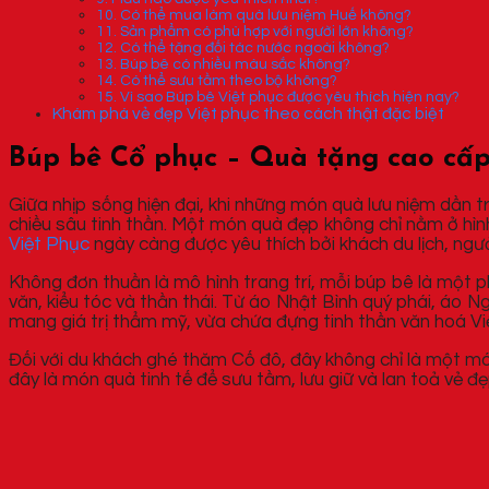
10. Có thể mua làm quà lưu niệm Huế không?
11. Sản phẩm có phù hợp với người lớn không?
12. Có thể tặng đối tác nước ngoài không?
13. Búp bê có nhiều màu sắc không?
14. Có thể sưu tầm theo bộ không?
15. Vì sao Búp bê Việt phục được yêu thích hiện nay?
Khám phá vẻ đẹp Việt phục theo cách thật đặc biệt
Búp bê Cổ phục – Quà tặng cao cấp
Giữa nhịp sống hiện đại, khi những món quà lưu niệm dần tr
chiều sâu tinh thần. Một món quà đẹp không chỉ nằm ở h
Việt Phục
ngày càng được yêu thích bởi khách du lịch, ngư
Không đơn thuần là mô hình trang trí, mỗi búp bê là một p
văn, kiểu tóc và thần thái. Từ áo Nhật Bình quý phái, áo 
mang giá trị thẩm mỹ, vừa chứa đựng tinh thần văn hoá V
Đối với du khách ghé thăm Cố đô, đây không chỉ là một m
đây là món quà tinh tế để sưu tầm, lưu giữ và lan toả vẻ đ