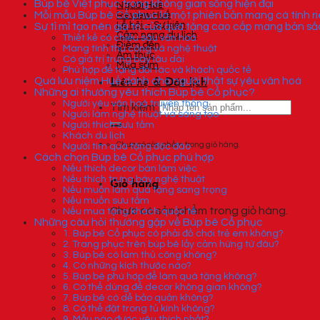
Búp bê Việt phục trong không gian sống hiện đại
Người Huế
Mỗi mẫu Búp bê Cổ phục là một phiên bản mang cá tính r
Review Huế
Lễ hội – Sự kiện
Sự tỉ mỉ tạo nên giá trị của quà tặng cao cấp mang bản sắ
Cẩm nang du lịch
Thiết kế có chiều sâu văn hoá
Điểm đến
Mang tính thủ công và nghệ thuật
Ẩm thực
Có giá trị trưng bày lâu dài
Mua sắm
Phù hợp để tặng đối tác và khách quốc tế
Quà lưu niệm Huế dành cho người thật sự yêu văn hoá
Liên hệ & Đặt lịch
Những ai thường yêu thích Búp bê Cổ phục?
Người yêu văn hoá truyền thống
Tìm kiếm:
Người làm nghệ thuật và sáng tạo
Người thích sưu tầm
Khách du lịch
Chưa có sản phẩm trong giỏ hàng.
Người tìm quà tặng độc đáo
Cách chọn Búp bê Cổ phục phù hợp
Nếu thích decor bàn làm việc
Nếu thích trưng bày nghệ thuật
Giỏ hàng
Nếu muốn làm quà tặng sang trọng
Nếu muốn sưu tầm
Chưa có sản phẩm trong giỏ hàng.
Nếu mua tặng khách quốc tế
Những câu hỏi thường gặp về Búp bê Cổ phục
1. Búp bê Cổ phục có phải đồ chơi trẻ em không?
2. Trang phục trên búp bê lấy cảm hứng từ đâu?
3. Búp bê có làm thủ công không?
4. Có những kích thước nào?
5. Búp bê phù hợp để làm quà tặng không?
6. Có thể dùng để decor không gian không?
7. Búp bê có dễ bảo quản không?
8. Có thể đặt trong tủ kính không?
9. Mẫu nào được yêu thích nhất?