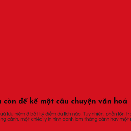
 còn để kể một câu chuyện văn hoá
 lưu niệm ở bất kỳ điểm du lịch nào. Tuy nhiên, phần lớn tr
ng cảnh, một chiếc ly in hình danh lam thắng cảnh hay một