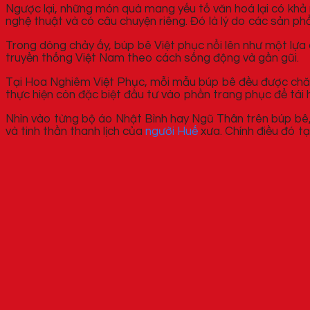
Ngược lại, những món quà mang yếu tố văn hoá lại có khả
nghệ thuật và có câu chuyện riêng. Đó là lý do các sản p
Trong dòng chảy ấy, búp bê Việt phục nổi lên như một lự
truyền thống Việt Nam theo cách sống động và gần gũi.
Tại Hoa Nghiêm Việt Phục, mỗi mẫu búp bê đều được chăm 
thực hiện còn đặc biệt đầu tư vào phần trang phục để tái h
Nhìn vào từng bộ áo Nhật Bình hay Ngũ Thân trên búp bê
và tinh thần thanh lịch của
người Huế
xưa. Chính điều đó t