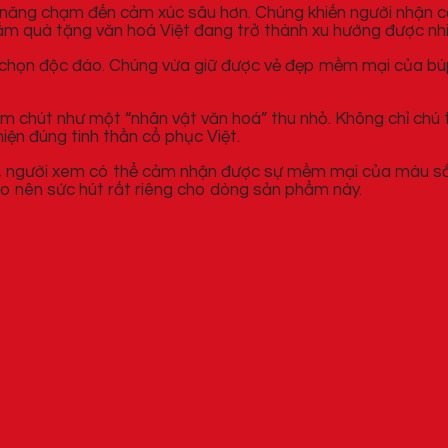
 năng chạm đến cảm xúc sâu hơn. Chúng khiến người nhận cả
hẩm quà tặng văn hoá Việt đang trở thành xu hướng được nh
a chọn độc đáo. Chúng vừa giữ được vẻ đẹp mềm mại của búp
chút như một “nhân vật văn hoá” thu nhỏ. Không chỉ chú t
iện đúng tinh thần cổ phục Việt.
, người xem có thể cảm nhận được sự mềm mại của màu sắc
ạo nên sức hút rất riêng cho dòng sản phẩm này.