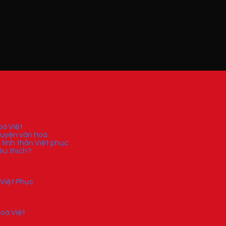
á Việt
huyện văn hoá
 tinh thần Việt phục
êu thích?
 Việt Phục
oá Việt