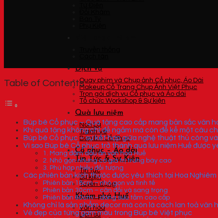
Tứ Điên
Đối Khâm
Bán Tý
Phụ Kiện
Việt phục trẻ em
Truyền thống
Cách tân
Dịch vụ
Quay phim và Chụp ảnh Cổ phục, Áo Dài
Table of Contents
Makeup Cổ Trang Chụp Ảnh Việt Phục
Trọn gói dịch vụ Cổ phục và Áo dài
Tổ chức Workshop & Sự kiện
Quà lưu niệm
Búp bê Cổ phục – Quà tặng cao cấp mang bản sắc văn ho
Nón Lá
Khi quà tặng không chỉ để ngắm mà còn để kể một câu c
Tranh Vẽ
Búp bê Cổ phục – sự kết hợp giữa nghệ thuật thủ công và
Búp Bê Cổ Phục
Vì sao Búp bê Cổ phục trở thành quà lưu niệm Huế được y
Cổ phục – Áo dài
1. Mang đậm dấu ấn văn hoá Huế
Tin Tức & Sự Kiện
2. Nhỏ gọn nhưng có giá trị trưng bày cao
3. Phù hợp nhiều đối tượng
Tin tức
Các phiên bản kích thước được yêu thích tại Hoa Nghiêm
Sự kiện
Phiên bản 18cm – nhỏ gọn và tinh tế
Tuyển dụng
Phiên bản 30cm – cân đối và sang trọng
Khám phá Huế
Phiên bản 60cm – dòng sưu tầm cao cấp
Không chỉ là sản phẩm decor mà còn là cách lan toả văn h
Văn hóa
Vẻ đẹp của từng gam màu trong Búp bê Việt phục
Lịch sử