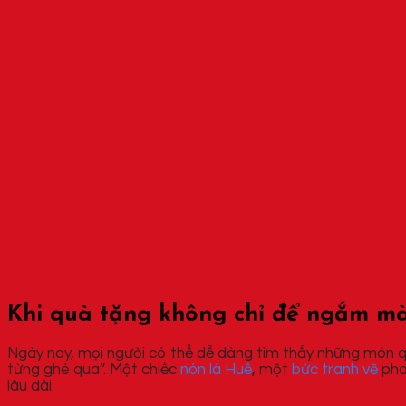
Khi quà tặng không chỉ để ngắm mà
Ngày nay, mọi người có thể dễ dàng tìm thấy những món quà
từng ghé qua”. Một chiếc
nón lá Huế
, một
bức tranh vẽ
pho
lâu dài.