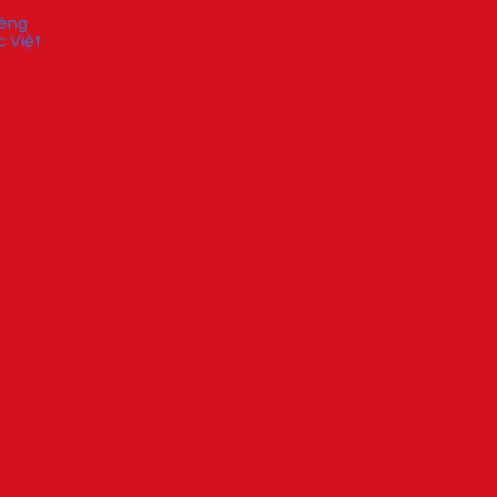
iêng
c Việt