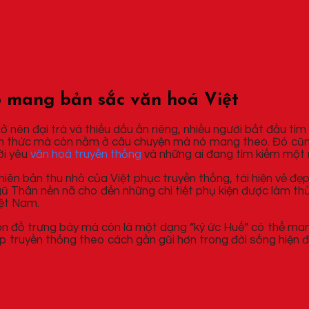
 mang bản sắc văn hoá Việt
ở nên đại trà và thiếu dấu ấn riêng, nhiều người bắt đầu tìm
ình thức mà còn nằm ở câu chuyện mà nó mang theo. Đó cũ
ời yêu
văn hoá truyền thống
và những ai đang tìm kiếm một 
hiên bản thu nhỏ của Việt phục truyền thống, tái hiện vẻ đẹ
Ngũ Thân nền nã cho đến những chi tiết phụ kiện được làm t
iệt Nam.
ón đồ trưng bày mà còn là một dạng “ký ức Huế” có thể man
ẹp truyền thống theo cách gần gũi hơn trong đời sống hiện đ