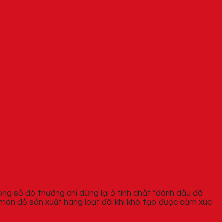
ong số đó thường chỉ dừng lại ở tính chất “đánh dấu đã
 món đồ sản xuất hàng loạt đôi khi khó tạo được cảm xúc