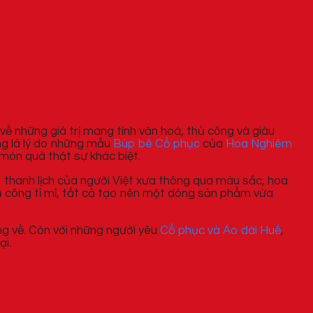
 về những giá trị mang tính văn hoá, thủ công và giàu
ng là lý do những mẫu
Búp bê Cổ phục
của
Hoa Nghiêm
món quà thật sự khác biệt.
p thanh lịch của người Việt xưa thông qua màu sắc, hoa
hủ công tỉ mỉ, tất cả tạo nên một dòng sản phẩm vừa
g về. Còn với những người yêu
Cổ phục và Áo dài Huế
,
ại.