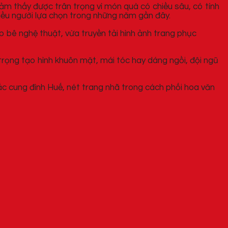
m thấy được trân trọng vì món quà có chiều sâu, có tính
iều người lựa chọn trong những năm gần đây.
 bê nghệ thuật, vừa truyền tải hình ảnh trang phục
rọng tạo hình khuôn mặt, mái tóc hay dáng ngồi, đội ngũ
 cung đình Huế, nét trang nhã trong cách phối hoa văn