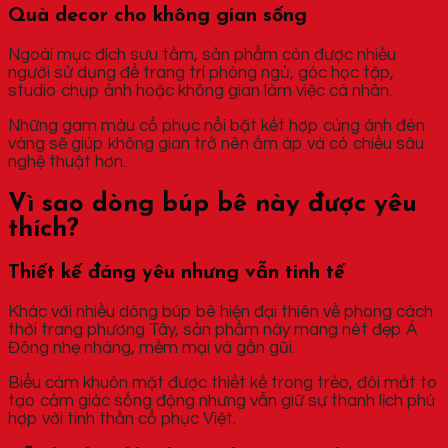
Quà decor cho không gian sống
Ngoài mục đích sưu tầm, sản phẩm còn được nhiều
người sử dụng để trang trí phòng ngủ, góc học tập,
studio chụp ảnh hoặc không gian làm việc cá nhân.
Những gam màu cổ phục nổi bật kết hợp cùng ánh đèn
vàng sẽ giúp không gian trở nên ấm áp và có chiều sâu
nghệ thuật hơn.
Vì sao dòng búp bê này được yêu
thích?
Thiết kế đáng yêu nhưng vẫn tinh tế
Khác với nhiều dòng búp bê hiện đại thiên về phong cách
thời trang phương Tây, sản phẩm này mang nét đẹp Á
Đông nhẹ nhàng, mềm mại và gần gũi.
Biểu cảm khuôn mặt được thiết kế trong trẻo, đôi mắt to
tạo cảm giác sống động nhưng vẫn giữ sự thanh lịch phù
hợp với tinh thần cổ phục Việt.