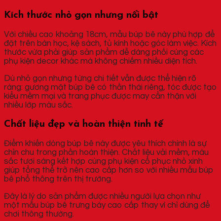
Kích thước nhỏ gọn nhưng nổi bật
Với chiều cao khoảng 18cm, mẫu búp bê này phù hợp để
đặt trên bàn học, kệ sách, tủ kính hoặc góc làm việc. Kích
thước vừa phải giúp sản phẩm dễ dàng phối cùng các
phụ kiện decor khác mà không chiếm nhiều diện tích.
Dù nhỏ gọn nhưng từng chi tiết vẫn được thể hiện rõ
ràng: gương mặt búp bê có thần thái riêng, tóc được tạo
kiểu mềm mại và trang phục được may cẩn thận với
nhiều lớp màu sắc.
Chất liệu đẹp và hoàn thiện tinh tế
Điểm khiến dòng búp bê này được yêu thích chính là sự
chỉn chu trong phần hoàn thiện. Chất liệu vải mềm, màu
sắc tươi sáng kết hợp cùng phụ kiện cổ phục nhỏ xinh
giúp tổng thể trở nên cao cấp hơn so với nhiều mẫu búp
bê phổ thông trên thị trường.
Đây là lý do sản phẩm được nhiều người lựa chọn như
một mẫu búp bê trưng bày cao cấp thay vì chỉ dùng để
chơi thông thường.