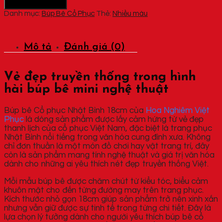
Thêm vào giỏ hàng
Danh mục:
Búp Bê Cổ Phục
Thẻ:
Nhiều màu
Mô tả
Đánh giá (0)
Vẻ đẹp truyền thống trong hình
hài búp bê mini nghệ thuật
Búp bê Cổ phục Nhật Bình 18cm của
Hoa Nghiêm Việt
Phục
là dòng sản phẩm được lấy cảm hứng từ vẻ đẹp
thanh lịch của cổ phục Việt Nam, đặc biệt là trang phục
Nhật Bình nổi tiếng trong văn hóa cung đình xưa. Không
chỉ đơn thuần là một món đồ chơi hay vật trang trí, đây
còn là sản phẩm mang tính nghệ thuật và giá trị văn hóa
dành cho những ai yêu thích nét đẹp truyền thống Việt.
Mỗi mẫu búp bê được chăm chút từ kiểu tóc, biểu cảm
khuôn mặt cho đến từng đường may trên trang phục.
Kích thước nhỏ gọn 18cm giúp sản phẩm trở nên xinh xắn
nhưng vẫn giữ được sự tinh tế trong từng chi tiết. Đây là
lựa chọn lý tưởng dành cho người yêu thích búp bê cổ