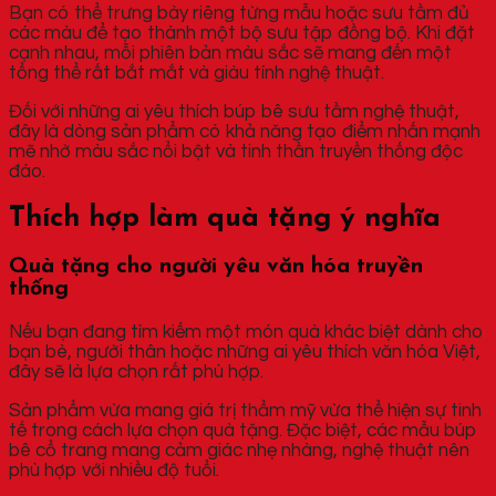
Bạn có thể trưng bày riêng từng mẫu hoặc sưu tầm đủ
các màu để tạo thành một bộ sưu tập đồng bộ. Khi đặt
cạnh nhau, mỗi phiên bản màu sắc sẽ mang đến một
tổng thể rất bắt mắt và giàu tính nghệ thuật.
Đối với những ai yêu thích búp bê sưu tầm nghệ thuật,
đây là dòng sản phẩm có khả năng tạo điểm nhấn mạnh
mẽ nhờ màu sắc nổi bật và tinh thần truyền thống độc
đáo.
Thích hợp làm quà tặng ý nghĩa
Quà tặng cho người yêu văn hóa truyền
thống
Nếu bạn đang tìm kiếm một món quà khác biệt dành cho
bạn bè, người thân hoặc những ai yêu thích văn hóa Việt,
đây sẽ là lựa chọn rất phù hợp.
Sản phẩm vừa mang giá trị thẩm mỹ vừa thể hiện sự tinh
tế trong cách lựa chọn quà tặng. Đặc biệt, các mẫu búp
bê cổ trang mang cảm giác nhẹ nhàng, nghệ thuật nên
phù hợp với nhiều độ tuổi.