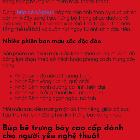
sang trọng nhưng vẫn mềm mại, thanh thoát.
Dòng
búp bê cổ phục
này tái hiện tinh thần ấy dưới phiên
bản mini đầy sáng tạo. Từng bộ trang phục được phối
màu hài hòa, kết hợp hoa văn nhỏ tinh tế giúp tạo nên
tổng thể nổi bật và cuốn hút ngay từ ánh nhìn đầu tiên.
Nhiều phiên bản màu sắc độc đáo
Sản phẩm có nhiều màu sắc khác nhau để người chơi dễ
dàng lựa chọn theo sở thích hoặc phong cách trưng bày
riêng:
Nhật Bình đỏ nổi bật, sang trọng
Nhật Bình vàng rực rỡ, quý phái
Nhật Bình xanh dương cá tính, hiện đại
Nhật Bình trắng thanh lịch, nhẹ nhàng
Nhật Bình hồng ngọt ngào, nữ tính
Mỗi màu sắc đều mang một cá tính riêng, giúp bộ sưu
tập trở nên sinh động hơn khi trưng bày cùng nhau.
Búp bê trưng bày cao cấp dành
cho người yêu nghệ thuật