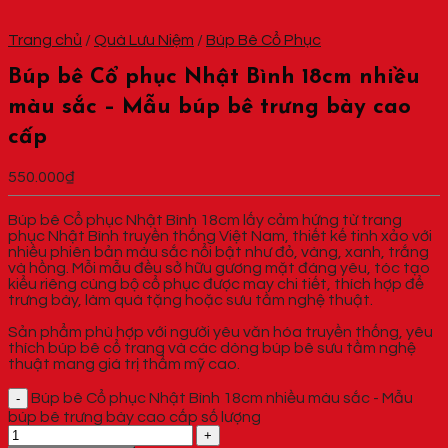
Trang chủ
/
Quà Lưu Niệm
/
Búp Bê Cổ Phục
Búp bê Cổ phục Nhật Bình 18cm nhiều
màu sắc – Mẫu búp bê trưng bày cao
cấp
550.000
₫
Búp bê Cổ phục Nhật Bình 18cm lấy cảm hứng từ trang
phục Nhật Bình truyền thống Việt Nam, thiết kế tinh xảo với
nhiều phiên bản màu sắc nổi bật như đỏ, vàng, xanh, trắng
và hồng. Mỗi mẫu đều sở hữu gương mặt đáng yêu, tóc tạo
kiểu riêng cùng bộ cổ phục được may chi tiết, thích hợp để
trưng bày, làm quà tặng hoặc sưu tầm nghệ thuật.
Sản phẩm phù hợp với người yêu văn hóa truyền thống, yêu
thích búp bê cổ trang và các dòng búp bê sưu tầm nghệ
thuật mang giá trị thẩm mỹ cao.
Búp bê Cổ phục Nhật Bình 18cm nhiều màu sắc - Mẫu
búp bê trưng bày cao cấp số lượng