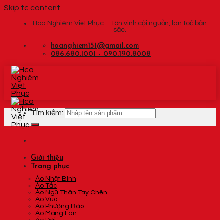
Skip to content
Hoa Nghiêm Việt Phục – Tôn vinh cội nguồn, lan toả bản
sắc.
hoanghiem151@gmail.com
086.680.1001 - 090.190.8008
Tìm kiếm:
Giới thiệu
Trang phục
Áo Nhật Bình
Áo Tấc
Áo Ngũ Thân Tay Chẽn
Áo Vua
Áo Phượng Bào
Áo Mãng Lan