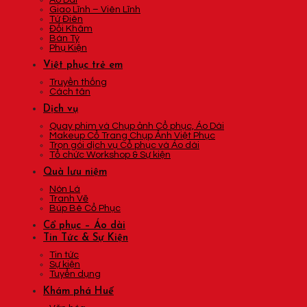
Áo Dài
Giao Lĩnh – Viên Lĩnh
Tứ Điên
Đối Khâm
Bán Tý
Phụ Kiện
Việt phục trẻ em
Truyền thống
Cách tân
Dịch vụ
Quay phim và Chụp ảnh Cổ phục, Áo Dài
Makeup Cổ Trang Chụp Ảnh Việt Phục
Trọn gói dịch vụ Cổ phục và Áo dài
Tổ chức Workshop & Sự kiện
Quà lưu niệm
Nón Lá
Tranh Vẽ
Búp Bê Cổ Phục
Cổ phục – Áo dài
Tin Tức & Sự Kiện
Tin tức
Sự kiện
Tuyển dụng
Khám phá Huế