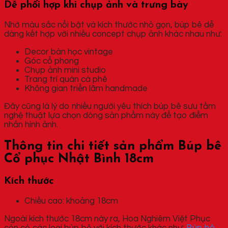
Dễ phối hợp khi chụp ảnh và trưng bày
Nhờ màu sắc nổi bật và kích thước nhỏ gọn, búp bê dễ
dàng kết hợp với nhiều concept chụp ảnh khác nhau như:
Decor bàn học vintage
Góc cổ phong
Chụp ảnh mini studio
Trang trí quán cà phê
Không gian triển lãm handmade
Đây cũng là lý do nhiều người yêu thích búp bê sưu tầm
nghệ thuật lựa chọn dòng sản phẩm này để tạo điểm
nhấn hình ảnh.
Thông tin chi tiết sản phẩm Búp bê
Cổ phục Nhật Bình 18cm
Kích thước
Chiều cao: khoảng 18cm
Ngoài kích thước 18cm này ra, Hoa Nghiêm Việt Phục
còn có các loại búp bê với kích thước khác như:
Búp bê