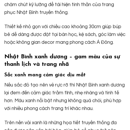
chăm chút kỹ lưỡng để tái hiện tinh thần của trang
phục Nhật Bình truyền thống.
Thiết kế nhỏ gọn với chiều cao khoảng 30cm giúp búp
bê dễ dàng được đặt tại bàn học, kệ sách, góc làm việc
hoặc không gian decor mang phong cách Á Đông.
Nhật Bình xanh dương – gam màu của sự
thanh lịch và trang nhã
Sắc xanh mang cảm giác dịu mắt
Nếu sắc đỏ tạo nên vẻ rực rỡ thì Nhật Bình xanh dương
lại đem đến cảm giác trầm tĩnh, nhẹ nhàng và tinh tế
hơn. Màu xanh nổi bật nhưng không quá chói, phù hợp
với nhiều phong cách trang trí khác nhau.
Trên nền vải xanh là những họa tiết truyền thống đa