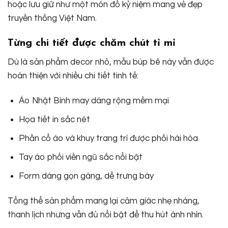
hoặc lưu giữ như một món đồ kỷ niệm mang vẻ đẹp
truyền thống Việt Nam.
Từng chi tiết được chăm chút tỉ mỉ
Dù là sản phẩm decor nhỏ, mẫu búp bê này vẫn được
hoàn thiện với nhiều chi tiết tinh tế:
Áo Nhật Bình may dáng rộng mềm mại
Họa tiết in sắc nét
Phần cổ áo và khuy trang trí được phối hài hòa
Tay áo phối viền ngũ sắc nổi bật
Form dáng gọn gàng, dễ trưng bày
Tổng thể sản phẩm mang lại cảm giác nhẹ nhàng,
thanh lịch nhưng vẫn đủ nổi bật để thu hút ánh nhìn.