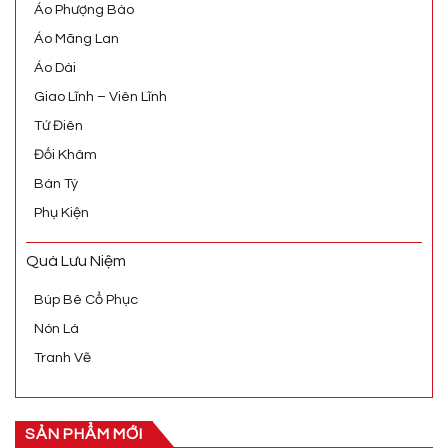
Áo Phượng Bào
Áo Mãng Lan
Áo Dài
Giao Lĩnh – Viên Lĩnh
Tứ Điên
Đối Khâm
Bán Tý
Phụ Kiện
Quà Lưu Niệm
Búp Bê Cổ Phục
Nón Lá
Tranh Vẽ
SẢN PHẨM MỚI