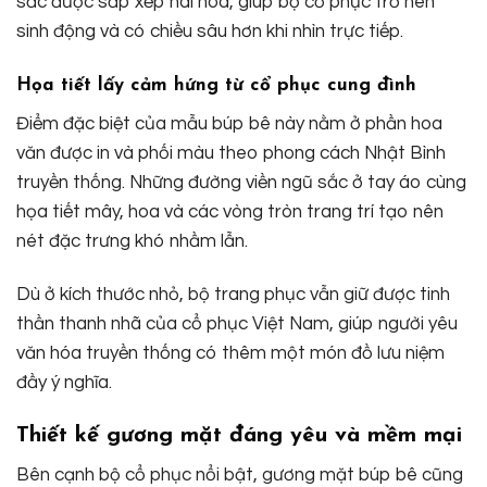
sắc được sắp xếp hài hòa, giúp bộ cổ phục trở nên
sinh động và có chiều sâu hơn khi nhìn trực tiếp.
Họa tiết lấy cảm hứng từ cổ phục cung đình
Điểm đặc biệt của mẫu búp bê này nằm ở phần hoa
văn được in và phối màu theo phong cách Nhật Bình
truyền thống. Những đường viền ngũ sắc ở tay áo cùng
họa tiết mây, hoa và các vòng tròn trang trí tạo nên
nét đặc trưng khó nhầm lẫn.
Dù ở kích thước nhỏ, bộ trang phục vẫn giữ được tinh
thần thanh nhã của cổ phục Việt Nam, giúp người yêu
văn hóa truyền thống có thêm một món đồ lưu niệm
đầy ý nghĩa.
Thiết kế gương mặt đáng yêu và mềm mại
Bên cạnh bộ cổ phục nổi bật, gương mặt búp bê cũng