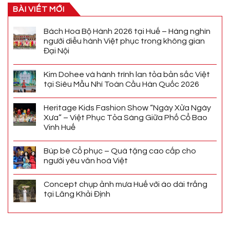
BÀI VIẾT MỚI
Bách Hoa Bộ Hành 2026 tại Huế – Hàng nghìn
người diễu hành Việt phục trong không gian
Đại Nội
Kim Dohee và hành trình lan tỏa bản sắc Việt
tại Siêu Mẫu Nhí Toàn Cầu Hàn Quốc 2026
Heritage Kids Fashion Show “Ngày Xửa Ngày
Xưa” – Việt Phục Tỏa Sáng Giữa Phố Cổ Bao
Vinh Huế
Búp bê Cổ phục – Quà tặng cao cấp cho
người yêu văn hoá Việt
Concept chụp ảnh mưa Huế với áo dài trắng
tại Lăng Khải Định