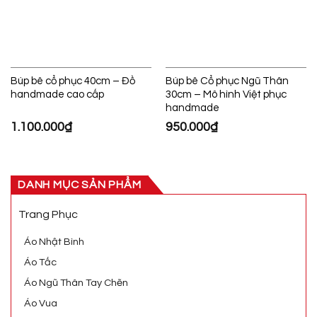
Búp bê cổ phục 40cm – Đồ
Búp bê Cổ phục Ngũ Thân
handmade cao cấp
30cm – Mô hình Việt phục
handmade
1.100.000
₫
950.000
₫
DANH MỤC SẢN PHẨM
Trang Phục
Áo Nhật Bình
Áo Tấc
Áo Ngũ Thân Tay Chẽn
Áo Vua