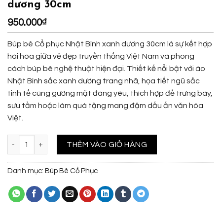
dương 30cm
950.000
₫
Búp bê Cổ phục Nhật Bình xanh dương 30cm là sự kết hợp
hài hòa giữa vẻ đẹp truyền thống Việt Nam và phong
cách búp bê nghệ thuật hiện đại. Thiết kế nổi bật với áo
Nhật Bình sắc xanh dương trang nhã, họa tiết ngũ sắc
tinh tế cùng gương mặt đáng yêu, thích hợp để trưng bày,
sưu tầm hoặc làm quà tặng mang đậm dấu ấn văn hóa
Việt.
Búp bê Cổ phục Nhật Bình xanh dương 30cm số lượng
THÊM VÀO GIỎ HÀNG
Danh mục:
Búp Bê Cổ Phục