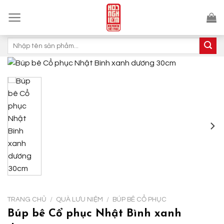
Skip
to
content
Tìm
kiếm:
TRANG CHỦ
/
QUÀ LƯU NIỆM
/
BÚP BÊ CỔ PHỤC
Búp bê Cổ phục Nhật Bình xanh