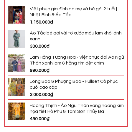
Việt phục gia đình ba mẹ và bé gái 2 tuổi |
Nhật Bình & Áo Tấc
1.150.000
₫
Áo Tấc bé gái vải tơ xước màu lam khói ánh
xanh
300.000
₫
Lam Hồng Tương Hòa - Việt phục đôi Áo Ngũ
Thân xanh lam & hồng tím dệt chìm
990.000
₫
Long Bào & Phượng Bào - Fullset Cổ phục
cưới cao cấp
3.000.000
₫
Hoàng Thịnh - Áo Ngũ Thân vàng hoàng kim
họa tiết Hổ Phù & Tam Sơn Thủy Ba
450.000
₫