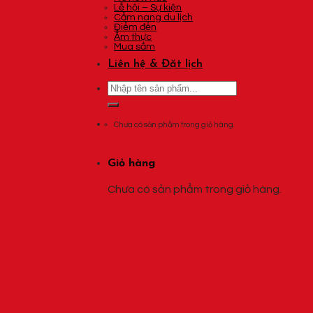
Lễ hội – Sự kiện
Cẩm nang du lịch
Điểm đến
Ẩm thực
Mua sắm
Liên hệ & Đặt lịch
Tìm
kiếm:
Chưa có sản phẩm trong giỏ hàng.
Giỏ hàng
Chưa có sản phẩm trong giỏ hàng.