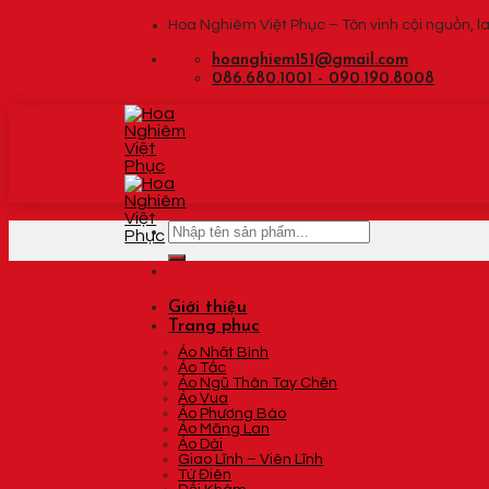
Skip
Hoa Nghiêm Việt Phục – Tôn vinh cội nguồn, la
to
content
hoanghiem151@gmail.com
086.680.1001 - 090.190.8008
Tìm
kiếm:
Giới thiệu
Trang phục
Áo Nhật Bình
Áo Tấc
Áo Ngũ Thân Tay Chẽn
Áo Vua
Áo Phượng Bào
Áo Mãng Lan
Áo Dài
Giao Lĩnh – Viên Lĩnh
Tứ Điên