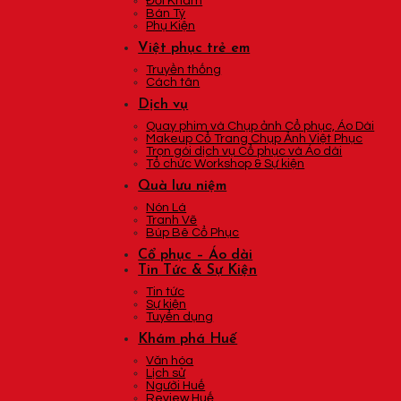
Đối Khâm
Bán Tý
Phụ Kiện
Việt phục trẻ em
Truyền thống
Cách tân
Dịch vụ
Quay phim và Chụp ảnh Cổ phục, Áo Dài
Makeup Cổ Trang Chụp Ảnh Việt Phục
Trọn gói dịch vụ Cổ phục và Áo dài
Tổ chức Workshop & Sự kiện
Quà lưu niệm
Nón Lá
Tranh Vẽ
Búp Bê Cổ Phục
Cổ phục – Áo dài
Tin Tức & Sự Kiện
Tin tức
Sự kiện
Tuyển dụng
Khám phá Huế
Văn hóa
Lịch sử
Người Huế
Review Huế