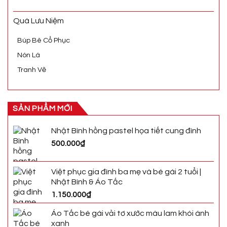
Quà Lưu Niệm
Búp Bê Cổ Phục
Nón Lá
Tranh Vẽ
SẢN PHẨM MỚI
Nhật Bình hồng pastel họa tiết cung đình
500.000
₫
Việt phục gia đình ba mẹ và bé gái 2 tuổi |
Nhật Bình & Áo Tấc
1.150.000
₫
Áo Tấc bé gái vải tơ xước màu lam khói ánh
xanh