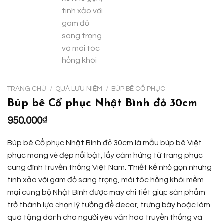
TRANG CHỦ
/
QUÀ LƯU NIỆM
/
BÚP BÊ CỔ PHỤC
Búp bê Cổ phục Nhật Bình đỏ 30cm
950.000
₫
Búp bê Cổ phục Nhật Bình đỏ 30cm là mẫu búp bê Việt
phục mang vẻ đẹp nổi bật, lấy cảm hứng từ trang phục
cung đình truyền thống Việt Nam. Thiết kế nhỏ gọn nhưng
tinh xảo với gam đỏ sang trọng, mái tóc hồng khói mềm
mại cùng bộ Nhật Bình được may chi tiết giúp sản phẩm
trở thành lựa chọn lý tưởng để decor, trưng bày hoặc làm
quà tặng dành cho người yêu văn hóa truyền thống và