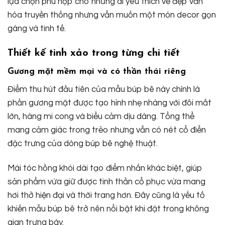
lựa chọn phù hợp cho những ai yêu thích vẻ đẹp văn
hóa truyền thống nhưng vẫn muốn một món decor gọn
gàng và tinh tế.
Thiết kế tinh xảo trong từng chi tiết
Gương mặt mềm mại và có thần thái riêng
Điểm thu hút đầu tiên của mẫu búp bê này chính là
phần gương mặt được tạo hình nhẹ nhàng với đôi mắt
lớn, hàng mi cong và biểu cảm dịu dàng. Tổng thể
mang cảm giác trong trẻo nhưng vẫn có nét cổ điển
đặc trưng của dòng búp bê nghệ thuật.
Mái tóc hồng khói dài tạo điểm nhấn khác biệt, giúp
sản phẩm vừa giữ được tinh thần cổ phục vừa mang
hơi thở hiện đại và thời trang hơn. Đây cũng là yếu tố
khiến mẫu búp bê trở nên nổi bật khi đặt trong không
gian trưng bày.