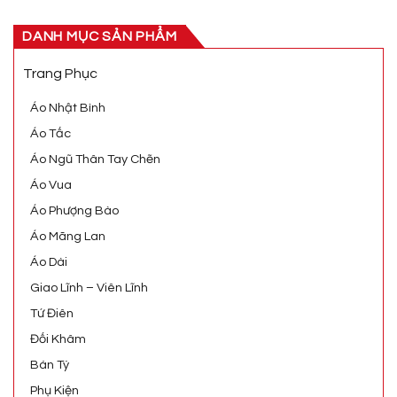
DANH MỤC SẢN PHẨM
Trang Phục
Áo Nhật Bình
Áo Tấc
Áo Ngũ Thân Tay Chẽn
Áo Vua
Áo Phượng Bào
Áo Mãng Lan
Áo Dài
Giao Lĩnh – Viên Lĩnh
Tứ Điên
Đối Khâm
Bán Tý
Phụ Kiện