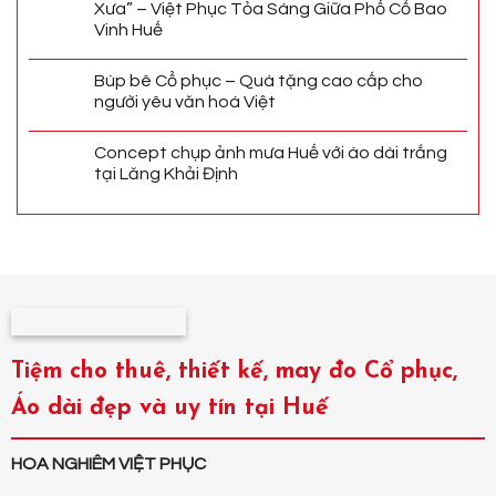
Xưa” – Việt Phục Tỏa Sáng Giữa Phố Cổ Bao
Vinh Huế
Búp bê Cổ phục – Quà tặng cao cấp cho
người yêu văn hoá Việt
Concept chụp ảnh mưa Huế với áo dài trắng
tại Lăng Khải Định
Tiệm cho thuê, thiết kế, may đo Cổ phục,
Áo dài đẹp và uy tín tại Huế
HOA NGHIÊM VIỆT PHỤC