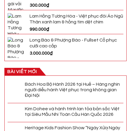
300.000
₫
Lam Hồng Tương Hòa - Việt phục đôi Áo Ngũ
Thân xanh lam & hồng tím dệt chìm
990.000
₫
Long Bào & Phượng Bào - Fullset Cổ phục
cưới cao cấp
3.000.000
₫
BÀI VIẾT MỚI
Bách Hoa Bộ Hành 2026 tại Huế – Hàng nghìn
người diễu hành Việt phục trong không gian
Đại Nội
Kim Dohee và hành trình lan tỏa bản sắc Việt
tại Siêu Mẫu Nhí Toàn Cầu Hàn Quốc 2026
Heritage Kids Fashion Show “Ngày Xửa Ngày