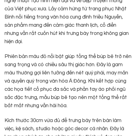
nghệ thuật tạo hình hiện đại và vẻ đẹp truyền thống
của Việt phục xưa. Lấy cảm hứng từ trang phục Nhật
Bình nổi tiếng trong văn hóa cung đình triều Nguyễn,
sản phẩm mang đến cảm giác thanh lịch, cổ điển
nhưng vẫn rất cuốn hút khi trưng bày trong không gian
hiện đại.
Phiên bản màu đỏ nổi bật giúp tổng thể búp bê trở nên
sang trọng và có chiều sâu thị giác hơn. Đây là gam
màu thường gợi liên tưởng đến nét quý phái, may mắn
và quyền quý trong văn hóa Á Đông. Khi kết hợp cùng
các họa tiết cổ phục đa sắc và phần tay áo phối ngũ
sắc đặc trưng, mẫu búp bê tạo nên một tổng thể rất
bắt mắt nhưng vẫn hài hòa.
Kích thước 30cm vừa đủ để trưng bày trên bàn làm
việc, kệ sách, studio hoặc góc decor cá nhân. Đây là