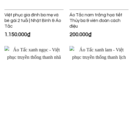
Việt phục gia đình ba mẹ và
Áo Tấc nam trắng họa tiết
bé gái 2 tuổi | Nhật Bình & Áo
Thủy ba & viên đoàn cách
Tấc
điệu
1.150.000
₫
200.000
₫