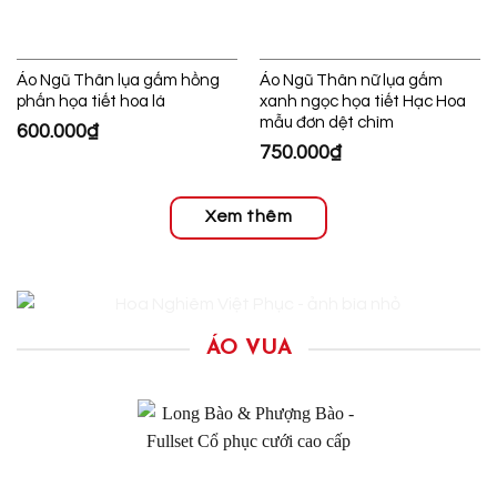
Áo Ngũ Thân lụa gấm hồng
Áo Ngũ Thân nữ lụa gấm
phấn họa tiết hoa lá
xanh ngọc họa tiết Hạc Hoa
mẫu đơn dệt chìm
600.000
₫
750.000
₫
Xem thêm
ÁO VUA