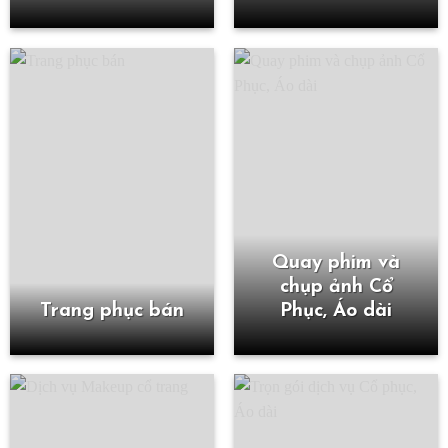
Quay phim và
chụp ảnh Cổ
Trang phục bán
Phục, Áo dài