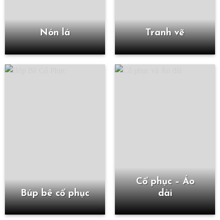
Nón lá
Tranh vẽ
Cổ phục – Áo
Búp bê cổ phục
dài