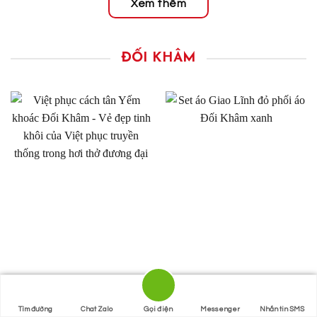
Xem thêm
ĐỐI KHÂM
Tìm đường
Chat Zalo
Gọi điện
Messenger
Nhắn tin SMS