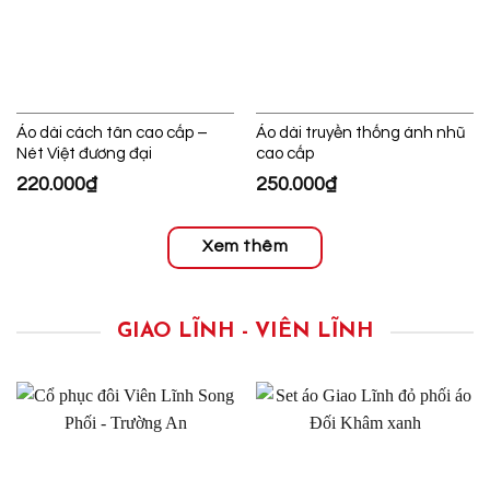
Áo dài cách tân cao cấp –
Áo dài truyền thống ánh nhũ
Nét Việt đương đại
cao cấp
220.000
₫
250.000
₫
Xem thêm
GIAO LĨNH - VIÊN LĨNH