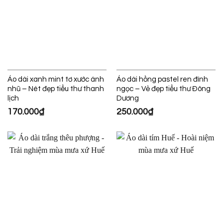
Áo dài xanh mint tơ xước ánh
Áo dài hồng pastel ren đính
nhũ – Nét đẹp tiểu thư thanh
ngọc – Vẻ đẹp tiểu thư Đông
lịch
Dương
170.000
₫
250.000
₫