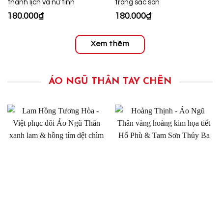
thanh lịch và nữ tính
trong sắc son
180.000
₫
180.000
₫
Xem thêm
ÁO NGŨ THÂN TAY CHẼN