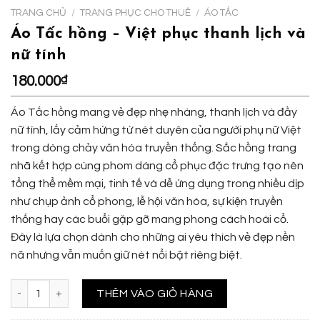
TRANG CHỦ
/
TRANG PHỤC CHO THUÊ
/
ÁO TẤC
Áo Tấc hồng – Việt phục thanh lịch và
nữ tính
180.000
₫
Áo Tấc hồng mang vẻ đẹp nhẹ nhàng, thanh lịch và đầy
nữ tính, lấy cảm hứng từ nét duyên của người phụ nữ Việt
trong dòng chảy văn hóa truyền thống. Sắc hồng trang
nhã kết hợp cùng phom dáng cổ phục đặc trưng tạo nên
tổng thể mềm mại, tinh tế và dễ ứng dụng trong nhiều dịp
như chụp ảnh cổ phong, lễ hội văn hóa, sự kiện truyền
thống hay các buổi gặp gỡ mang phong cách hoài cổ.
Đây là lựa chọn dành cho những ai yêu thích vẻ đẹp nền
nã nhưng vẫn muốn giữ nét nổi bật riêng biệt.
Áo Tấc hồng - Việt phục thanh lịch và nữ tính số lượng
THÊM VÀO GIỎ HÀNG