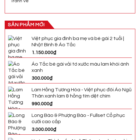
Tranh Vẽ
SẢN PHẨM MỚI
Việt phục gia đình ba mẹ và bé gái 2 tuổi |
Nhật Bình & Áo Tấc
1.150.000
₫
Áo Tấc bé gái vải tơ xước màu lam khói ánh
xanh
300.000
₫
Lam Hồng Tương Hòa - Việt phục đôi Áo Ngũ
Thân xanh lam & hồng tím dệt chìm
990.000
₫
Long Bào & Phượng Bào - Fullset Cổ phục
cưới cao cấp
3.000.000
₫