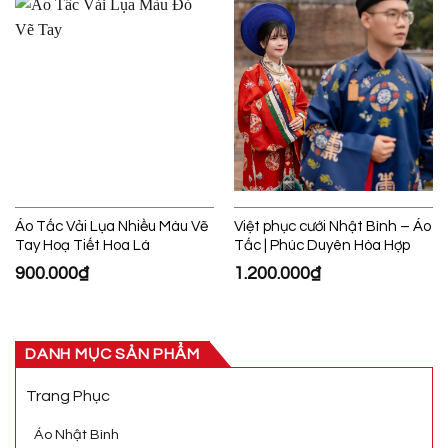
Áo Tấc Vải Lụa Nhiều Màu Vẽ
Việt phục cưới Nhật Bình – Áo
Tay Hoạ Tiết Hoa Lá
Tấc | Phúc Duyên Hòa Hợp
900.000
₫
1.200.000
₫
DANH MỤC SẢN PHẨM
Trang Phục
Áo Nhật Bình