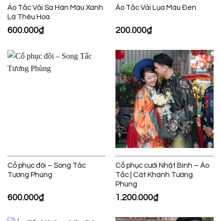
Áo Tấc Vải Sa Hàn Màu Xanh
Áo Tấc Vải Lụa Màu Đen
Lá Thêu Hoa
600.000
₫
200.000
₫
Cổ phục đôi – Song Tấc
Cổ phục cưới Nhật Bình – Áo
Tương Phùng
Tấc | Cát Khánh Tương
Phùng
600.000
₫
1.200.000
₫