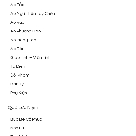
Áo Tấc
Áo Ngũ Thân Tay Chẽn
Áo Vua
Áo Phượng Bào
Áo Mãng Lan
Áo Dài
Giao Lĩnh – Viên Lĩnh
Tứ Điên
Đối Khâm
Bán Tý
Phụ Kiện
Quà Lưu Niệm
Búp Bê Cổ Phục
Nón Lá