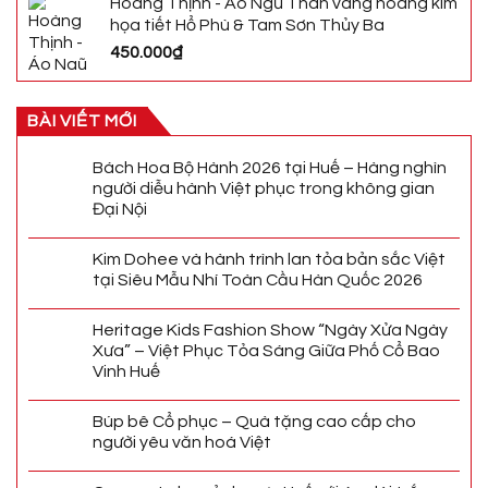
Hoàng Thịnh - Áo Ngũ Thân vàng hoàng kim
họa tiết Hổ Phù & Tam Sơn Thủy Ba
450.000
₫
BÀI VIẾT MỚI
Bách Hoa Bộ Hành 2026 tại Huế – Hàng nghìn
người diễu hành Việt phục trong không gian
Đại Nội
Kim Dohee và hành trình lan tỏa bản sắc Việt
tại Siêu Mẫu Nhí Toàn Cầu Hàn Quốc 2026
Heritage Kids Fashion Show “Ngày Xửa Ngày
Xưa” – Việt Phục Tỏa Sáng Giữa Phố Cổ Bao
Vinh Huế
Búp bê Cổ phục – Quà tặng cao cấp cho
người yêu văn hoá Việt