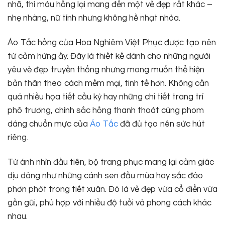
nhã, thì màu hồng lại mang đến một vẻ đẹp rất khác –
nhẹ nhàng, nữ tính nhưng không hề nhạt nhòa.
Áo Tấc hồng của Hoa Nghiêm Việt Phục được tạo nên
từ cảm hứng ấy. Đây là thiết kế dành cho những người
yêu vẻ đẹp truyền thống nhưng mong muốn thể hiện
bản thân theo cách mềm mại, tinh tế hơn. Không cần
quá nhiều họa tiết cầu kỳ hay những chi tiết trang trí
phô trương, chính sắc hồng thanh thoát cùng phom
dáng chuẩn mực của
Áo Tấc
đã đủ tạo nên sức hút
riêng.
Từ ánh nhìn đầu tiên, bộ trang phục mang lại cảm giác
dịu dàng như những cánh sen đầu mùa hay sắc đào
phơn phớt trong tiết xuân. Đó là vẻ đẹp vừa cổ điển vừa
gần gũi, phù hợp với nhiều độ tuổi và phong cách khác
nhau.