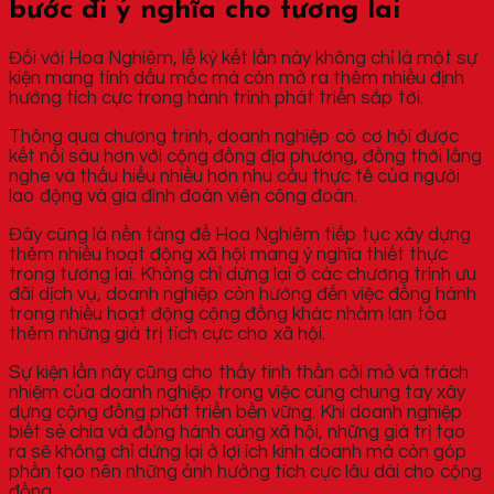
bước đi ý nghĩa cho tương lai
Đối với Hoa Nghiêm, lễ ký kết lần này không chỉ là một sự
kiện mang tính dấu mốc mà còn mở ra thêm nhiều định
hướng tích cực trong hành trình phát triển sắp tới.
Thông qua chương trình, doanh nghiệp có cơ hội được
kết nối sâu hơn với cộng đồng địa phương, đồng thời lắng
nghe và thấu hiểu nhiều hơn nhu cầu thực tế của người
lao động và gia đình đoàn viên công đoàn.
Đây cũng là nền tảng để Hoa Nghiêm tiếp tục xây dựng
thêm nhiều hoạt động xã hội mang ý nghĩa thiết thực
trong tương lai. Không chỉ dừng lại ở các chương trình ưu
đãi dịch vụ, doanh nghiệp còn hướng đến việc đồng hành
trong nhiều hoạt động cộng đồng khác nhằm lan tỏa
thêm những giá trị tích cực cho xã hội.
Sự kiện lần này cũng cho thấy tinh thần cởi mở và trách
nhiệm của doanh nghiệp trong việc cùng chung tay xây
dựng cộng đồng phát triển bền vững. Khi doanh nghiệp
biết sẻ chia và đồng hành cùng xã hội, những giá trị tạo
ra sẽ không chỉ dừng lại ở lợi ích kinh doanh mà còn góp
phần tạo nên những ảnh hưởng tích cực lâu dài cho cộng
đồng.