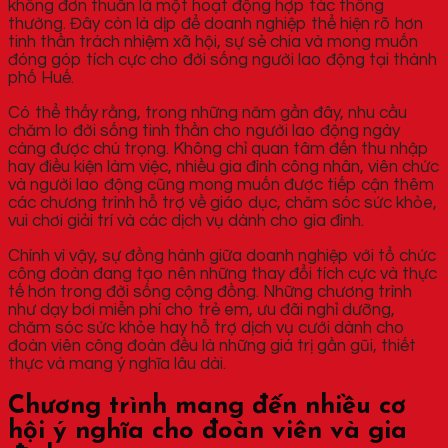
không đơn thuần là một hoạt động hợp tác thông
thường. Đây còn là dịp để doanh nghiệp thể hiện rõ hơn
tinh thần trách nhiệm xã hội, sự sẻ chia và mong muốn
đóng góp tích cực cho đời sống người lao động tại thành
phố Huế.
Có thể thấy rằng, trong những năm gần đây, nhu cầu
chăm lo đời sống tinh thần cho người lao động ngày
càng được chú trọng. Không chỉ quan tâm đến thu nhập
hay điều kiện làm việc, nhiều gia đình công nhân, viên chức
và người lao động cũng mong muốn được tiếp cận thêm
các chương trình hỗ trợ về giáo dục, chăm sóc sức khỏe,
vui chơi giải trí và các dịch vụ dành cho gia đình.
Chính vì vậy, sự đồng hành giữa doanh nghiệp với tổ chức
công đoàn đang tạo nên những thay đổi tích cực và thực
tế hơn trong đời sống cộng đồng. Những chương trình
như dạy bơi miễn phí cho trẻ em, ưu đãi nghỉ dưỡng,
chăm sóc sức khỏe hay hỗ trợ dịch vụ cưới dành cho
đoàn viên công đoàn đều là những giá trị gần gũi, thiết
thực và mang ý nghĩa lâu dài.
Chương trình mang đến nhiều cơ
hội ý nghĩa cho đoàn viên và gia