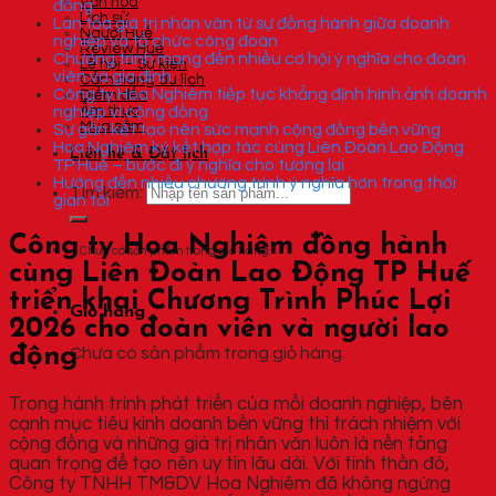
Văn hóa
đồng
Lịch sử
Lan tỏa giá trị nhân văn từ sự đồng hành giữa doanh
Người Huế
nghiệp và tổ chức công đoàn
Review Huế
Chương trình mang đến nhiều cơ hội ý nghĩa cho đoàn
Lễ hội – Sự kiện
viên và gia đình
Cẩm nang du lịch
Công ty Hoa Nghiêm tiếp tục khẳng định hình ảnh doanh
Điểm đến
nghiệp vì cộng đồng
Ẩm thực
Mua sắm
Sự gắn kết tạo nên sức mạnh cộng đồng bền vững
Hoa Nghiêm ký kết hợp tác cùng Liên Đoàn Lao Động
Liên hệ & Đặt lịch
TP Huế – bước đi ý nghĩa cho tương lai
Hướng đến nhiều chương trình ý nghĩa hơn trong thời
Tìm kiếm:
gian tới
Công ty Hoa Nghiêm đồng hành
Chưa có sản phẩm trong giỏ hàng.
cùng Liên Đoàn Lao Động TP Huế
triển khai Chương Trình Phúc Lợi
Giỏ hàng
2026 cho đoàn viên và người lao
động
Chưa có sản phẩm trong giỏ hàng.
Trong hành trình phát triển của mỗi doanh nghiệp, bên
cạnh mục tiêu kinh doanh bền vững thì trách nhiệm với
cộng đồng và những giá trị nhân văn luôn là nền tảng
quan trọng để tạo nên uy tín lâu dài. Với tinh thần đó,
Công ty TNHH TM&DV Hoa Nghiêm đã không ngừng