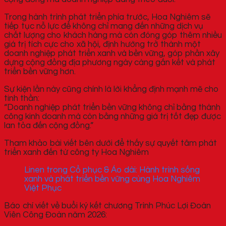
Trong hành trình phát triển phía trước, Hoa Nghiêm sẽ
tiếp tục nỗ lực để không chỉ mang đến những dịch vụ
chất lượng cho khách hàng mà còn đóng góp thêm nhiều
giá trị tích cực cho xã hội, định hướng trở thành một
doanh nghiệp phát triển xanh và bền vững, góp phần xây
dựng cộng đồng địa phương ngày càng gắn kết và phát
triển bền vững hơn.
Sự kiện lần này cũng chính là lời khẳng định mạnh mẽ cho
tinh thần:
“Doanh nghiệp phát triển bền vững không chỉ bằng thành
công kinh doanh mà còn bằng những giá trị tốt đẹp được
lan tỏa đến cộng đồng.”
Tham khảo bài viết bên dưới để thấy sự quyết tâm phát
triển xanh đến từ công ty Hoa Nghiêm
Linen trong Cổ phục & Áo dài: Hành trình sống
xanh và phát triển bền vững cùng Hoa Nghiêm
Việt Phục
Báo chí viết về buổi ký kết chương Trình Phúc Lợi Đoàn
Viên Công Đoàn năm 2026: