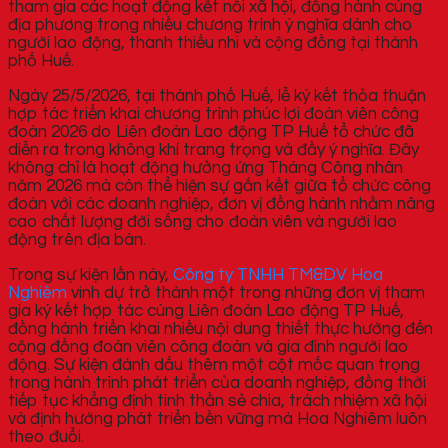
tham gia các hoạt động kết nối xã hội, đồng hành cùng
địa phương trong nhiều chương trình ý nghĩa dành cho
người lao động, thanh thiếu nhi và cộng đồng tại thành
phố Huế.
Ngày 25/5/2026, tại thành phố Huế, lễ ký kết thỏa thuận
hợp tác triển khai chương trình phúc lợi đoàn viên công
đoàn 2026 do Liên đoàn Lao động TP Huế tổ chức đã
diễn ra trong không khí trang trọng và đầy ý nghĩa. Đây
không chỉ là hoạt động hưởng ứng Tháng Công nhân
năm 2026 mà còn thể hiện sự gắn kết giữa tổ chức công
đoàn với các doanh nghiệp, đơn vị đồng hành nhằm nâng
cao chất lượng đời sống cho đoàn viên và người lao
động trên địa bàn.
Trong sự kiện lần này,
Công ty TNHH TM&DV Hoa
Nghiêm
vinh dự trở thành một trong những đơn vị tham
gia ký kết hợp tác cùng Liên đoàn Lao động TP Huế,
đồng hành triển khai nhiều nội dung thiết thực hướng đến
cộng đồng đoàn viên công đoàn và gia đình người lao
động. Sự kiện đánh dấu thêm một cột mốc quan trọng
trong hành trình phát triển của doanh nghiệp, đồng thời
tiếp tục khẳng định tinh thần sẻ chia, trách nhiệm xã hội
và định hướng phát triển bền vững mà Hoa Nghiêm luôn
theo đuổi.