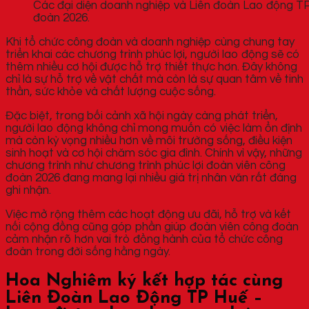
Các đại diện doanh nghiệp và Liên đoàn Lao động TP 
đoàn 2026.
Khi tổ chức công đoàn và doanh nghiệp cùng chung tay
triển khai các chương trình phúc lợi, người lao động sẽ có
thêm nhiều cơ hội được hỗ trợ thiết thực hơn. Đây không
chỉ là sự hỗ trợ về vật chất mà còn là sự quan tâm về tinh
thần, sức khỏe và chất lượng cuộc sống.
Đặc biệt, trong bối cảnh xã hội ngày càng phát triển,
người lao động không chỉ mong muốn có việc làm ổn định
mà còn kỳ vọng nhiều hơn về môi trường sống, điều kiện
sinh hoạt và cơ hội chăm sóc gia đình. Chính vì vậy, những
chương trình như chương trình phúc lợi đoàn viên công
đoàn 2026 đang mang lại nhiều giá trị nhân văn rất đáng
ghi nhận.
Việc mở rộng thêm các hoạt động ưu đãi, hỗ trợ và kết
nối cộng đồng cũng góp phần giúp đoàn viên công đoàn
cảm nhận rõ hơn vai trò đồng hành của tổ chức công
đoàn trong đời sống hằng ngày.
Hoa Nghiêm ký kết hợp tác cùng
Liên Đoàn Lao Động TP Huế –