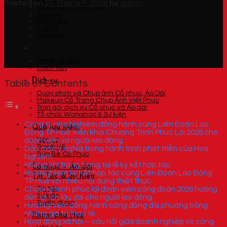
Áo Dài
Posted on
25 Tháng 5, 2026
by
admin
Giao Lĩnh – Viên Lĩnh
Tứ Điên
Đối Khâm
Bán Tý
Phụ Kiện
Việt phục trẻ em
Truyền thống
Cách tân
Dịch vụ
Table of Contents
Quay phim và Chụp ảnh Cổ phục, Áo Dài
Makeup Cổ Trang Chụp Ảnh Việt Phục
Trọn gói dịch vụ Cổ phục và Áo dài
Tổ chức Workshop & Sự kiện
Công ty Hoa Nghiêm đồng hành cùng Liên Đoàn Lao
Quà lưu niệm
Động TP Huế triển khai Chương Trình Phúc Lợi 2026 cho
đoàn viên và người lao động
Nón Lá
Tranh Vẽ
Dấu mốc ý nghĩa trong hành trình phát triển của Hoa
Búp Bê Cổ Phục
Nghiêm
Không khí trang trọng tại lễ ký kết hợp tác
Cổ phục – Áo dài
Hoa Nghiêm ký kết hợp tác cùng Liên Đoàn Lao Động
Tin Tức & Sự Kiện
TP Huế với nhiều nội dung thiết thực
Chương trình phúc lợi đoàn viên công đoàn 2026 hướng
Tin tức
Sự kiện
đến lợi ích lâu dài cho người lao động
Tuyển dụng
Hoa Nghiêm đồng hành cộng đồng địa phương bằng
những giá trị thực tế
Khám phá Huế
Hoạt động xã hội – cầu nối giữa doanh nghiệp và cộng