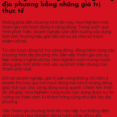
địa phương bằng những giá trị
thực tế
Không phải đến chương trình lần này, Hoa Nghiêm mới
tham gia các hoạt động vì cộng đồng. Trong suốt quá
trình phát triển, doanh nghiệp luôn định hướng xây dựng
hình ảnh thương hiệu gắn liền với sự sẻ chia và trách
nhiệm xã hội.
Từ các hoạt động hỗ trợ cộng đồng, đồng hành cùng các
chương trình địa phương cho đến việc tham gia các sự
kiện mang ý nghĩa xã hội, Hoa Nghiêm luôn mong muốn
đóng góp một phần nhỏ vào sự phát triển chung của
thành phố Huế.
Đối với doanh nghiệp, giá trị bền vững không chỉ nằm ở
doanh thu hay quy mô hoạt động mà còn ở những đóng
góp tích cực cho cộng đồng xung quanh. Chính tinh thần
đó đã giúp Hoa Nghiêm từng bước tạo dựng được sự tin
tưởng và thiện cảm từ khách hàng cũng như đối tác địa
phương.
Việc tham gia chương trình lần này tiếp tục khẳng định
định hướng Hoa Nghiêm đồng hành cộng đồng địa