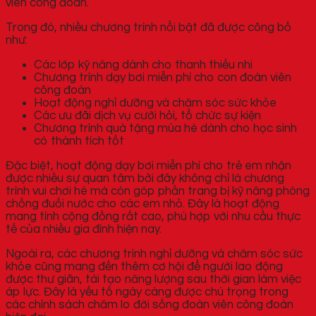
viên công đoàn.
Trong đó, nhiều chương trình nổi bật đã được công bố
như:
Các lớp kỹ năng dành cho thanh thiếu nhi
Chương trình dạy bơi miễn phí cho con đoàn viên
công đoàn
Hoạt động nghỉ dưỡng và chăm sóc sức khỏe
Các ưu đãi dịch vụ cưới hỏi, tổ chức sự kiện
Chương trình quà tặng mùa hè dành cho học sinh
có thành tích tốt
Đặc biệt, hoạt động dạy bơi miễn phí cho trẻ em nhận
được nhiều sự quan tâm bởi đây không chỉ là chương
trình vui chơi hè mà còn góp phần trang bị kỹ năng phòng
chống đuối nước cho các em nhỏ. Đây là hoạt động
mang tính cộng đồng rất cao, phù hợp với nhu cầu thực
tế của nhiều gia đình hiện nay.
Ngoài ra, các chương trình nghỉ dưỡng và chăm sóc sức
khỏe cũng mang đến thêm cơ hội để người lao động
được thư giãn, tái tạo năng lượng sau thời gian làm việc
áp lực. Đây là yếu tố ngày càng được chú trọng trong
các chính sách chăm lo đời sống đoàn viên công đoàn