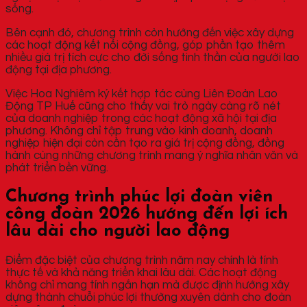
sống.
Bên cạnh đó, chương trình còn hướng đến việc xây dựng
các hoạt động kết nối cộng đồng, góp phần tạo thêm
nhiều giá trị tích cực cho đời sống tinh thần của người lao
động tại địa phương.
Việc Hoa Nghiêm ký kết hợp tác cùng Liên Đoàn Lao
Động TP Huế cũng cho thấy vai trò ngày càng rõ nét
của doanh nghiệp trong các hoạt động xã hội tại địa
phương. Không chỉ tập trung vào kinh doanh, doanh
nghiệp hiện đại còn cần tạo ra giá trị cộng đồng, đồng
hành cùng những chương trình mang ý nghĩa nhân văn và
phát triển bền vững.
Chương trình phúc lợi đoàn viên
công đoàn 2026 hướng đến lợi ích
lâu dài cho người lao động
Điểm đặc biệt của chương trình năm nay chính là tính
thực tế và khả năng triển khai lâu dài. Các hoạt động
không chỉ mang tính ngắn hạn mà được định hướng xây
dựng thành chuỗi phúc lợi thường xuyên dành cho đoàn