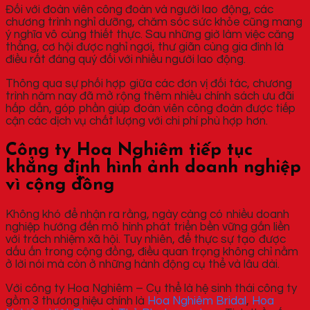
Đối với đoàn viên công đoàn và người lao động, các
chương trình nghỉ dưỡng, chăm sóc sức khỏe cũng mang
ý nghĩa vô cùng thiết thực. Sau những giờ làm việc căng
thẳng, cơ hội được nghỉ ngơi, thư giãn cùng gia đình là
điều rất đáng quý đối với nhiều người lao động.
Thông qua sự phối hợp giữa các đơn vị đối tác, chương
trình năm nay đã mở rộng thêm nhiều chính sách ưu đãi
hấp dẫn, góp phần giúp đoàn viên công đoàn được tiếp
cận các dịch vụ chất lượng với chi phí phù hợp hơn.
Công ty Hoa Nghiêm tiếp tục
khẳng định hình ảnh doanh nghiệp
vì cộng đồng
Không khó để nhận ra rằng, ngày càng có nhiều doanh
nghiệp hướng đến mô hình phát triển bền vững gắn liền
với trách nhiệm xã hội. Tuy nhiên, để thực sự tạo được
dấu ấn trong cộng đồng, điều quan trọng không chỉ nằm
ở lời nói mà còn ở những hành động cụ thể và lâu dài.
Với công ty Hoa Nghiêm – Cụ thể là hệ sinh thái công ty
gồm 3 thương hiệu chính là
Hoa Nghiêm Bridal
,
Hoa