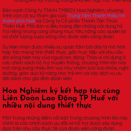
Không khí hội trường trong lễ ký kết hợp tác triển kh
Bên cạnh Công ty TNHH TM&DV Hoa Nghiêm, chương
trình còn có sự tham gia của
Trung tâm Thanh thiếu nhi
thành phố Huế
và Công ty Cổ phần Thanh Tân Thừa
Thiên Huế. Mỗi đơn vị đều mang đến những nội dung hỗ
trợ riêng nhưng cùng chung mục tiêu nâng cao quyền lợi
và chất lượng cuộc sống cho đoàn viên công đoàn.
Sự kiện nhận được nhiều sự quan tâm bởi đây là mô hình
hợp tác mang tính thiết thực, gắn trực tiếp với nhu cầu
đời sống hiện nay của người lao động. Thay vì chỉ dừng ở
các chính sách hỗ trợ truyền thống, chương trình lần này
mở rộng sang nhiều lĩnh vực như chăm sóc sức khỏe, nghỉ
dưỡng, giáo dục kỹ năng cho trẻ em và các dịch vụ ưu
đãi dành cho gia đình đoàn viên.
Hoa Nghiêm ký kết hợp tác cùng
Liên Đoàn Lao Động TP Huế với
nhiều nội dung thiết thực
Một trong những điểm nổi bật trong chương trình lần này
chính là các chính sách ưu đãi và hỗ trợ được xây dựng
dựa trên nhu cầu thực tế của đoàn viên công đoàn.