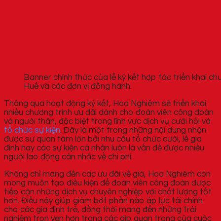
Banner chính thức của lễ ký kết hợp tác triển khai 
Huế và các đơn vị đồng hành.
Thông qua hoạt động ký kết, Hoa Nghiêm sẽ triển khai
nhiều chương trình ưu đãi dành cho đoàn viên công đoàn
và người thân, đặc biệt trong lĩnh vực dịch vụ cưới hỏi và
tổ chức sự kiện
. Đây là một trong những nội dung nhận
được sự quan tâm lớn bởi nhu cầu tổ chức cưới, lễ gia
đình hay các sự kiện cá nhân luôn là vấn đề được nhiều
người lao động cân nhắc về chi phí.
Không chỉ mang đến các ưu đãi về giá, Hoa Nghiêm còn
mong muốn tạo điều kiện để đoàn viên công đoàn được
tiếp cận những dịch vụ chuyên nghiệp với chất lượng tốt
hơn. Điều này giúp giảm bớt phần nào áp lực tài chính
cho các gia đình trẻ, đồng thời mang đến những trải
nghiệm trọn vẹn hơn trong các dịp quan trọng của cuộc