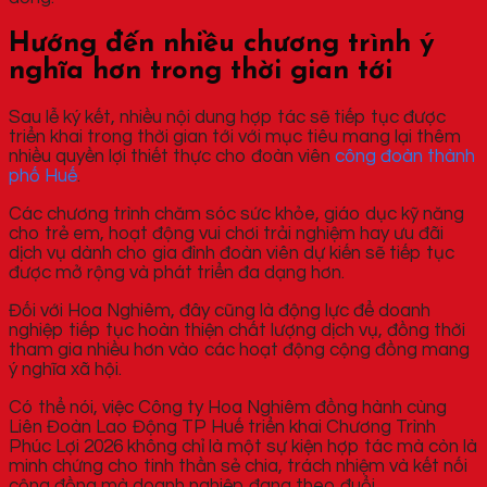
Hướng đến nhiều chương trình ý
nghĩa hơn trong thời gian tới
Sau lễ ký kết, nhiều nội dung hợp tác sẽ tiếp tục được
triển khai trong thời gian tới với mục tiêu mang lại thêm
nhiều quyền lợi thiết thực cho đoàn viên
công đoàn thành
phố Huế
.
Các chương trình chăm sóc sức khỏe, giáo dục kỹ năng
cho trẻ em, hoạt động vui chơi trải nghiệm hay ưu đãi
dịch vụ dành cho gia đình đoàn viên dự kiến sẽ tiếp tục
được mở rộng và phát triển đa dạng hơn.
Đối với Hoa Nghiêm, đây cũng là động lực để doanh
nghiệp tiếp tục hoàn thiện chất lượng dịch vụ, đồng thời
tham gia nhiều hơn vào các hoạt động cộng đồng mang
ý nghĩa xã hội.
Có thể nói, việc Công ty Hoa Nghiêm đồng hành cùng
Liên Đoàn Lao Động TP Huế triển khai Chương Trình
Phúc Lợi 2026 không chỉ là một sự kiện hợp tác mà còn là
minh chứng cho tinh thần sẻ chia, trách nhiệm và kết nối
cộng đồng mà doanh nghiệp đang theo đuổi.