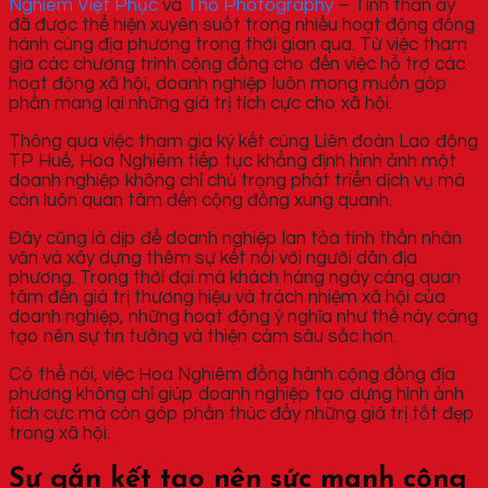
Nghiêm Việt Phục
và
Thỏ Photography
– Tinh thần ấy
đã được thể hiện xuyên suốt trong nhiều hoạt động đồng
hành cùng địa phương trong thời gian qua. Từ việc tham
gia các chương trình cộng đồng cho đến việc hỗ trợ các
hoạt động xã hội, doanh nghiệp luôn mong muốn góp
phần mang lại những giá trị tích cực cho xã hội.
Thông qua việc tham gia ký kết cùng Liên đoàn Lao động
TP Huế, Hoa Nghiêm tiếp tục khẳng định hình ảnh một
doanh nghiệp không chỉ chú trọng phát triển dịch vụ mà
còn luôn quan tâm đến cộng đồng xung quanh.
Đây cũng là dịp để doanh nghiệp lan tỏa tinh thần nhân
văn và xây dựng thêm sự kết nối với người dân địa
phương. Trong thời đại mà khách hàng ngày càng quan
tâm đến giá trị thương hiệu và trách nhiệm xã hội của
doanh nghiệp, những hoạt động ý nghĩa như thế này càng
tạo nên sự tin tưởng và thiện cảm sâu sắc hơn.
Có thể nói, việc Hoa Nghiêm đồng hành cộng đồng địa
phương không chỉ giúp doanh nghiệp tạo dựng hình ảnh
tích cực mà còn góp phần thúc đẩy những giá trị tốt đẹp
trong xã hội.
Sự gắn kết tạo nên sức mạnh cộng