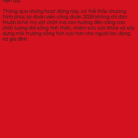
hiện đại.
Thông qua những hoạt động này, có thể thấy chương
trình phúc lợi đoàn viên công đoàn 2026 không chỉ đơn
thuần là hỗ trợ vật chất mà còn hướng đến nâng cao
chất lượng đời sống tinh thần, chăm sóc sức khỏe và xây
dựng môi trường sống tích cực hơn cho người lao động
và gia đình.