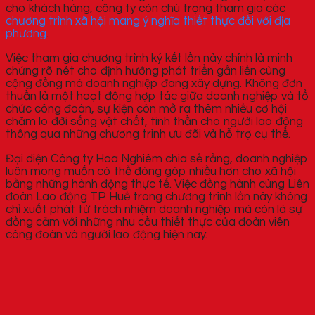
cho khách hàng, công ty còn chú trọng tham gia các
chương trình xã hội mang ý nghĩa thiết thực đối với địa
phương
.
Việc tham gia chương trình ký kết lần này chính là minh
chứng rõ nét cho định hướng phát triển gắn liền cùng
cộng đồng mà doanh nghiệp đang xây dựng. Không đơn
thuần là một hoạt động hợp tác giữa doanh nghiệp và tổ
chức công đoàn, sự kiện còn mở ra thêm nhiều cơ hội
chăm lo đời sống vật chất, tinh thần cho người lao động
thông qua những chương trình ưu đãi và hỗ trợ cụ thể.
Đại diện Công ty Hoa Nghiêm chia sẻ rằng, doanh nghiệp
luôn mong muốn có thể đóng góp nhiều hơn cho xã hội
bằng những hành động thực tế. Việc đồng hành cùng Liên
đoàn Lao động TP Huế trong chương trình lần này không
chỉ xuất phát từ trách nhiệm doanh nghiệp mà còn là sự
đồng cảm với những nhu cầu thiết thực của đoàn viên
công đoàn và người lao động hiện nay.