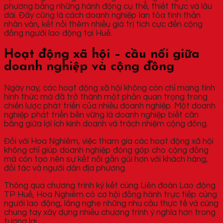
phương bằng những hành động cụ thể, thiết thực và lâu
dài. Đây cũng là cách doanh nghiệp lan tỏa tinh thần
nhân văn, kết nối thêm nhiều giá trị tích cực đến cộng
đồng người lao động tại Huế.
Hoạt động xã hội – cầu nối giữa
doanh nghiệp và cộng đồng
Ngày nay, các hoạt động xã hội không còn chỉ mang tính
hình thức mà đã trở thành một phần quan trọng trong
chiến lược phát triển của nhiều doanh nghiệp. Một doanh
nghiệp phát triển bền vững là doanh nghiệp biết cân
bằng giữa lợi ích kinh doanh và trách nhiệm cộng đồng.
Đối với Hoa Nghiêm, việc tham gia các hoạt động xã hội
không chỉ giúp doanh nghiệp đóng góp cho cộng đồng
mà còn tạo nên sự kết nối gần gũi hơn với khách hàng,
đối tác và người dân địa phương.
Thông qua chương trình ký kết cùng Liên đoàn Lao động
TP Huế, Hoa Nghiêm có cơ hội đồng hành trực tiếp cùng
người lao động, lắng nghe những nhu cầu thực tế và cùng
chung tay xây dựng nhiều chương trình ý nghĩa hơn trong
tương lai.