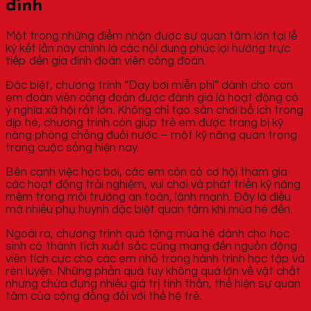
đình
Một trong những điểm nhận được sự quan tâm lớn tại lễ
ký kết lần này chính là các nội dung phúc lợi hướng trực
tiếp đến gia đình đoàn viên công đoàn.
Đặc biệt, chương trình “Dạy bơi miễn phí” dành cho con
em đoàn viên công đoàn được đánh giá là hoạt động có
ý nghĩa xã hội rất lớn. Không chỉ tạo sân chơi bổ ích trong
dịp hè, chương trình còn giúp trẻ em được trang bị kỹ
năng phòng chống đuối nước – một kỹ năng quan trọng
trong cuộc sống hiện nay.
Bên cạnh việc học bơi, các em còn có cơ hội tham gia
các hoạt động trải nghiệm, vui chơi và phát triển kỹ năng
mềm trong môi trường an toàn, lành mạnh. Đây là điều
mà nhiều phụ huynh đặc biệt quan tâm khi mùa hè đến.
Ngoài ra, chương trình quà tặng mùa hè dành cho học
sinh có thành tích xuất sắc cũng mang đến nguồn động
viên tích cực cho các em nhỏ trong hành trình học tập và
rèn luyện. Những phần quà tuy không quá lớn về vật chất
nhưng chứa đựng nhiều giá trị tinh thần, thể hiện sự quan
tâm của cộng đồng đối với thế hệ trẻ.