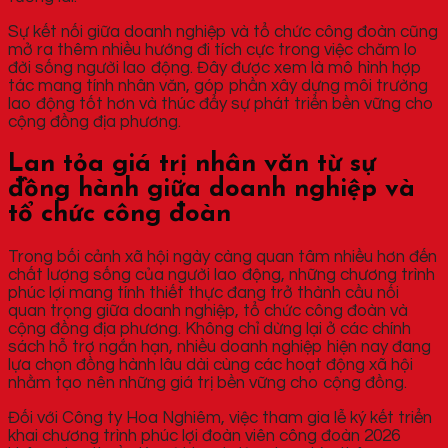
Sự kết nối giữa doanh nghiệp và tổ chức công đoàn cũng
mở ra thêm nhiều hướng đi tích cực trong việc chăm lo
đời sống người lao động. Đây được xem là mô hình hợp
tác mang tính nhân văn, góp phần xây dựng môi trường
lao động tốt hơn và thúc đẩy sự phát triển bền vững cho
cộng đồng địa phương.
Lan tỏa giá trị nhân văn từ sự
đồng hành giữa doanh nghiệp và
tổ chức công đoàn
Trong bối cảnh xã hội ngày càng quan tâm nhiều hơn đến
chất lượng sống của người lao động, những chương trình
phúc lợi mang tính thiết thực đang trở thành cầu nối
quan trọng giữa doanh nghiệp, tổ chức công đoàn và
cộng đồng địa phương. Không chỉ dừng lại ở các chính
sách hỗ trợ ngắn hạn, nhiều doanh nghiệp hiện nay đang
lựa chọn đồng hành lâu dài cùng các hoạt động xã hội
nhằm tạo nên những giá trị bền vững cho cộng đồng.
Đối với Công ty Hoa Nghiêm, việc tham gia lễ ký kết triển
khai chương trình phúc lợi đoàn viên công đoàn 2026