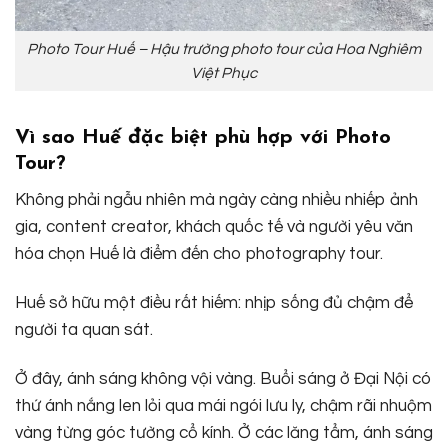
Photo Tour Huế – Hậu trường photo tour của Hoa Nghiêm
Việt Phục
Vì sao Huế đặc biệt phù hợp với Photo
Tour?
Không phải ngẫu nhiên mà ngày càng nhiều nhiếp ảnh
gia, content creator, khách quốc tế và người yêu văn
hóa chọn Huế là điểm đến cho photography tour.
Huế sở hữu một điều rất hiếm: nhịp sống đủ chậm để
người ta quan sát.
Ở đây, ánh sáng không vội vàng. Buổi sáng ở Đại Nội có
thứ ánh nắng len lỏi qua mái ngói lưu ly, chậm rãi nhuộm
vàng từng góc tường cổ kính. Ở các lăng tẩm, ánh sáng