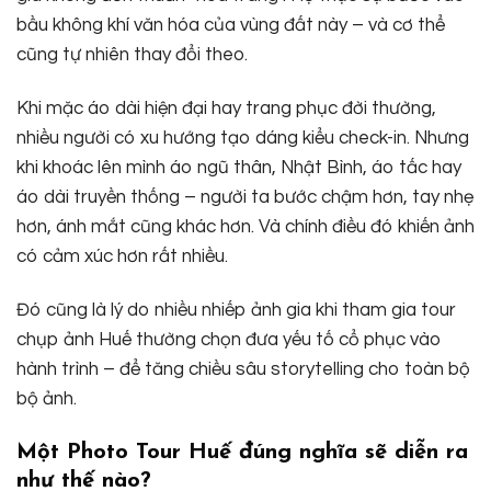
bầu không khí văn hóa của vùng đất này – và cơ thể
cũng tự nhiên thay đổi theo.
Khi mặc áo dài hiện đại hay trang phục đời thường,
nhiều người có xu hướng tạo dáng kiểu check-in. Nhưng
khi khoác lên mình áo ngũ thân, Nhật Bình, áo tấc hay
áo dài truyền thống – người ta bước chậm hơn, tay nhẹ
hơn, ánh mắt cũng khác hơn. Và chính điều đó khiến ảnh
có cảm xúc hơn rất nhiều.
Đó cũng là lý do nhiều nhiếp ảnh gia khi tham gia tour
chụp ảnh Huế thường chọn đưa yếu tố cổ phục vào
hành trình – để tăng chiều sâu storytelling cho toàn bộ
bộ ảnh.
Một Photo Tour Huế đúng nghĩa sẽ diễn ra
như thế nào?