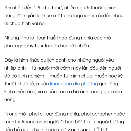
Khi nhắc đến “Photo Tour”, nhiều người thường hình
dung đơn giản là thuê một photographer rồi dẫn nhau
đi chụp hình vài nơi.
Nhưng Photo Tour Huế theo đúng nghĩa của một
photography tour lại sâu hơn rất nhiều.
Đây là hình thức du lịch dành cho những người yêu
nhiếp ảnh – từ người mới cầm máy lần đầu đến người
đã có kinh nghiệm – muốn tự mình chụp, muốn học kỹ
thuật thực tế, muốn
khám phá địa phương
qua lăng
kính nhiếp ảnh, và muốn tạo ra bộ ảnh mang góc nhìn
riêng.
Trong một photo tour đúng nghĩa, photographer hoặc
mentor không phải người “chụp hộ”. Họ là người hướng
dẫn bố cục, chia sẻ cách xử lý ánh sáng, hỗ trợ