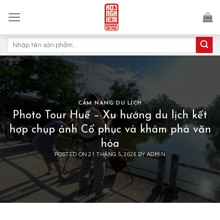
Skip
to
content
Tìm
kiếm:
CẨM NANG DU LỊCH
Photo Tour Huế – Xu hướng du lịch kết
hợp chụp ảnh Cổ phục và khám phá văn
hóa
POSTED ON
21 THÁNG 5, 2026
BY
ADMIN