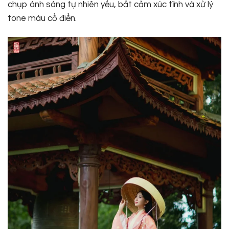
chụp ánh sáng tự nhiên yếu, bắt cảm xúc tĩnh và xử lý
tone màu cổ điển.