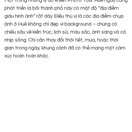
Một trong những lý do khiến Photo Tour Huế ngày càng
phát triển là bởi thành phố này có mật độ “địa điểm
giàu hình ảnh” rất dày. Điều thú vị là các địa điểm chụp
ảnh ở Huế không chỉ đẹp vì background – chúng có
chiều sâu về kiến trúc, lịch sử, màu sắc, ánh sáng và cả
nhịp sống. Chỉ cần thay đổi thời tiết, mùa, hoặc thời
gian trong ngày, khung cảnh đã có thể mang một cảm
xúc hoàn toàn khác.