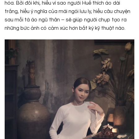
hóa. Bởi đôi khi, hiểu vì sao người Huế thích áo dài
trắng, hiểu ý nghĩa của mái ngói lưu ly, hiểu câu chuyện
sau mỗi tà áo ngũ thân – sẽ giúp người chụp tạo ra
những bức ảnh có cảm xúc hơn bất kỳ kỹ thuật nào.