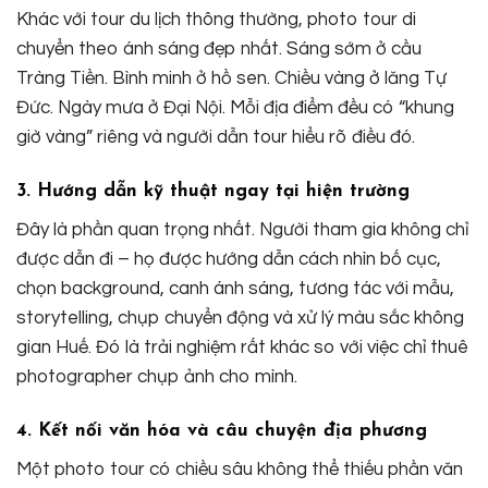
Khác với tour du lịch thông thường, photo tour di
chuyển theo ánh sáng đẹp nhất. Sáng sớm ở cầu
Tràng Tiền. Bình minh ở hồ sen. Chiều vàng ở lăng Tự
Đức. Ngày mưa ở Đại Nội. Mỗi địa điểm đều có “khung
giờ vàng” riêng và người dẫn tour hiểu rõ điều đó.
3. Hướng dẫn kỹ thuật ngay tại hiện trường
Đây là phần quan trọng nhất. Người tham gia không chỉ
được dẫn đi – họ được hướng dẫn cách nhìn bố cục,
chọn background, canh ánh sáng, tương tác với mẫu,
storytelling, chụp chuyển động và xử lý màu sắc không
gian Huế. Đó là trải nghiệm rất khác so với việc chỉ thuê
photographer chụp ảnh cho mình.
4. Kết nối văn hóa và câu chuyện địa phương
Một photo tour có chiều sâu không thể thiếu phần văn