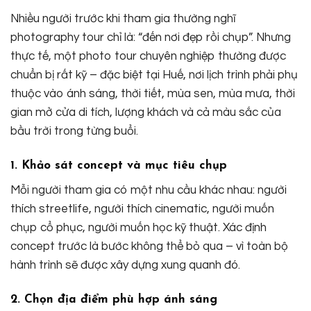
Nhiều người trước khi tham gia thường nghĩ
photography tour chỉ là: “đến nơi đẹp rồi chụp”. Nhưng
thực tế, một photo tour chuyên nghiệp thường được
chuẩn bị rất kỹ – đặc biệt tại Huế, nơi lịch trình phải phụ
thuộc vào ánh sáng, thời tiết, mùa sen, mùa mưa, thời
gian mở cửa di tích, lượng khách và cả màu sắc của
bầu trời trong từng buổi.
1. Khảo sát concept và mục tiêu chụp
Mỗi người tham gia có một nhu cầu khác nhau: người
thích streetlife, người thích cinematic, người muốn
chụp cổ phục, người muốn học kỹ thuật. Xác định
concept trước là bước không thể bỏ qua – vì toàn bộ
hành trình sẽ được xây dựng xung quanh đó.
2. Chọn địa điểm phù hợp ánh sáng