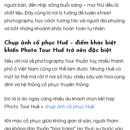
người bán, đến nhịp sống buổi sáng – mọi thứ đều là
chất liệu. Đây cũng là nơi lý tưởng để luyện street
photography, học cách tương tác với người địa phương
và bắt những khoảnh khắc hoàn toàn tự nhiên.
Chụp ảnh cổ phục Huế – điểm khác biệt
khiến Photo Tour Huế trở nên đặc biệt
Nếu chỉ nói về photography tour thuần túy, nhiều thành
phố ở Việt Nam cũng có thể làm được. Nhưng Huế có
một lợi thế mà rất ít nơi sở hữu: chiều sâu văn hóa cung
đình và hệ thống cổ phục truyền thống.
Đó là lý do ngày càng nhiều du khách chọn kết hợp
Photo Tour Huế +
chụp ảnh cổ phục Huế
.
Khi mặc cổ phục giữa không gian di sản, người tham
gia không đơn thuần “hóa trang”. Họ thực sự bước vào