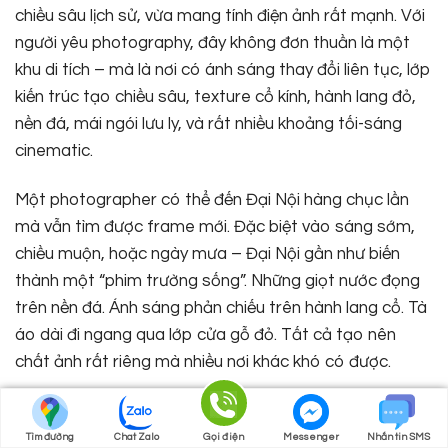
chiều sâu lịch sử, vừa mang tính điện ảnh rất mạnh. Với
người yêu photography, đây không đơn thuần là một
khu di tích – mà là nơi có ánh sáng thay đổi liên tục, lớp
kiến trúc tạo chiều sâu, texture cổ kính, hành lang đỏ,
nền đá, mái ngói lưu ly, và rất nhiều khoảng tối-sáng
cinematic.
Một photographer có thể đến Đại Nội hàng chục lần
mà vẫn tìm được frame mới. Đặc biệt vào sáng sớm,
chiều muộn, hoặc ngày mưa – Đại Nội gần như biến
thành một “phim trường sống”. Những giọt nước đọng
trên nền đá. Ánh sáng phản chiếu trên hành lang cổ. Tà
áo dài đi ngang qua lớp cửa gỗ đỏ. Tất cả tạo nên
chất ảnh rất riêng mà nhiều nơi khác khó có được.
Tìm đường
Chat Zalo
Gọi điện
Messenger
Nhắn tin SMS