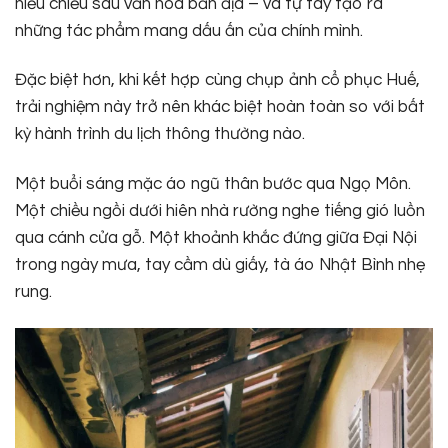
hiểu chiều sâu văn hóa bản địa – và tự tay tạo ra
những tác phẩm mang dấu ấn của chính mình.
Đặc biệt hơn, khi kết hợp cùng chụp ảnh cổ phục Huế,
trải nghiệm này trở nên khác biệt hoàn toàn so với bất
kỳ hành trình du lịch thông thường nào.
Một buổi sáng mặc áo ngũ thân bước qua Ngọ Môn.
Một chiều ngồi dưới hiên nhà rường nghe tiếng gió luồn
qua cánh cửa gỗ. Một khoảnh khắc đứng giữa Đại Nội
trong ngày mưa, tay cầm dù giấy, tà áo Nhật Bình nhẹ
rung.