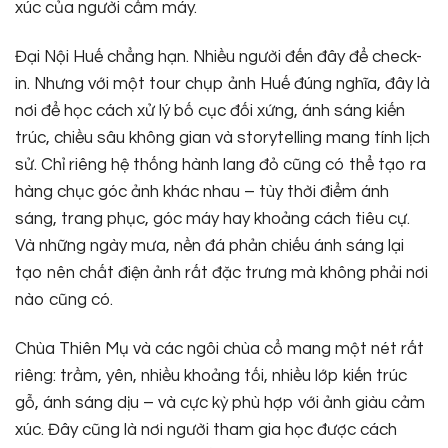
xúc của người cầm máy.
Đại Nội Huế chẳng hạn. Nhiều người đến đây để check-
in. Nhưng với một tour chụp ảnh Huế đúng nghĩa, đây là
nơi để học cách xử lý bố cục đối xứng, ánh sáng kiến
trúc, chiều sâu không gian và storytelling mang tính lịch
sử. Chỉ riêng hệ thống hành lang đỏ cũng có thể tạo ra
hàng chục góc ảnh khác nhau – tùy thời điểm ánh
sáng, trang phục, góc máy hay khoảng cách tiêu cự.
Và những ngày mưa, nền đá phản chiếu ánh sáng lại
tạo nên chất điện ảnh rất đặc trưng mà không phải nơi
nào cũng có.
Chùa Thiên Mụ và các ngôi chùa cổ mang một nét rất
riêng: trầm, yên, nhiều khoảng tối, nhiều lớp kiến trúc
gỗ, ánh sáng dịu – và cực kỳ phù hợp với ảnh giàu cảm
xúc. Đây cũng là nơi người tham gia học được cách