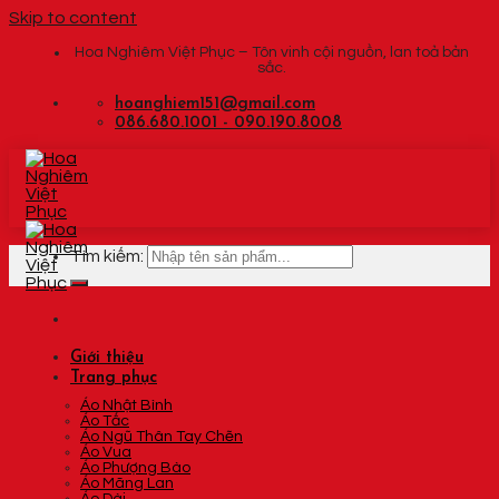
Skip to content
Hoa Nghiêm Việt Phục – Tôn vinh cội nguồn, lan toả bản
sắc.
hoanghiem151@gmail.com
086.680.1001 - 090.190.8008
Tìm kiếm:
Giới thiệu
Trang phục
Áo Nhật Bình
Áo Tấc
Áo Ngũ Thân Tay Chẽn
Áo Vua
Áo Phượng Bào
Áo Mãng Lan