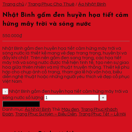
Trang chủ
/
Trang Phục Cho Thuê
/
Áo Nhật Bình
Nhật Bình gấm đen huyền họa tiết cảm
hứng mây trời và sóng nước
550.000
₫
Nhật Bình gấm đen huyền họa tiết cảm hứng mây trời và
sóng nước là thiết kế mang vẻ đẹp trang trọng, huyền bí và
đầy khí chất. Trên nền gấm đen sang trọng, các họa tiết
mây trời và sóng nước được thể hiện tinh tế, tạo nên sự giao
hòa giữa thiên nhiên và mỹ thuật truyền thống. Thiết kế phù
hợp cho chụp ảnh cổ trang, tham gia lễ hội văn hóa, biểu
diễn nghệ thuật hoặc những người yêu thích vẻ đẹp cổ phục
Việt Nam.
Nhật Bình gấm đen huyền họa tiết cảm hứng mây trời và
sóng nước số lượng
Thêm vào giỏ hàng
Danh mục:
Áo Nhật Bình
Thẻ:
Màu đen
,
Trang Phục Khách
Đoàn
,
Trang Phục Sự Kiện – Biểu Diễn
,
Trang Phục Tết – Lễ Hội