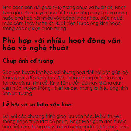
Nhờ cách cân đối giữa tỷ lệ trang phục và họa tiết, Nhật
Bình gấm đen huyền họa tiết cảm hứng mây trời và sóng
nước phù hợp với nhiều vóc dáng khác nhau, giúp người
mặc cảm thấy tự tin khi xuất hiện trước ống kính hoặc
trong các sự kiện quan trọng.
Phù hợp với nhiều hoạt động văn
hóa và nghệ thuật
Chụp ảnh cổ trang
Sắc đen huyền kết hợp với những họa tiết nổi bật giúp bộ
trang phục dễ dàng tạo điểm nhấn trong ảnh. Dù chụp
tại các công trình cổ, lăng tẩm, đền đài hay không gian
kiến trúc truyền thống, thiết kế đều mang lại hiệu ứng hình
ảnh ấn tượng.
Lễ hội và sự kiện văn hóa
Đối với các chương trình giao lưu văn hóa, lễ hội truyền
thống hoặc triển lãm cổ phục, Nhật Bình gấm đen huyền
họa tiết cảm hứng mây trời và sóng nước là lựa chọn phù