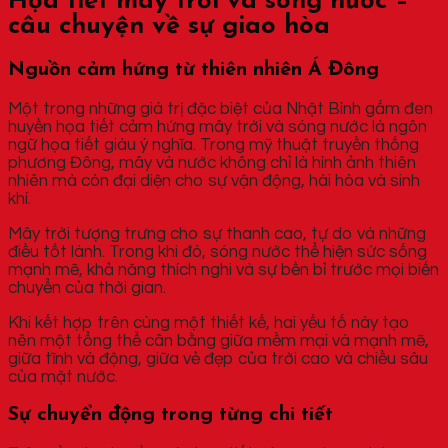
Họa tiết mây trời và sóng nước –
câu chuyện về sự giao hòa
Nguồn cảm hứng từ thiên nhiên Á Đông
Một trong những giá trị đặc biệt của Nhật Bình gấm đen
huyền họa tiết cảm hứng mây trời và sóng nước là ngôn
ngữ họa tiết giàu ý nghĩa. Trong mỹ thuật truyền thống
phương Đông, mây và nước không chỉ là hình ảnh thiên
nhiên mà còn đại diện cho sự vận động, hài hòa và sinh
khí.
Mây trời tượng trưng cho sự thanh cao, tự do và những
điều tốt lành. Trong khi đó, sóng nước thể hiện sức sống
mạnh mẽ, khả năng thích nghi và sự bền bỉ trước mọi biến
chuyển của thời gian.
Khi kết hợp trên cùng một thiết kế, hai yếu tố này tạo
nên một tổng thể cân bằng giữa mềm mại và mạnh mẽ,
giữa tĩnh và động, giữa vẻ đẹp của trời cao và chiều sâu
của mặt nước.
Sự chuyển động trong từng chi tiết