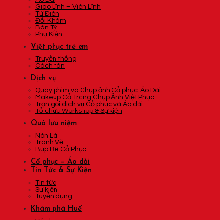
Áo Dài
Giao Lĩnh – Viên Lĩnh
Tứ Điên
Đối Khâm
Bán Tý
Phụ Kiện
Việt phục trẻ em
Truyền thống
Cách tân
Dịch vụ
Quay phim và Chụp ảnh Cổ phục, Áo Dài
Makeup Cổ Trang Chụp Ảnh Việt Phục
Trọn gói dịch vụ Cổ phục và Áo dài
Tổ chức Workshop & Sự kiện
Quà lưu niệm
Nón Lá
Tranh Vẽ
Búp Bê Cổ Phục
Cổ phục – Áo dài
Tin Tức & Sự Kiện
Tin tức
Sự kiện
Tuyển dụng
Khám phá Huế