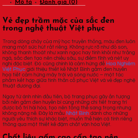
Mô tả
Đánh giá (0)
Vẻ đẹp trầm mặc của sắc đen
trong nghệ thuật Việt phục
Trong dòng chảy của mỹ học truyền thống, màu đen luôn
mang một sức hút rất riêng. Không rực rỡ như đỏ son,
không thanh thoát như xanh ngọc hay tinh khôi như trắng
ngà, sắc đen tạo nên chiều sâu, sự điềm tĩnh và nét uy
nghi đặc biệt. Đó cũng chính là cảm hứng để
Hoa Nghiêm
Việt Phục
giới thiệu thiết kế Nhật Bình gấm đen huyền
họa tiết cảm hứng mây trời và sóng nước – một tác
phẩm kết hợp giữa tinh thần cổ phục Việt và vẻ đẹp nghệ
thuật đương đại.
Ngay từ ánh nhìn đầu tiên, bộ trang phục gây ấn tượng
bởi nền gấm đen huyền bí cùng những chi tiết trang trí
được bố trí hài hòa, tạo nên tổng thể sang trọng nhưng
không nặng nề. Đây là mẫu
Nhật Bình
dành cho những
người yêu thích sự khác biệt, muốn thể hiện cá tính riêng
thông qua một thiết kế đậm chất văn hóa Việt.
Chất liệu gấm cao cấp tạo nên