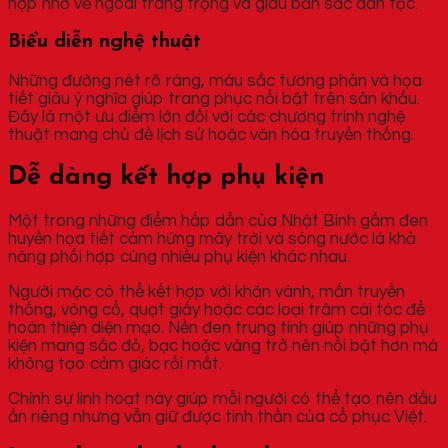
hợp nhờ vẻ ngoài trang trọng và giàu bản sắc dân tộc.
Biểu diễn nghệ thuật
Những đường nét rõ ràng, màu sắc tương phản và họa
tiết giàu ý nghĩa giúp trang phục nổi bật trên sân khấu.
Đây là một ưu điểm lớn đối với các chương trình nghệ
thuật mang chủ đề lịch sử hoặc văn hóa truyền thống.
Dễ dàng kết hợp phụ kiện
Một trong những điểm hấp dẫn của Nhật Bình gấm đen
huyền họa tiết cảm hứng mây trời và sóng nước là khả
năng phối hợp cùng nhiều phụ kiện khác nhau.
Người mặc có thể kết hợp với khăn vành, mấn truyền
thống, vòng cổ, quạt giấy hoặc các loại trâm cài tóc để
hoàn thiện diện mạo. Nền đen trung tính giúp những phụ
kiện mang sắc đỏ, bạc hoặc vàng trở nên nổi bật hơn mà
không tạo cảm giác rối mắt.
Chính sự linh hoạt này giúp mỗi người có thể tạo nên dấu
ấn riêng nhưng vẫn giữ được tinh thần của cổ phục Việt.