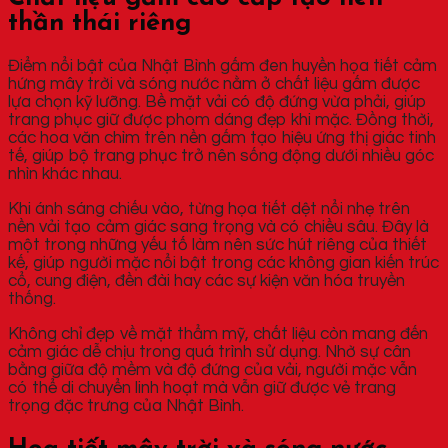
thần thái riêng
Điểm nổi bật của Nhật Bình gấm đen huyền họa tiết cảm
hứng mây trời và sóng nước nằm ở chất liệu gấm được
lựa chọn kỹ lưỡng. Bề mặt vải có độ đứng vừa phải, giúp
trang phục giữ được phom dáng đẹp khi mặc. Đồng thời,
các hoa văn chìm trên nền gấm tạo hiệu ứng thị giác tinh
tế, giúp bộ trang phục trở nên sống động dưới nhiều góc
nhìn khác nhau.
Khi ánh sáng chiếu vào, từng họa tiết dệt nổi nhẹ trên
nền vải tạo cảm giác sang trọng và có chiều sâu. Đây là
một trong những yếu tố làm nên sức hút riêng của thiết
kế, giúp người mặc nổi bật trong các không gian kiến trúc
cổ, cung điện, đền đài hay các sự kiện văn hóa truyền
thống.
Không chỉ đẹp về mặt thẩm mỹ, chất liệu còn mang đến
cảm giác dễ chịu trong quá trình sử dụng. Nhờ sự cân
bằng giữa độ mềm và độ đứng của vải, người mặc vẫn
có thể di chuyển linh hoạt mà vẫn giữ được vẻ trang
trọng đặc trưng của Nhật Bình.