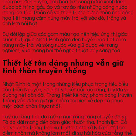
Trên nền đen huyền, các họa tiết sóng nước xanh lam
được bố trí nơi gấu áo và tay áo như những dòng nước
đang lan tỏa. Phần cổ và thân trước được nhấn nhá bằng
họa tiết mang cảm hứng mây trời với sắc đỏ, trắng và
ánh kim nổi bật.
Sự đối lập giữa các gam màu tạo nên hiệu ứng thị giác
cuốn hút, giúp Nhật Bình gấm đen huyền họa tiết cảm
hứng mây trời và sóng nước vừa giữ được vẻ trang
nghiêm, vừa mang hơi thở nghệ thuật đầy sáng tạo.
Thiết kế tôn dáng nhưng vẫn giữ
tinh thần truyền thống
Nhật Bình là một trong những kiểu phục trang tiêu biểu
của triều Nguyễn, nổi bật với kết cấu áo rộng, tay lớn và
đường nét cân đối. Trong thiết kế này, phom dáng truyền
thống vẫn được giữ gìn nhằm tái hiện vẻ đẹp cổ phục
một cách chân thực nhất.
Tay áo rộng tạo độ mềm mại trong từng chuyển động.
Tà áo dài mang đến cảm giác thướt tha, thanh lịch. Cổ
áo và phần trang trí phía trước được xử lý tỉ mỉ để tạo
điểm nhấn mà không làm mất đi sự hài hòa của tổng thể.