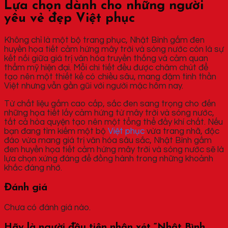
Lựa chọn dành cho những người
yêu vẻ đẹp Việt phục
Không chỉ là một bộ trang phục, Nhật Bình gấm đen
huyền họa tiết cảm hứng mây trời và sóng nước còn là sự
kết nối giữa giá trị văn hóa truyền thống và cảm quan
thẩm mỹ hiện đại. Mỗi chi tiết đều được chăm chút để
tạo nên một thiết kế có chiều sâu, mang đậm tinh thần
Việt nhưng vẫn gần gũi với người mặc hôm nay.
Từ chất liệu gấm cao cấp, sắc đen sang trọng cho đến
những họa tiết lấy cảm hứng từ mây trời và sóng nước,
tất cả hòa quyện tạo nên một tổng thể đầy khí chất. Nếu
bạn đang tìm kiếm một bộ
Việt phục
vừa trang nhã, độc
đáo vừa mang giá trị văn hóa sâu sắc, Nhật Bình gấm
đen huyền họa tiết cảm hứng mây trời và sóng nước sẽ là
lựa chọn xứng đáng để đồng hành trong những khoảnh
khắc đáng nhớ.
Đánh giá
Chưa có đánh giá nào.
Hãy là người đầu tiên nhận xét “Nhật Bình