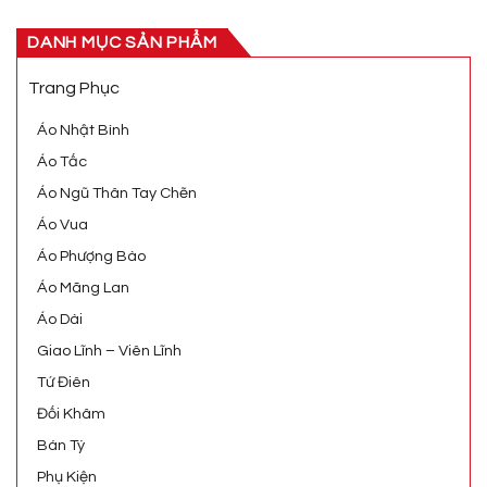
DANH MỤC SẢN PHẨM
Trang Phục
Áo Nhật Bình
Áo Tấc
Áo Ngũ Thân Tay Chẽn
Áo Vua
Áo Phượng Bào
Áo Mãng Lan
Áo Dài
Giao Lĩnh – Viên Lĩnh
Tứ Điên
Đối Khâm
Bán Tý
Phụ Kiện