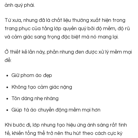
ảnh quý phái.
Từ xưa, nhung đã là chất liệu thường xuất hiện trong
trang phục của tầng lớp quyền quý bởi độ mềm, độ rũ
và cảm giác sang trọng đặc biệt mà nó mang lại.
Ở thiết kế lần này, phần nhung đen được xử lý mềm mại
để:
Giữ phom áo đẹp
Không tạo cảm giác nặng
Tôn dáng nhẹ nhàng
Giúp tà áo chuyển động mềm mại hơn
Khi bước đi, lớp nhung tạo hiệu ứng ánh sáng rất tinh
tế, khiến tổng thể trở nên thu hút theo cách cực kỳ