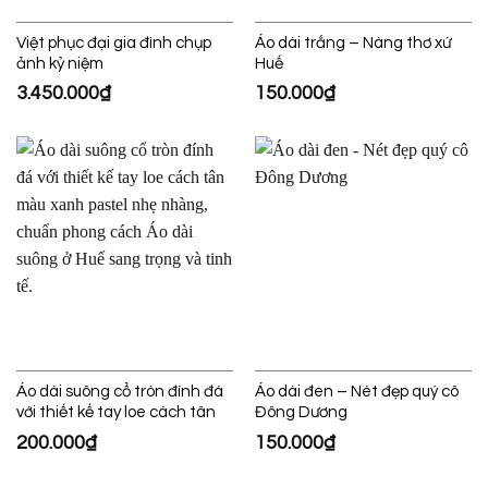
Việt phục đại gia đình chụp
Áo dài trắng – Nàng thơ xứ
ảnh kỷ niệm
Huế
3.450.000
₫
150.000
₫
Áo dài suông cổ tròn đính đá
Áo dài đen – Nét đẹp quý cô
với thiết kế tay loe cách tân
Đông Dương
200.000
₫
150.000
₫