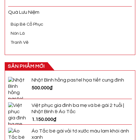
Quà Lưu Niệm
Búp Bê Cổ Phục
Nón Lá
Tranh Vẽ
SẢN PHẨM MỚI
Nhật Bình hồng pastel họa tiết cung đình
500.000
₫
Việt phục gia đình ba mẹ và bé gái 2 tuổi |
Nhật Bình & Áo Tấc
1.150.000
₫
Áo Tấc bé gái vải tơ xước màu lam khói ánh
xanh