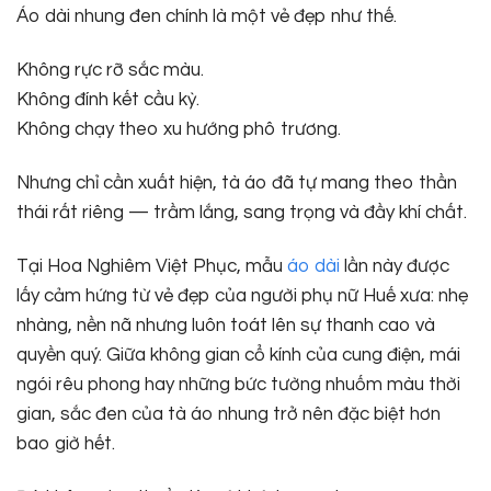
Áo dài nhung đen chính là một vẻ đẹp như thế.
Không rực rỡ sắc màu.
Không đính kết cầu kỳ.
Không chạy theo xu hướng phô trương.
Nhưng chỉ cần xuất hiện, tà áo đã tự mang theo thần
thái rất riêng — trầm lắng, sang trọng và đầy khí chất.
Tại Hoa Nghiêm Việt Phục, mẫu
áo dài
lần này được
lấy cảm hứng từ vẻ đẹp của người phụ nữ Huế xưa: nhẹ
nhàng, nền nã nhưng luôn toát lên sự thanh cao và
quyền quý. Giữa không gian cổ kính của cung điện, mái
ngói rêu phong hay những bức tường nhuốm màu thời
gian, sắc đen của tà áo nhung trở nên đặc biệt hơn
bao giờ hết.