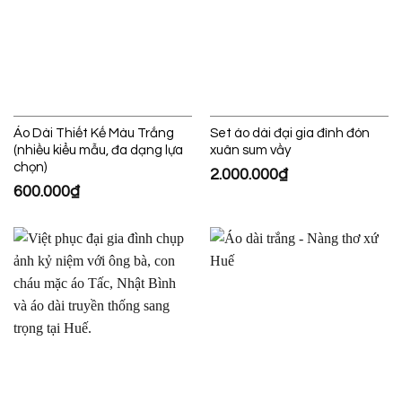
Áo Dài Thiết Kế Màu Trắng
Set áo dài đại gia đình đón
(nhiều kiểu mẫu, đa dạng lựa
xuân sum vầy
chọn)
2.000.000
₫
600.000
₫