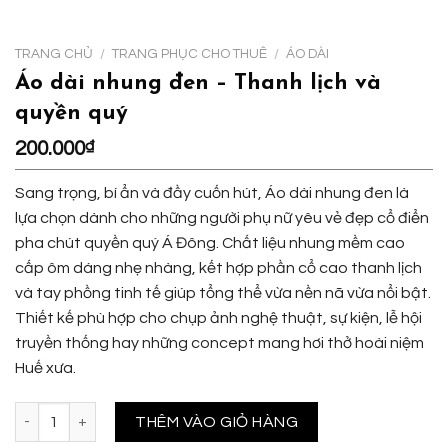
TRANG CHỦ
/
TRANG PHỤC CHO THUÊ
/
ÁO DÀI
Áo dài nhung đen – Thanh lịch và
quyền quý
200.000
₫
Sang trọng, bí ẩn và đầy cuốn hút, Áo dài nhung đen là
lựa chọn dành cho những người phụ nữ yêu vẻ đẹp cổ điển
pha chút quyền quý Á Đông. Chất liệu nhung mềm cao
cấp ôm dáng nhẹ nhàng, kết hợp phần cổ cao thanh lịch
và tay phồng tinh tế giúp tổng thể vừa nền nã vừa nổi bật.
Thiết kế phù hợp cho chụp ảnh nghệ thuật, sự kiện, lễ hội
truyền thống hay những concept mang hơi thở hoài niệm
Huế xưa.
Áo dài nhung đen - Thanh lịch và quyền quý số lượng
THÊM VÀO GIỎ HÀNG