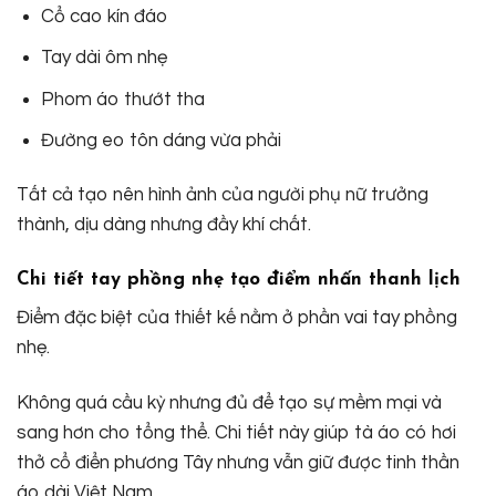
Cổ cao kín đáo
Tay dài ôm nhẹ
Phom áo thướt tha
Đường eo tôn dáng vừa phải
Tất cả tạo nên hình ảnh của người phụ nữ trưởng
thành, dịu dàng nhưng đầy khí chất.
Chi tiết tay phồng nhẹ tạo điểm nhấn thanh lịch
Điểm đặc biệt của thiết kế nằm ở phần vai tay phồng
nhẹ.
Không quá cầu kỳ nhưng đủ để tạo sự mềm mại và
sang hơn cho tổng thể. Chi tiết này giúp tà áo có hơi
thở cổ điển phương Tây nhưng vẫn giữ được tinh thần
áo dài Việt Nam.