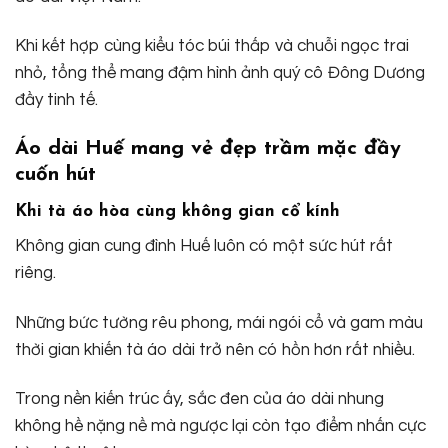
Khi kết hợp cùng kiểu tóc búi thấp và chuỗi ngọc trai
nhỏ, tổng thể mang đậm hình ảnh quý cô Đông Dương
đầy tinh tế.
Áo dài Huế mang vẻ đẹp trầm mặc đầy
cuốn hút
Khi tà áo hòa cùng không gian cổ kính
Không gian cung đình Huế luôn có một sức hút rất
riêng.
Những bức tường rêu phong, mái ngói cổ và gam màu
thời gian khiến tà áo dài trở nên có hồn hơn rất nhiều.
Trong nền kiến trúc ấy, sắc đen của áo dài nhung
không hề nặng nề mà ngược lại còn tạo điểm nhấn cực