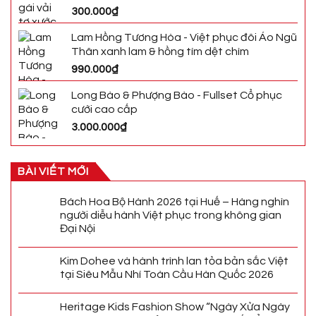
300.000
₫
Lam Hồng Tương Hòa - Việt phục đôi Áo Ngũ
Thân xanh lam & hồng tím dệt chìm
990.000
₫
Long Bào & Phượng Bào - Fullset Cổ phục
cưới cao cấp
3.000.000
₫
BÀI VIẾT MỚI
Bách Hoa Bộ Hành 2026 tại Huế – Hàng nghìn
người diễu hành Việt phục trong không gian
Đại Nội
Kim Dohee và hành trình lan tỏa bản sắc Việt
tại Siêu Mẫu Nhí Toàn Cầu Hàn Quốc 2026
Heritage Kids Fashion Show “Ngày Xửa Ngày