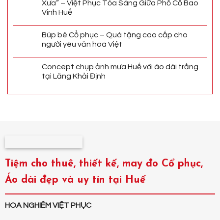
Xưa” – Việt Phục Tỏa Sáng Giữa Phố Cổ Bao
Vinh Huế
Búp bê Cổ phục – Quà tặng cao cấp cho
người yêu văn hoá Việt
Concept chụp ảnh mưa Huế với áo dài trắng
tại Lăng Khải Định
Tiệm cho thuê, thiết kế, may đo Cổ phục,
Áo dài đẹp và uy tín tại Huế
HOA NGHIÊM VIỆT PHỤC