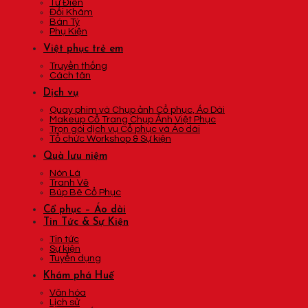
Tứ Điên
Đối Khâm
Bán Tý
Phụ Kiện
Việt phục trẻ em
Truyền thống
Cách tân
Dịch vụ
Quay phim và Chụp ảnh Cổ phục, Áo Dài
Makeup Cổ Trang Chụp Ảnh Việt Phục
Trọn gói dịch vụ Cổ phục và Áo dài
Tổ chức Workshop & Sự kiện
Quà lưu niệm
Nón Lá
Tranh Vẽ
Búp Bê Cổ Phục
Cổ phục – Áo dài
Tin Tức & Sự Kiện
Tin tức
Sự kiện
Tuyển dụng
Khám phá Huế
Văn hóa
Lịch sử