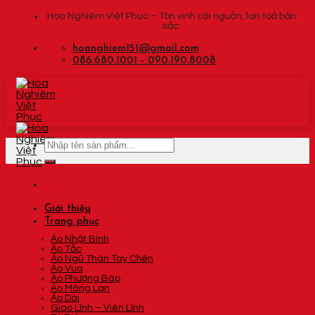
Skip
Hoa Nghiêm Việt Phục – Tôn vinh cội nguồn, lan toả bản
sắc.
to
content
hoanghiem151@gmail.com
086.680.1001 - 090.190.8008
Tìm
kiếm:
Giới thiệu
Trang phục
Áo Nhật Bình
Áo Tấc
Áo Ngũ Thân Tay Chẽn
Áo Vua
Áo Phượng Bào
Áo Mãng Lan
Áo Dài
Giao Lĩnh – Viên Lĩnh