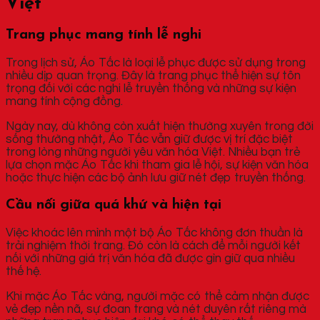
Việt
Trang phục mang tính lễ nghi
Trong lịch sử, Áo Tấc là loại lễ phục được sử dụng trong
nhiều dịp quan trọng. Đây là trang phục thể hiện sự tôn
trọng đối với các nghi lễ truyền thống và những sự kiện
mang tính cộng đồng.
Ngày nay, dù không còn xuất hiện thường xuyên trong đời
sống thường nhật, Áo Tấc vẫn giữ được vị trí đặc biệt
trong lòng những người yêu văn hóa Việt. Nhiều bạn trẻ
lựa chọn mặc Áo Tấc khi tham gia lễ hội, sự kiện văn hóa
hoặc thực hiện các bộ ảnh lưu giữ nét đẹp truyền thống.
Cầu nối giữa quá khứ và hiện tại
Việc khoác lên mình một bộ Áo Tấc không đơn thuần là
trải nghiệm thời trang. Đó còn là cách để mỗi người kết
nối với những giá trị văn hóa đã được gìn giữ qua nhiều
thế hệ.
Khi mặc Áo Tấc vàng, người mặc có thể cảm nhận được
vẻ đẹp nền nã, sự đoan trang và nét duyên rất riêng mà