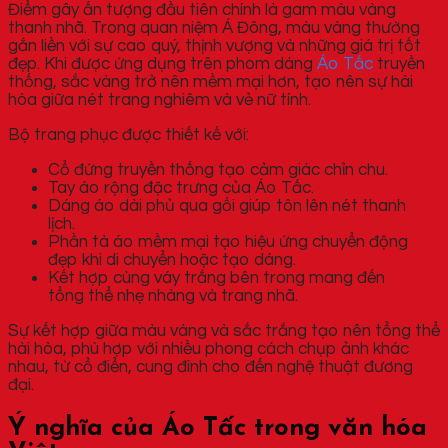
Điểm gây ấn tượng đầu tiên chính là gam màu vàng
thanh nhã. Trong quan niệm Á Đông, màu vàng thường
gắn liền với sự cao quý, thịnh vượng và những giá trị tốt
đẹp. Khi được ứng dụng trên phom dáng
Áo Tấc
truyền
thống, sắc vàng trở nên mềm mại hơn, tạo nên sự hài
hòa giữa nét trang nghiêm và vẻ nữ tính.
Bộ trang phục được thiết kế với:
Cổ đứng truyền thống tạo cảm giác chỉn chu.
Tay áo rộng đặc trưng của Áo Tấc.
Dáng áo dài phủ qua gối giúp tôn lên nét thanh
lịch.
Phần tà áo mềm mại tạo hiệu ứng chuyển động
đẹp khi di chuyển hoặc tạo dáng.
Kết hợp cùng váy trắng bên trong mang đến
tổng thể nhẹ nhàng và trang nhã.
Sự kết hợp giữa màu vàng và sắc trắng tạo nên tổng thể
hài hòa, phù hợp với nhiều phong cách chụp ảnh khác
nhau, từ cổ điển, cung đình cho đến nghệ thuật đương
đại.
Ý nghĩa của Áo Tấc trong văn hóa