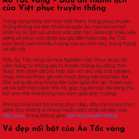
Áo Tấc vàng – Dấu ấn thanh lịch
của Việt phục truyền thống
Trong dòng chảy văn hóa Việt Nam, trang phục truyền
thống không chỉ đơn thuần là quần áo mà còn là một
phần ký ức, lịch sử và bản sắc dân tộc. Giữa rất nhiều kiểu
dáng cổ phục còn được lưu giữ đến ngày nay, Áo Tấc
luôn được xem là biểu tượng của sự chỉn chu, trang trọng
và nền nã.
Mẫu Áo Tấc vàng tại Hoa Nghiêm Việt Phục được lấy
cảm hứng từ những giá trị truyền thống ấy, đồng thời
được tinh chỉnh để phù hợp hơn với nhu cầu trải nghiệm,
chụp ảnh và tham gia các hoạt động văn hóa hiện đại.
Sắc vàng dịu nhẹ mang đến cảm giác ấm áp, thanh cao
và nổi bật một cách tinh tế, giúp người mặc dễ dàng thu
hút ánh nhìn mà không tạo cảm giác phô trương.
Không chỉ là một bộ trang phục đẹp, đây còn là lựa chọn
dành cho những ai mong muốn cảm nhận vẻ đẹp của
Việt phục
trong không gian
văn hóa truyền thống
.
Vẻ đẹp nổi bật của Áo Tấc vàng