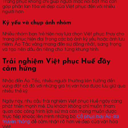
Trang phục không chỉ giúp người mặc nổi bật mà còn
góp phần lan tỏa vẻ đẹp của Việt phục đến với nhiều
người hơn.
Kỷ yếu và chụp ảnh nhóm
Nhiều nhóm bạn trẻ hiện nay lựa chọn Việt phục thay cho
trang phục hiện đại trong các bộ ảnh kỷ yếu hoặc ảnh lưu
niệm. Áo Tấc vàng mang đến sự đồng nhất, sang trọng
và tạo nên dấu ấn riêng cho từng khung hình.
Trải nghiệm Việt phục Huế đầy
cảm hứng
Nhắc đến Áo Tấc, nhiều người thường liên tưởng đến
vùng đất cố đô với những giá trị văn hóa được lưu giữ qua
nhiều thế kỷ.
Ngày nay, nhu cầu trải nghiệm Việt phục Huế ngày càng
phát triển mạnh mẽ. Du khách không chỉ muốn tham
quan các công trình lịch sử mà còn mong muốn được
trực tiếp khoác lên mình những bộ
Cổ phục hay Áo dài
truyền thống
để cảm nhận rõ hơn vẻ đẹp của văn hóa
Việt.