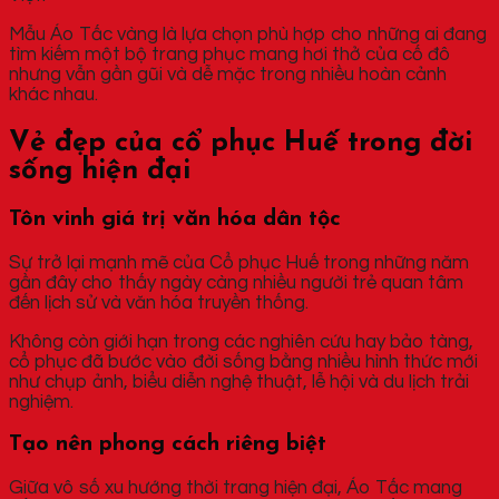
Mẫu Áo Tấc vàng là lựa chọn phù hợp cho những ai đang
tìm kiếm một bộ trang phục mang hơi thở của cố đô
nhưng vẫn gần gũi và dễ mặc trong nhiều hoàn cảnh
khác nhau.
Vẻ đẹp của cổ phục Huế trong đời
sống hiện đại
Tôn vinh giá trị văn hóa dân tộc
Sự trở lại mạnh mẽ của Cổ phục Huế trong những năm
gần đây cho thấy ngày càng nhiều người trẻ quan tâm
đến lịch sử và văn hóa truyền thống.
Không còn giới hạn trong các nghiên cứu hay bảo tàng,
cổ phục đã bước vào đời sống bằng nhiều hình thức mới
như chụp ảnh, biểu diễn nghệ thuật, lễ hội và du lịch trải
nghiệm.
Tạo nên phong cách riêng biệt
Giữa vô số xu hướng thời trang hiện đại, Áo Tấc mang