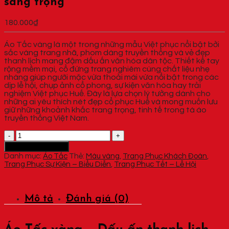
sang trọng
180.000
₫
Áo Tấc vàng là một trong những mẫu Việt phục nổi bật bởi
sắc vàng trang nhã, phom dáng truyền thống và vẻ đẹp
thanh lịch mang đậm dấu ấn văn hóa dân tộc. Thiết kế tay
rộng mềm mại, cổ đứng trang nghiêm cùng chất liệu nhẹ
nhàng giúp người mặc vừa thoải mái vừa nổi bật trong các
dịp lễ hội, chụp ảnh cổ phong, sự kiện văn hóa hay trải
nghiệm Việt phục Huế. Đây là lựa chọn lý tưởng dành cho
những ai yêu thích nét đẹp cổ phục Huế và mong muốn lưu
giữ những khoảnh khắc trang trọng, tinh tế trong tà áo
truyền thống Việt Nam.
Áo
Tấc
Thêm vào giỏ hàng
vàng
Danh mục:
Áo Tấc
Thẻ:
Màu vàng
,
Trang Phục Khách Đoàn
,
-
Trang Phục Sự Kiện – Biểu Diễn
,
Trang Phục Tết – Lễ Hội
Việt
phục
truyền
thống
Mô tả
Đánh giá (0)
sang
trọng
số
lượng