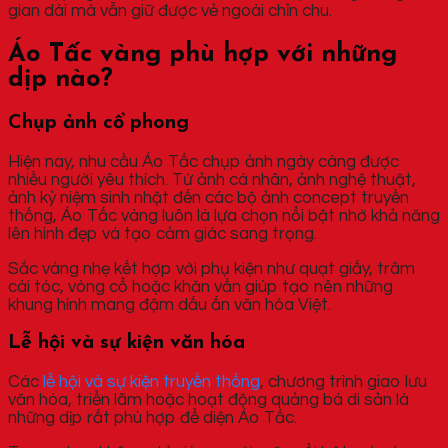
gian dài mà vẫn giữ được vẻ ngoài chỉn chu.
Áo Tấc vàng phù hợp với những
dịp nào?
Chụp ảnh cổ phong
Hiện nay, nhu cầu Áo Tấc chụp ảnh ngày càng được
nhiều người yêu thích. Từ ảnh cá nhân, ảnh nghệ thuật,
ảnh kỷ niệm sinh nhật đến các bộ ảnh concept truyền
thống, Áo Tấc vàng luôn là lựa chọn nổi bật nhờ khả năng
lên hình đẹp và tạo cảm giác sang trọng.
Sắc vàng nhẹ kết hợp với phụ kiện như quạt giấy, trâm
cài tóc, vòng cổ hoặc khăn vấn giúp tạo nên những
khung hình mang đậm dấu ấn văn hóa Việt.
Lễ hội và sự kiện văn hóa
Các
lễ hội và sự kiện truyền thống
, chương trình giao lưu
văn hóa, triển lãm hoặc hoạt động quảng bá di sản là
những dịp rất phù hợp để diện Áo Tấc.