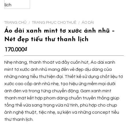
TRANG CHỦ
/
TRANG PHỤC CHO THUÊ
/
ÁO DÀI
Áo dài xanh mint tơ xước ánh nhũ –
Nét đẹp tiểu thư thanh lịch
170.000
₫
Nhẹ nhàng, thanh thoát và đầy cuốn hút, Áo dài xanh
mint tơ xước ánh nhũ mang đến vẻ đẹp dịu dàng của
những nàng tiểu thư hiện đại. Thiết kế sử dụng chất liệu tơ
xước cao cấp ánh nhũ nhẹ, tạo hiệu ứng mềm mại dưới
ánh đèn và trong từng chuyển động. Gam xanh mint
thanh mát kết hợp phom dáng chuẩn truyền thống giúp
tổng thể vừa sang trọng vừa nữ tính, phù hợp cho chụp
ảnh nghệ thuật, tiệc nhẹ, sự kiện và những concept tiểu
thư thanh lịch.