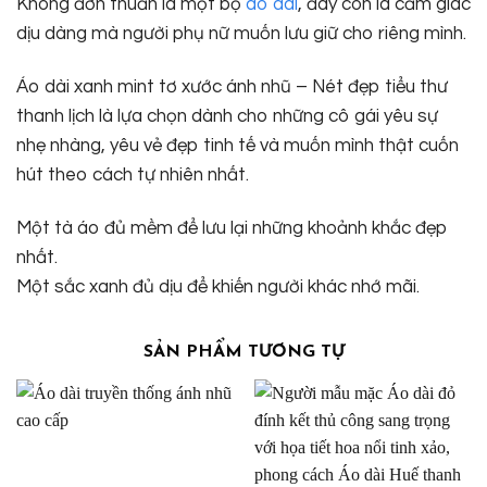
Không đơn thuần là một bộ
áo dài
, đây còn là cảm giác
dịu dàng mà người phụ nữ muốn lưu giữ cho riêng mình.
Áo dài xanh mint tơ xước ánh nhũ – Nét đẹp tiểu thư
thanh lịch là lựa chọn dành cho những cô gái yêu sự
nhẹ nhàng, yêu vẻ đẹp tinh tế và muốn mình thật cuốn
hút theo cách tự nhiên nhất.
Một tà áo đủ mềm để lưu lại những khoảnh khắc đẹp
nhất.
Một sắc xanh đủ dịu để khiến người khác nhớ mãi.
SẢN PHẨM TƯƠNG TỰ