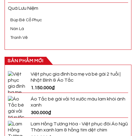
Quà Lưu Niệm
Búp Bê Cổ Phục
Nón Lá
Tranh Vẽ
SẢN PHẨM MỚI
Việt phục gia đình ba mẹ và bé gái 2 tuổi |
Nhật Bình & Áo Tấc
1.150.000
₫
Áo Tấc bé gái vải tơ xước màu lam khói ánh
xanh
300.000
₫
Lam Hồng Tương Hòa - Việt phục đôi Áo Ngũ
Thân xanh lam & hồng tím dệt chìm