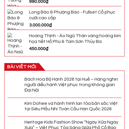
990.000
₫
Long Bào & Phượng Bào - Fullset Cổ phục
cưới cao cấp
3.000.000
₫
Hoàng Thịnh - Áo Ngũ Thân vàng hoàng kim
họa tiết Hổ Phù & Tam Sơn Thủy Ba
450.000
₫
BÀI VIẾT MỚI
Bách Hoa Bộ Hành 2026 tại Huế – Hàng nghìn
người diễu hành Việt phục trong không gian
Đại Nội
Kim Dohee và hành trình lan tỏa bản sắc Việt
tại Siêu Mẫu Nhí Toàn Cầu Hàn Quốc 2026
Heritage Kids Fashion Show “Ngày Xửa Ngày
Xưa” – Việt Phục Tỏa Sáng Giữa Phố Cổ Bao