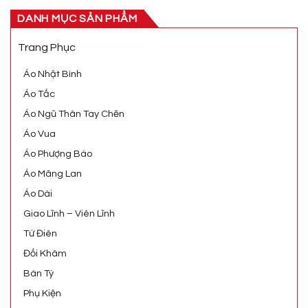
DANH MỤC SẢN PHẨM
Trang Phục
Áo Nhật Bình
Áo Tấc
Áo Ngũ Thân Tay Chẽn
Áo Vua
Áo Phượng Bào
Áo Mãng Lan
Áo Dài
Giao Lĩnh – Viên Lĩnh
Tứ Điên
Đối Khâm
Bán Tý
Phụ Kiện