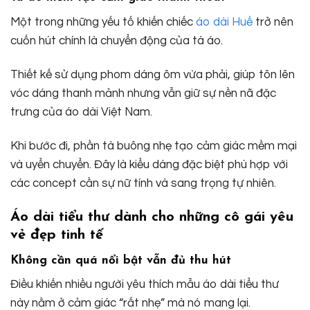
Một trong những yếu tố khiến chiếc
áo dài Huế
trở nên
cuốn hút chính là chuyển động của tà áo.
Thiết kế sử dụng phom dáng ôm vừa phải, giúp tôn lên
vóc dáng thanh mảnh nhưng vẫn giữ sự nền nã đặc
trưng của áo dài Việt Nam.
Khi bước đi, phần tà buông nhẹ tạo cảm giác mềm mại
và uyển chuyển. Đây là kiểu dáng đặc biệt phù hợp với
các concept cần sự nữ tính và sang trọng tự nhiên.
Áo dài tiểu thư dành cho những cô gái yêu
vẻ đẹp tinh tế
Không cần quá nổi bật vẫn đủ thu hút
Điều khiến nhiều người yêu thích mẫu áo dài tiểu thư
này nằm ở cảm giác “rất nhẹ” mà nó mang lại.