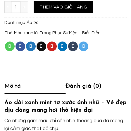
Áo dài xanh mint tơ xước ánh nhũ - Nét đẹp tiểu thư thanh lịch số lư
THÊM VÀO GIỎ HÀNG
Danh mục:
Áo Dài
Thẻ:
Màu xanh lá
,
Trang Phục Sự Kiện – Biểu Diễn
Mô tả
Đánh giá (0)
Áo dài xanh mint tơ xước ánh nhũ – Vẻ đẹp
dịu dàng mang hơi thở hiện đại
Có những gam màu chỉ cần nhìn thoáng qua đã mang
lại cảm giác thật dễ chịu.