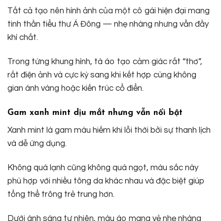
Tất cả tạo nên hình ảnh của một cô gái hiện đại mang
tinh thần tiểu thư Á Đông — nhẹ nhàng nhưng vẫn đầy
khí chất.
Trong từng khung hình, tà áo tạo cảm giác rất “thơ”,
rất điện ảnh và cực kỳ sang khi kết hợp cùng không
gian ánh vàng hoặc kiến trúc cổ điển.
Gam xanh mint dịu mắt nhưng vẫn nổi bật
Xanh mint là gam màu hiếm khi lỗi thời bởi sự thanh lịch
và dễ ứng dụng.
Không quá lạnh cũng không quá ngọt, màu sắc này
phù hợp với nhiều tông da khác nhau và đặc biệt giúp
tổng thể trông trẻ trung hơn.
Dưới ánh sáng tự nhiên, màu áo mang vẻ nhẹ nhàng