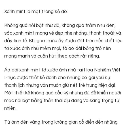
Xanh mint là một trong số đó.
Không quá nổi bật như đỏ, không quá trầm như đen,
sắc xanh mint mang vẻ đẹp nhẹ nhàng, thanh thoát và
đầy tinh tế. Khi gam màu ấy được đặt trên nền chất liệu
tơ xước ánh nhũ mềm mại, tà áo dài bỗng trở nên
mong manh và cuốn hút theo cách rất riêng.
Áo dài xanh mint tơ xước ánh nhũ tại Hoa Nghiêm Việt
Phục được thiết kế dành cho những cô gái yêu sự
thanh lịch nhưng vẫn muốn giữ nét trẻ trung hiện đại.
Một thiết kế không quá cầu kỳ nhưng đủ để khiến người
mặc nổi bật bằng thần thái dịu dàng và sang trọng tự
nhiên.
Từ ánh đèn vàng trong không gian cổ điển đến những