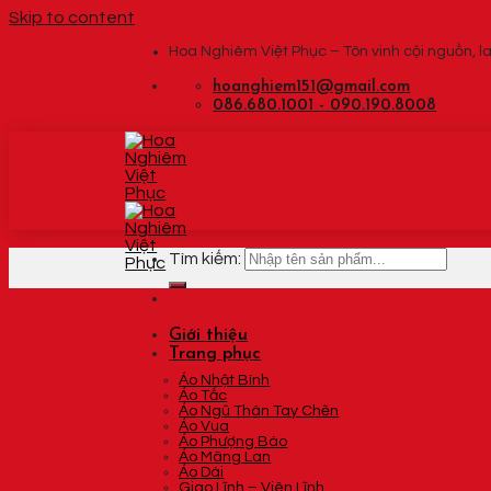
Skip to content
Hoa Nghiêm Việt Phục – Tôn vinh cội nguồn, la
hoanghiem151@gmail.com
086.680.1001 - 090.190.8008
Tìm kiếm:
Giới thiệu
Trang phục
Áo Nhật Bình
Áo Tấc
Áo Ngũ Thân Tay Chẽn
Áo Vua
Áo Phượng Bào
Áo Mãng Lan
Áo Dài
Giao Lĩnh – Viên Lĩnh