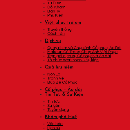
Tứ Điên
Đối Khâm
Bán Tý
Phụ Kiện
Việt phục trẻ em
Truyền thống
Cách tân
Dịch vụ
Quay phim và Chụp ảnh Cổ phục, Áo Dài
Makeup Cổ Trang Chụp Ảnh Việt Phục
Trọn gói dịch vụ Cổ phục và Áo dài
Tổ chức Workshop & Sự kiện
Quà lưu niệm
Nón Lá
Tranh Vẽ
Búp Bê Cổ Phục
Cổ phục – Áo dài
Tin Tức & Sự Kiện
Tin tức
Sự kiện
Tuyển dụng
Khám phá Huế
Văn hóa
Lịch sử