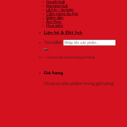
Người Huế
Review Huế
Lễ hội – Sự kiện
Cẩm nang du lịch
Điểm đến
Ẩm thực
Mua sắm
Liên hệ & Đặt lịch
Tìm kiếm:
Chưa có sản phẩm trong giỏ hàng.
Giỏ hàng
Chưa có sản phẩm trong giỏ hàng.