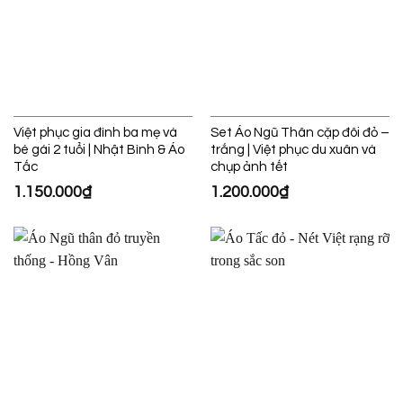
Việt phục gia đình ba mẹ và
Set Áo Ngũ Thân cặp đôi đỏ –
bé gái 2 tuổi | Nhật Bình & Áo
trắng | Việt phục du xuân và
Tấc
chụp ảnh tết
1.150.000
₫
1.200.000
₫