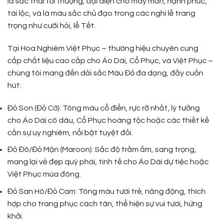
là sắc thái tối thượng, đại diện cho may mắn, hạnh phúc,
tài lộc, và là màu sắc chủ đạo trong các nghi lễ trang
trọng như cưới hỏi, lễ Tết.
Tại Hoa Nghiêm Việt Phục – thương hiệu chuyên cung
cấp chất liệu cao cấp cho Áo Dài, Cổ Phục, và Việt Phục –
chúng tôi mang đến dải sắc Màu Đỏ đa dạng, đầy cuốn
hút:
Đỏ Son (Đỏ Cờ): Tông màu cổ điển, rực rỡ nhất, lý tưởng
cho Áo Dài cô dâu, Cổ Phục hoàng tộc hoặc các thiết kế
cần sự uy nghiêm, nổi bật tuyệt đối.
Đỏ Đô/Đỏ Mận (Maroon): Sắc độ trầm ấm, sang trọng,
mang lại vẻ đẹp quý phái, tinh tế cho Áo Dài dự tiệc hoặc
Việt Phục mùa đông.
Đỏ San Hô/Đỏ Cam: Tông màu tươi trẻ, năng động, thích
hợp cho trang phục cách tân, thể hiện sự vui tươi, hứng
khởi.