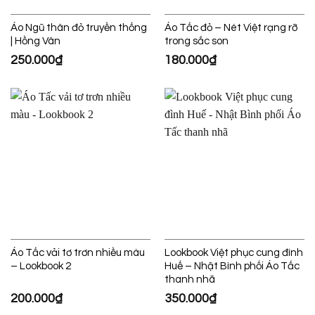
Áo Ngũ thân đỏ truyền thống
Áo Tấc đỏ – Nét Việt rạng rỡ
| Hồng Vân
trong sắc son
250.000
₫
180.000
₫
Áo Tấc vải tơ trơn nhiều màu
Lookbook Việt phục cung đình
– Lookbook 2
Huế – Nhật Bình phối Áo Tấc
thanh nhã
200.000
₫
350.000
₫