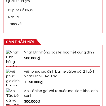
Quà Lưu Niệm
Búp Bê Cổ Phục
Nón Lá
Tranh Vẽ
SẢN PHẨM MỚI
Nhật Bình hồng pastel họa tiết cung đình
500.000
₫
Việt phục gia đình ba mẹ và bé gái 2 tuổi |
Nhật Bình & Áo Tấc
1.150.000
₫
Áo Tấc bé gái vải tơ xước màu lam khói ánh
xanh
300.000
₫