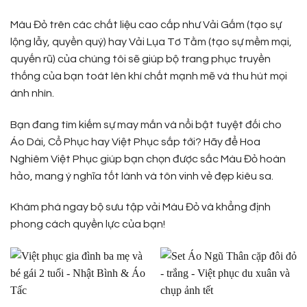
Màu Đỏ trên các chất liệu cao cấp như Vải Gấm (tạo sự
lộng lẫy, quyền quý) hay Vải Lụa Tơ Tằm (tạo sự mềm mại,
quyến rũ) của chúng tôi sẽ giúp bộ trang phục truyền
thống của bạn toát lên khí chất mạnh mẽ và thu hút mọi
ánh nhìn.
Bạn đang tìm kiếm sự may mắn và nổi bật tuyệt đối cho
Áo Dài, Cổ Phục hay Việt Phục sắp tới? Hãy để Hoa
Nghiêm Việt Phục giúp bạn chọn được sắc Màu Đỏ hoàn
hảo, mang ý nghĩa tốt lành và tôn vinh vẻ đẹp kiêu sa.
Khám phá ngay bộ sưu tập vải Màu Đỏ và khẳng định
phong cách quyền lực của bạn!