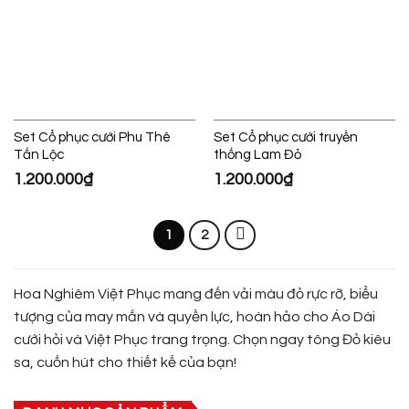
Set Cổ phục cưới Phu Thê
Set Cổ phục cưới truyền
Tấn Lộc
thống Lam Đỏ
1.200.000
₫
1.200.000
₫
1
2
Hoa Nghiêm Việt Phục mang đến vải màu đỏ rực rỡ, biểu
tượng của may mắn và quyền lực, hoàn hảo cho Áo Dài
cưới hỏi và Việt Phục trang trọng. Chọn ngay tông Đỏ kiêu
sa, cuốn hút cho thiết kế của bạn!