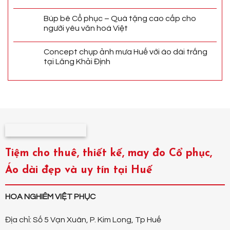
Búp bê Cổ phục – Quà tặng cao cấp cho
người yêu văn hoá Việt
Concept chụp ảnh mưa Huế với áo dài trắng
tại Lăng Khải Định
Tiệm cho thuê, thiết kế, may đo Cổ phục,
Áo dài đẹp và uy tín tại Huế
HOA NGHIÊM VIỆT PHỤC
Địa chỉ: Số 5 Vạn Xuân, P. Kim Long, Tp Huế