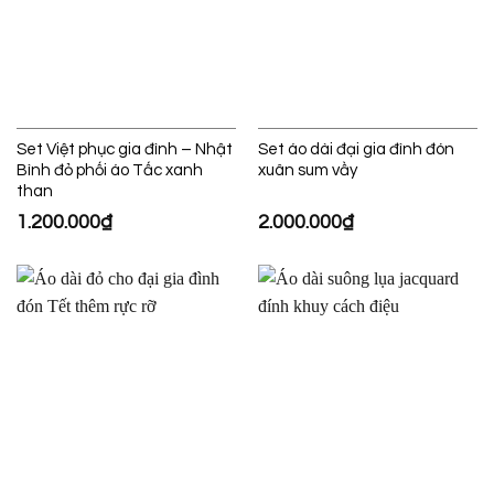
Set Việt phục gia đình – Nhật
Set áo dài đại gia đình đón
Bình đỏ phối áo Tấc xanh
xuân sum vầy
than
1.200.000
₫
2.000.000
₫