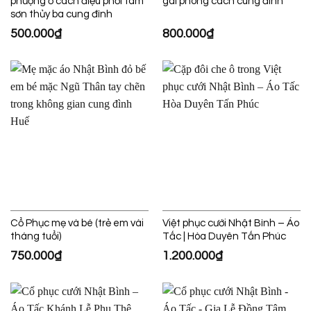
phượng ổ cách điệu phối tam
gái phong cách cung đình
sơn thủy ba cung đình
500.000
₫
800.000
₫
Cổ Phục mẹ và bé (trẻ em vài
Việt phục cưới Nhật Bình – Áo
tháng tuổi)
Tấc | Hòa Duyên Tấn Phúc
750.000
₫
1.200.000
₫