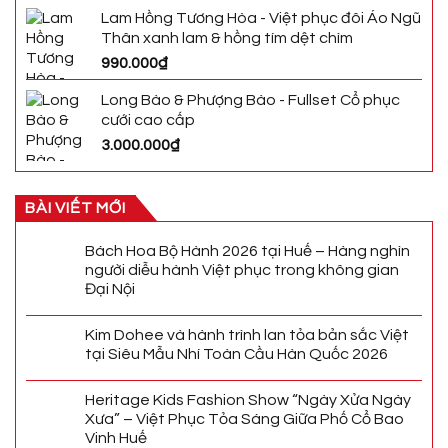
Lam Hồng Tương Hòa - Việt phục đôi Áo Ngũ
Thân xanh lam & hồng tím dệt chìm
990.000
₫
Long Bào & Phượng Bào - Fullset Cổ phục
cưới cao cấp
3.000.000
₫
BÀI VIẾT MỚI
Bách Hoa Bộ Hành 2026 tại Huế – Hàng nghìn
người diễu hành Việt phục trong không gian
Đại Nội
Kim Dohee và hành trình lan tỏa bản sắc Việt
tại Siêu Mẫu Nhí Toàn Cầu Hàn Quốc 2026
Heritage Kids Fashion Show “Ngày Xửa Ngày
Xưa” – Việt Phục Tỏa Sáng Giữa Phố Cổ Bao
Vinh Huế