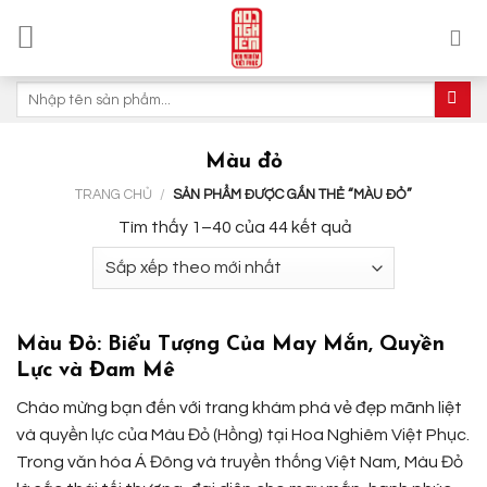
Skip
to
content
Tìm
kiếm:
Màu đỏ
TRANG CHỦ
/
SẢN PHẨM ĐƯỢC GẮN THẺ “MÀU ĐỎ”
Đã
Tìm thấy 1–40 của 44 kết quả
sắp
xếp
theo
mới
Màu Đỏ: Biểu Tượng Của May Mắn, Quyền
nhất
Lực và Đam Mê
Chào mừng bạn đến với trang khám phá vẻ đẹp mãnh liệt
và quyền lực của Màu Đỏ (Hồng) tại Hoa Nghiêm Việt Phục.
Trong văn hóa Á Đông và truyền thống Việt Nam, Màu Đỏ