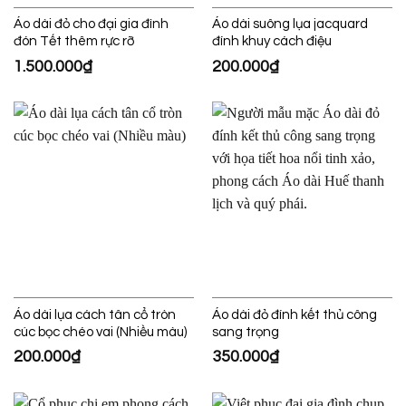
Áo dài đỏ cho đại gia đình
Áo dài suông lụa jacquard
đón Tết thêm rực rỡ
đính khuy cách điệu
1.500.000
₫
200.000
₫
Áo dài lụa cách tân cổ tròn
Áo dài đỏ đính kết thủ công
cúc bọc chéo vai (Nhiều màu)
sang trọng
200.000
₫
350.000
₫