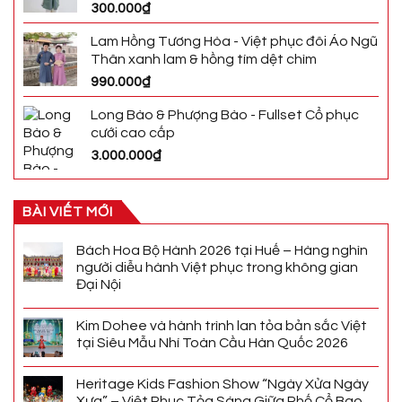
300.000
₫
Lam Hồng Tương Hòa - Việt phục đôi Áo Ngũ
Thân xanh lam & hồng tím dệt chìm
990.000
₫
Long Bào & Phượng Bào - Fullset Cổ phục
cưới cao cấp
3.000.000
₫
BÀI VIẾT MỚI
Bách Hoa Bộ Hành 2026 tại Huế – Hàng nghìn
người diễu hành Việt phục trong không gian
Đại Nội
Kim Dohee và hành trình lan tỏa bản sắc Việt
tại Siêu Mẫu Nhí Toàn Cầu Hàn Quốc 2026
Heritage Kids Fashion Show “Ngày Xửa Ngày
Xưa” – Việt Phục Tỏa Sáng Giữa Phố Cổ Bao