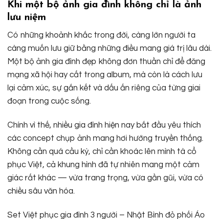
Khi một bộ ảnh gia đình không chỉ là ảnh
lưu niệm
Có những khoảnh khắc trong đời, càng lớn người ta
càng muốn lưu giữ bằng những điều mang giá trị lâu dài.
Một bộ ảnh gia đình đẹp không đơn thuần chỉ để đăng
mạng xã hội hay cất trong album, mà còn là cách lưu
lại cảm xúc, sự gắn kết và dấu ấn riêng của từng giai
đoạn trong cuộc sống.
Chính vì thế, nhiều gia đình hiện nay bắt đầu yêu thích
các concept chụp ảnh mang hơi hướng truyền thống.
Không cần quá cầu kỳ, chỉ cần khoác lên mình tà cổ
phục Việt, cả khung hình đã tự nhiên mang một cảm
giác rất khác — vừa trang trọng, vừa gần gũi, vừa có
chiều sâu văn hóa.
Set Việt phục gia đình 3 người – Nhật Bình đỏ phối Áo