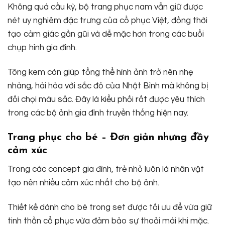
Không quá cầu kỳ, bộ trang phục nam vẫn giữ được
nét uy nghiêm đặc trưng của cổ phục Việt, đồng thời
tạo cảm giác gần gũi và dễ mặc hơn trong các buổi
chụp hình gia đình.
Tông kem còn giúp tổng thể hình ảnh trở nên nhẹ
nhàng, hài hòa với sắc đỏ của Nhật Bình mà không bị
đối chọi màu sắc. Đây là kiểu phối rất được yêu thích
trong các bộ ảnh gia đình truyền thống hiện nay.
Trang phục cho bé – Đơn giản nhưng đầy
cảm xúc
Trong các concept gia đình, trẻ nhỏ luôn là nhân vật
tạo nên nhiều cảm xúc nhất cho bộ ảnh.
Thiết kế dành cho bé trong set được tối ưu để vừa giữ
tinh thần cổ phục vừa đảm bảo sự thoải mái khi mặc.