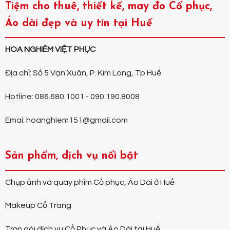
Tiệm cho thuê, thiết kế, may đo Cổ phục,
Áo dài đẹp và uy tín tại Huế
HOA NGHIÊM VIỆT PHỤC
Địa chỉ: Số 5 Vạn Xuân, P. Kim Long, Tp Huế
Hotline: 086.680.1001 - 090.190.8008
Emai: hoanghiem151@gmail.com
Sản phẩm, dịch vụ nổi bật
Chụp ảnh và quay phim Cổ phục, Áo Dài ở Huế
Makeup Cổ Trang
Trọn gói dịch vụ Cổ Phục và Áo Dài tại Huế