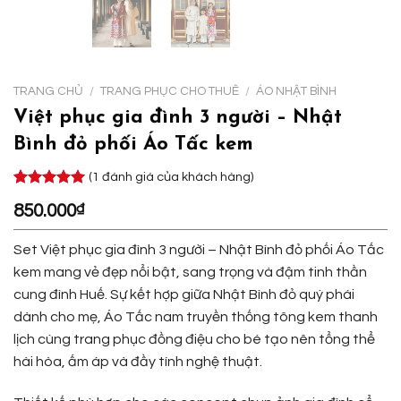
TRANG CHỦ
/
TRANG PHỤC CHO THUÊ
/
ÁO NHẬT BÌNH
Việt phục gia đình 3 người – Nhật
Bình đỏ phối Áo Tấc kem
(
1
đánh giá của khách hàng)
5.00
1
trên 5
850.000
₫
dựa trên
đánh giá
Set Việt phục gia đình 3 người – Nhật Bình đỏ phối Áo Tấc
kem mang vẻ đẹp nổi bật, sang trọng và đậm tinh thần
cung đình Huế. Sự kết hợp giữa Nhật Bình đỏ quý phái
dành cho mẹ, Áo Tấc nam truyền thống tông kem thanh
lịch cùng trang phục đồng điệu cho bé tạo nên tổng thể
hài hòa, ấm áp và đầy tính nghệ thuật.