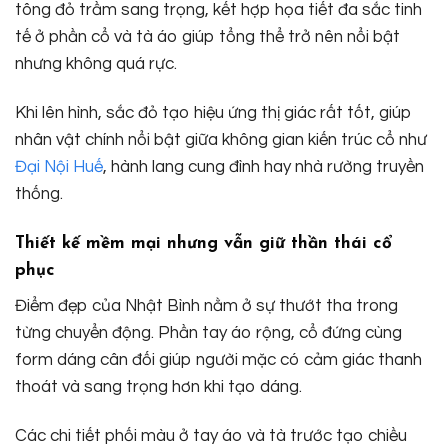
tông đỏ trầm sang trọng, kết hợp họa tiết đa sắc tinh
tế ở phần cổ và tà áo giúp tổng thể trở nên nổi bật
nhưng không quá rực.
Khi lên hình, sắc đỏ tạo hiệu ứng thị giác rất tốt, giúp
nhân vật chính nổi bật giữa không gian kiến trúc cổ như
Đại Nội Huế
, hành lang cung đình hay nhà rường truyền
thống.
Thiết kế mềm mại nhưng vẫn giữ thần thái cổ
phục
Điểm đẹp của Nhật Bình nằm ở sự thướt tha trong
từng chuyển động. Phần tay áo rộng, cổ đứng cùng
form dáng cân đối giúp người mặc có cảm giác thanh
thoát và sang trọng hơn khi tạo dáng.
Các chi tiết phối màu ở tay áo và tà trước tạo chiều