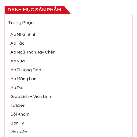
DANH MỤC SẢN PHẨM
Trang Phục
Áo Nhật Bình
Áo Tấc
Áo Ngũ Thân Tay Chẽn
Áo Vua
Áo Phượng Bào
Áo Mãng Lan
Áo Dài
Giao Lĩnh – Viên Lĩnh
Tứ Điên
Đối Khâm
Bán Tý
Phụ Kiện