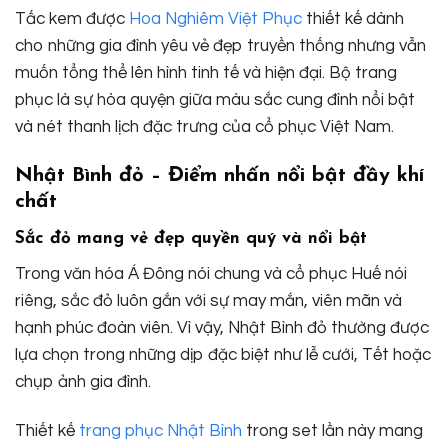
Tấc kem được
Hoa Nghiêm Việt Phục
thiết kế dành
cho những gia đình yêu vẻ đẹp truyền thống nhưng vẫn
muốn tổng thể lên hình tinh tế và hiện đại. Bộ trang
phục là sự hòa quyện giữa màu sắc cung đình nổi bật
và nét thanh lịch đặc trưng của cổ phục Việt Nam.
Nhật Bình đỏ – Điểm nhấn nổi bật đầy khí
chất
Sắc đỏ mang vẻ đẹp quyền quý và nổi bật
Trong văn hóa Á Đông nói chung và cổ phục Huế nói
riêng, sắc đỏ luôn gắn với sự may mắn, viên mãn và
hạnh phúc đoàn viên. Vì vậy, Nhật Bình đỏ thường được
lựa chọn trong những dịp đặc biệt như lễ cưới, Tết hoặc
chụp ảnh gia đình.
Thiết kế
trang phục Nhật Bình
trong set lần này mang