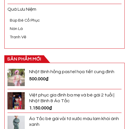
Quà Lưu Niệm
Búp Bê Cổ Phục
Nón Lá
Tranh Vẽ
SẢN PHẨM MỚI
Nhật Bình hồng pastel họa tiết cung đình
500.000
₫
Việt phục gia đình ba mẹ và bé gái 2 tuổi |
Nhật Bình & Áo Tấc
1.150.000
₫
Áo Tấc bé gái vải tơ xước màu lam khói ánh
xanh