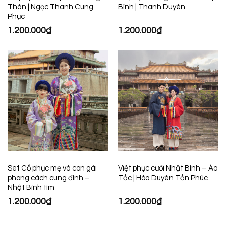
Thân | Ngọc Thanh Cung
Bình | Thanh Duyên
Phục
1.200.000
₫
1.200.000
₫
Set Cổ phục mẹ và con gái
Việt phục cưới Nhật Bình – Áo
phong cách cung đình –
Tấc | Hòa Duyên Tấn Phúc
Nhật Bình tím
1.200.000
₫
1.200.000
₫