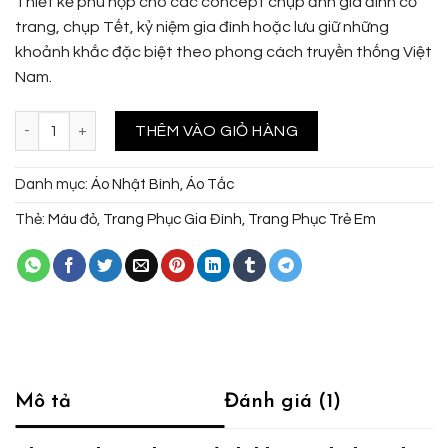
Thiết kế phù hợp cho các concept chụp ảnh gia đình cổ
trang, chụp Tết, kỷ niệm gia đình hoặc lưu giữ những
khoảnh khắc đặc biệt theo phong cách truyền thống Việt
Nam.
Việt phục gia đình 3 người - Nhật Bình đỏ phối Áo Tấc kem số lượng
THÊM VÀO GIỎ HÀNG
Danh mục:
Áo Nhật Bình
,
Áo Tấc
Thẻ:
Màu đỏ
,
Trang Phục Gia Đình
,
Trang Phục Trẻ Em
Mô tả
Đánh giá (1)