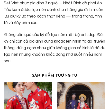
Set Việt phục gia đình 3 người – Nhật Bình đỏ phối Áo
Tấc kem được tạo nên dành cho những gia đình muốn
lưu giữ ký ức theo cách thật riêng — trang trọng, tinh
tế và đầy cảm xúc.
Không cần quá cầu kỳ để tạo nên một bộ ảnh đẹp. Đôi
khi chỉ cần cả gia đình cùng khoác lên mình tà áo truyền
thống, đứng cạnh nhau giữa không gian cổ kính là đã đủ
tạo nên những khoảnh khắc đáng nhớ suốt nhiều năm
sau.
SẢN PHẨM TƯƠNG TỰ