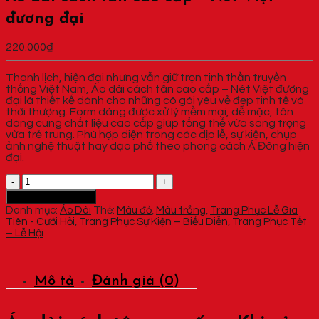
đương đại
220.000
₫
Thanh lịch, hiện đại nhưng vẫn giữ trọn tinh thần truyền
thống Việt Nam, Áo dài cách tân cao cấp – Nét Việt đương
đại là thiết kế dành cho những cô gái yêu vẻ đẹp tinh tế và
thời thượng. Form dáng được xử lý mềm mại, dễ mặc, tôn
dáng cùng chất liệu cao cấp giúp tổng thể vừa sang trọng
vừa trẻ trung. Phù hợp diện trong các dịp lễ, sự kiện, chụp
ảnh nghệ thuật hay dạo phố theo phong cách Á Đông hiện
đại.
Áo
dài
Thêm vào giỏ hàng
cách
Danh mục:
Áo Dài
Thẻ:
Màu đỏ
,
Màu trắng
,
Trang Phục Lễ Gia
tân
Tiên - Cưới Hỏi
,
Trang Phục Sự Kiện – Biểu Diễn
,
Trang Phục Tết
cao
– Lễ Hội
cấp
-
Nét
Việt
Mô tả
Đánh giá (0)
đương
đại
số
lượng