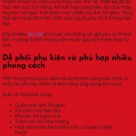
thanh thoát và cách xử lý màu sắc tinh tế, thiết kế đã đủ
tạo nên sức hút riêng. Khi kết hợp cùng kiểu tóc búi thấp,
khuyên tai ngọc trai hoặc một chiếc túi nhỏ tối giản, tổng
thể sẽ mang đậm khí chất của người phụ nữ Á Đông hiện
đại.
Đây là kiểu
áo dài
phù hợp với những cô gái yêu sự thanh
lịch, trưởng thành nhưng vẫn muốn giữ nét mềm mại nữ
tính.
Dễ phối phụ kiện và phù hợp nhiều
phong cách
Một trong những ưu điểm được khách hàng yêu thích ở
mẫu áo dài này chính là khả năng ứng dụng linh hoạt.
Bạn có thể phối cùng:
Guốc cao gót tối giản
Túi cầm tay hiện đại
Khuyên tai ngọc trai
Trâm cài tóc nhẹ nhàng
Hoa sen hoặc hoa baby cho concept nghệ
thuật