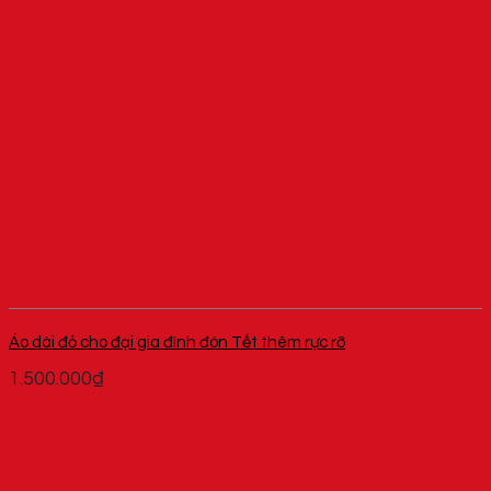
Áo dài đỏ cho đại gia đình đón Tết thêm rực rỡ
1.500.000
₫