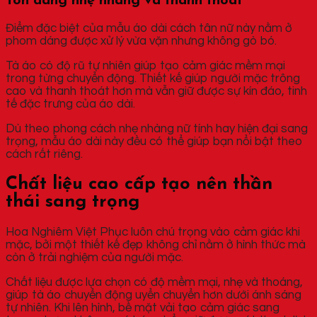
Tôn dáng nhẹ nhàng và thanh thoát
Điểm đặc biệt của mẫu áo dài cách tân nữ này nằm ở
phom dáng được xử lý vừa vặn nhưng không gò bó.
Tà áo có độ rũ tự nhiên giúp tạo cảm giác mềm mại
trong từng chuyển động. Thiết kế giúp người mặc trông
cao và thanh thoát hơn mà vẫn giữ được sự kín đáo, tinh
tế đặc trưng của áo dài.
Dù theo phong cách nhẹ nhàng nữ tính hay hiện đại sang
trọng, mẫu áo dài này đều có thể giúp bạn nổi bật theo
cách rất riêng.
Chất liệu cao cấp tạo nên thần
thái sang trọng
Hoa Nghiêm Việt Phục luôn chú trọng vào cảm giác khi
mặc, bởi một thiết kế đẹp không chỉ nằm ở hình thức mà
còn ở trải nghiệm của người mặc.
Chất liệu được lựa chọn có độ mềm mại, nhẹ và thoáng,
giúp tà áo chuyển động uyển chuyển hơn dưới ánh sáng
tự nhiên. Khi lên hình, bề mặt vải tạo cảm giác sang