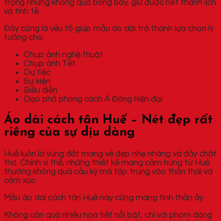
trọng nhưng không quá bóng bẩy, giữ được nét thanh lịch
và tinh tế.
Đây cũng là yếu tố giúp mẫu áo dài trở thành lựa chọn lý
tưởng cho:
Chụp ảnh nghệ thuật
Chụp ảnh Tết
Dự tiệc
Sự kiện
Biểu diễn
Dạo phố phong cách Á Đông hiện đại
Áo dài cách tân Huế – Nét đẹp rất
riêng của sự dịu dàng
Huế luôn là vùng đất mang vẻ đẹp nhẹ nhàng và đầy chất
thơ. Chính vì thế, những thiết kế mang cảm hứng từ Huế
thường không quá cầu kỳ mà tập trung vào thần thái và
cảm xúc.
Mẫu áo dài cách tân Huế này cũng mang tinh thần ấy.
Không cần quá nhiều họa tiết nổi bật, chỉ với phom dáng