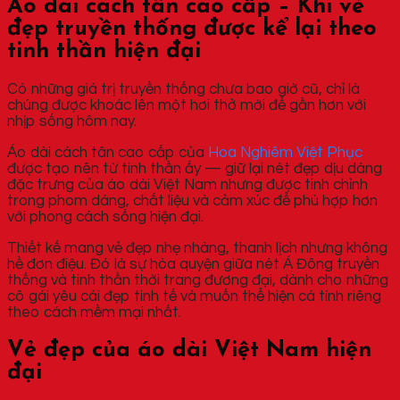
Áo dài cách tân cao cấp – Khi vẻ
đẹp truyền thống được kể lại theo
tinh thần hiện đại
Có những giá trị truyền thống chưa bao giờ cũ, chỉ là
chúng được khoác lên một hơi thở mới để gần hơn với
nhịp sống hôm nay.
Áo dài cách tân cao cấp của
Hoa Nghiêm Việt Phục
được tạo nên từ tinh thần ấy — giữ lại nét đẹp dịu dàng
đặc trưng của áo dài Việt Nam nhưng được tinh chỉnh
trong phom dáng, chất liệu và cảm xúc để phù hợp hơn
với phong cách sống hiện đại.
Thiết kế mang vẻ đẹp nhẹ nhàng, thanh lịch nhưng không
hề đơn điệu. Đó là sự hòa quyện giữa nét Á Đông truyền
thống và tinh thần thời trang đương đại, dành cho những
cô gái yêu cái đẹp tinh tế và muốn thể hiện cá tính riêng
theo cách mềm mại nhất.
Vẻ đẹp của áo dài Việt Nam hiện
đại