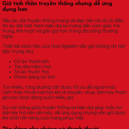
Giữ tinh thần truyền thống nhưng dễ ứng
dụng hơn
Nếu áo dài truyền thống mang vẻ đẹp nền nã và cổ điển,
thì áo dài Việt Nam hiện đại lại mang đến cảm giác trẻ
trung, linh hoạt và gần gũi hơn trong đời sống thường
ngày.
Thiết kế cách tân của Hoa Nghiêm vẫn giữ những chi tiết
đặc trưng như:
Cổ áo thanh lịch
Tay dài mềm mại
Tà áo thướt tha
Phom dáng nữ tính
Tuy nhiên, từng đường cắt được tối ưu để người mặc
cảm thấy thoải mái hơn khi di chuyển, chụp ảnh hay tham
gia các hoạt động suốt nhiều giờ.
Sự cân bằng giữa truyền thống và hiện đại giúp mẫu áo
dài này trở nên dễ mặc, dễ ứng dụng nhưng vẫn giữ được
khí chất rất riêng của trang phục Việt.