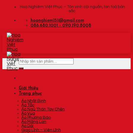
Skip
Hoa Nghiêm Việt Phục – Tôn vinh cội nguồn, lan toả bản
sắc.
to
content
hoanghiem151@gmail.com
086.680.1001 - 090.190.8008
Tìm
kiếm:
Giới thiệu
Trang phục
Áo Nhật Bình
Áo Tấc
Áo Ngũ Thân Tay Chẽn
Áo Vua
Áo Phượng Bào
Áo Mãng Lan
Áo Dài
Giao Lĩnh – Viên Lĩnh