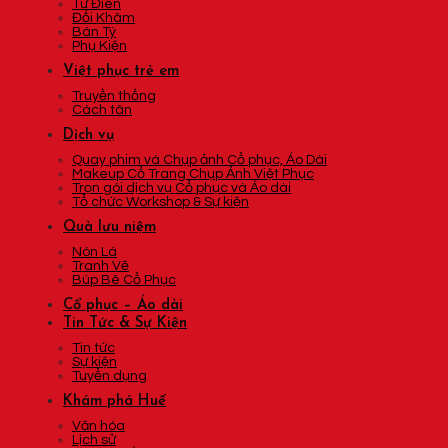
Tứ Điên
Đối Khâm
Bán Tý
Phụ Kiện
Việt phục trẻ em
Truyền thống
Cách tân
Dịch vụ
Quay phim và Chụp ảnh Cổ phục, Áo Dài
Makeup Cổ Trang Chụp Ảnh Việt Phục
Trọn gói dịch vụ Cổ phục và Áo dài
Tổ chức Workshop & Sự kiện
Quà lưu niệm
Nón Lá
Tranh Vẽ
Búp Bê Cổ Phục
Cổ phục – Áo dài
Tin Tức & Sự Kiện
Tin tức
Sự kiện
Tuyển dụng
Khám phá Huế
Văn hóa
Lịch sử