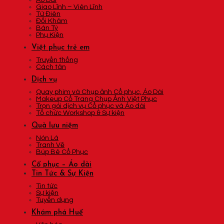
Áo Dài
Giao Lĩnh – Viên Lĩnh
Tứ Điên
Đối Khâm
Bán Tý
Phụ Kiện
Việt phục trẻ em
Truyền thống
Cách tân
Dịch vụ
Quay phim và Chụp ảnh Cổ phục, Áo Dài
Makeup Cổ Trang Chụp Ảnh Việt Phục
Trọn gói dịch vụ Cổ phục và Áo dài
Tổ chức Workshop & Sự kiện
Quà lưu niệm
Nón Lá
Tranh Vẽ
Búp Bê Cổ Phục
Cổ phục – Áo dài
Tin Tức & Sự Kiện
Tin tức
Sự kiện
Tuyển dụng
Khám phá Huế