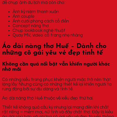
để chụp ảnh du lịch mà còn cho:
Ảnh kỷ niệm thanh xuân
Ảnh couple
Ảnh cưới phong cách cổ điển
Concept nàng thơ
Chụp lookbook nghệ thuật
Quay MV, video cổ trang nhẹ nhàng
Áo dài nàng thơ Huế – Dành cho
những cô gái yêu vẻ đẹp tinh tế
Không cần quá nổi bật vẫn khiến người khác
nhớ mãi
Có những kiểu trang phục khiến người mặc trở nên thật
lộng lẫy. Nhưng cũng có những thiết kế lại khiến người ta
rung động bởi sự dịu dàng và tinh tế.
Áo dài nàng thơ Huế thuộc về kiểu đẹp thứ hai.
Thiết kế không quá cầu kỳ nhưng lại mang đến khí chất
rất riêng – mềm mại, nữ tính và đầy chất thơ. Đây là kiểu
áo dài phù hợp với những cô gái yêu vẻ đẹp truyền thống