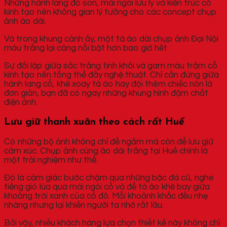
Những hành lang đỏ son, mái ngói lưu ly và kiến trúc cổ
kính tạo nên không gian lý tưởng cho các concept chụp
ảnh áo dài.
Và trong khung cảnh ấy, một tà áo dài chụp ảnh Đại Nội
màu trắng lại càng nổi bật hơn bao giờ hết.
Sự đối lập giữa sắc trắng tinh khôi và gam màu trầm cổ
kính tạo nên tổng thể đầy nghệ thuật. Chỉ cần đứng giữa
hành lang cổ, khẽ xoay tà áo hay đội thêm chiếc nón lá
đơn giản, bạn đã có ngay những khung hình đậm chất
điện ảnh.
Lưu giữ thanh xuân theo cách rất Huế
Có những bộ ảnh không chỉ để ngắm mà còn để lưu giữ
cảm xúc. Chụp ảnh cùng áo dài trắng tại Huế chính là
một trải nghiệm như thế.
Đó là cảm giác bước chậm qua những bậc đá cũ, nghe
tiếng gió lùa qua mái ngói cổ và để tà áo khẽ bay giữa
khoảng trời xanh của cố đô. Mỗi khoảnh khắc đều nhẹ
nhàng nhưng lại khiến người ta nhớ rất lâu.
Bởi vậy, nhiều khách hàng lựa chọn thiết kế này không chỉ