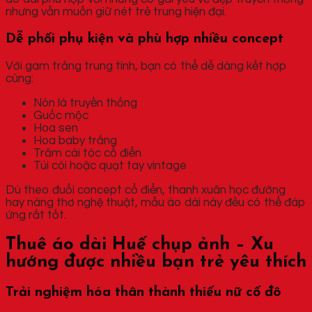
nhưng vẫn muốn giữ nét trẻ trung hiện đại.
Dễ phối phụ kiện và phù hợp nhiều concept
Với gam trắng trung tính, bạn có thể dễ dàng kết hợp
cùng:
Nón lá truyền thống
Guốc mộc
Hoa sen
Hoa baby trắng
Trâm cài tóc cổ điển
Túi cói hoặc quạt tay vintage
Dù theo đuổi concept cổ điển, thanh xuân học đường
hay nàng thơ nghệ thuật, mẫu áo dài này đều có thể đáp
ứng rất tốt.
Thuê áo dài Huế chụp ảnh – Xu
hướng được nhiều bạn trẻ yêu thích
Trải nghiệm hóa thân thành thiếu nữ cố đô