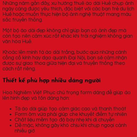
Những năm gần đây, xu hướng thuê áo dài Huế chụp ảnh
ngày càng được yêu thích, đặc biệt với các bạn trẻ du lịch
Huế hoặc muốn thực hiện bộ ảnh nghệ thuật mang màu
sắc truyền thống.
Một bộ áo dài đẹp không chỉ giúp bạn có ảnh đẹp mà
còn tạo nên cảm xúc rất khác khi trải nghiệm không gian
văn hóa Huế.
Khoác lên mình tà áo dài trắng, bước qua những cánh
cổng cổ kính hay dạo quanh Đại Nội, bạn sẽ cảm nhận
được sự giao thoa giữa hiện đại và truyền thống theo
cách rất riêng.
Thiết kế phù hợp nhiều dáng người
Hoa Nghiêm Việt Phục chú trọng form dáng để giúp áo
lên hình đẹp và tôn dáng hơn:
Tà áo dài giúp tạo cảm giác cao và thanh thoát
Form ôm vừa phải giúp che khuyết điểm tự nhiên
Chất liệu mềm tạo độ bay nhẹ khi di chuyển
Dễ mặc, không gây khó chịu khi chụp ngoại cảnh
nhiều giờ