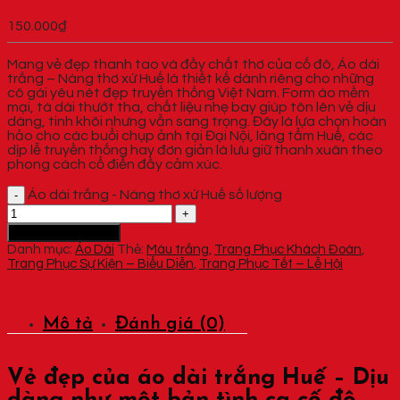
150.000
₫
Mang vẻ đẹp thanh tao và đầy chất thơ của cố đô, Áo dài
trắng – Nàng thơ xứ Huế là thiết kế dành riêng cho những
cô gái yêu nét đẹp truyền thống Việt Nam. Form áo mềm
mại, tà dài thướt tha, chất liệu nhẹ bay giúp tôn lên vẻ dịu
dàng, tinh khôi nhưng vẫn sang trọng. Đây là lựa chọn hoàn
hảo cho các buổi chụp ảnh tại Đại Nội, lăng tẩm Huế, các
dịp lễ truyền thống hay đơn giản là lưu giữ thanh xuân theo
phong cách cổ điển đầy cảm xúc.
Áo dài trắng - Nàng thơ xứ Huế số lượng
Thêm vào giỏ hàng
Danh mục:
Áo Dài
Thẻ:
Màu trắng
,
Trang Phục Khách Đoàn
,
Trang Phục Sự Kiện – Biểu Diễn
,
Trang Phục Tết – Lễ Hội
Mô tả
Đánh giá (0)
Vẻ đẹp của áo dài trắng Huế – Dịu