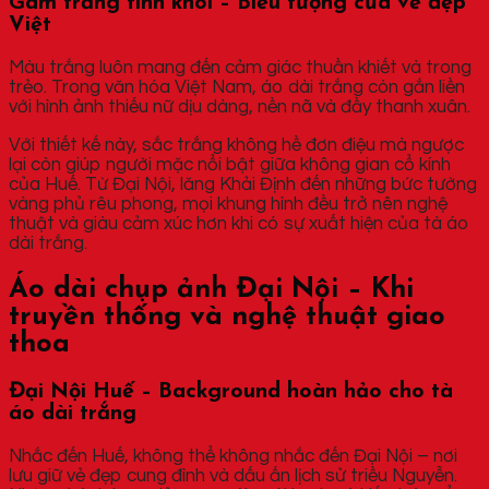
Gam trắng tinh khôi – Biểu tượng của vẻ đẹp
Việt
Màu trắng luôn mang đến cảm giác thuần khiết và trong
trẻo. Trong văn hóa Việt Nam, áo dài trắng còn gắn liền
với hình ảnh thiếu nữ dịu dàng, nền nã và đầy thanh xuân.
Với thiết kế này, sắc trắng không hề đơn điệu mà ngược
lại còn giúp người mặc nổi bật giữa không gian cổ kính
của Huế. Từ Đại Nội, lăng Khải Định đến những bức tường
vàng phủ rêu phong, mọi khung hình đều trở nên nghệ
thuật và giàu cảm xúc hơn khi có sự xuất hiện của tà áo
dài trắng.
Áo dài chụp ảnh Đại Nội – Khi
truyền thống và nghệ thuật giao
thoa
Đại Nội Huế – Background hoàn hảo cho tà
áo dài trắng
Nhắc đến Huế, không thể không nhắc đến Đại Nội – nơi
lưu giữ vẻ đẹp cung đình và dấu ấn lịch sử triều Nguyễn.