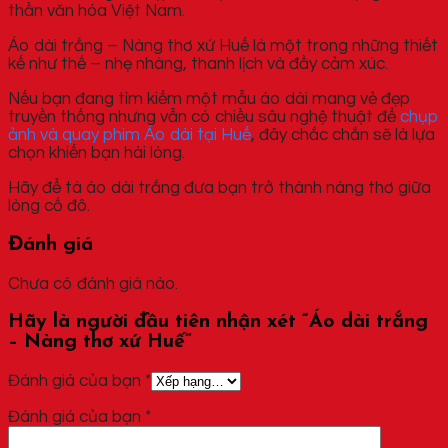
thần văn hóa Việt Nam.
Áo dài trắng – Nàng thơ xứ Huế là một trong những thiết
kế như thế – nhẹ nhàng, thanh lịch và đầy cảm xúc.
Nếu bạn đang tìm kiếm một mẫu áo dài mang vẻ đẹp
truyền thống nhưng vẫn có chiều sâu nghệ thuật để
chụp
ảnh và quay phim Áo dài tại Huế
, đây chắc chắn sẽ là lựa
chọn khiến bạn hài lòng.
Hãy để tà áo dài trắng đưa bạn trở thành nàng thơ giữa
lòng cố đô.
Đánh giá
Chưa có đánh giá nào.
Hãy là người đầu tiên nhận xét “Áo dài trắng
– Nàng thơ xứ Huế”
Đánh giá của bạn
*
Đánh giá của bạn
*