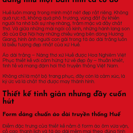
dàng như một bản tình ca cố đô
Huế luôn mang trong mình một nét đẹp rất riêng. Không
quá rực rỡ, không quá phô trương, vùng đất ấy khiến
người ta nhớ bởi sự nhẹ nhàng, trầm mặc và đầy chất
thơ. Và giữa những mái ngói cổ kính, những hành lang son
đỏ của Đại Nội hay những chiều vàng bên dòng Hương
Giang, hình ảnh người con gái trong tà áo dài trắng luôn
là biểu tượng đẹp nhất của xứ Huế.
Áo dài trắng – Nàng thơ xứ Huế được Hoa Nghiêm Việt
Phục thiết kế với cảm hứng từ vẻ đẹp ấy – thuần khiết,
tinh tế và mang đậm hơi thở truyền thống Việt Nam.
Không chỉ là một bộ trang phục, đây còn là cảm xúc, là
ký ức và là chất thơ được may thành hình.
Thiết kế tinh giản nhưng đầy cuốn
hút
Form dáng chuẩn áo dài truyền thống Huế
Điểm đặc trưng của thiết kế nằm ở form áo ôm vừa vặn,
cổ cao thanh lịch và tà áo dài mềm mại theo đúng tinh