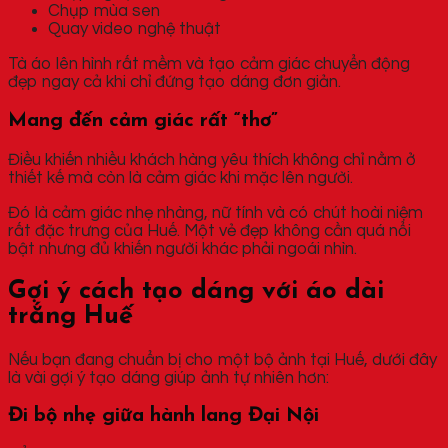
Chụp mùa sen
Quay video nghệ thuật
Tà áo lên hình rất mềm và tạo cảm giác chuyển động
đẹp ngay cả khi chỉ đứng tạo dáng đơn giản.
Mang đến cảm giác rất “thơ”
Điều khiến nhiều khách hàng yêu thích không chỉ nằm ở
thiết kế mà còn là cảm giác khi mặc lên người.
Đó là cảm giác nhẹ nhàng, nữ tính và có chút hoài niệm
rất đặc trưng của Huế. Một vẻ đẹp không cần quá nổi
bật nhưng đủ khiến người khác phải ngoái nhìn.
Gợi ý cách tạo dáng với áo dài
trắng Huế
Nếu bạn đang chuẩn bị cho một bộ ảnh tại Huế, dưới đây
là vài gợi ý tạo dáng giúp ảnh tự nhiên hơn:
Đi bộ nhẹ giữa hành lang Đại Nội