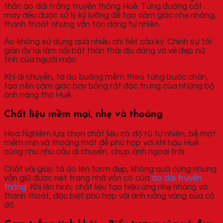
thần áo dài trắng truyền thống Huế. Từng đường cắt
may đều được xử lý kỹ lưỡng để tạo cảm giác nhẹ nhàng,
thanh thoát nhưng vẫn tôn dáng tự nhiên.
Áo không sử dụng quá nhiều chi tiết cầu kỳ. Chính sự tối
giản ấy lại làm nổi bật thần thái dịu dàng và vẻ đẹp nữ
tính của người mặc.
Khi di chuyển, tà áo buông mềm theo từng bước chân,
tạo nên cảm giác bay bổng rất đặc trưng của những bộ
ảnh nàng thơ Huế.
Chất liệu mềm mại, nhẹ và thoáng
Hoa Nghiêm lựa chọn chất liệu có độ rũ tự nhiên, bề mặt
mềm mịn và thoáng mát để phù hợp với khí hậu Huế
cũng như nhu cầu di chuyển, chụp ảnh ngoài trời.
Chất vải giúp tà áo lên form đẹp, không quá cứng nhưng
vẫn giữ được nét trang nhã vốn có của
áo dài truyền
thống
. Khi lên hình, chất liệu tạo hiệu ứng nhẹ nhàng và
thanh thoát, đặc biệt phù hợp với ánh nắng vàng của cố
đô.