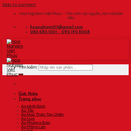
Skip to content
Hoa Nghiêm Việt Phục – Tôn vinh cội nguồn, lan toả bản
sắc.
hoanghiem151@gmail.com
086.680.1001 - 090.190.8008
Tìm kiếm:
Giới thiệu
Trang phục
Áo Nhật Bình
Áo Tấc
Áo Ngũ Thân Tay Chẽn
Áo Vua
Áo Phượng Bào
Áo Mãng Lan