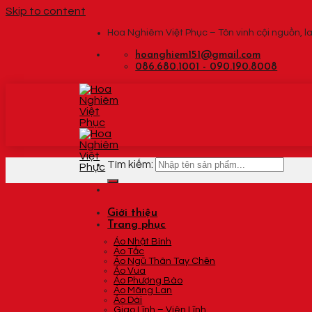
Skip to content
Hoa Nghiêm Việt Phục – Tôn vinh cội nguồn, la
hoanghiem151@gmail.com
086.680.1001 - 090.190.8008
Tìm kiếm:
Giới thiệu
Trang phục
Áo Nhật Bình
Áo Tấc
Áo Ngũ Thân Tay Chẽn
Áo Vua
Áo Phượng Bào
Áo Mãng Lan
Áo Dài
Giao Lĩnh – Viên Lĩnh