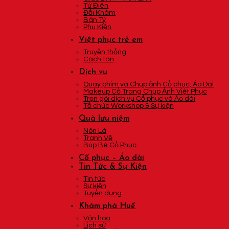
Tứ Điên
Đối Khâm
Bán Tý
Phụ Kiện
Việt phục trẻ em
Truyền thống
Cách tân
Dịch vụ
Quay phim và Chụp ảnh Cổ phục, Áo Dài
Makeup Cổ Trang Chụp Ảnh Việt Phục
Trọn gói dịch vụ Cổ phục và Áo dài
Tổ chức Workshop & Sự kiện
Quà lưu niệm
Nón Lá
Tranh Vẽ
Búp Bê Cổ Phục
Cổ phục – Áo dài
Tin Tức & Sự Kiện
Tin tức
Sự kiện
Tuyển dụng
Khám phá Huế
Văn hóa
Lịch sử