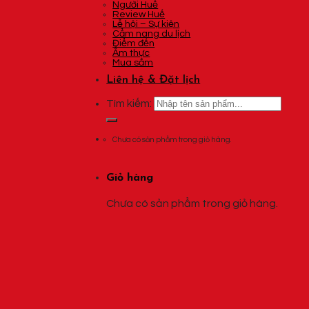
Người Huế
Review Huế
Lễ hội – Sự kiện
Cẩm nang du lịch
Điểm đến
Ẩm thực
Mua sắm
Liên hệ & Đặt lịch
Tìm kiếm:
Chưa có sản phẩm trong giỏ hàng.
Giỏ hàng
Chưa có sản phẩm trong giỏ hàng.