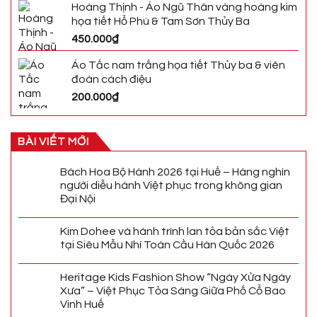
Hoàng Thịnh - Áo Ngũ Thân vàng hoàng kim
họa tiết Hổ Phù & Tam Sơn Thủy Ba
450.000
₫
Áo Tấc nam trắng họa tiết Thủy ba & viên
đoàn cách điệu
200.000
₫
BÀI VIẾT MỚI
Bách Hoa Bộ Hành 2026 tại Huế – Hàng nghìn
người diễu hành Việt phục trong không gian
Đại Nội
Kim Dohee và hành trình lan tỏa bản sắc Việt
tại Siêu Mẫu Nhí Toàn Cầu Hàn Quốc 2026
Heritage Kids Fashion Show “Ngày Xửa Ngày
Xưa” – Việt Phục Tỏa Sáng Giữa Phố Cổ Bao
Vinh Huế