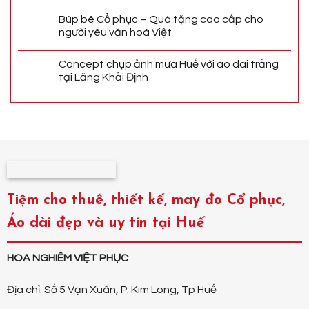
Búp bê Cổ phục – Quà tặng cao cấp cho
người yêu văn hoá Việt
Concept chụp ảnh mưa Huế với áo dài trắng
tại Lăng Khải Định
Tiệm cho thuê, thiết kế, may đo Cổ phục,
Áo dài đẹp và uy tín tại Huế
HOA NGHIÊM VIỆT PHỤC
Địa chỉ: Số 5 Vạn Xuân, P. Kim Long, Tp Huế