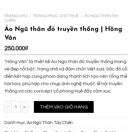
TRANG CHỦ
/
TRANG PHỤC CHO THUÊ
/
ÁO NGŨ THÂN TAY
CHẼN
Áo Ngũ thân đỏ truyền thống | Hồng
Vân
250.000
₫
“Hồng Vân” là thiết kế Áo Ngũ thân đỏ truyền thống mang
vẻ đẹp nổi bật, trang nhã và đậm chất Việt xưa. Sắc đỏ cổ
điển kết hợp cùng phom dáng thanh lịch tạo nên tổng thể
hài hòa, phù hợp cho chụp ảnh nghệ thuật, lễ hội truyền
thống và các concept cổ phong Huế đầy cảm xúc.
Áo Ngũ thân đỏ truyền thống | Hồng Vân số lượng
THÊM VÀO GIỎ HÀNG
Danh mục:
Áo Ngũ Thân Tay Chẽn