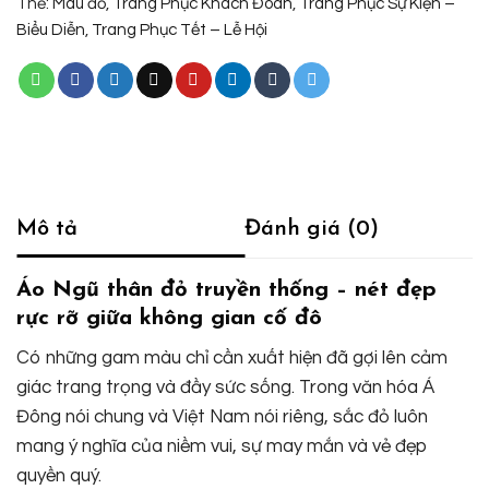
Thẻ:
Màu đỏ
,
Trang Phục Khách Đoàn
,
Trang Phục Sự Kiện –
Biểu Diễn
,
Trang Phục Tết – Lễ Hội
Mô tả
Đánh giá (0)
Áo Ngũ thân đỏ truyền thống – nét đẹp
rực rỡ giữa không gian cố đô
Có những gam màu chỉ cần xuất hiện đã gợi lên cảm
giác trang trọng và đầy sức sống. Trong văn hóa Á
Đông nói chung và Việt Nam nói riêng, sắc đỏ luôn
mang ý nghĩa của niềm vui, sự may mắn và vẻ đẹp
quyền quý.