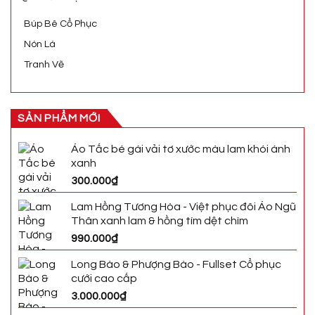
Búp Bê Cổ Phục
Nón Lá
Tranh Vẽ
SẢN PHẨM MỚI
Áo Tấc bé gái vải tơ xước màu lam khói ánh
xanh
300.000
₫
Lam Hồng Tương Hòa - Việt phục đôi Áo Ngũ
Thân xanh lam & hồng tím dệt chìm
990.000
₫
Long Bào & Phượng Bào - Fullset Cổ phục
cưới cao cấp
3.000.000
₫