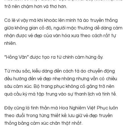
trở nên chậm hơn và thơ hơn.
Có lẽ vì vậy mà khi khoác lên mình tà áo truyền thống
giữa không gian cố đô, người mặc thường dễ dàng cảm
nhận được vẻ đẹp của văn hóa xưa theo cách rất tự
nhiên.
“Hồng Vân” được tạo ra từ chính cảm hứng ấy.
Từ màu sắc, kiểu dáng đến cách tà áo chuyển động
đều hướng đến vẻ đẹp nhẹ nhàng nhưng vẫn có chiều
sâu cảm xúc. Bộ trang phục không cố gắng trở nên
quá cầu kỳ mà tập trung vào sự thanh lịch và tinh tế.
Đây cũng là tinh thần mà Hoa Nghiêm Việt Phục luôn
theo đuổi trong từng thiết kế: lưu giữ vẻ đẹp truyền
thống bằng cảm xúc chân thật nhất.