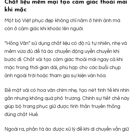
Chất liệu mềm mại tạo cảm giác thoải mái
khi mặc
Một bộ Việt phục đẹp không chỉ nằm ở hình ảnh mà
còn ở cảm giác khi khoác lên người.
“Hồng Vân” sử dụng chất liệu có độ rũ tự nhiên, nhẹ và
mềm vừa đủ để tà áo chuyển động uyển chuyển khi
bước đi. Chất vải tạo cảm giác thoải mái ngay cả khi
mặc trong thời gian dài, phù hợp cho các buổi chụp
ảnh ngoài trời hoặc tham gia sự kiện văn hóa.
Bề mặt vải có hoa văn chìm nhẹ, tạo nét tinh tế khi nhìn
gần nhưng không quá phô trương. Chính sự tiết chế này
giúp bộ trang phục giữ được tinh thần truyền thống
đúng chất Huế.
Ngoài ra, phần tà áo được xử lý để khi di chuyển vẫn giữ