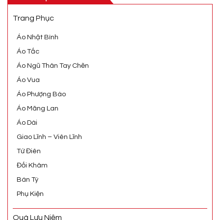
Trang Phục
Áo Nhật Bình
Áo Tấc
Áo Ngũ Thân Tay Chẽn
Áo Vua
Áo Phượng Bào
Áo Mãng Lan
Áo Dài
Giao Lĩnh – Viên Lĩnh
Tứ Điên
Đối Khâm
Bán Tý
Phụ Kiện
Quà Lưu Niệm