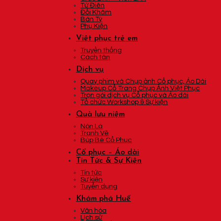
Tứ Điên
Đối Khâm
Bán Tý
Phụ Kiện
Việt phục trẻ em
Truyền thống
Cách tân
Dịch vụ
Quay phim và Chụp ảnh Cổ phục, Áo Dài
Makeup Cổ Trang Chụp Ảnh Việt Phục
Trọn gói dịch vụ Cổ phục và Áo dài
Tổ chức Workshop & Sự kiện
Quà lưu niệm
Nón Lá
Tranh Vẽ
Búp Bê Cổ Phục
Cổ phục – Áo dài
Tin Tức & Sự Kiện
Tin tức
Sự kiện
Tuyển dụng
Khám phá Huế
Văn hóa
Lịch sử