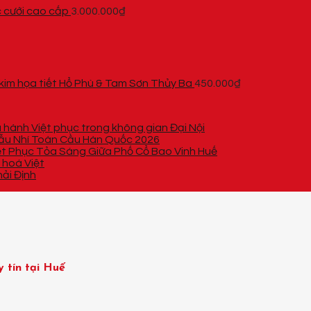
 cưới cao cấp
3.000.000
₫
im họa tiết Hổ Phù & Tam Sơn Thủy Ba
450.000
₫
 hành Việt phục trong không gian Đại Nội
 Mẫu Nhí Toàn Cầu Hàn Quốc 2026
ệt Phục Tỏa Sáng Giữa Phố Cổ Bao Vinh Huế
 hoá Việt
ải Định
y tín tại Huế