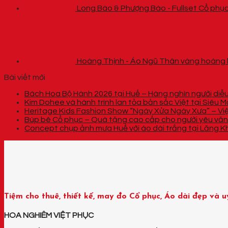
Long Bào & Phượng Bào - Fullset Cổ phục
Hoàng Thịnh - Áo Ngũ Thân vàng hoàng k
Bài viết mới
Bách Hoa Bộ Hành 2026 tại Huế – Hàng nghìn người diễu
Kim Dohee và hành trình lan tỏa bản sắc Việt tại Siêu
Heritage Kids Fashion Show “Ngày Xửa Ngày Xưa” – Vi
Búp bê Cổ phục – Quà tặng cao cấp cho người yêu văn
Concept chụp ảnh mưa Huế với áo dài trắng tại Lăng Kh
Tiệm cho thuê, thiết kế, may đo Cổ phục, Áo dài đẹp và u
HOA NGHIÊM VIỆT PHỤC