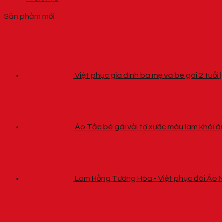
Sản phẩm mới
Việt phục gia đình ba mẹ và bé gái 2 tuổi
Áo Tấc bé gái vải tơ xước màu lam khói 
Lam Hồng Tương Hòa - Việt phục đôi Áo 