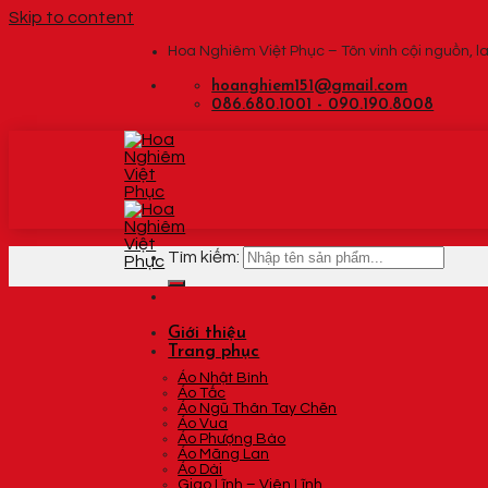
Skip to content
Hoa Nghiêm Việt Phục – Tôn vinh cội nguồn, la
hoanghiem151@gmail.com
086.680.1001 - 090.190.8008
Tìm kiếm:
Giới thiệu
Trang phục
Áo Nhật Bình
Áo Tấc
Áo Ngũ Thân Tay Chẽn
Áo Vua
Áo Phượng Bào
Áo Mãng Lan
Áo Dài
Giao Lĩnh – Viên Lĩnh