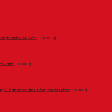
 | Nhật Bình & Áo Tấc
1.150.000
₫
ánh xanh
300.000
₫
Ngũ Thân xanh lam & hồng tím dệt chìm
990.000
₫