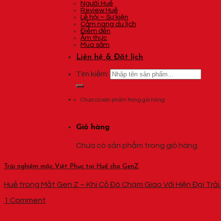
Người Huế
Review Huế
Lễ hội – Sự kiện
Cẩm nang du lịch
Điểm đến
Ẩm thực
Mua sắm
Liên hệ & Đặt lịch
Tìm kiếm:
Chưa có sản phẩm trong giỏ hàng.
Giỏ hàng
Chưa có sản phẩm trong giỏ hàng.
Trải nghiệm mặc Việt Phục tại Huế cho GenZ
Huế trong Mắt Gen Z – Khi Cố Đô Chạm Giao Với Hiện Đại Trải..
1 Comment