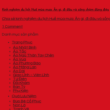
Kinh nghiệm du lịch Huế mùa mưa: Ăn gì, đi đâu và sống chậm đúng điệu
Chia sẻ kinh nghiệm du lịch Huế mùa mưa: Ăn gì, đi đâu và sống
1 Comment
Danh mục sản phẩm
Trang Phục
Áo Nhật Bình
Áo Tấc
Áo Ngũ Thân Tay Chẽn
Áo Vua
Áo Phượng Bào
Áo Mãng Lan
Áo Dài
Giao Lĩnh – Viên Lĩnh
Tứ Điên
Đối Khâm
Bán Tý
Phụ Kiện
Quà Lưu Niệm
Búp Bê Cổ Phục
Nón Lá
Tranh Vẽ