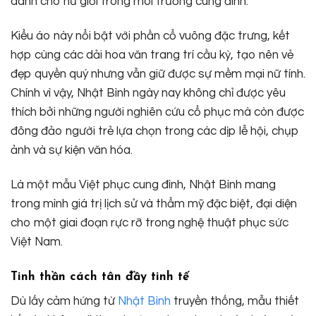
dành cho nữ giới trong môi trường cung đình.
Kiểu áo này nổi bật với phần cổ vuông đặc trưng, kết
hợp cùng các dải hoa văn trang trí cầu kỳ, tạo nên vẻ
đẹp quyền quý nhưng vẫn giữ được sự mềm mại nữ tính.
Chính vì vậy, Nhật Bình ngày nay không chỉ được yêu
thích bởi những người nghiên cứu cổ phục mà còn được
đông đảo người trẻ lựa chọn trong các dịp lễ hội, chụp
ảnh và sự kiện văn hóa.
Là một mẫu Việt phục cung đình, Nhật Bình mang
trong mình giá trị lịch sử và thẩm mỹ đặc biệt, đại diện
cho một giai đoạn rực rỡ trong nghệ thuật phục sức
Việt Nam.
Tinh thần cách tân đầy tinh tế
Dù lấy cảm hứng từ
Nhật Bình
truyền thống, mẫu thiết