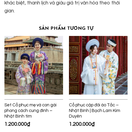
khác biệt, thanh lịch và giàu giá trị văn hóa theo thời
gian.
SẢN PHẨM TƯƠNG TỰ
Set Cổ phục mẹ và con gái
Cổ phục cặp đôi áo Tấc –
phong cách cung đình –
Nhật Bình | Bạch Lam Kim
Nhật Bình tím
Duyên
1.200.000
₫
1.200.000
₫