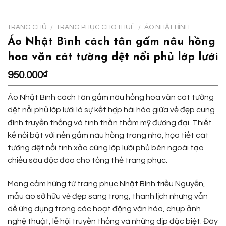
TRANG CHỦ
/
TRANG PHỤC CHO THUÊ
/
ÁO NHẬT BÌNH
Áo Nhật Bình cách tân gấm nâu hồng
hoa văn cát tường dệt nổi phủ lớp lưới
950.000
₫
Áo Nhật Bình cách tân gấm nâu hồng hoa văn cát tường
dệt nổi phủ lớp lưới là sự kết hợp hài hòa giữa vẻ đẹp cung
đình truyền thống và tinh thần thẩm mỹ đương đại. Thiết
kế nổi bật với nền gấm nâu hồng trang nhã, họa tiết cát
tường dệt nổi tinh xảo cùng lớp lưới phủ bên ngoài tạo
chiều sâu độc đáo cho tổng thể trang phục.
Mang cảm hứng từ trang phục Nhật Bình triều Nguyễn,
mẫu áo sở hữu vẻ đẹp sang trọng, thanh lịch nhưng vẫn
dễ ứng dụng trong các hoạt động văn hóa, chụp ảnh
nghệ thuật, lễ hội truyền thống và những dịp đặc biệt. Đây