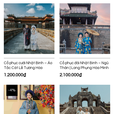
Cổ phục cưới Nhật Bình – Áo
Cổ phục đôi Nhật Bình – Ngũ
Tấc Cát Lễ Tương Hòa
Thân | Long Phụng Hòa Minh
1.200.000
₫
2.100.000
₫
-4%