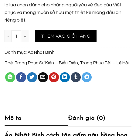
là lựa chọn dành cho những người yêu vẻ đẹp của Việt
phục và mong muốn sở hữu một thiết kế mang dấu ấn
riêng biệt.
Áo Nhật Bình cách tân gấm nâu hồng hoa văn cát tường dệt nổi phủ 
THÊM VÀO GIỎ HÀNG
Danh mục:
Áo Nhật Bình
Thẻ:
Trang Phục Sự Kiện – Biểu Diễn
,
Trang Phục Tết – Lễ Hội
Mô tả
Đánh giá (0)
Áo Nhật Bình cách tân gấm nâu hồng hoa