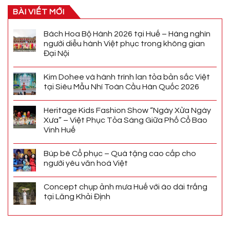
BÀI VIẾT MỚI
Bách Hoa Bộ Hành 2026 tại Huế – Hàng nghìn
người diễu hành Việt phục trong không gian
Đại Nội
Kim Dohee và hành trình lan tỏa bản sắc Việt
tại Siêu Mẫu Nhí Toàn Cầu Hàn Quốc 2026
Heritage Kids Fashion Show “Ngày Xửa Ngày
Xưa” – Việt Phục Tỏa Sáng Giữa Phố Cổ Bao
Vinh Huế
Búp bê Cổ phục – Quà tặng cao cấp cho
người yêu văn hoá Việt
Concept chụp ảnh mưa Huế với áo dài trắng
tại Lăng Khải Định