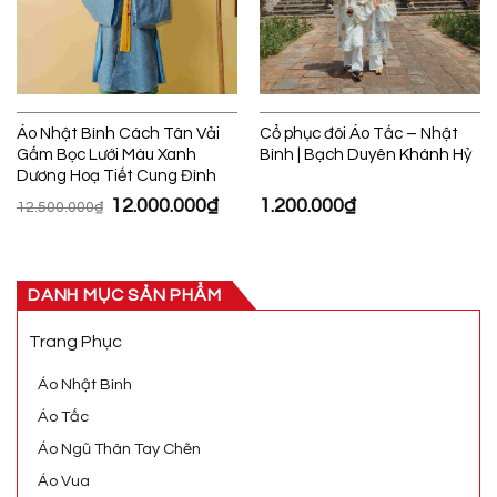
Áo Nhật Bình Cách Tân Vải
Cổ phục đôi Áo Tấc – Nhật
Gấm Bọc Lưới Màu Xanh
Bình | Bạch Duyên Khánh Hỷ
Dương Hoạ Tiết Cung Đình
Giá
12.000.000
₫
Giá
1.200.000
₫
12.500.000
₫
gốc
hiện
là:
tại
12.500.000₫.
là:
12.000.000₫.
DANH MỤC SẢN PHẨM
Trang Phục
Áo Nhật Bình
Áo Tấc
Áo Ngũ Thân Tay Chẽn
Áo Vua