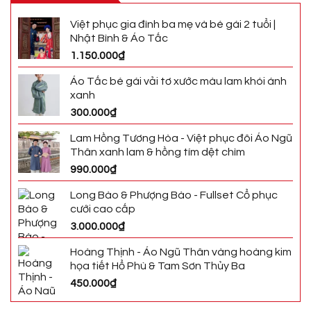
Việt phục gia đình ba mẹ và bé gái 2 tuổi |
Nhật Bình & Áo Tấc
1.150.000
₫
Áo Tấc bé gái vải tơ xước màu lam khói ánh
xanh
300.000
₫
Lam Hồng Tương Hòa - Việt phục đôi Áo Ngũ
Thân xanh lam & hồng tím dệt chìm
990.000
₫
Long Bào & Phượng Bào - Fullset Cổ phục
cưới cao cấp
3.000.000
₫
Hoàng Thịnh - Áo Ngũ Thân vàng hoàng kim
họa tiết Hổ Phù & Tam Sơn Thủy Ba
450.000
₫