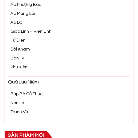
Áo Phượng Bào
Áo Mãng Lan
Áo Dài
Giao Lĩnh – Viên Lĩnh
Tứ Điên
Đối Khâm
Bán Tý
Phụ Kiện
Quà Lưu Niệm
Búp Bê Cổ Phục
Nón Lá
Tranh Vẽ
SẢN PHẨM MỚI