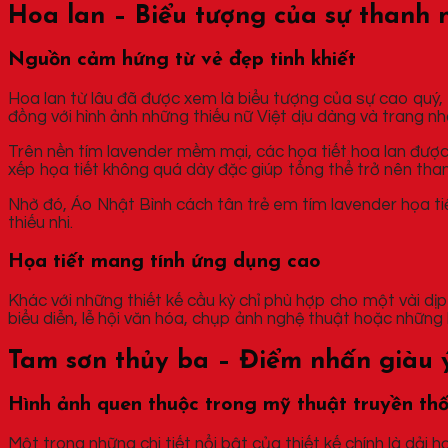
Hoa lan – Biểu tượng của sự thanh 
Nguồn cảm hứng từ vẻ đẹp tinh khiết
Hoa lan từ lâu đã được xem là biểu tượng của sự cao quý, 
đồng với hình ảnh những thiếu nữ Việt dịu dàng và trang nh
Trên nền tím lavender mềm mại, các họa tiết hoa lan được
xếp họa tiết không quá dày đặc giúp tổng thể trở nên than
Nhờ đó, Áo Nhật Bình cách tân trẻ em tím lavender họa ti
thiếu nhi.
Họa tiết mang tính ứng dụng cao
Khác với những thiết kế cầu kỳ chỉ phù hợp cho một vài dịp
biểu diễn, lễ hội văn hóa, chụp ảnh nghệ thuật hoặc những 
Tam sơn thủy ba – Điểm nhấn giàu 
Hình ảnh quen thuộc trong mỹ thuật truyền th
Một trong những chi tiết nổi bật của thiết kế chính là dải 