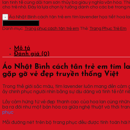
lan tinh tế cùng dải tam sơn thủy ba giàu ý nghĩa văn hóa. T
cho trẻ nhỏ. Đây là lựa chọn lý tưởng dành cho các bé trong 
Áo Nhật Bình cách tân trẻ em tím lavender họa tiết hoa l
Thêm vào giỏ hàng
Danh mục:
Trang phục cách tân trẻ em
Thẻ:
Trang Phục Trẻ Em
Mô tả
Đánh giá (0)
Áo Nhật Bình cách tân trẻ em tím la
gặp gỡ vẻ đẹp truyền thống Việt
Trong thế giới sắc màu, tím lavender luôn mang đến cảm gi
ấy chinh phục người nhìn bằng sự dịu dàng và tinh tế rất ri
Lấy cảm hứng từ vẻ đẹp thanh cao của hoa lan cùng những 
ba ra đời như một bản hòa ca giữa nghệ thuật và thời tra
phục
.
Mỗi đường nét trên bộ trang phục đều được tính toán hài 