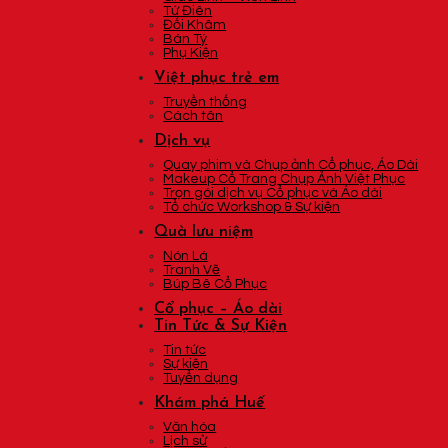
Tứ Điên
Đối Khâm
Bán Tý
Phụ Kiện
Việt phục trẻ em
Truyền thống
Cách tân
Dịch vụ
Quay phim và Chụp ảnh Cổ phục, Áo Dài
Makeup Cổ Trang Chụp Ảnh Việt Phục
Trọn gói dịch vụ Cổ phục và Áo dài
Tổ chức Workshop & Sự kiện
Quà lưu niệm
Nón Lá
Tranh Vẽ
Búp Bê Cổ Phục
Cổ phục – Áo dài
Tin Tức & Sự Kiện
Tin tức
Sự kiện
Tuyển dụng
Khám phá Huế
Văn hóa
Lịch sử