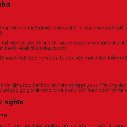
nhã
thanh lịch và thuần khiết. Không phô trương nhưng luôn để 
ã.
 thể hiện với sắc độ tinh tế, tạo cảm giác nhẹ nhàng như n
h thoát và dễ chịu khi quan sát.
ết hoa lan kết hợp tam sơn thủy ba vừa mang tính thẩm mỹ c
 nhất định, họa tiết hoa lan trên trang phục có tính ứng dụ
buổi gặp gỡ gia đình mà vẫn luôn nổi bật theo cách rất riên
ý nghĩa
ống
họa tiết tam sơn thủy ba được bố trí hài hòa ở phần chân áo.