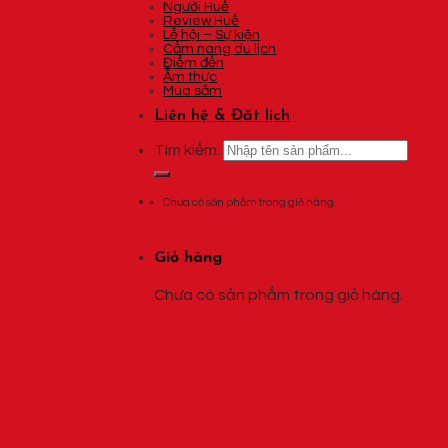
Người Huế
Review Huế
Lễ hội – Sự kiện
Cẩm nang du lịch
Điểm đến
Ẩm thực
Mua sắm
Liên hệ & Đặt lịch
Tìm kiếm:
Chưa có sản phẩm trong giỏ hàng.
Giỏ hàng
Chưa có sản phẩm trong giỏ hàng.