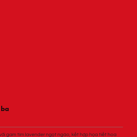
 ba
với gam tím lavender ngọt ngào, kết hợp họa tiết hoa