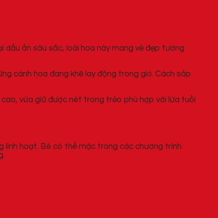
lại dấu ấn sâu sắc, loài hoa này mang vẻ đẹp tương
hững cánh hoa đang khẽ lay động trong gió. Cách sắp
ao, vừa giữ được nét trong trẻo phù hợp với lứa tuổi
ng linh hoạt. Bé có thể mặc trong các chương trình
g.