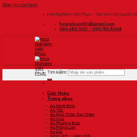
Skip to content
Hoa Nghiêm Việt Phục – Tôn vinh cội nguồn, la
hoanghiem151@gmail.com
086.680.1001 - 090.190.8008
Tìm kiếm:
Giới thiệu
Trang phục
Áo Nhật Bình
Áo Tấc
Áo Ngũ Thân Tay Chẽn
Áo Vua
Áo Phượng Bào
Áo Mãng Lan
Áo Dài
Giao Lĩnh – Viên Lĩnh