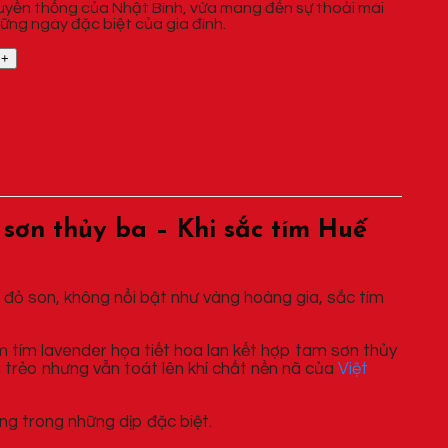
truyền thống của Nhật Bình, vừa mang đến sự thoải mái
hững ngày đặc biệt của gia đình.
 sơn thủy ba – Khi sắc tím Huế
 đỏ son, không nổi bật như vàng hoàng gia, sắc tím
 tím lavender họa tiết hoa lan kết hợp tam sơn thủy
 trẻo nhưng vẫn toát lên khí chất nền nã của
Việt
ng trong những dịp đặc biệt.