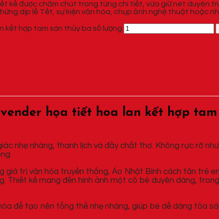
hiết kế được chăm chút trong từng chi tiết, vừa giữ nét duyên 
những dịp lễ Tết, sự kiện văn hóa, chụp ảnh nghệ thuật hoặc n
an kết hợp tam sơn thủy ba số lượng
vender họa tiết hoa lan kết hợp tam
ác nhẹ nhàng, thanh lịch và đầy chất thơ. Không rực rỡ như
êng.
giá trị văn hóa truyền thống, Áo Nhật Bình cách tân trẻ em
ng. Thiết kế mang đến hình ảnh một cô bé duyên dáng, trong
hòa để tạo nên tổng thể nhẹ nhàng, giúp bé dễ dàng tỏa sá