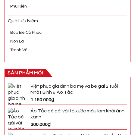
Phụ Kiện
Quà Lưu Niệm
Búp Bê Cổ Phục
Nón Lá
Tranh Vẽ
SẢN PHẨM MỚI
Việt phục gia đình ba mẹ và bé gái 2 tuổi |
Nhật Bình & Áo Tấc
1.150.000
₫
Áo Tấc bé gái vải tơ xước màu lam khói ánh
xanh
300.000
₫