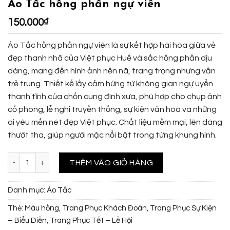
Áo Tấc hồng phấn ngự viên
150.000
₫
Áo Tấc hồng phấn ngự viên là sự kết hợp hài hòa giữa vẻ
đẹp thanh nhã của Việt phục Huế và sắc hồng phấn dịu
dàng, mang đến hình ảnh nền nã, trang trọng nhưng vẫn
trẻ trung. Thiết kế lấy cảm hứng từ không gian ngự uyển
thanh tĩnh của chốn cung đình xưa, phù hợp cho chụp ảnh
cổ phong, lễ nghi truyền thống, sự kiện văn hóa và những
ai yêu mến nét đẹp Việt phục. Chất liệu mềm mại, lên dáng
thướt tha, giúp người mặc nổi bật trong từng khung hình.
Áo Tấc hồng phấn ngự viên số lượng
THÊM VÀO GIỎ HÀNG
Danh mục:
Áo Tấc
Thẻ:
Màu hồng
,
Trang Phục Khách Đoàn
,
Trang Phục Sự Kiện
– Biểu Diễn
,
Trang Phục Tết – Lễ Hội