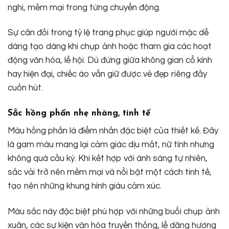
nghi, mềm mại trong từng chuyển động.
Sự cân đối trong tỷ lệ trang phục giúp người mặc dễ
dàng tạo dáng khi chụp ảnh hoặc tham gia các hoạt
động văn hóa, lễ hội. Dù đứng giữa không gian cổ kính
hay hiện đại, chiếc áo vẫn giữ được vẻ đẹp riêng đầy
cuốn hút.
Sắc hồng phấn nhẹ nhàng, tinh tế
Màu hồng phấn là điểm nhấn đặc biệt của thiết kế. Đây
là gam màu mang lại cảm giác dịu mắt, nữ tính nhưng
không quá cầu kỳ. Khi kết hợp với ánh sáng tự nhiên,
sắc vải trở nên mềm mại và nổi bật một cách tinh tế,
tạo nên những khung hình giàu cảm xúc.
Màu sắc này đặc biệt phù hợp với những buổi chụp ảnh
xuân, các sự kiện văn hóa truyền thống, lễ dâng hương