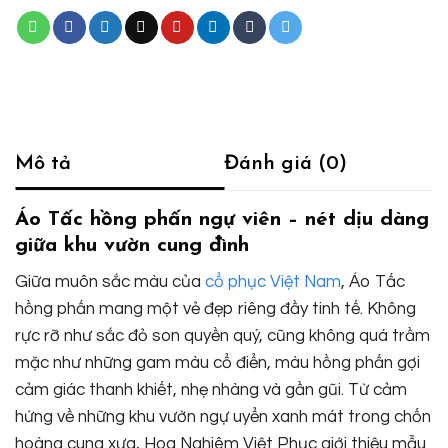
Mô tả
Đánh giá (0)
Áo Tấc hồng phấn ngự viên – nét dịu dàng
giữa khu vườn cung đình
Giữa muôn sắc màu của
cổ phục Việt Nam
, Áo Tấc
hồng phấn mang một vẻ đẹp riêng đầy tinh tế. Không
rực rỡ như sắc đỏ son quyền quý, cũng không quá trầm
mặc như những gam màu cổ điển, màu hồng phấn gợi
cảm giác thanh khiết, nhẹ nhàng và gần gũi. Từ cảm
hứng về những khu vườn ngự uyển xanh mát trong chốn
hoàng cung xưa, Hoa Nghiêm Việt Phục giới thiệu mẫu