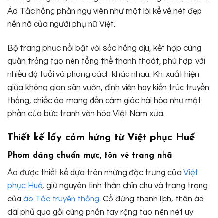
Áo Tấc hồng phấn ngự viên như một lời kể về nét đẹp
nền nã của người phụ nữ Việt.
Bộ trang phục nổi bật với sắc hồng dịu, kết hợp cùng
quần trắng tạo nên tổng thể thanh thoát, phù hợp với
nhiều độ tuổi và phong cách khác nhau. Khi xuất hiện
giữa không gian sân vườn, đình viện hay kiến trúc truyền
thống, chiếc áo mang đến cảm giác hài hòa như một
phần của bức tranh văn hóa Việt Nam xưa.
Thiết kế lấy cảm hứng từ Việt phục Huế
Phom dáng chuẩn mực, tôn vẻ trang nhã
Áo được thiết kế dựa trên những đặc trưng của
Việt
phục Huế
, giữ nguyên tinh thần chỉn chu và trang trọng
của
áo Tấc truyền thống
. Cổ đứng thanh lịch, thân áo
dài phủ qua gối cùng phần tay rộng tạo nên nét uy