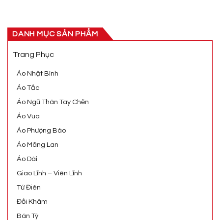
DANH MỤC SẢN PHẨM
Trang Phục
Áo Nhật Bình
Áo Tấc
Áo Ngũ Thân Tay Chẽn
Áo Vua
Áo Phượng Bào
Áo Mãng Lan
Áo Dài
Giao Lĩnh – Viên Lĩnh
Tứ Điên
Đối Khâm
Bán Tý