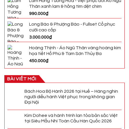
Lam Hồng Tương Hòa - Việt phục đôi Áo Ngũ
Thân xanh lam & hồng tím dệt chìm
990.000
₫
Long Bào & Phượng Bào - Fullset Cổ phục
cưới cao cấp
3.000.000
₫
Hoàng Thịnh - Áo Ngũ Thân vàng hoàng kim
họa tiết Hổ Phù & Tam Sơn Thủy Ba
450.000
₫
BÀI VIẾT MỚI
Bách Hoa Bộ Hành 2026 tại Huế – Hàng nghìn
người diễu hành Việt phục trong không gian
Đại Nội
Kim Dohee và hành trình lan tỏa bản sắc Việt
tại Siêu Mẫu Nhí Toàn Cầu Hàn Quốc 2026