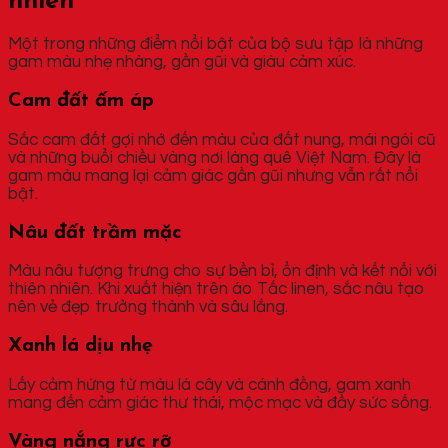
nhiên
Một trong những điểm nổi bật của bộ sưu tập là những
gam màu nhẹ nhàng, gần gũi và giàu cảm xúc.
Cam đất ấm áp
Sắc cam đất gợi nhớ đến màu của đất nung, mái ngói cũ
và những buổi chiều vàng nơi làng quê Việt Nam. Đây là
gam màu mang lại cảm giác gần gũi nhưng vẫn rất nổi
bật.
Nâu đất trầm mặc
Màu nâu tượng trưng cho sự bền bỉ, ổn định và kết nối với
thiên nhiên. Khi xuất hiện trên áo Tấc linen, sắc nâu tạo
nên vẻ đẹp trưởng thành và sâu lắng.
Xanh lá dịu nhẹ
Lấy cảm hứng từ màu lá cây và cánh đồng, gam xanh
mang đến cảm giác thư thái, mộc mạc và đầy sức sống.
Vàng nắng rực rỡ