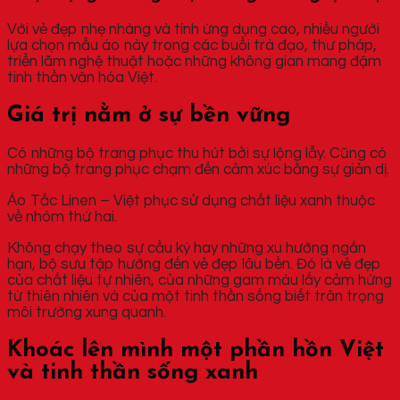
Với vẻ đẹp nhẹ nhàng và tính ứng dụng cao, nhiều người
lựa chọn mẫu áo này trong các buổi trà đạo, thư pháp,
triển lãm nghệ thuật hoặc những không gian mang đậm
tinh thần văn hóa Việt.
Giá trị nằm ở sự bền vững
Có những bộ trang phục thu hút bởi sự lộng lẫy. Cũng có
những bộ trang phục chạm đến cảm xúc bằng sự giản dị.
Áo Tấc Linen – Việt phục sử dụng chất liệu xanh thuộc
về nhóm thứ hai.
Không chạy theo sự cầu kỳ hay những xu hướng ngắn
hạn, bộ sưu tập hướng đến vẻ đẹp lâu bền. Đó là vẻ đẹp
của chất liệu tự nhiên, của những gam màu lấy cảm hứng
từ thiên nhiên và của một tinh thần sống biết trân trọng
môi trường xung quanh.
Khoác lên mình một phần hồn Việt
và tinh thần sống xanh