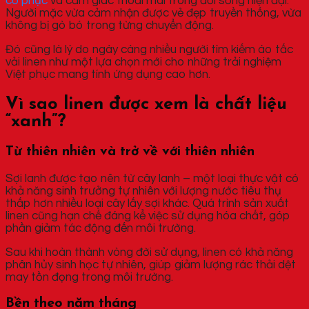
cổ phục
và cảm giác thoải mái trong đời sống hiện đại.
Người mặc vừa cảm nhận được vẻ đẹp truyền thống, vừa
không bị gò bó trong từng chuyển động.
Đó cũng là lý do ngày càng nhiều người tìm kiếm áo tấc
vải linen như một lựa chọn mới cho những trải nghiệm
Việt phục mang tính ứng dụng cao hơn.
Vì sao linen được xem là chất liệu
“xanh”?
Từ thiên nhiên và trở về với thiên nhiên
Sợi lanh được tạo nên từ cây lanh – một loại thực vật có
khả năng sinh trưởng tự nhiên với lượng nước tiêu thụ
thấp hơn nhiều loại cây lấy sợi khác. Quá trình sản xuất
linen cũng hạn chế đáng kể việc sử dụng hóa chất, góp
phần giảm tác động đến môi trường.
Sau khi hoàn thành vòng đời sử dụng, linen có khả năng
phân hủy sinh học tự nhiên, giúp giảm lượng rác thải dệt
may tồn đọng trong môi trường.
Bền theo năm tháng