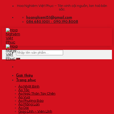
Skip
Hoa Nghiêm Việt Phục – Tôn vinh cội nguồn, lan toả bản
sắc.
to
content
hoanghiem151@gmail.com
086.680.1001 - 090.190.8008
Tìm
kiếm:
Giới thiệu
Trang phục
Áo Nhật Bình
Áo Tấc
Áo Ngũ Thân Tay Chẽn
Áo Vua
Áo Phượng Bào
Áo Mãng Lan
Áo Dài
Giao Lĩnh – Viên Lĩnh