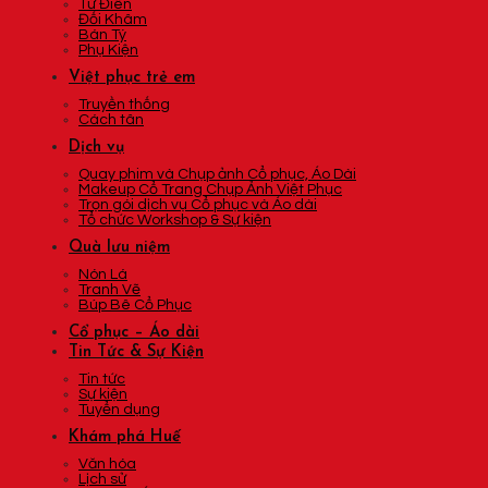
Tứ Điên
Đối Khâm
Bán Tý
Phụ Kiện
Việt phục trẻ em
Truyền thống
Cách tân
Dịch vụ
Quay phim và Chụp ảnh Cổ phục, Áo Dài
Makeup Cổ Trang Chụp Ảnh Việt Phục
Trọn gói dịch vụ Cổ phục và Áo dài
Tổ chức Workshop & Sự kiện
Quà lưu niệm
Nón Lá
Tranh Vẽ
Búp Bê Cổ Phục
Cổ phục – Áo dài
Tin Tức & Sự Kiện
Tin tức
Sự kiện
Tuyển dụng
Khám phá Huế
Văn hóa
Lịch sử