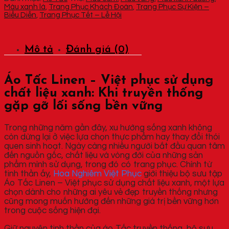
-
Màu xanh lá
,
Trang Phục Khách Đoàn
,
Trang Phục Sự Kiện –
Việt
Biểu Diễn
,
Trang Phục Tết – Lễ Hội
phục
sử
dụng
chất
Mô tả
Đánh giá (0)
liệu
xanh
số
lượng
Áo Tấc Linen – Việt phục sử dụng
chất liệu xanh: Khi truyền thống
gặp gỡ lối sống bền vững
Trong những năm gần đây, xu hướng sống xanh không
còn dừng lại ở việc lựa chọn thực phẩm hay thay đổi thói
quen sinh hoạt. Ngày càng nhiều người bắt đầu quan tâm
đến nguồn gốc, chất liệu và vòng đời của những sản
phẩm mình sử dụng, trong đó có trang phục. Chính từ
tinh thần ấy,
Hoa Nghiêm Việt Phục
giới thiệu bộ sưu tập
Áo Tấc Linen – Việt phục sử dụng chất liệu xanh, một lựa
chọn dành cho những ai yêu vẻ đẹp truyền thống nhưng
cũng mong muốn hướng đến những giá trị bền vững hơn
trong cuộc sống hiện đại.
Giữ nguyên tinh thần của áo Tấc truyền thống, bộ sưu