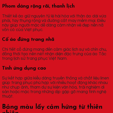
Phom dáng rộng rãi, thanh lịch
Thiết kế áo giữ nguyên tỷ lệ hài hòa với thân áo dài vừa
phải, tay thụng rộng và đường cắt may mềm mại. Điều
này giúp người mặc dễ dàng cảm nhận vẻ đẹp nền nã
vốn có của Việt phục.
Cổ áo đứng trang nhã
Chi tiết cổ đứng mang đến cảm giác lịch sự và chỉn chu,
đồng thời tạo nên nét nhận diện đặc trưng của áo Tấc
trong lịch sử trang phục Việt Nam.
Tính ứng dụng cao
Sự kết hợp giữa kiểu dáng truyền thống và chất liệu linen
giúp trang phục phù hợp với nhiều hoạt động khác nhau
như chụp ảnh, tham dự sự kiện văn hóa, trải nghiệm di
sản hoặc mặc trong những dịp gặp gỡ mang tính nghệ
thuật.
Bảng màu lấy cảm hứng từ thiên