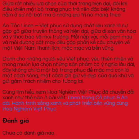
Giữa rất nhiều lựa chọn của thời trang hiện đại, đôi khi
điều khiến một bộ trang phục trở nên đặc biệt không
nằm ở sự nổi bật mà ở những giá trị nó mang theo.
Áo Tấc Linen – Việt phục sử dụng chất liệu xanh là sự
gặp gỡ giữa truyền thống và hiện đại, giữa di sản văn hóa
và ý thức bảo vệ môi trường. Mỗi nếp vải, mỗi gam màu
và mỗi đường cắt may đều góp phần kể câu chuyện về
một Việt Nam thanh lịch, mộc mạc và bền vững.
Dành cho những người yêu Việt phục, yêu thiên nhiên và
mong muốn lựa chọn những sản phẩm có ý nghĩa lâu dài,
đây không chỉ là một bộ trang phục để mặc mà còn là
một cách sống, một cách gìn giữ vẻ đẹp của quá khứ và
gửi gắm trách nhiệm cho tương lai.
Cùng tìm hiểu xem Hoa Nghiêm Việt Phục đã chuyển đổi
xanh như thế nào ở bài viết:
Linen trong Cổ phục & Áo
dài: Hành trình sống xanh và phát triển bền vững cùng
Hoa Nghiêm Việt Phục
Đánh giá
Chưa có đánh giá nào.