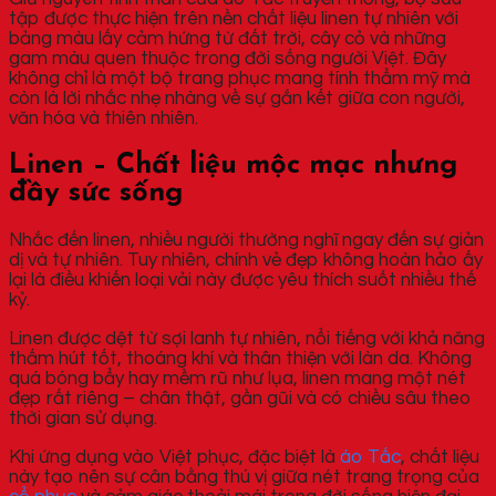
tập được thực hiện trên nền chất liệu linen tự nhiên với
bảng màu lấy cảm hứng từ đất trời, cây cỏ và những
gam màu quen thuộc trong đời sống người Việt. Đây
không chỉ là một bộ trang phục mang tính thẩm mỹ mà
còn là lời nhắc nhẹ nhàng về sự gắn kết giữa con người,
văn hóa và thiên nhiên.
Linen – Chất liệu mộc mạc nhưng
đầy sức sống
Nhắc đến linen, nhiều người thường nghĩ ngay đến sự giản
dị và tự nhiên. Tuy nhiên, chính vẻ đẹp không hoàn hảo ấy
lại là điều khiến loại vải này được yêu thích suốt nhiều thế
kỷ.
Linen được dệt từ sợi lanh tự nhiên, nổi tiếng với khả năng
thấm hút tốt, thoáng khí và thân thiện với làn da. Không
quá bóng bẩy hay mềm rũ như lụa, linen mang một nét
đẹp rất riêng – chân thật, gần gũi và có chiều sâu theo
thời gian sử dụng.
Khi ứng dụng vào Việt phục, đặc biệt là
áo Tấc
, chất liệu
này tạo nên sự cân bằng thú vị giữa nét trang trọng của