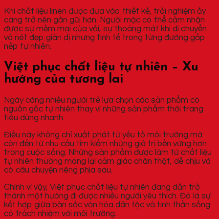
Khi chất liệu linen được đưa vào thiết kế, trải nghiệm ấy
càng trở nên gần gũi hơn. Người mặc có thể cảm nhận
được sự mềm mại của vải, sự thoáng mát khi di chuyển
và nét đẹp giản dị nhưng tinh tế trong từng đường gấp
nếp tự nhiên.
Việt phục chất liệu tự nhiên – Xu
hướng của tương lai
Ngày càng nhiều người trẻ lựa chọn các sản phẩm có
nguồn gốc tự nhiên thay vì những sản phẩm thời trang
tiêu dùng nhanh.
Điều này không chỉ xuất phát từ yếu tố môi trường mà
còn đến từ nhu cầu tìm kiếm những giá trị bền vững hơn
trong cuộc sống. Những sản phẩm được làm từ chất liệu
tự nhiên thường mang lại cảm giác chân thật, dễ chịu và
có câu chuyện riêng phía sau.
Chính vì vậy, Việt phục chất liệu tự nhiên đang dần trở
thành một hướng đi được nhiều người yêu thích. Đó là sự
kết hợp giữa bản sắc văn hóa dân tộc và tinh thần sống
có trách nhiệm với môi trường.