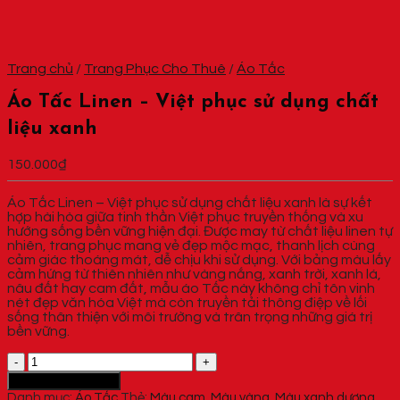
Trang chủ
/
Trang Phục Cho Thuê
/
Áo Tấc
Áo Tấc Linen – Việt phục sử dụng chất
liệu xanh
150.000
₫
Áo Tấc Linen – Việt phục sử dụng chất liệu xanh là sự kết
hợp hài hòa giữa tinh thần Việt phục truyền thống và xu
hướng sống bền vững hiện đại. Được may từ chất liệu linen tự
nhiên, trang phục mang vẻ đẹp mộc mạc, thanh lịch cùng
cảm giác thoáng mát, dễ chịu khi sử dụng. Với bảng màu lấy
cảm hứng từ thiên nhiên như vàng nắng, xanh trời, xanh lá,
nâu đất hay cam đất, mẫu áo Tấc này không chỉ tôn vinh
nét đẹp văn hóa Việt mà còn truyền tải thông điệp về lối
sống thân thiện với môi trường và trân trọng những giá trị
bền vững.
Áo
Tấc
Thêm vào giỏ hàng
Linen
Danh mục:
Áo Tấc
Thẻ:
Màu cam
,
Màu vàng
,
Màu xanh dương
,