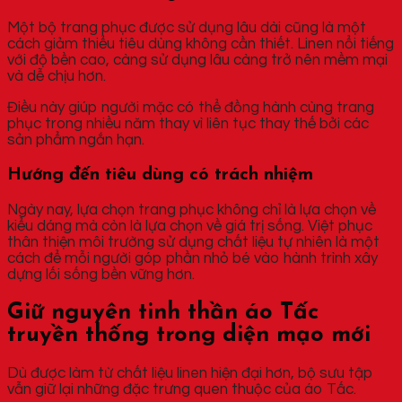
Một bộ trang phục được sử dụng lâu dài cũng là một
cách giảm thiểu tiêu dùng không cần thiết. Linen nổi tiếng
với độ bền cao, càng sử dụng lâu càng trở nên mềm mại
và dễ chịu hơn.
Điều này giúp người mặc có thể đồng hành cùng trang
phục trong nhiều năm thay vì liên tục thay thế bởi các
sản phẩm ngắn hạn.
Hướng đến tiêu dùng có trách nhiệm
Ngày nay, lựa chọn trang phục không chỉ là lựa chọn về
kiểu dáng mà còn là lựa chọn về giá trị sống. Việt phục
thân thiện môi trường sử dụng chất liệu tự nhiên là một
cách để mỗi người góp phần nhỏ bé vào hành trình xây
dựng lối sống bền vững hơn.
Giữ nguyên tinh thần áo Tấc
truyền thống trong diện mạo mới
Dù được làm từ chất liệu linen hiện đại hơn, bộ sưu tập
vẫn giữ lại những đặc trưng quen thuộc của áo Tấc.