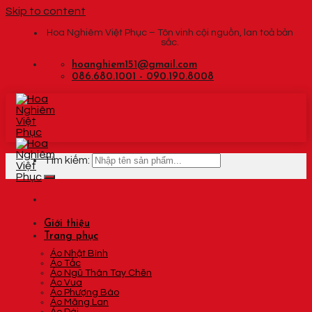
Skip to content
Hoa Nghiêm Việt Phục – Tôn vinh cội nguồn, lan toả bản
sắc.
hoanghiem151@gmail.com
086.680.1001 - 090.190.8008
Tìm kiếm:
Giới thiệu
Trang phục
Áo Nhật Bình
Áo Tấc
Áo Ngũ Thân Tay Chẽn
Áo Vua
Áo Phượng Bào
Áo Mãng Lan