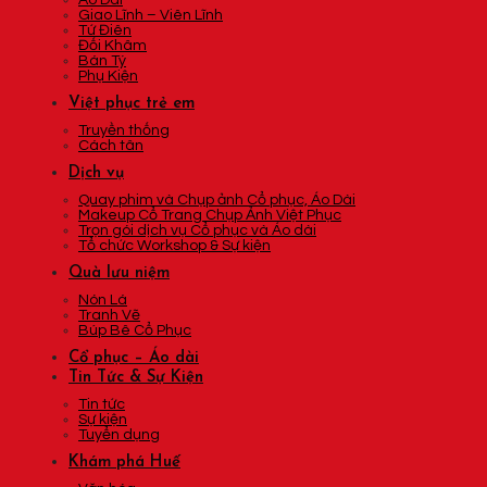
Áo Dài
Giao Lĩnh – Viên Lĩnh
Tứ Điên
Đối Khâm
Bán Tý
Phụ Kiện
Việt phục trẻ em
Truyền thống
Cách tân
Dịch vụ
Quay phim và Chụp ảnh Cổ phục, Áo Dài
Makeup Cổ Trang Chụp Ảnh Việt Phục
Trọn gói dịch vụ Cổ phục và Áo dài
Tổ chức Workshop & Sự kiện
Quà lưu niệm
Nón Lá
Tranh Vẽ
Búp Bê Cổ Phục
Cổ phục – Áo dài
Tin Tức & Sự Kiện
Tin tức
Sự kiện
Tuyển dụng
Khám phá Huế