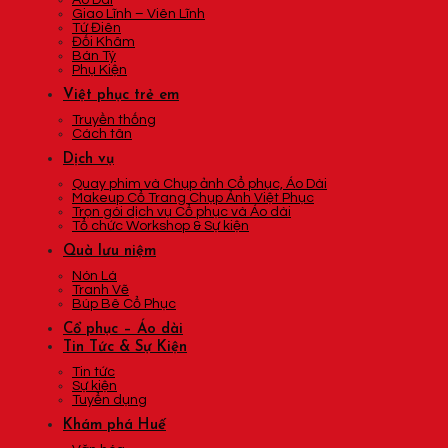
Áo Dài
Giao Lĩnh – Viên Lĩnh
Tứ Điên
Đối Khâm
Bán Tý
Phụ Kiện
Việt phục trẻ em
Truyền thống
Cách tân
Dịch vụ
Quay phim và Chụp ảnh Cổ phục, Áo Dài
Makeup Cổ Trang Chụp Ảnh Việt Phục
Trọn gói dịch vụ Cổ phục và Áo dài
Tổ chức Workshop & Sự kiện
Quà lưu niệm
Nón Lá
Tranh Vẽ
Búp Bê Cổ Phục
Cổ phục – Áo dài
Tin Tức & Sự Kiện
Tin tức
Sự kiện
Tuyển dụng
Khám phá Huế