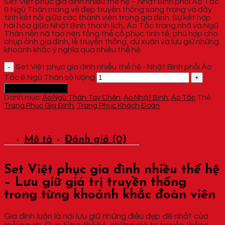
Set Việt phục gia đình nhiều thế hệ – Nhật Bình phối Áo Tấc
& Ngũ Thân mang vẻ đẹp truyền thống sang trọng và đầy
tính kết nối giữa các thành viên trong gia đình. Sự kết hợp
hài hòa giữa Nhật Bình thanh lịch, Áo Tấc trang nhã và Ngũ
Thân nền nã tạo nên tổng thể cổ phục tinh tế, phù hợp cho
chụp ảnh gia đình, lễ truyền thống, du xuân và lưu giữ những
khoảnh khắc ý nghĩa qua nhiều thế hệ.
Set Việt phục gia đình nhiều thế hệ - Nhật Bình phối Áo
Tấc & Ngũ Thân số lượng
Thêm vào giỏ hàng
Danh mục:
Áo Ngũ Thân Tay Chẽn
,
Áo Nhật Bình
,
Áo Tấc
Thẻ:
Trang Phục Gia Đình
,
Trang Phục Khách Đoàn
Mô tả
Đánh giá (0)
Set Việt phục gia đình nhiều thế hệ
– Lưu giữ giá trị truyền thống
trong từng khoảnh khắc đoàn viên
Gia đình luôn là nơi lưu giữ những điều đẹp đẽ nhất của