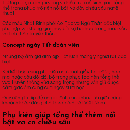
Tường son, mái ngói vàng và kiến trúc cổ kính giúp tổng
thể trang phục trở nên nổi bật và đầy chiều sâu nghệ
thuật.
Các mẫu Nhật Bình phối Áo Tấc và Ngũ Thân đặc biệt
phù hợp với không gian này bởi sự hài hòa trong màu sắc
và tinh thần truyền thống.
Concept ngày Tết đoàn viên
Những bộ ảnh gia đình dịp Tết luôn mang ý nghĩa rất đặc
biệt.
Khi kết hợp cùng phụ kiện như quạt giấy, hoa đào, hoa
mai hoặc câu đối đỏ, bộ trang phục tạo nên tổng thể
vừa truyền thống vừa sang trọng nhưng vẫn giữ được
cảm giác ấm cúng của ngày sum họp.
Đây cũng là dịp để cả gia đình cùng nhau lưu giữ những
khoảnh khắc đáng nhớ theo cách rất Việt Nam.
Phụ kiện giúp tổng thể thêm nổi
bật và có chiều sâu