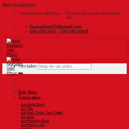
Skip to content
Hoa Nghiêm Việt Phục – Tôn vinh cội nguồn, lan toả bản
sắc.
hoanghiem151@gmail.com
086.680.1001 - 090.190.8008
Tìm kiếm:
Giới thiệu
Trang phục
Áo Nhật Bình
Áo Tấc
Áo Ngũ Thân Tay Chẽn
Áo Vua
Áo Phượng Bào
Áo Mãng Lan