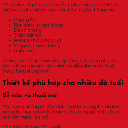
Để bộ ảnh cổ phục trở nên ấn tượng hơn, có thể kết hợp
thêm các phụ kiện mang tinh thần truyền thống như:
Quạt giấy
Nón vành truyền thống
Dù cổ phong
Trâm cài tóc
Hoa sen hoặc hoa lụa
Vòng cổ truyền thống
Guốc mộc
Những chi tiết nhỏ này sẽ giúp tổng thể trang phục hài
hòa hơn và tạo nên cảm giác cổ điển đầy nghệ thuật
trong từng khung hình.
Thiết kế phù hợp cho nhiều độ tuổi
Dễ mặc và thoải mái
Một trong những ưu điểm lớn của bộ trang phục là khả
năng phù hợp với nhiều thành viên trong gia đình, từ trẻ
nhỏ đến người lớn tuổi.
Các thiết kế được tối ưu để: