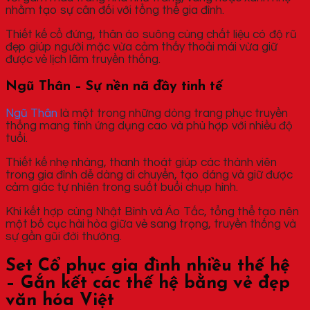
nhằm tạo sự cân đối với tổng thể gia đình.
Thiết kế cổ đứng, thân áo suông cùng chất liệu có độ rũ
đẹp giúp người mặc vừa cảm thấy thoải mái vừa giữ
được vẻ lịch lãm truyền thống.
Ngũ Thân – Sự nền nã đầy tinh tế
Ngũ Thân
là một trong những dòng trang phục truyền
thống mang tính ứng dụng cao và phù hợp với nhiều độ
tuổi.
Thiết kế nhẹ nhàng, thanh thoát giúp các thành viên
trong gia đình dễ dàng di chuyển, tạo dáng và giữ được
cảm giác tự nhiên trong suốt buổi chụp hình.
Khi kết hợp cùng Nhật Bình và Áo Tấc, tổng thể tạo nên
một bố cục hài hòa giữa vẻ sang trọng, truyền thống và
sự gần gũi đời thường.
Set Cổ phục gia đình nhiều thế hệ
– Gắn kết các thế hệ bằng vẻ đẹp
văn hóa Việt