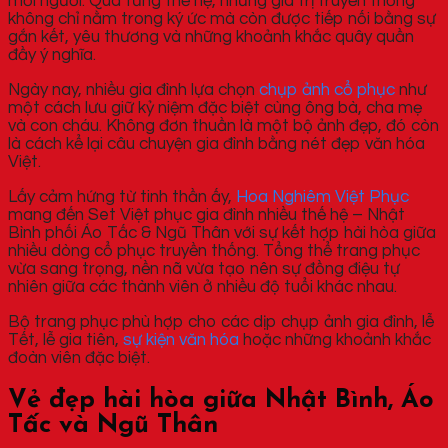
mỗi người. Qua từng thế hệ, những giá trị truyền thống
không chỉ nằm trong ký ức mà còn được tiếp nối bằng sự
gắn kết, yêu thương và những khoảnh khắc quây quần
đầy ý nghĩa.
Ngày nay, nhiều gia đình lựa chọn
chụp ảnh cổ phục
như
một cách lưu giữ kỷ niệm đặc biệt cùng ông bà, cha mẹ
và con cháu. Không đơn thuần là một bộ ảnh đẹp, đó còn
là cách kể lại câu chuyện gia đình bằng nét đẹp văn hóa
Việt.
Lấy cảm hứng từ tinh thần ấy,
Hoa Nghiêm Việt Phục
mang đến Set Việt phục gia đình nhiều thế hệ – Nhật
Bình phối Áo Tấc & Ngũ Thân với sự kết hợp hài hòa giữa
nhiều dòng cổ phục truyền thống. Tổng thể trang phục
vừa sang trọng, nền nã vừa tạo nên sự đồng điệu tự
nhiên giữa các thành viên ở nhiều độ tuổi khác nhau.
Bộ trang phục phù hợp cho các dịp chụp ảnh gia đình, lễ
Tết, lễ gia tiên,
sự kiện văn hóa
hoặc những khoảnh khắc
đoàn viên đặc biệt.
Vẻ đẹp hài hòa giữa Nhật Bình, Áo
Tấc và Ngũ Thân