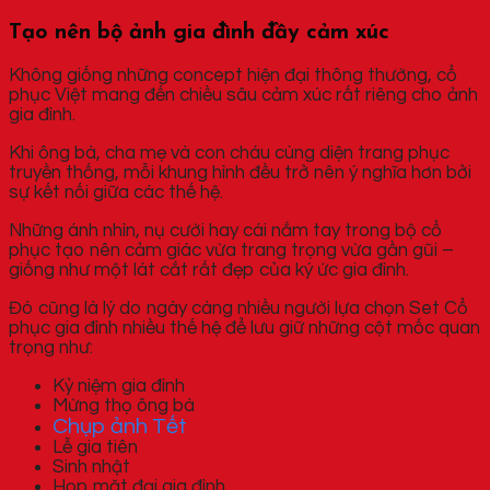
Tạo nên bộ ảnh gia đình đầy cảm xúc
Không giống những concept hiện đại thông thường, cổ
phục Việt mang đến chiều sâu cảm xúc rất riêng cho ảnh
gia đình.
Khi ông bà, cha mẹ và con cháu cùng diện trang phục
truyền thống, mỗi khung hình đều trở nên ý nghĩa hơn bởi
sự kết nối giữa các thế hệ.
Những ánh nhìn, nụ cười hay cái nắm tay trong bộ cổ
phục tạo nên cảm giác vừa trang trọng vừa gần gũi –
giống như một lát cắt rất đẹp của ký ức gia đình.
Đó cũng là lý do ngày càng nhiều người lựa chọn Set Cổ
phục gia đình nhiều thế hệ để lưu giữ những cột mốc quan
trọng như:
Kỷ niệm gia đình
Mừng thọ ông bà
Chụp ảnh Tết
Lễ gia tiên
Sinh nhật
Họp mặt đại gia đình