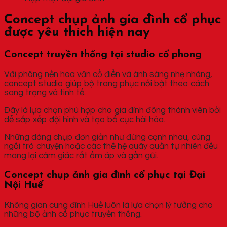
Concept chụp ảnh gia đình cổ phục
được yêu thích hiện nay
Concept truyền thống tại studio cổ phong
Với phông nền hoa văn cổ điển và ánh sáng nhẹ nhàng,
concept studio giúp bộ trang phục nổi bật theo cách
sang trọng và tinh tế.
Đây là lựa chọn phù hợp cho gia đình đông thành viên bởi
dễ sắp xếp đội hình và tạo bố cục hài hòa.
Những dáng chụp đơn giản như đứng cạnh nhau, cùng
ngồi trò chuyện hoặc các thế hệ quây quần tự nhiên đều
mang lại cảm giác rất ấm áp và gần gũi.
Concept chụp ảnh gia đình cổ phục tại Đại
Nội Huế
Không gian cung đình Huế luôn là lựa chọn lý tưởng cho
những bộ ảnh cổ phục truyền thống.