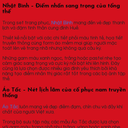
Nhật Bình – Điểm nhấn sang trọng của tổng
thể
Trong set trang phục,
Nhật Bình
mang đến vẻ đẹp thanh
lịch và đậm tinh thần cung đình Huế.
Thiết kế nổi bật với các chi tiết phối màu tinh tế, họa tiết
truyền thống cùng form áo mềm mại giúp người mặc
toát lên vẻ trang nhã nhưng không quá cầu kỳ.
Những gam màu xanh ngọc, trắng hoặc pastel nhẹ tạo
cảm giác sang trọng và cực kỳ nổi bật khi lên hình. Đây
cũng là lựa chọn được nhiều gia đình yêu thích bởi khả
năng tạo điểm nhấn thị giác rất tốt trong các bộ ảnh tập
thể.
Áo Tấc – Nét lịch lãm của cổ phục nam truyền
thống
Áo Tấc
luôn mang vẻ đẹp điềm đạm, chỉn chu và đầy khí
chất của người Việt xưa.
Trong bộ sưu tập này, các mẫu Áo Tấc được lựa chọn
với gam màu trang nhã như trắng, vàng hoặc xanh nhẹ