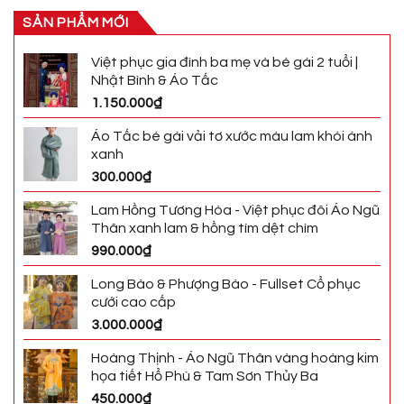
SẢN PHẨM MỚI
Việt phục gia đình ba mẹ và bé gái 2 tuổi |
Nhật Bình & Áo Tấc
1.150.000
₫
Áo Tấc bé gái vải tơ xước màu lam khói ánh
xanh
300.000
₫
Lam Hồng Tương Hòa - Việt phục đôi Áo Ngũ
Thân xanh lam & hồng tím dệt chìm
990.000
₫
Long Bào & Phượng Bào - Fullset Cổ phục
cưới cao cấp
3.000.000
₫
Hoàng Thịnh - Áo Ngũ Thân vàng hoàng kim
họa tiết Hổ Phù & Tam Sơn Thủy Ba
450.000
₫