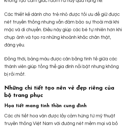
không tạo cảm giác rườm rà hay quá nặng nề.
Các thiết kế dành cho trẻ nhỏ được tối ưu để giữ được
nét truyền thống nhưng vẫn đảm bảo sự thoải mái khi
mặc và di chuyển. Điều này giúp các bé tự nhiên hơn khi
chụp ảnh và tạo ra những khoảnh khắc chân thật,
đáng yêu.
Đồng thời, bảng màu được cân bằng tinh tế giữa các
thành viên giúp tổng thể gia đình nổi bật nhưng không
bị rối mắt.
Những chi tiết tạo nên vẻ đẹp riêng của
bộ trang phục
Họa tiết mang tinh thần cung đình
Các chi tiết hoa văn được lấy cảm hứng từ mỹ thuật
truyền thống Việt Nam với đường nét mềm mại và bố