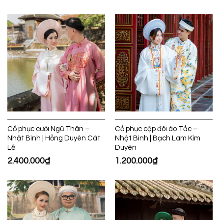
Cổ phục cưới Ngũ Thân –
Cổ phục cặp đôi áo Tấc –
Nhật Bình | Hồng Duyên Cát
Nhật Bình | Bạch Lam Kim
Lễ
Duyên
2.400.000
₫
1.200.000
₫