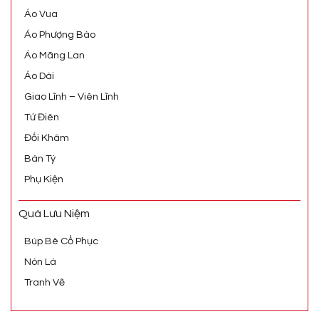
Áo Vua
Áo Phượng Bào
Áo Mãng Lan
Áo Dài
Giao Lĩnh – Viên Lĩnh
Tứ Điên
Đối Khâm
Bán Tý
Phụ Kiện
Quà Lưu Niệm
Búp Bê Cổ Phục
Nón Lá
Tranh Vẽ