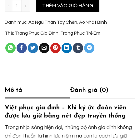
Việt phục gia đình 4 người - Nhật Bình phối Ngũ Thân truyền thống s
THÊM VÀO GIỎ HÀNG
Danh mục:
Áo Ngũ Thân Tay Chẽn
,
Áo Nhật Bình
Thẻ:
Trang Phục Gia Đình
,
Trang Phục Trẻ Em
Mô tả
Đánh giá (0)
Việt phục gia đình – Khi ký ức đoàn viên
được lưu giữ bằng nét đẹp truyền thống
Trong nhịp sống hiện đại, những bộ ảnh gia đình không
chỉ đơn thuần là hình lưu niệm mà còn là cách lưu giữ