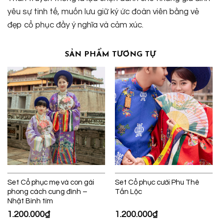
yêu sự tinh tế, muốn lưu giữ ký ức đoàn viên bằng vẻ
đẹp cổ phục đầy ý nghĩa và cảm xúc.
SẢN PHẨM TƯƠNG TỰ
Set Cổ phục mẹ và con gái
Set Cổ phục cưới Phu Thê
phong cách cung đình –
Tấn Lộc
Nhật Bình tím
1.200.000
₫
1.200.000
₫