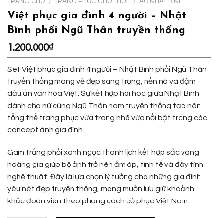
TRANG CHỦ
/
TRANG PHỤC CHO THUÊ
/
ÁO NHẬT BÌNH
Việt phục gia đình 4 người – Nhật
Bình phối Ngũ Thân truyền thống
1.200.000
₫
Set Việt phục gia đình 4 người – Nhật Bình phối Ngũ Thân
truyền thống mang vẻ đẹp sang trọng, nền nã và đậm
dấu ấn văn hóa Việt. Sự kết hợp hài hòa giữa Nhật Bình
dành cho nữ cùng Ngũ Thân nam truyền thống tạo nên
tổng thể trang phục vừa trang nhã vừa nổi bật trong các
concept ảnh gia đình.
Gam trắng phối xanh ngọc thanh lịch kết hợp sắc vàng
hoàng gia giúp bộ ảnh trở nên ấm áp, tinh tế và đầy tính
nghệ thuật. Đây là lựa chọn lý tưởng cho những gia đình
yêu nét đẹp truyền thống, mong muốn lưu giữ khoảnh
khắc đoàn viên theo phong cách cổ phục Việt Nam.