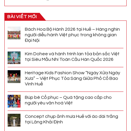
BÀI VIẾT MỚI
Bách Hoa Bộ Hành 2026 tại Huế – Hàng nghìn
người diễu hành Việt phục trong không gian
Đại Nội
Kim Dohee và hành trình lan tỏa bản sắc Việt
tại Siêu Mẫu Nhí Toàn Cầu Hàn Quốc 2026
Heritage Kids Fashion Show “Ngày Xửa Ngày
Xưa” – Việt Phục Tỏa Sáng Giữa Phố Cổ Bao
Vinh Huế
Búp bê Cổ phục – Quà tặng cao cấp cho
người yêu văn hoá Việt
Concept chụp ảnh mưa Huế với áo dài trắng
tại Lăng Khải Định