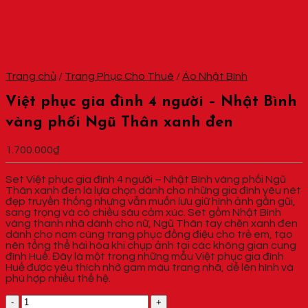
Trang chủ
/
Trang Phục Cho Thuê
/
Áo Nhật Bình
Việt phục gia đình 4 người – Nhật Bình
vàng phối Ngũ Thân xanh đen
1.700.000
₫
Set Việt phục gia đình 4 người – Nhật Bình vàng phối Ngũ
Thân xanh đen là lựa chọn dành cho những gia đình yêu nét
đẹp truyền thống nhưng vẫn muốn lưu giữ hình ảnh gần gũi,
sang trọng và có chiều sâu cảm xúc. Set gồm Nhật Bình
vàng thanh nhã dành cho nữ, Ngũ Thân tay chẽn xanh đen
dành cho nam cùng trang phục đồng điệu cho trẻ em, tạo
nên tổng thể hài hòa khi chụp ảnh tại các không gian cung
đình Huế. Đây là một trong những mẫu Việt phục gia đình
Huế được yêu thích nhờ gam màu trang nhã, dễ lên hình và
phù hợp nhiều thế hệ.
Việt