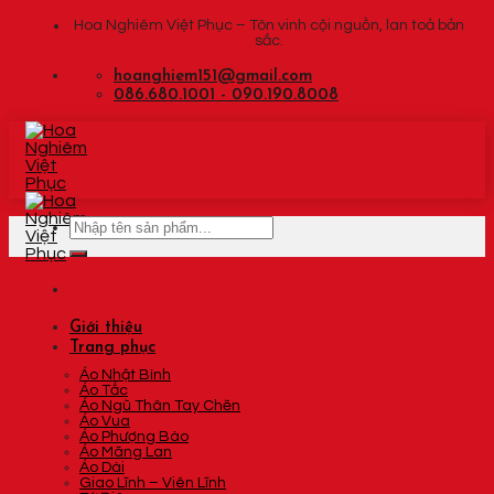
Skip
Hoa Nghiêm Việt Phục – Tôn vinh cội nguồn, lan toả bản
sắc.
to
content
hoanghiem151@gmail.com
086.680.1001 - 090.190.8008
Tìm
kiếm:
Giới thiệu
Trang phục
Áo Nhật Bình
Áo Tấc
Áo Ngũ Thân Tay Chẽn
Áo Vua
Áo Phượng Bào
Áo Mãng Lan
Áo Dài
Giao Lĩnh – Viên Lĩnh