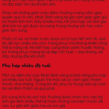
vàng ấm, tạo cảm giác mềm mại dưới ánh nắng tự nhiên
và đặc biệt tôn da khi lên ảnh.
Khác với những gam màu đậm thường mang cảm giác
quyền quý rõ nét, Nhật Bình vàng lại gợi cảm giác gần gũi
và thanh lịch hơn. Đây là kiểu màu rất phù hợp với ảnh gia
đình bởi nó giữ được sự sang trọng nhưng vẫn tạo cảm
giác ấm cúng.
Phần cổ áo và thân trước được xử lý họa tiết tinh tế, vừa
đủ để tạo chiều sâu cho trang phục mà không khiến tổng
thể bị nặng nề. Khi kết hợp cùng khăn vành truyền thống,
bộ trang phục mang lại vẻ đẹp rất Huế – nhẹ nhàng, kín
đáo nhưng đầy khí chất.
Phù hợp nhiều độ tuổi
Một ưu điểm lớn của Nhật Bình vàng là khả năng phù hợp
với nhiều lứa tuổi. Người trẻ mặc sẽ có cảm giác thanh
thoát, nhẹ nhàng. Trong khi đó, phụ nữ trung niên lại toát
lên vẻ đằm thắm và quý phái.
Đó cũng là lý do set này thường được chọn cho các bộ
ảnh gia đình nhiều thế hệ hoặc những concept muốn đề
cao sự gắn kết giữa mẹ và con gái.