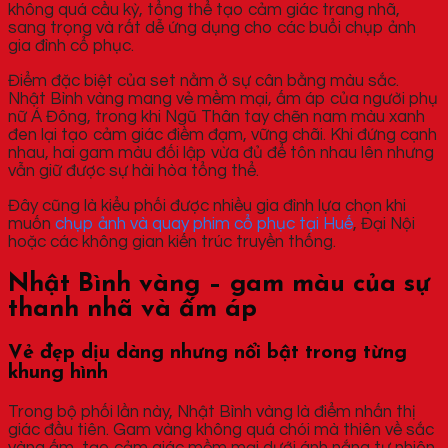
không quá cầu kỳ, tổng thể tạo cảm giác trang nhã,
sang trọng và rất dễ ứng dụng cho các buổi chụp ảnh
gia đình cổ phục.
Điểm đặc biệt của set nằm ở sự cân bằng màu sắc.
Nhật Bình vàng mang vẻ mềm mại, ấm áp của người phụ
nữ Á Đông, trong khi Ngũ Thân tay chẽn nam màu xanh
đen lại tạo cảm giác điềm đạm, vững chãi. Khi đứng cạnh
nhau, hai gam màu đối lập vừa đủ để tôn nhau lên nhưng
vẫn giữ được sự hài hòa tổng thể.
Đây cũng là kiểu phối được nhiều gia đình lựa chọn khi
muốn
chụp ảnh và quay phim cổ phục tại Huế
, Đại Nội
hoặc các không gian kiến trúc truyền thống.
Nhật Bình vàng – gam màu của sự
thanh nhã và ấm áp
Vẻ đẹp dịu dàng nhưng nổi bật trong từng
khung hình
Trong bộ phối lần này, Nhật Bình vàng là điểm nhấn thị
giác đầu tiên. Gam vàng không quá chói mà thiên về sắc