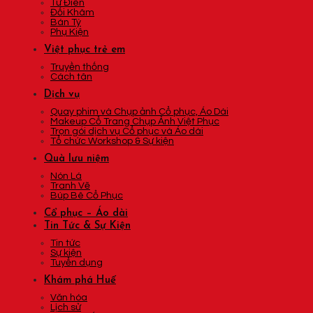
Tứ Điên
Đối Khâm
Bán Tý
Phụ Kiện
Việt phục trẻ em
Truyền thống
Cách tân
Dịch vụ
Quay phim và Chụp ảnh Cổ phục, Áo Dài
Makeup Cổ Trang Chụp Ảnh Việt Phục
Trọn gói dịch vụ Cổ phục và Áo dài
Tổ chức Workshop & Sự kiện
Quà lưu niệm
Nón Lá
Tranh Vẽ
Búp Bê Cổ Phục
Cổ phục – Áo dài
Tin Tức & Sự Kiện
Tin tức
Sự kiện
Tuyển dụng
Khám phá Huế
Văn hóa
Lịch sử