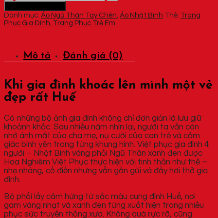
phục
Thêm vào giỏ hàng
gia
Danh mục:
Áo Ngũ Thân Tay Chẽn
,
Áo Nhật Bình
Thẻ:
Trang
đình
Phục Gia Đình
,
Trang Phục Trẻ Em
4
người
-
Nhật
Mô tả
Đánh giá (0)
Bình
vàng
phối
Ngũ
Khi gia đình khoác lên mình một vẻ
Thân
xanh
đẹp rất Huế
đen
số
Có những bộ ảnh gia đình không chỉ đơn giản là lưu giữ
lượng
khoảnh khắc. Sau nhiều năm nhìn lại, người ta vẫn còn
nhớ ánh mắt của cha mẹ, nụ cười của con trẻ và cảm
giác bình yên trong từng khung hình. Việt phục gia đình 4
người – Nhật Bình vàng phối Ngũ Thân xanh đen được
Hoa Nghiêm Việt Phục thực hiện với tinh thần như thế –
nhẹ nhàng, cổ điển nhưng vẫn gần gũi và đầy hơi thở gia
đình.
Bộ phối lấy cảm hứng từ sắc màu cung đình Huế, nơi
gam vàng nhạt và xanh đen từng xuất hiện trong nhiều
phục sức truyền thống xưa. Không quá rực rỡ, cũng