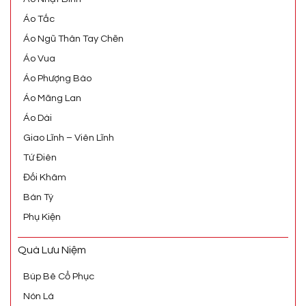
Áo Tấc
Áo Ngũ Thân Tay Chẽn
Áo Vua
Áo Phượng Bào
Áo Mãng Lan
Áo Dài
Giao Lĩnh – Viên Lĩnh
Tứ Điên
Đối Khâm
Bán Tý
Phụ Kiện
Quà Lưu Niệm
Búp Bê Cổ Phục
Nón Lá