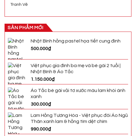
Tranh Vẽ
SẢN PHẨM MỚI
Nhật Bình hồng pastel họa tiết cung đình
500.000
₫
Việt phục gia đình ba mẹ và bé gái 2 tuổi |
Nhật Bình & Áo Tấc
1.150.000
₫
Áo Tấc bé gái vải tơ xước màu lam khói ánh
xanh
300.000
₫
Lam Hồng Tương Hòa - Việt phục đôi Áo Ngũ
Thân xanh lam & hồng tím dệt chìm
990.000
₫