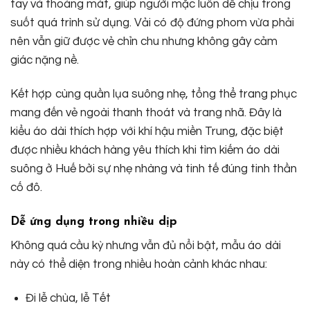
tay và thoáng mát, giúp người mặc luôn dễ chịu trong
suốt quá trình sử dụng. Vải có độ đứng phom vừa phải
nên vẫn giữ được vẻ chỉn chu nhưng không gây cảm
giác nặng nề.
Kết hợp cùng quần lụa suông nhẹ, tổng thể trang phục
mang đến vẻ ngoài thanh thoát và trang nhã. Đây là
kiểu áo dài thích hợp với khí hậu miền Trung, đặc biệt
được nhiều khách hàng yêu thích khi tìm kiếm áo dài
suông ở Huế bởi sự nhẹ nhàng và tinh tế đúng tinh thần
cố đô.
Dễ ứng dụng trong nhiều dịp
Không quá cầu kỳ nhưng vẫn đủ nổi bật, mẫu áo dài
này có thể diện trong nhiều hoàn cảnh khác nhau:
Đi lễ chùa, lễ Tết