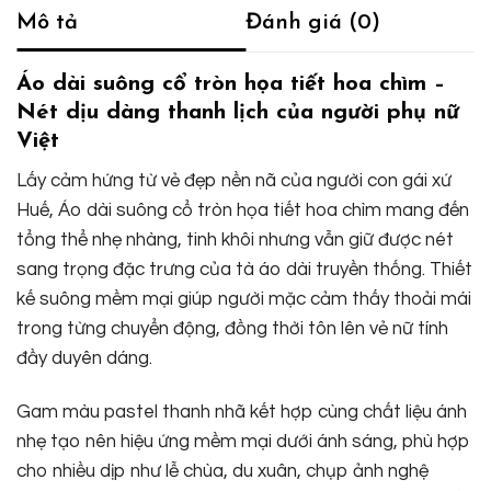
Mô tả
Đánh giá (0)
Áo dài suông cổ tròn họa tiết hoa chìm –
Nét dịu dàng thanh lịch của người phụ nữ
Việt
Lấy cảm hứng từ vẻ đẹp nền nã của người con gái xứ
Huế, Áo dài suông cổ tròn họa tiết hoa chìm mang đến
tổng thể nhẹ nhàng, tinh khôi nhưng vẫn giữ được nét
sang trọng đặc trưng của tà áo dài truyền thống. Thiết
kế suông mềm mại giúp người mặc cảm thấy thoải mái
trong từng chuyển động, đồng thời tôn lên vẻ nữ tính
đầy duyên dáng.
Gam màu pastel thanh nhã kết hợp cùng chất liệu ánh
nhẹ tạo nên hiệu ứng mềm mại dưới ánh sáng, phù hợp
cho nhiều dịp như lễ chùa, du xuân, chụp ảnh nghệ