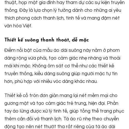
thuật, họp mặt gia đình hay tham dự các sự kiện truyền
thống. Đây là lựa chọn lý tưởng dành cho những ai yêu
thích phong cách thanh lịch, tinh tế và mang đậm nét
văn hóa Việt.
Thiết kế suông thanh thoát, dễ mặc
Điểm nổi bật của mẫu áo dài suông này nằm ở phom
dáng rộng vừa phải, tạo cảm giác nhẹ nhàng và thoải
mái khi mặc. Không ôm sát cơ thể như các thiết kế
truyền thống, kiểu dáng suông giúp người mặc tự tin
hơn, phù hợp với nhiều vóc dáng khác nhau.
Thiết kế cổ tròn đơn giản mang lại nét mềm mại cho
gương mặt và tạo cảm giác trẻ trung, hiện đại. Phần
tay áo lửng được xử lý tinh tế, giúp tổng thể trang phục
thêm cân đối và thanh lịch. Tà áo rũ nhẹ theo chuyển
động tạo nên nét thướt tha rất riêng của tà áo dài