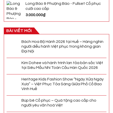
Long Bào & Phượng Bào - Fullset Cổ phục
cưới cao cấp
3.000.000
₫
BÀI VIẾT MỚI
Bách Hoa Bộ Hành 2026 tại Huế – Hàng nghìn
người diễu hành Việt phục trong không gian
Đại Nội
Kim Dohee và hành trình lan tỏa bản sắc Việt
tại Siêu Mẫu Nhí Toàn Cầu Hàn Quốc 2026
Heritage Kids Fashion Show “Ngày Xửa Ngày
Xưa” – Việt Phục Tỏa Sáng Giữa Phố Cổ Bao
Vinh Huế
Búp bê Cổ phục – Quà tặng cao cấp cho
người yêu văn hoá Việt