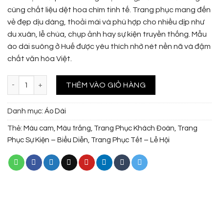
cùng chất liệu dệt hoa chìm tinh tế. Trang phục mang đến
vẻ đẹp dịu dàng, thoải mái và phù hợp cho nhiều dịp như
du xuân, lễ chùa, chụp ảnh hay sự kiện truyền thống. Mẫu
áo dài suông ở Huế được yêu thích nhờ nét nền nã và đậm
chất văn hóa Việt.
Áo dài suông cổ tròn họa tiết hoa chìm số lượng
THÊM VÀO GIỎ HÀNG
Danh mục:
Áo Dài
Thẻ:
Màu cam
,
Màu trắng
,
Trang Phục Khách Đoàn
,
Trang
Phục Sự Kiện – Biểu Diễn
,
Trang Phục Tết – Lễ Hội