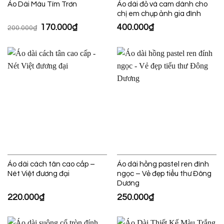
Áo Dài Màu Tím Trơn
Áo dài đỏ và cam dành cho
chị em chụp ảnh gia đình
Giá
170.000
₫
Giá
400.000
₫
200.000
₫
gốc
hiện
là:
tại
200.000₫.
là:
170.000₫.
Áo dài cách tân cao cấp –
Áo dài hồng pastel ren đính
Nét Việt đương đại
ngọc – Vẻ đẹp tiểu thư Đông
Dương
220.000
₫
250.000
₫