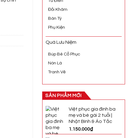
Tứ Điên
Đối Khâm
Bán Tý
ượng
Phụ Kiện
Quà Lưu Niệm
Búp Bê Cổ Phục
Nón Lá
Tranh Vẽ
SẢN PHẨM MỚI
Việt phục gia đình ba
mẹ và bé gái 2 tuổi |
Nhật Bình & Áo Tấc
1.150.000
₫