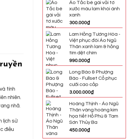
Áo Tấc bé gái vải tơ
xước màu lam khói ánh
xanh
300.000
₫
Lam Hồng Tương Hòa -
Việt phục đôi Áo Ngũ
Thân xanh lam & hồng
tím dệt chìm
990.000
₫
truyền
Long Bào & Phượng
Bào - Fullset Cổ phục
cưới cao cấp
và tính
3.000.000
₫
ên nhiên.
Hoàng Thịnh - Áo Ngũ
rang nhã.
Thân vàng hoàng kim
họa tiết Hổ Phù & Tam
 lịch sử
Sơn Thủy Ba
c điều
450.000
₫