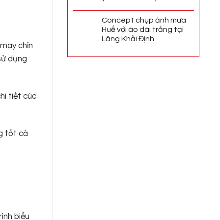
Concept chụp ảnh mưa
Huế với áo dài trắng tại
Lăng Khải Định
 may chỉn
 sử dụng
i tiết cúc
g tốt cả
ình biểu