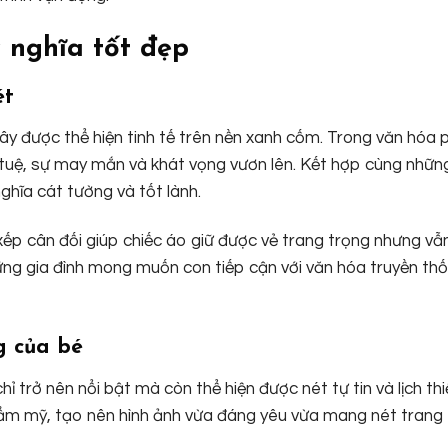
 nghĩa tốt đẹp
ét
y được thể hiện tinh tế trên nền xanh cốm. Trong văn hóa
 tuệ, sự may mắn và khát vọng vươn lên. Kết hợp cùng nhữ
ghĩa cát tường và tốt lành.
xếp cân đối giúp chiếc áo giữ được vẻ trang trọng nhưng v
những gia đình mong muốn con tiếp cận với văn hóa truyền th
g của bé
 trở nên nổi bật mà còn thể hiện được nét tự tin và lịch th
hẩm mỹ, tạo nên hình ảnh vừa đáng yêu vừa mang nét trang