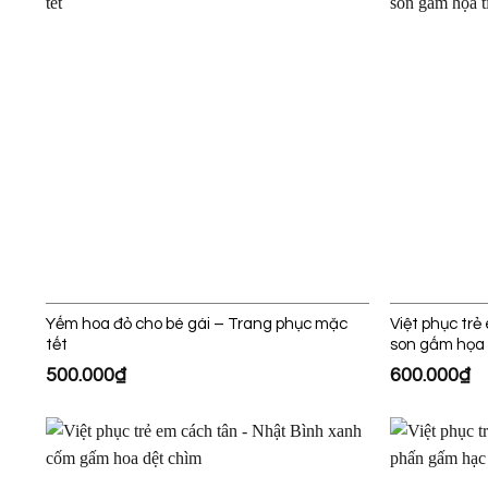
Yếm hoa đỏ cho bé gái – Trang phục mặc
Việt phục tr
tết
son gấm họa 
500.000
₫
600.000
₫