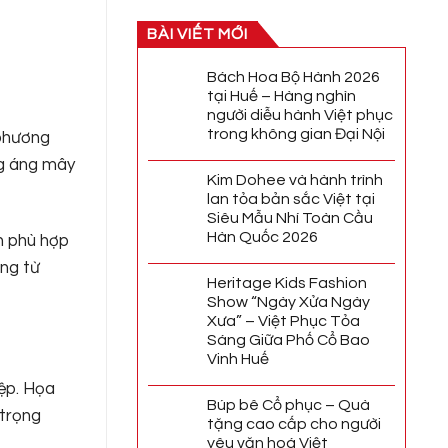
BÀI VIẾT MỚI
Bách Hoa Bộ Hành 2026
tại Huế – Hàng nghìn
người diễu hành Việt phục
trong không gian Đại Nội
 phương
ng áng mây
Kim Dohee và hành trình
lan tỏa bản sắc Việt tại
Siêu Mẫu Nhí Toàn Cầu
Hàn Quốc 2026
ẫn phù hợp
ống từ
Heritage Kids Fashion
Show “Ngày Xửa Ngày
Xưa” – Việt Phục Tỏa
Sáng Giữa Phố Cổ Bao
Vinh Huế
iệp. Họa
Búp bê Cổ phục – Quà
 trọng
tặng cao cấp cho người
yêu văn hoá Việt