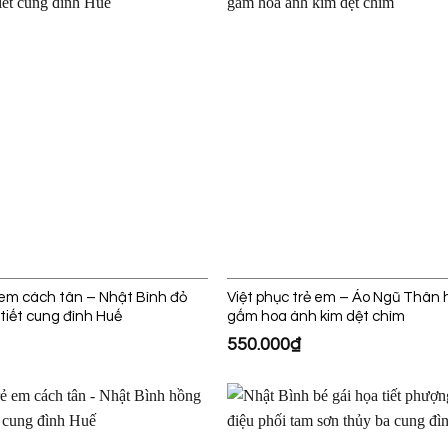
ẻ em cách tân – Nhật Bình đỏ
Việt phục trẻ em – Áo Ngũ Thân
tiết cung đình Huế
gấm hoa ánh kim dệt chìm
550.000
₫