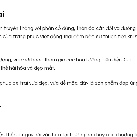
ai
truyền thống với phần cổ đứng, thân áo cân đối và đường
ản của trang phục Việt đồng thời đảm bảo sự thuận tiện khi
ộng, vui chơi hoặc tham gia các hoạt động biểu diễn. Các ch
thể hài hòa và đẹp mắt.
phục bé trai vừa đẹp, vừa dễ mặc, đây là sản phẩm đáp ứn
t
ền thống, ngày hội văn hóa tại trường học hay các chương tr