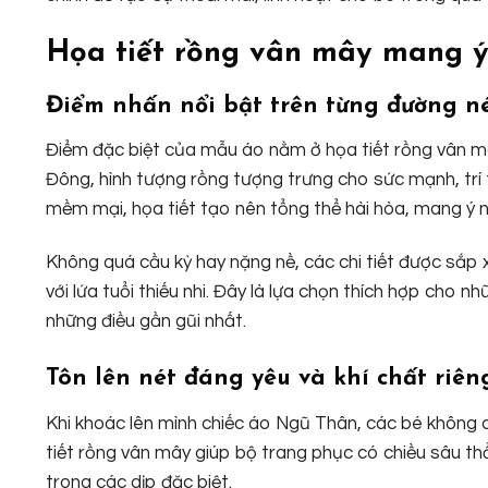
Họa tiết rồng vân mây mang ý
Điểm nhấn nổi bật trên từng đường n
Điểm đặc biệt của mẫu áo nằm ở họa tiết rồng vân mâ
Đông, hình tượng rồng tượng trưng cho sức mạnh, trí
mềm mại, họa tiết tạo nên tổng thể hài hòa, mang ý n
Không quá cầu kỳ hay nặng nề, các chi tiết được sắp 
với lứa tuổi thiếu nhi. Đây là lựa chọn thích hợp cho 
những điều gần gũi nhất.
Tôn lên nét đáng yêu và khí chất riên
Khi khoác lên mình chiếc áo Ngũ Thân, các bé không chỉ
tiết rồng vân mây giúp bộ trang phục có chiều sâu t
trong các dịp đặc biệt.