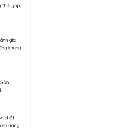
g thời góp
 ảnh gia
hững khung
 Sản
ẻ.
ọn chất
phom dáng