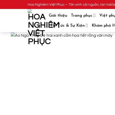
Skip
Hoa Nghiêm Việt Phục – Tôn vinh cội nguồn, lan toả b
to
Giới thiệu
Trang phục
Việt ph
content
Tin Tức & Sự Kiện
Khám phá 