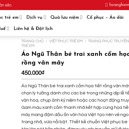
hoanghie
ản sắc.
ục trẻ em
Dịch vụ
Quà lưu niệm
Cổ phục – Áo dài
Huế
Liên hệ & Đặt lịch
TRANG CHỦ
/
VIỆT PHỤC TRẺ EM
/
TRANG PHỤC TRUYỀ
TRẺ EM
Áo Ngũ Thân bé trai xanh cốm họa
rồng vân mây
450.000
₫
Áo Ngũ Thân bé trai xanh cốm họa tiết rồng vân mây
chọn lý tưởng dành cho các bé trong những dịp lễ tế
văn hóa, chụp ảnh kỷ niệm hoặc các hoạt động truy
Gam màu xanh cốm thanh nhã kết hợp cùng họa tiế
mây mang đậm dấu ấn văn hóa Việt tạo nên vẻ ngo
trang nhã, vừa nổi bật. Thiết kế chuẩn Việt phục bé 
tôn lên nét hồn nhiên, đáng yêu nhưng vẫn giữ được