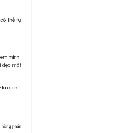
có thể tự
n em mình
ài đẹp mắt
y là món