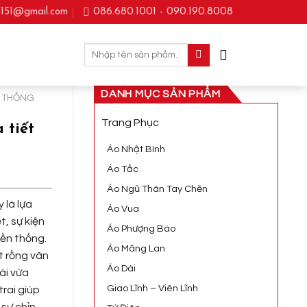
m151@gmail.com
086.680.1001 - 090.190.8008
Tìm
kiếm:
DANH MỤC SẢN PHẨM
N THỐNG
Trang Phục
 tiết
Áo Nhật Bình
Áo Tấc
Áo Ngũ Thân Tay Chẽn
 là lựa
Áo Vua
t, sự kiện
Áo Phượng Bào
ền thống.
Áo Mãng Lan
t rồng vân
Áo Dài
ài vừa
Giao Lĩnh – Viên Lĩnh
trai giúp
 sự chỉn