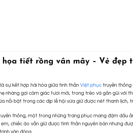
 họa tiết rồng vân mây – Vẻ đẹp 
à sự kết hợp hài hòa giữa tinh thần
Việt phục
truyền thống 
 nhàng gợi cảm giác tươi mới, trong trẻo và gần gũi với thi
 nổi bật trong các dịp lễ hội vừa giữ được nét thanh lịch, t
ruyền thống, một trong những trang phục mang đậm dấu ấn
ẻ em, chiếc áo vẫn giữ được tinh thần nguyên bản nhưng đượ
trình vận động.