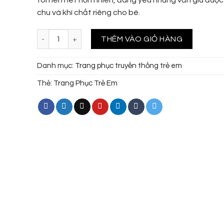
chu và khí chất riêng cho bé.
Áo Ngũ Thân bé trai xanh cốm họa tiết rồng vân mây số l
THÊM VÀO GIỎ HÀNG
Danh mục:
Trang phục truyền thống trẻ em
Thẻ:
Trang Phục Trẻ Em