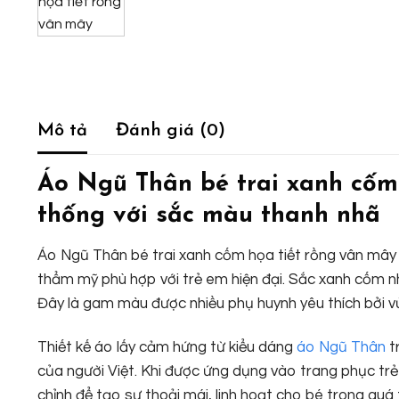
Mô tả
Đánh giá (0)
Áo Ngũ Thân bé trai xanh cốm
thống với sắc màu thanh nhã
Áo Ngũ Thân bé trai xanh cốm họa tiết rồng vân mây l
thẩm mỹ phù hợp với trẻ em hiện đại. Sắc xanh cốm nhẹ
Đây là gam màu được nhiều phụ huynh yêu thích bởi vừa
Thiết kế áo lấy cảm hứng từ kiểu dáng
áo Ngũ Thân
t
của người Việt. Khi được ứng dụng vào trang phục tr
chỉnh để tạo sự thoải mái, linh hoạt cho bé trong quá 