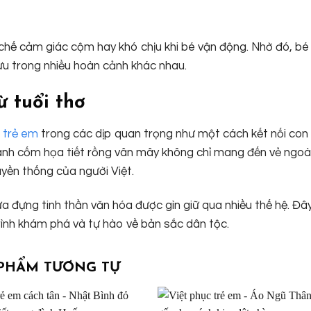
 cảm giác cộm hay khó chịu khi bé vận động. Nhờ đó, bé 
lưu trong nhiều hoàn cảnh khác nhau.
ừ tuổi thơ
 trẻ em
trong các dịp quan trọng như một cách kết nối co
xanh cốm họa tiết rồng vân mây không chỉ mang đến vẻ ngo
uyền thống của người Việt.
hứa đựng tinh thần văn hóa được gìn giữ qua nhiều thế hệ. Đâ
rình khám phá và tự hào về bản sắc dân tộc.
PHẨM TƯƠNG TỰ