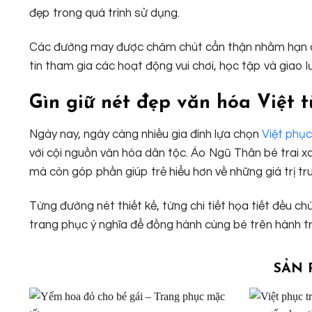
đẹp trong quá trình sử dụng.
Các đường may được chăm chút cẩn thận nhằm hạn chế
tin tham gia các hoạt động vui chơi, học tập và giao 
Gìn giữ nét đẹp văn hóa Việt t
Ngày nay, ngày càng nhiều gia đình lựa chọn
Việt phục
với cội nguồn văn hóa dân tộc. Áo Ngũ Thân bé trai 
mà còn góp phần giúp trẻ hiểu hơn về những giá trị tr
Từng đường nét thiết kế, từng chi tiết họa tiết đều c
trang phục ý nghĩa để đồng hành cùng bé trên hành t
SẢN 