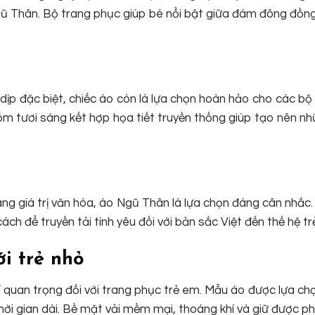
Ngũ Thân. Bộ trang phục giúp bé nổi bật giữa đám đông đồn
ịp đặc biệt, chiếc áo còn là lựa chọn hoàn hảo cho các bộ
cốm tươi sáng kết hợp họa tiết truyền thống giúp tạo nên n
 giá trị văn hóa, áo Ngũ Thân là lựa chọn đáng cân nhắc.
h để truyền tải tình yêu đối với bản sắc Việt đến thế hệ tr
ới trẻ nhỏ
hí quan trọng đối với trang phục trẻ em. Mẫu áo được lựa ch
thời gian dài. Bề mặt vải mềm mại, thoáng khí và giữ được 