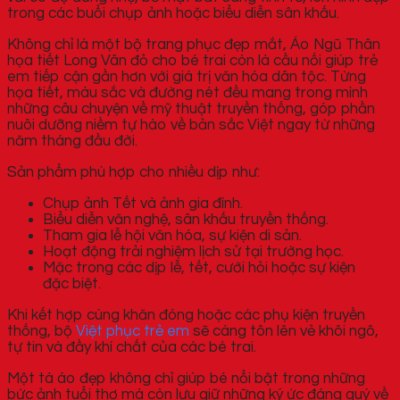
trong các buổi chụp ảnh hoặc biểu diễn sân khấu.
Không chỉ là một bộ trang phục đẹp mắt, Áo Ngũ Thân
họa tiết Long Vân đỏ cho bé trai còn là cầu nối giúp trẻ
em tiếp cận gần hơn với giá trị văn hóa dân tộc. Từng
họa tiết, màu sắc và đường nét đều mang trong mình
những câu chuyện về mỹ thuật truyền thống, góp phần
nuôi dưỡng niềm tự hào về bản sắc Việt ngay từ những
năm tháng đầu đời.
Sản phẩm phù hợp cho nhiều dịp như:
Chụp ảnh Tết và ảnh gia đình.
Biểu diễn văn nghệ, sân khấu truyền thống.
Tham gia lễ hội văn hóa, sự kiện di sản.
Hoạt động trải nghiệm lịch sử tại trường học.
Mặc trong các dịp lễ, tết, cưới hỏi hoặc sự kiện
đặc biệt.
Khi kết hợp cùng khăn đóng hoặc các phụ kiện truyền
thống, bộ
Việt phục trẻ em
sẽ càng tôn lên vẻ khôi ngô,
tự tin và đầy khí chất của các bé trai.
Một tà áo đẹp không chỉ giúp bé nổi bật trong những
bức ảnh tuổi thơ mà còn lưu giữ những ký ức đáng quý về