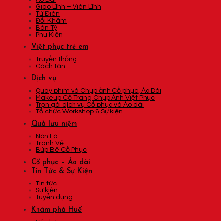
Áo Dài
Giao Lĩnh – Viên Lĩnh
Tứ Điên
Đối Khâm
Bán Tý
Phụ Kiện
Việt phục trẻ em
Truyền thống
Cách tân
Dịch vụ
Quay phim và Chụp ảnh Cổ phục, Áo Dài
Makeup Cổ Trang Chụp Ảnh Việt Phục
Trọn gói dịch vụ Cổ phục và Áo dài
Tổ chức Workshop & Sự kiện
Quà lưu niệm
Nón Lá
Tranh Vẽ
Búp Bê Cổ Phục
Cổ phục – Áo dài
Tin Tức & Sự Kiện
Tin tức
Sự kiện
Tuyển dụng
Khám phá Huế