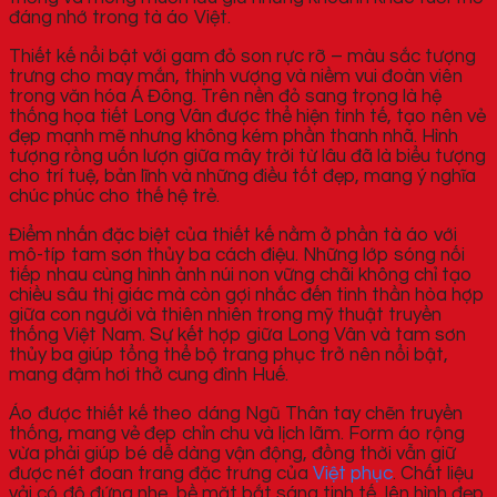
đáng nhớ trong tà áo Việt.
Thiết kế nổi bật với gam đỏ son rực rỡ – màu sắc tượng
trưng cho may mắn, thịnh vượng và niềm vui đoàn viên
trong văn hóa Á Đông. Trên nền đỏ sang trọng là hệ
thống họa tiết Long Vân được thể hiện tinh tế, tạo nên vẻ
đẹp mạnh mẽ nhưng không kém phần thanh nhã. Hình
tượng rồng uốn lượn giữa mây trời từ lâu đã là biểu tượng
cho trí tuệ, bản lĩnh và những điều tốt đẹp, mang ý nghĩa
chúc phúc cho thế hệ trẻ.
Điểm nhấn đặc biệt của thiết kế nằm ở phần tà áo với
mô-típ tam sơn thủy ba cách điệu. Những lớp sóng nối
tiếp nhau cùng hình ảnh núi non vững chãi không chỉ tạo
chiều sâu thị giác mà còn gợi nhắc đến tinh thần hòa hợp
giữa con người và thiên nhiên trong mỹ thuật truyền
thống Việt Nam. Sự kết hợp giữa Long Vân và tam sơn
thủy ba giúp tổng thể bộ trang phục trở nên nổi bật,
mang đậm hơi thở cung đình Huế.
Áo được thiết kế theo dáng Ngũ Thân tay chẽn truyền
thống, mang vẻ đẹp chỉn chu và lịch lãm. Form áo rộng
vừa phải giúp bé dễ dàng vận động, đồng thời vẫn giữ
được nét đoan trang đặc trưng của
Việt phục
. Chất liệu
vải có độ đứng nhẹ, bề mặt bắt sáng tinh tế, lên hình đẹp