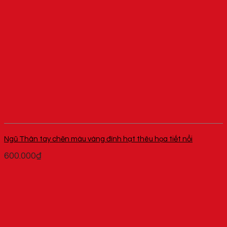
Ngũ Thân tay chẽn màu vàng đính hạt thêu họa tiết nổi
600.000
₫