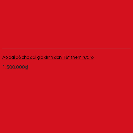
Áo dài đỏ cho đại gia đình đón Tết thêm rực rỡ
1.500.000
₫