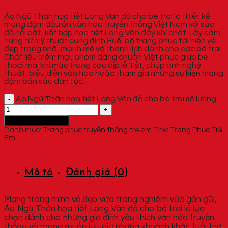
Áo Ngũ Thân họa tiết Long Vân đỏ cho bé trai là thiết kế
mang đậm dấu ấn văn hóa truyền thống Việt Nam với sắc
đỏ nổi bật, kết hợp họa tiết Long Vân đầy khí chất. Lấy cảm
hứng từ mỹ thuật cung đình Huế, bộ trang phục tái hiện vẻ
đẹp trang nhã, mạnh mẽ và thanh lịch dành cho các bé trai.
Chất liệu mềm mại, phom dáng chuẩn Việt phục giúp bé
thoải mái khi mặc trong các dịp lễ Tết, chụp ảnh nghệ
thuật, biểu diễn văn hóa hoặc tham gia những sự kiện mang
đậm bản sắc dân tộc.
Áo Ngũ Thân họa tiết Long Vân đỏ cho bé trai số lượng
Thêm vào giỏ hàng
Danh mục:
Trang phục truyền thống trẻ em
Thẻ:
Trang Phục Trẻ
Em
Mô tả
Đánh giá (0)
Mang trong mình vẻ đẹp vừa trang nghiêm vừa gần gũi,
Áo Ngũ Thân họa tiết Long Vân đỏ cho bé trai là lựa
chọn dành cho những gia đình yêu thích văn hóa truyền
thống và mong muốn lưu giữ những khoảnh khắc tuổi thơ