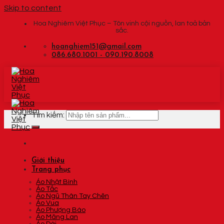
Skip to content
Hoa Nghiêm Việt Phục – Tôn vinh cội nguồn, lan toả bản
sắc.
hoanghiem151@gmail.com
086.680.1001 - 090.190.8008
Tìm kiếm:
Giới thiệu
Trang phục
Áo Nhật Bình
Áo Tấc
Áo Ngũ Thân Tay Chẽn
Áo Vua
Áo Phượng Bào
Áo Mãng Lan