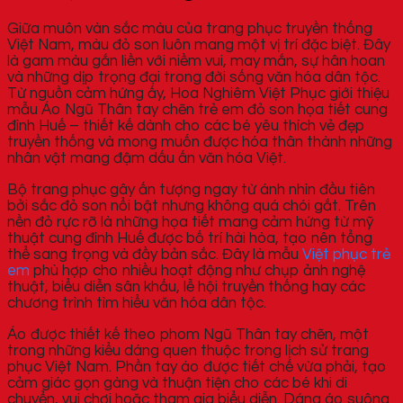
Giữa muôn vàn sắc màu của trang phục truyền thống
Việt Nam, màu đỏ son luôn mang một vị trí đặc biệt. Đây
là gam màu gắn liền với niềm vui, may mắn, sự hân hoan
và những dịp trọng đại trong đời sống văn hóa dân tộc.
Từ nguồn cảm hứng ấy, Hoa Nghiêm Việt Phục giới thiệu
mẫu Áo Ngũ Thân tay chẽn trẻ em đỏ son họa tiết cung
đình Huế – thiết kế dành cho các bé yêu thích vẻ đẹp
truyền thống và mong muốn được hóa thân thành những
nhân vật mang đậm dấu ấn văn hóa Việt.
Bộ trang phục gây ấn tượng ngay từ ánh nhìn đầu tiên
bởi sắc đỏ son nổi bật nhưng không quá chói gắt. Trên
nền đỏ rực rỡ là những họa tiết mang cảm hứng từ mỹ
thuật cung đình Huế được bố trí hài hòa, tạo nên tổng
thể sang trọng và đầy bản sắc. Đây là mẫu
Việt phục trẻ
em
phù hợp cho nhiều hoạt động như chụp ảnh nghệ
thuật, biểu diễn sân khấu, lễ hội truyền thống hay các
chương trình tìm hiểu văn hóa dân tộc.
Áo được thiết kế theo phom Ngũ Thân tay chẽn, một
trong những kiểu dáng quen thuộc trong lịch sử trang
phục Việt Nam. Phần tay áo được tiết chế vừa phải, tạo
cảm giác gọn gàng và thuận tiện cho các bé khi di
chuyển, vui chơi hoặc tham gia biểu diễn. Dáng áo suông