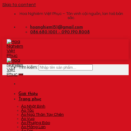
Skip to content
Hoa Nghiêm Việt Phục – Tôn vinh cội nguồn, lan toả bản
sắc.
hoanghiem151@gmail.com
086.680.1001 - 090.190.8008
Tìm kiếm:
Giới thiệu
Trang phục
Áo Nhật Bình
Áo Tấc
Áo Ngũ Thân Tay Chẽn
Áo Vua
Áo Phượng Bào
Áo Mãng Lan