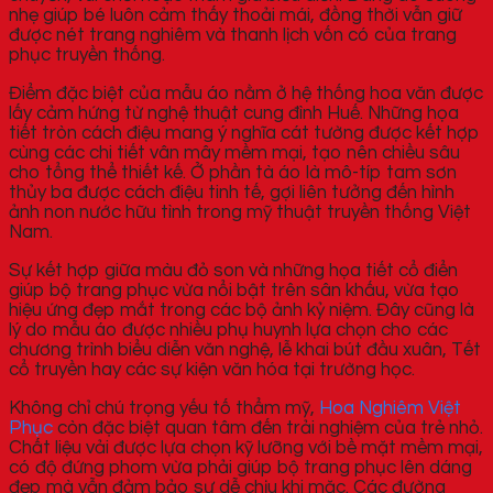
nhẹ giúp bé luôn cảm thấy thoải mái, đồng thời vẫn giữ
được nét trang nghiêm và thanh lịch vốn có của trang
phục truyền thống.
Điểm đặc biệt của mẫu áo nằm ở hệ thống hoa văn được
lấy cảm hứng từ nghệ thuật cung đình Huế. Những họa
tiết tròn cách điệu mang ý nghĩa cát tường được kết hợp
cùng các chi tiết vân mây mềm mại, tạo nên chiều sâu
cho tổng thể thiết kế. Ở phần tà áo là mô-típ tam sơn
thủy ba được cách điệu tinh tế, gợi liên tưởng đến hình
ảnh non nước hữu tình trong mỹ thuật truyền thống Việt
Nam.
Sự kết hợp giữa màu đỏ son và những họa tiết cổ điển
giúp bộ trang phục vừa nổi bật trên sân khấu, vừa tạo
hiệu ứng đẹp mắt trong các bộ ảnh kỷ niệm. Đây cũng là
lý do mẫu áo được nhiều phụ huynh lựa chọn cho các
chương trình biểu diễn văn nghệ, lễ khai bút đầu xuân, Tết
cổ truyền hay các sự kiện văn hóa tại trường học.
Không chỉ chú trọng yếu tố thẩm mỹ,
Hoa Nghiêm Việt
Phục
còn đặc biệt quan tâm đến trải nghiệm của trẻ nhỏ.
Chất liệu vải được lựa chọn kỹ lưỡng với bề mặt mềm mại,
có độ đứng phom vừa phải giúp bộ trang phục lên dáng
đẹp mà vẫn đảm bảo sự dễ chịu khi mặc. Các đường