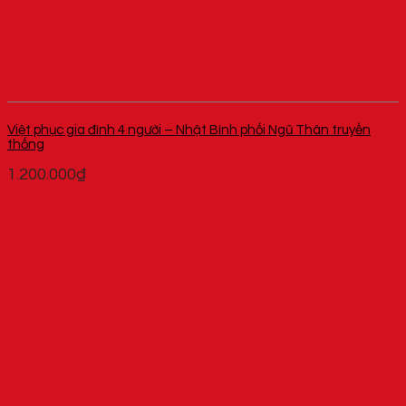
Việt phục gia đình 4 người – Nhật Bình phối Ngũ Thân truyền
thống
1.200.000
₫