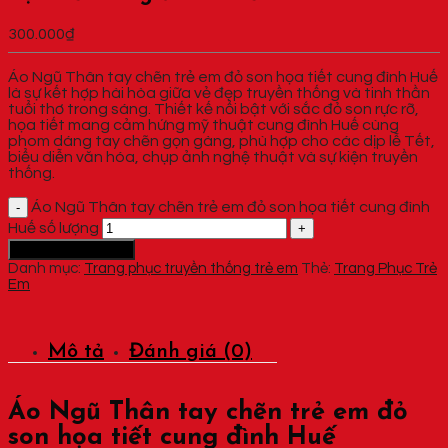
300.000
₫
Áo Ngũ Thân tay chẽn trẻ em đỏ son họa tiết cung đình Huế
là sự kết hợp hài hòa giữa vẻ đẹp truyền thống và tinh thần
tuổi thơ trong sáng. Thiết kế nổi bật với sắc đỏ son rực rỡ,
họa tiết mang cảm hứng mỹ thuật cung đình Huế cùng
phom dáng tay chẽn gọn gàng, phù hợp cho các dịp lễ Tết,
biểu diễn văn hóa, chụp ảnh nghệ thuật và sự kiện truyền
thống.
Áo Ngũ Thân tay chẽn trẻ em đỏ son họa tiết cung đình
Huế số lượng
Thêm vào giỏ hàng
Danh mục:
Trang phục truyền thống trẻ em
Thẻ:
Trang Phục Trẻ
Em
Mô tả
Đánh giá (0)
Áo Ngũ Thân tay chẽn trẻ em đỏ
son họa tiết cung đình Huế