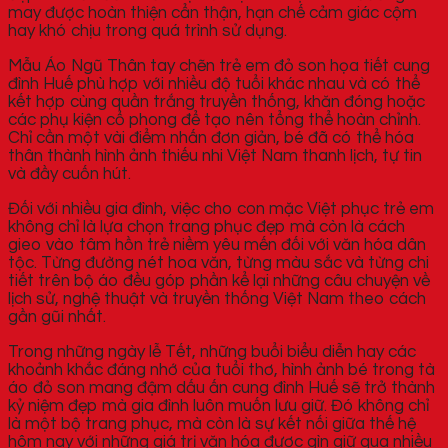
may được hoàn thiện cẩn thận, hạn chế cảm giác cộm
hay khó chịu trong quá trình sử dụng.
Mẫu Áo Ngũ Thân tay chẽn trẻ em đỏ son họa tiết cung
đình Huế phù hợp với nhiều độ tuổi khác nhau và có thể
kết hợp cùng quần trắng truyền thống, khăn đóng hoặc
các phụ kiện cổ phong để tạo nên tổng thể hoàn chỉnh.
Chỉ cần một vài điểm nhấn đơn giản, bé đã có thể hóa
thân thành hình ảnh thiếu nhi Việt Nam thanh lịch, tự tin
và đầy cuốn hút.
Đối với nhiều gia đình, việc cho con mặc Việt phục trẻ em
không chỉ là lựa chọn trang phục đẹp mà còn là cách
gieo vào tâm hồn trẻ niềm yêu mến đối với văn hóa dân
tộc. Từng đường nét hoa văn, từng màu sắc và từng chi
tiết trên bộ áo đều góp phần kể lại những câu chuyện về
lịch sử, nghệ thuật và truyền thống Việt Nam theo cách
gần gũi nhất.
Trong những ngày lễ Tết, những buổi biểu diễn hay các
khoảnh khắc đáng nhớ của tuổi thơ, hình ảnh bé trong tà
áo đỏ son mang đậm dấu ấn cung đình Huế sẽ trở thành
kỷ niệm đẹp mà gia đình luôn muốn lưu giữ. Đó không chỉ
là một bộ trang phục, mà còn là sự kết nối giữa thế hệ
hôm nay với những giá trị văn hóa được gìn giữ qua nhiều