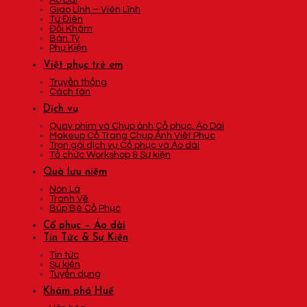
Áo Dài
Giao Lĩnh – Viên Lĩnh
Tứ Điên
Đối Khâm
Bán Tý
Phụ Kiện
Việt phục trẻ em
Truyền thống
Cách tân
Dịch vụ
Quay phim và Chụp ảnh Cổ phục, Áo Dài
Makeup Cổ Trang Chụp Ảnh Việt Phục
Trọn gói dịch vụ Cổ phục và Áo dài
Tổ chức Workshop & Sự kiện
Quà lưu niệm
Nón Lá
Tranh Vẽ
Búp Bê Cổ Phục
Cổ phục – Áo dài
Tin Tức & Sự Kiện
Tin tức
Sự kiện
Tuyển dụng
Khám phá Huế