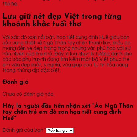
thế hệ.
Lưu giữ nét đẹp Việt trong từng
khoảnh khắc tuổi thơ
Với sắc đỏ son nổi bật, họa tiết cung đình Huế giàu bản
sắc cùng thiết kế Ngũ Thân tay chẽn thanh lịch, mẫu áo
mang đến vẻ đẹp trang trọng nhưng vẫn phù hợp với sự
hồn nhiên của trẻ nhỏ. Đây là lựa chọn lý tưởng dành cho
các bậc phụ huynh đang tìm kiếm một bộ Việt phục trẻ
em vừa đẹp mắt, ý nghĩa, vừa giúp con tự tin tỏa sáng
trong những dịp đặc biệt.
Đánh giá
Chưa có đánh giá nào.
Hãy là người đầu tiên nhận xét “Áo Ngũ Thân
tay chẽn trẻ em đỏ son họa tiết cung đình
Huế”
Đánh giá của bạn
*