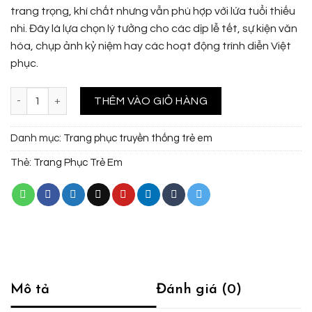
trang trọng, khí chất nhưng vẫn phù hợp với lứa tuổi thiếu
nhi. Đây là lựa chọn lý tưởng cho các dịp lễ tết, sự kiện văn
hóa, chụp ảnh kỷ niệm hay các hoạt động trình diễn Việt
phục.
Áo Ngũ Thân trẻ em gấm vàng hoàng gia họa tiết mặt hổ phù kết h
THÊM VÀO GIỎ HÀNG
Danh mục:
Trang phục truyền thống trẻ em
Thẻ:
Trang Phục Trẻ Em
Mô tả
Đánh giá (0)