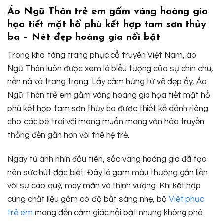
Áo Ngũ Thân trẻ em gấm vàng hoàng gia
họa tiết mặt hổ phù kết hợp tam sơn thủy
ba – Nét đẹp hoàng gia nổi bật
Trong kho tàng trang phục cổ truyền Việt Nam, áo
Ngũ Thân luôn được xem là biểu tượng của sự chỉn chu,
nền nã và trang trọng. Lấy cảm hứng từ vẻ đẹp ấy, Áo
Ngũ Thân trẻ em gấm vàng hoàng gia họa tiết mặt hổ
phù kết hợp tam sơn thủy ba được thiết kế dành riêng
cho các bé trai với mong muốn mang văn hóa truyền
thống đến gần hơn với thế hệ trẻ.
Ngay từ ánh nhìn đầu tiên, sắc vàng hoàng gia đã tạo
nên sức hút đặc biệt. Đây là gam màu thường gắn liền
với sự cao quý, may mắn và thịnh vượng. Khi kết hợp
cùng chất liệu gấm có độ bắt sáng nhẹ, bộ
Việt phục
trẻ em
mang đến cảm giác nổi bật nhưng không phô