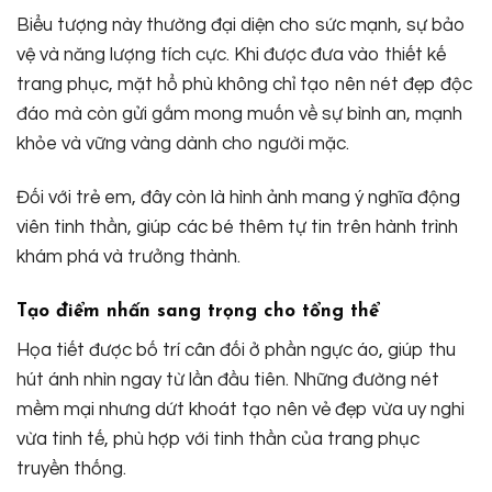
Biểu tượng này thường đại diện cho sức mạnh, sự bảo
vệ và năng lượng tích cực. Khi được đưa vào thiết kế
trang phục, mặt hổ phù không chỉ tạo nên nét đẹp độc
đáo mà còn gửi gắm mong muốn về sự bình an, mạnh
khỏe và vững vàng dành cho người mặc.
Đối với trẻ em, đây còn là hình ảnh mang ý nghĩa động
viên tinh thần, giúp các bé thêm tự tin trên hành trình
khám phá và trưởng thành.
Tạo điểm nhấn sang trọng cho tổng thể
Họa tiết được bố trí cân đối ở phần ngực áo, giúp thu
hút ánh nhìn ngay từ lần đầu tiên. Những đường nét
mềm mại nhưng dứt khoát tạo nên vẻ đẹp vừa uy nghi
vừa tinh tế, phù hợp với tinh thần của trang phục
truyền thống.