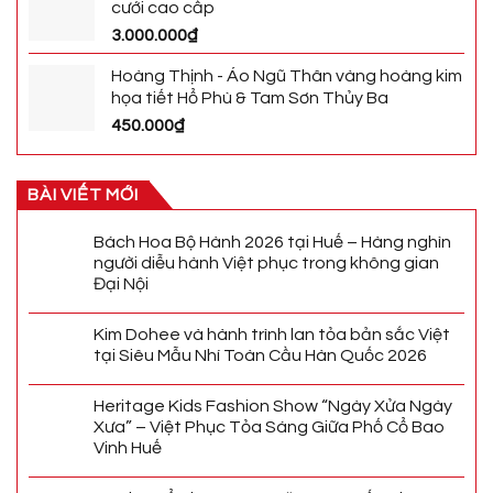
cưới cao cấp
3.000.000
₫
Hoàng Thịnh - Áo Ngũ Thân vàng hoàng kim
họa tiết Hổ Phù & Tam Sơn Thủy Ba
450.000
₫
BÀI VIẾT MỚI
Bách Hoa Bộ Hành 2026 tại Huế – Hàng nghìn
người diễu hành Việt phục trong không gian
Đại Nội
Kim Dohee và hành trình lan tỏa bản sắc Việt
tại Siêu Mẫu Nhí Toàn Cầu Hàn Quốc 2026
Heritage Kids Fashion Show “Ngày Xửa Ngày
Xưa” – Việt Phục Tỏa Sáng Giữa Phố Cổ Bao
Vinh Huế