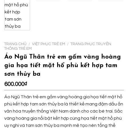
TRANG CHỦ
/
VIỆT PHỤC TRẺ EM
/
TRANG PHỤC TRUYỀN
THỐNG TRẺ EM
Áo Ngũ Thân trẻ em gấm vàng hoàng
gia họa tiết mặt hổ phù kết hợp tam
sơn thủy ba
600.000
₫
Áo Ngũ Thân trẻ em gấm vàng hoàng gia họa tiết mặt hổ
phù kết hợp tam sơn thủy ba là thiết kế mang đậm dấu ấn
văn hóa truyền thống Việt Nam dành cho các bé trai. Sắc
vàng hoàng gia nổi bật kết hợp cùng họa tiết mặt hổ phù
uy nghi và tam sơn thủy ba mạnh mẽ tạo nên tổng thể