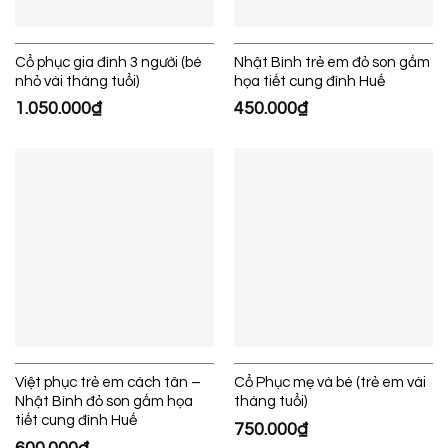
Cổ phục gia đình 3 người (bé
Nhật Bình trẻ em đỏ son gấm
nhỏ vài tháng tuổi)
họa tiết cung đình Huế
1.050.000
₫
450.000
₫
Việt phục trẻ em cách tân –
Cổ Phục mẹ và bé (trẻ em vài
Nhật Bình đỏ son gấm họa
tháng tuổi)
tiết cung đình Huế
750.000
₫