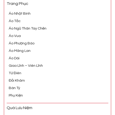
Trang Phục
Áo Nhật Bình
Áo Tấc
Áo Ngũ Thân Tay Chẽn
Áo Vua
Áo Phượng Bào
Áo Mãng Lan
Áo Dài
Giao Lĩnh – Viên Lĩnh
Tứ Điên
Đối Khâm
Bán Tý
Phụ Kiện
Quà Lưu Niệm