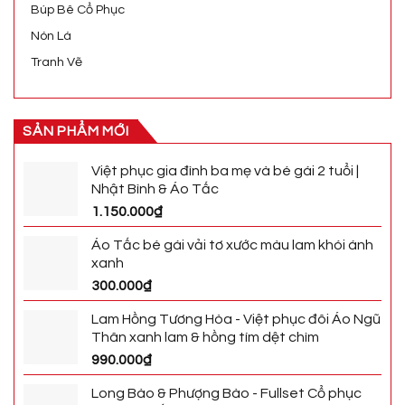
Búp Bê Cổ Phục
Nón Lá
Tranh Vẽ
SẢN PHẨM MỚI
Việt phục gia đình ba mẹ và bé gái 2 tuổi |
Nhật Bình & Áo Tấc
1.150.000
₫
Áo Tấc bé gái vải tơ xước màu lam khói ánh
xanh
300.000
₫
Lam Hồng Tương Hòa - Việt phục đôi Áo Ngũ
Thân xanh lam & hồng tím dệt chìm
990.000
₫
Long Bào & Phượng Bào - Fullset Cổ phục