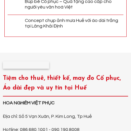
Búp bê Cổ phục – Quà tặng cao cấp cho
người yêu văn hoá Việt
Concept chụp ảnh mưa Huế với áo dài trắng
tại Lăng Khải Định
Tiệm cho thuê, thiết kế, may đo Cổ phục,
Áo dài đẹp và uy tín tại Huế
HOA NGHIÊM VIỆT PHỤC
Địa chỉ: Số 5 Vạn Xuân, P. Kim Long, Tp Huế
Hotline: 086.680.1001 - 090.190.8008