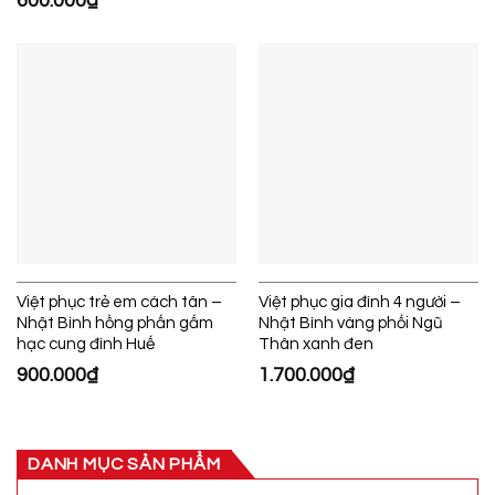
600.000
₫
Việt phục trẻ em cách tân –
Việt phục gia đình 4 người –
Nhật Bình hồng phấn gấm
Nhật Bình vàng phối Ngũ
hạc cung đình Huế
Thân xanh đen
900.000
₫
1.700.000
₫
DANH MỤC SẢN PHẨM