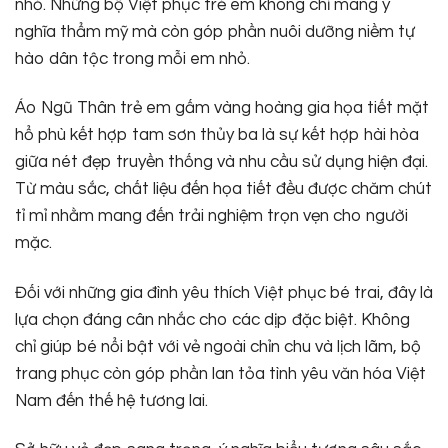
nhỏ. Những bộ Việt phục trẻ em không chỉ mang ý
nghĩa thẩm mỹ mà còn góp phần nuôi dưỡng niềm tự
hào dân tộc trong mỗi em nhỏ.
Áo Ngũ Thân trẻ em gấm vàng hoàng gia họa tiết mặt
hổ phù kết hợp tam sơn thủy ba là sự kết hợp hài hòa
giữa nét đẹp truyền thống và nhu cầu sử dụng hiện đại.
Từ màu sắc, chất liệu đến họa tiết đều được chăm chút
tỉ mỉ nhằm mang đến trải nghiệm trọn vẹn cho người
mặc.
Đối với những gia đình yêu thích Việt phục bé trai, đây là
lựa chọn đáng cân nhắc cho các dịp đặc biệt. Không
chỉ giúp bé nổi bật với vẻ ngoài chỉn chu và lịch lãm, bộ
trang phục còn góp phần lan tỏa tình yêu văn hóa Việt
Nam đến thế hệ tương lai.