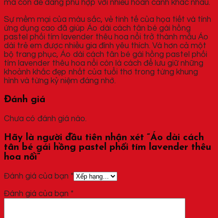
mà còn dễ dàng phù hợp với nhiều hoàn cảnh khác nhau.
Sự mềm mại của màu sắc, vẻ tinh tế của họa tiết và tính
ứng dụng cao đã giúp Áo dài cách tân bé gái hồng
pastel phối tím lavender thêu hoa nổi trở thành mẫu Áo
dài trẻ em được nhiều gia đình yêu thích. Và hơn cả một
bộ trang phục, Áo dài cách tân bé gái hồng pastel phối
tím lavender thêu hoa nổi còn là cách để lưu giữ những
khoảnh khắc đẹp nhất của tuổi thơ trong từng khung
hình và từng kỷ niệm đáng nhớ.
Đánh giá
Chưa có đánh giá nào.
Hãy là người đầu tiên nhận xét “Áo dài cách
tân bé gái hồng pastel phối tím lavender thêu
hoa nổi”
Đánh giá của bạn
*
Đánh giá của bạn
*