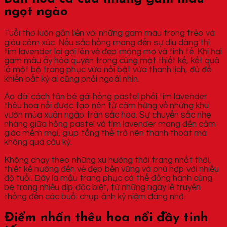
ngọt ngào
Tuổi thơ luôn gắn liền với những gam màu trong trẻo và
giàu cảm xúc. Nếu sắc hồng mang đến sự dịu dàng thì
tím lavender lại gợi lên vẻ đẹp mộng mơ và tinh tế. Khi hai
gam màu ấy hòa quyện trong cùng một thiết kế, kết quả
là một bộ trang phục vừa nổi bật vừa thanh lịch, đủ để
khiến bất kỳ ai cũng phải ngoái nhìn.
Áo dài cách tân bé gái hồng pastel phối tím lavender
thêu hoa nổi được tạo nên từ cảm hứng về những khu
vườn mùa xuân ngập tràn sắc hoa. Sự chuyển sắc nhẹ
nhàng giữa hồng pastel và tím lavender mang đến cảm
giác mềm mại, giúp tổng thể trở nên thanh thoát mà
không quá cầu kỳ.
Không chạy theo những xu hướng thời trang nhất thời,
thiết kế hướng đến vẻ đẹp bền vững và phù hợp với nhiều
độ tuổi. Đây là mẫu trang phục có thể đồng hành cùng
bé trong nhiều dịp đặc biệt, từ những ngày lễ truyền
thống đến các buổi chụp ảnh kỷ niệm đáng nhớ.
Điểm nhấn thêu hoa nổi đầy tinh