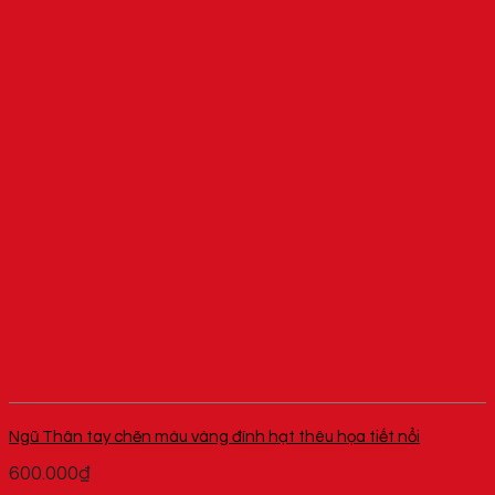
Ngũ Thân tay chẽn màu vàng đính hạt thêu họa tiết nổi
600.000
₫