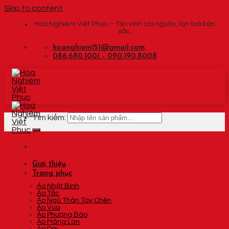
Skip to content
Hoa Nghiêm Việt Phục – Tôn vinh cội nguồn, lan toả bản
sắc.
hoanghiem151@gmail.com
086.680.1001 - 090.190.8008
Tìm kiếm:
Giới thiệu
Trang phục
Áo Nhật Bình
Áo Tấc
Áo Ngũ Thân Tay Chẽn
Áo Vua
Áo Phượng Bào
Áo Mãng Lan