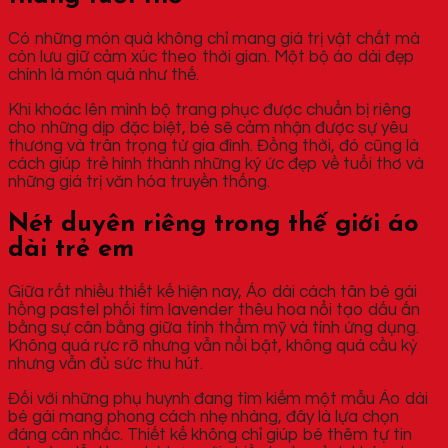
Có những món quà không chỉ mang giá trị vật chất mà
còn lưu giữ cảm xúc theo thời gian. Một bộ áo dài đẹp
chính là món quà như thế.
Khi khoác lên mình bộ trang phục được chuẩn bị riêng
cho những dịp đặc biệt, bé sẽ cảm nhận được sự yêu
thương và trân trọng từ gia đình. Đồng thời, đó cũng là
cách giúp trẻ hình thành những ký ức đẹp về tuổi thơ và
những giá trị văn hóa truyền thống.
Nét duyên riêng trong thế giới áo
dài trẻ em
Giữa rất nhiều thiết kế hiện nay, Áo dài cách tân bé gái
hồng pastel phối tím lavender thêu hoa nổi tạo dấu ấn
bằng sự cân bằng giữa tính thẩm mỹ và tính ứng dụng.
Không quá rực rỡ nhưng vẫn nổi bật, không quá cầu kỳ
nhưng vẫn đủ sức thu hút.
Đối với những phụ huynh đang tìm kiếm một mẫu Áo dài
bé gái mang phong cách nhẹ nhàng, đây là lựa chọn
đáng cân nhắc. Thiết kế không chỉ giúp bé thêm tự tin