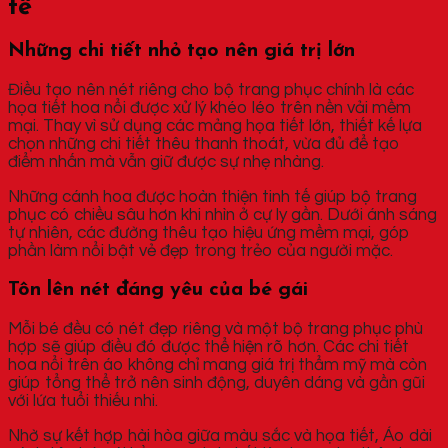
tế
Những chi tiết nhỏ tạo nên giá trị lớn
Điều tạo nên nét riêng cho bộ trang phục chính là các
họa tiết hoa nổi được xử lý khéo léo trên nền vải mềm
mại. Thay vì sử dụng các mảng họa tiết lớn, thiết kế lựa
chọn những chi tiết thêu thanh thoát, vừa đủ để tạo
điểm nhấn mà vẫn giữ được sự nhẹ nhàng.
Những cánh hoa được hoàn thiện tinh tế giúp bộ trang
phục có chiều sâu hơn khi nhìn ở cự ly gần. Dưới ánh sáng
tự nhiên, các đường thêu tạo hiệu ứng mềm mại, góp
phần làm nổi bật vẻ đẹp trong trẻo của người mặc.
Tôn lên nét đáng yêu của bé gái
Mỗi bé đều có nét đẹp riêng và một bộ trang phục phù
hợp sẽ giúp điều đó được thể hiện rõ hơn. Các chi tiết
hoa nổi trên áo không chỉ mang giá trị thẩm mỹ mà còn
giúp tổng thể trở nên sinh động, duyên dáng và gần gũi
với lứa tuổi thiếu nhi.
Nhờ sự kết hợp hài hòa giữa màu sắc và họa tiết, Áo dài