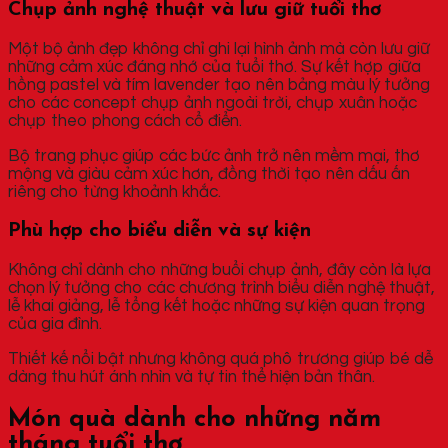
Chụp ảnh nghệ thuật và lưu giữ tuổi thơ
Một bộ ảnh đẹp không chỉ ghi lại hình ảnh mà còn lưu giữ
những cảm xúc đáng nhớ của tuổi thơ. Sự kết hợp giữa
hồng pastel và tím lavender tạo nên bảng màu lý tưởng
cho các concept chụp ảnh ngoài trời, chụp xuân hoặc
chụp theo phong cách cổ điển.
Bộ trang phục giúp các bức ảnh trở nên mềm mại, thơ
mộng và giàu cảm xúc hơn, đồng thời tạo nên dấu ấn
riêng cho từng khoảnh khắc.
Phù hợp cho biểu diễn và sự kiện
Không chỉ dành cho những buổi chụp ảnh, đây còn là lựa
chọn lý tưởng cho các chương trình biểu diễn nghệ thuật,
lễ khai giảng, lễ tổng kết hoặc những sự kiện quan trọng
của gia đình.
Thiết kế nổi bật nhưng không quá phô trương giúp bé dễ
dàng thu hút ánh nhìn và tự tin thể hiện bản thân.
Món quà dành cho những năm
tháng tuổi thơ