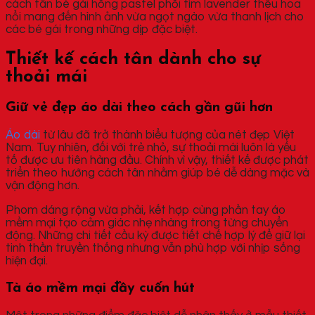
cách tân bé gái hồng pastel phối tím lavender thêu hoa
nổi mang đến hình ảnh vừa ngọt ngào vừa thanh lịch cho
các bé gái trong những dịp đặc biệt.
Thiết kế cách tân dành cho sự
thoải mái
Giữ vẻ đẹp áo dài theo cách gần gũi hơn
Áo dài
từ lâu đã trở thành biểu tượng của nét đẹp Việt
Nam. Tuy nhiên, đối với trẻ nhỏ, sự thoải mái luôn là yếu
tố được ưu tiên hàng đầu. Chính vì vậy, thiết kế được phát
triển theo hướng cách tân nhằm giúp bé dễ dàng mặc và
vận động hơn.
Phom dáng rộng vừa phải, kết hợp cùng phần tay áo
mềm mại tạo cảm giác nhẹ nhàng trong từng chuyển
động. Những chi tiết cầu kỳ được tiết chế hợp lý để giữ lại
tinh thần truyền thống nhưng vẫn phù hợp với nhịp sống
hiện đại.
Tà áo mềm mại đầy cuốn hút