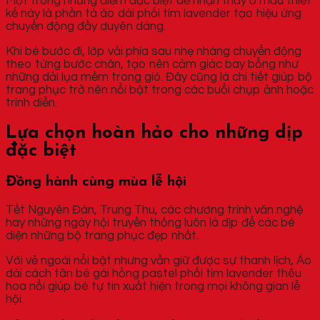
Một trong những điểm đặc biệt dễ nhận thấy ở mẫu thiết
kế này là phần tà áo dài phối tím lavender tạo hiệu ứng
chuyển động đầy duyên dáng.
Khi bé bước đi, lớp vải phía sau nhẹ nhàng chuyển động
theo từng bước chân, tạo nên cảm giác bay bổng như
những dải lụa mềm trong gió. Đây cũng là chi tiết giúp bộ
trang phục trở nên nổi bật trong các buổi chụp ảnh hoặc
trình diễn.
Lựa chọn hoàn hảo cho những dịp
đặc biệt
Đồng hành cùng mùa lễ hội
Tết Nguyên Đán, Trung Thu, các chương trình văn nghệ
hay những ngày hội truyền thống luôn là dịp để các bé
diện những bộ trang phục đẹp nhất.
Với vẻ ngoài nổi bật nhưng vẫn giữ được sự thanh lịch, Áo
dài cách tân bé gái hồng pastel phối tím lavender thêu
hoa nổi giúp bé tự tin xuất hiện trong mọi không gian lễ
hội.