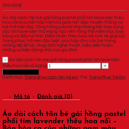
550.000
₫
Áo dài cách tân bé gái hồng pastel phối tím lavender thêu
hoa nổi là sự kết hợp hài hòa giữa nét đẹp truyền thống và
hơi thở hiện đại. Tông hồng pastel nhẹ nhàng kết hợp cùng
sắc tím lavender thơ mộng tạo nên tổng thể mềm mại, bay
bổng và đầy nữ tính. Điểm nhấn thêu hoa nổi tinh tế giúp bộ
trang phục trở nên đặc biệt, phù hợp cho các bé trong
những dịp lễ hội, chụp ảnh nghệ thuật, biểu diễn hoặc
những sự kiện đáng nhớ của gia đình.
Áo dài cách tân bé gái hồng pastel phối tím lavender
thêu hoa nổi số lượng
Thêm vào giỏ hàng
Danh mục:
Trang phục cách tân trẻ em
Thẻ:
Trang Phục Trẻ Em
Mô tả
Đánh giá (0)
Áo dài cách tân bé gái hồng pastel
phối tím lavender thêu hoa nổi –
Bản hòa ca của những gam màu