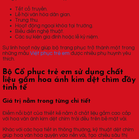
Tết cổ truyền.
Lễ hội văn hóa dân gian.
Trung thu.
Hoạt động ngoại khóa tại trường.
Biểu diễn nghệ thuật.
Các sự kiện gia đình hoặc lễ kỷ niệm.
Sự linh hoạt này giúp bộ trang phục trở thành một trong
những mẫu
Việt phục trẻ em
được nhiều phụ huynh yêu
thích.
Bộ Cổ phục trẻ em sử dụng chất
liệu gấm hoa ánh kim dệt chìm đầy
tinh tế
Giá trị nằm trong từng chi tiết
Điểm nổi bật của thiết kế nằm ở chất liệu gấm cao cấp
với hoa văn ánh kim dệt chìm trải đều trên bề mặt vải.
Khác với các họa tiết in thông thường, kỹ thuật dệt chìm
giúp hoa văn hòa quyện vào nền vải, tạo chiều sâu thị