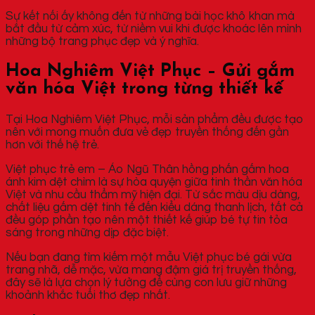
Sự kết nối ấy không đến từ những bài học khô khan mà
bắt đầu từ cảm xúc, từ niềm vui khi được khoác lên mình
những bộ trang phục đẹp và ý nghĩa.
Hoa Nghiêm Việt Phục – Gửi gắm
văn hóa Việt trong từng thiết kế
Tại Hoa Nghiêm Việt Phục, mỗi sản phẩm đều được tạo
nên với mong muốn đưa vẻ đẹp truyền thống đến gần
hơn với thế hệ trẻ.
Việt phục trẻ em – Áo Ngũ Thân hồng phấn gấm hoa
ánh kim dệt chìm là sự hòa quyện giữa tinh thần văn hóa
Việt và nhu cầu thẩm mỹ hiện đại. Từ sắc màu dịu dàng,
chất liệu gấm dệt tinh tế đến kiểu dáng thanh lịch, tất cả
đều góp phần tạo nên một thiết kế giúp bé tự tin tỏa
sáng trong những dịp đặc biệt.
Nếu bạn đang tìm kiếm một mẫu Việt phục bé gái vừa
trang nhã, dễ mặc, vừa mang đậm giá trị truyền thống,
đây sẽ là lựa chọn lý tưởng để cùng con lưu giữ những
khoảnh khắc tuổi thơ đẹp nhất.