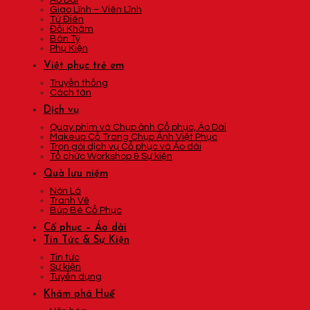
Áo Dài
Giao Lĩnh – Viên Lĩnh
Tứ Điên
Đối Khâm
Bán Tý
Phụ Kiện
Việt phục trẻ em
Truyền thống
Cách tân
Dịch vụ
Quay phim và Chụp ảnh Cổ phục, Áo Dài
Makeup Cổ Trang Chụp Ảnh Việt Phục
Trọn gói dịch vụ Cổ phục và Áo dài
Tổ chức Workshop & Sự kiện
Quà lưu niệm
Nón Lá
Tranh Vẽ
Búp Bê Cổ Phục
Cổ phục – Áo dài
Tin Tức & Sự Kiện
Tin tức
Sự kiện
Tuyển dụng
Khám phá Huế