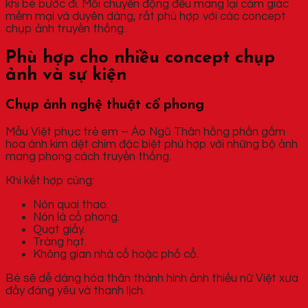
khi bé bước đi. Mỗi chuyển động đều mang lại cảm giác
mềm mại và duyên dáng, rất phù hợp với các concept
chụp ảnh truyền thống.
Phù hợp cho nhiều concept chụp
ảnh và sự kiện
Chụp ảnh nghệ thuật cổ phong
Mẫu Việt phục trẻ em – Áo Ngũ Thân hồng phấn gấm
hoa ánh kim dệt chìm đặc biệt phù hợp với những bộ ảnh
mang phong cách truyền thống.
Khi kết hợp cùng:
Nón quai thao.
Nón lá cổ phong.
Quạt giấy.
Tràng hạt.
Không gian nhà cổ hoặc phố cổ.
Bé sẽ dễ dàng hóa thân thành hình ảnh thiếu nữ Việt xưa
đầy đáng yêu và thanh lịch.