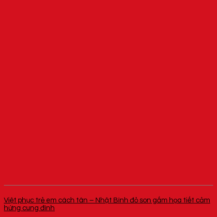
Việt phục trẻ em cách tân – Nhật Bình đỏ son gấm họa tiết cảm
hứng cung đình