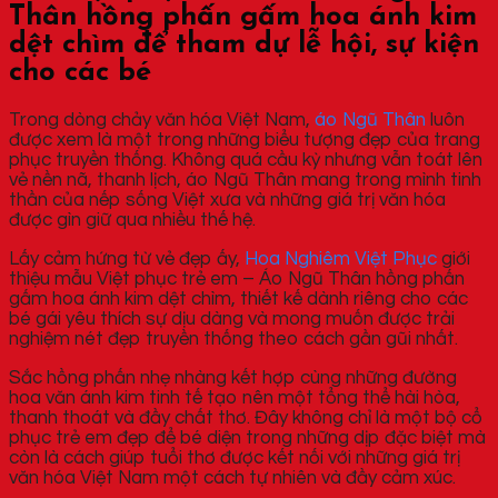
Thân hồng phấn gấm hoa ánh kim
dệt chìm để tham dự lễ hội, sự kiện
cho các bé
Trong dòng chảy văn hóa Việt Nam,
áo Ngũ Thân
luôn
được xem là một trong những biểu tượng đẹp của trang
phục truyền thống. Không quá cầu kỳ nhưng vẫn toát lên
vẻ nền nã, thanh lịch, áo Ngũ Thân mang trong mình tinh
thần của nếp sống Việt xưa và những giá trị văn hóa
được gìn giữ qua nhiều thế hệ.
Lấy cảm hứng từ vẻ đẹp ấy,
Hoa Nghiêm Việt Phục
giới
thiệu mẫu Việt phục trẻ em – Áo Ngũ Thân hồng phấn
gấm hoa ánh kim dệt chìm, thiết kế dành riêng cho các
bé gái yêu thích sự dịu dàng và mong muốn được trải
nghiệm nét đẹp truyền thống theo cách gần gũi nhất.
Sắc hồng phấn nhẹ nhàng kết hợp cùng những đường
hoa văn ánh kim tinh tế tạo nên một tổng thể hài hòa,
thanh thoát và đầy chất thơ. Đây không chỉ là một bộ cổ
phục trẻ em đẹp để bé diện trong những dịp đặc biệt mà
còn là cách giúp tuổi thơ được kết nối với những giá trị
văn hóa Việt Nam một cách tự nhiên và đầy cảm xúc.