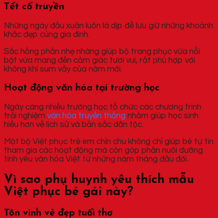
Tết cổ truyền
Những ngày đầu xuân luôn là dịp để lưu giữ những khoảnh
khắc đẹp cùng gia đình.
Sắc hồng phấn nhẹ nhàng giúp bộ trang phục vừa nổi
bật vừa mang đến cảm giác tươi vui, rất phù hợp với
không khí sum vầy của năm mới.
Hoạt động văn hóa tại trường học
Ngày càng nhiều trường học tổ chức các chương trình
trải nghiệm
văn hóa truyền thống
nhằm giúp học sinh
hiểu hơn về lịch sử và bản sắc dân tộc.
Một bộ Việt phục trẻ em chỉn chu không chỉ giúp bé tự tin
tham gia các hoạt động mà còn góp phần nuôi dưỡng
tình yêu văn hóa Việt từ những năm tháng đầu đời.
Vì sao phụ huynh yêu thích mẫu
Việt phục bé gái này?
Tôn vinh vẻ đẹp tuổi thơ