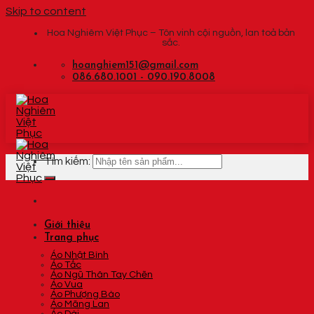
Skip to content
Hoa Nghiêm Việt Phục – Tôn vinh cội nguồn, lan toả bản
sắc.
hoanghiem151@gmail.com
086.680.1001 - 090.190.8008
Tìm kiếm:
Giới thiệu
Trang phục
Áo Nhật Bình
Áo Tấc
Áo Ngũ Thân Tay Chẽn
Áo Vua
Áo Phượng Bào
Áo Mãng Lan