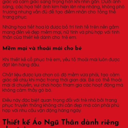
giác và cảm giác sang trọng hơn khi nhìn gần. Dưới ánh
sáng, các họa tiết ánh kim hiện lên nhẹ nhàng, không phô
trương nhưng vẫn đủ để tạo điểm nhấn cho tổng thể
trang phục.
Những họa tiết hoa lá được bố trí tinh tế trên nền gấm
mang đến vẻ đẹp mềm mại, nữ tính và phù hợp với tinh
thần của thiết kế dành cho trẻ em.
Mềm mại và thoải mái cho bé
Khi thiết kế cổ phục trẻ em, yếu tố thoải mái luôn được
đặt lên hàng đầu.
Chất liệu được lựa chọn có độ mềm vừa phải, tạo cảm
giác dễ chịu khi mặc trong thời gian dài. Bé có thể thoải
mái di chuyển, vui chơi hoặc tham gia các hoạt động mà
không cảm thấy gò bó.
Điều này đặc biệt quan trọng đối với trẻ nhỏ bởi trang
phục truyền thống không chỉ cần đẹp mà còn phải phù
hợp với nhu cầu vận động hàng ngày.
Thiết kế Áo Ngũ Thân dành riêng