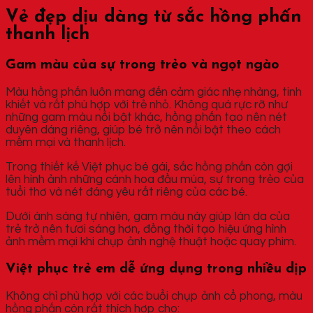
Vẻ đẹp dịu dàng từ sắc hồng phấn
thanh lịch
Gam màu của sự trong trẻo và ngọt ngào
Màu hồng phấn luôn mang đến cảm giác nhẹ nhàng, tinh
khiết và rất phù hợp với trẻ nhỏ. Không quá rực rỡ như
những gam màu nổi bật khác, hồng phấn tạo nên nét
duyên dáng riêng, giúp bé trở nên nổi bật theo cách
mềm mại và thanh lịch.
Trong thiết kế Việt phục bé gái, sắc hồng phấn còn gợi
lên hình ảnh những cánh hoa đầu mùa, sự trong trẻo của
tuổi thơ và nét đáng yêu rất riêng của các bé.
Dưới ánh sáng tự nhiên, gam màu này giúp làn da của
trẻ trở nên tươi sáng hơn, đồng thời tạo hiệu ứng hình
ảnh mềm mại khi chụp ảnh nghệ thuật hoặc quay phim.
Việt phục trẻ em dễ ứng dụng trong nhiều dịp
Không chỉ phù hợp với các buổi chụp ảnh cổ phong, màu
hồng phấn còn rất thích hợp cho: