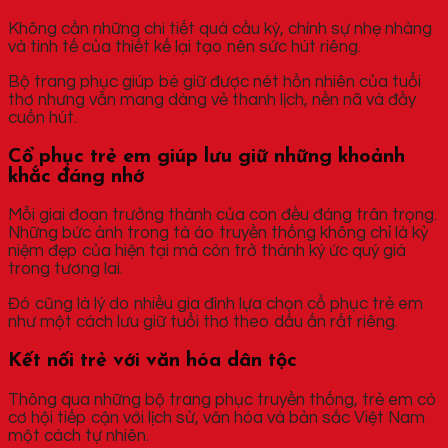
Không cần những chi tiết quá cầu kỳ, chính sự nhẹ nhàng
và tinh tế của thiết kế lại tạo nên sức hút riêng.
Bộ trang phục giúp bé giữ được nét hồn nhiên của tuổi
thơ nhưng vẫn mang dáng vẻ thanh lịch, nền nã và đầy
cuốn hút.
Cổ phục trẻ em giúp lưu giữ những khoảnh
khắc đáng nhớ
Mỗi giai đoạn trưởng thành của con đều đáng trân trọng.
Những bức ảnh trong tà áo truyền thống không chỉ là kỷ
niệm đẹp của hiện tại mà còn trở thành ký ức quý giá
trong tương lai.
Đó cũng là lý do nhiều gia đình lựa chọn cổ phục trẻ em
như một cách lưu giữ tuổi thơ theo dấu ấn rất riêng.
Kết nối trẻ với văn hóa dân tộc
Thông qua những bộ trang phục truyền thống, trẻ em có
cơ hội tiếp cận với lịch sử, văn hóa và bản sắc Việt Nam
một cách tự nhiên.