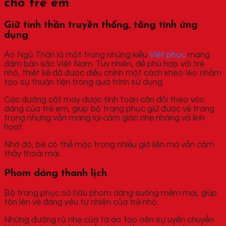
cho trẻ em
Giữ tinh thần truyền thống, tăng tính ứng
dụng
Áo Ngũ Thân là một trong những kiểu
Việt phục
mang
đậm bản sắc Việt Nam. Tuy nhiên, để phù hợp với trẻ
nhỏ, thiết kế đã được điều chỉnh một cách khéo léo nhằm
tạo sự thuận tiện trong quá trình sử dụng.
Các đường cắt may được tính toán cân đối theo vóc
dáng của trẻ em, giúp bộ trang phục giữ được vẻ trang
trọng nhưng vẫn mang lại cảm giác nhẹ nhàng và linh
hoạt.
Nhờ đó, bé có thể mặc trong nhiều giờ liền mà vẫn cảm
thấy thoải mái.
Phom dáng thanh lịch
Bộ trang phục sở hữu phom dáng suông mềm mại, giúp
tôn lên vẻ đáng yêu tự nhiên của trẻ nhỏ.
Những đường rủ nhẹ của tà áo tạo nên sự uyển chuyển