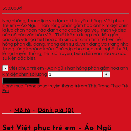
550.000
₫
Nhẹ nhàng, thanh lịch và đậm nét truyền thống, Việt phục
trẻ em – Áo Ngũ Thân hồng phấn gấm hoa ánh kim dệt chìm
là lựa chọn hoàn hảo dành cho các bé gái yêu thích vẻ đẹp
nền nã của văn hóa Việt. Thiết kế sử dụng chất liệu gấm
cao cấp với họa tiết hoa ánh kim dệt chìm tinh tế trên nền
hồng phấn dịu dàng, mang đến sự duyên dáng và trang nhã
trong từng khoảnh khắc. Phù hợp cho chụp ảnh nghệ thuật,
lễ hội truyền thống, Tết cổ truyền, biểu diễn văn hóa và các
sự kiện đặc biệt.
Việt phục trẻ em - Áo Ngũ Thân hồng phấn gấm hoa ánh
kim dệt chìm số lượng
Thêm vào giỏ hàng
Danh mục:
Trang phục truyền thống trẻ em
Thẻ:
Trang Phục Trẻ
Em
Mô tả
Đánh giá (0)
Set Việt phục trẻ em – Áo Ngũ