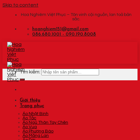
Skip to content
Hoa Nghiêm Việt Phục – Tôn vinh cội nguồn, lan toả bản
sắc.
hoanghiem151@gmail.com
086.680.1001 - 090.190.8008
Tìm kiếm:
Giới thiệu
Trang phục
Áo Nhật Bình
Áo Tấc
Áo Ngũ Thân Tay Chẽn
Áo Vua
Áo Phượng Bào
Áo Mãng Lan