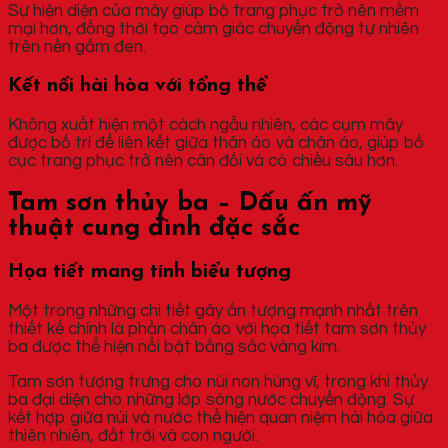
Sự hiện diện của mây giúp bộ trang phục trở nên mềm
mại hơn, đồng thời tạo cảm giác chuyển động tự nhiên
trên nền gấm đen.
Kết nối hài hòa với tổng thể
Không xuất hiện một cách ngẫu nhiên, các cụm mây
được bố trí để liên kết giữa thân áo và chân áo, giúp bố
cục trang phục trở nên cân đối và có chiều sâu hơn.
Tam sơn thủy ba – Dấu ấn mỹ
thuật cung đình đặc sắc
Họa tiết mang tính biểu tượng
Một trong những chi tiết gây ấn tượng mạnh nhất trên
thiết kế chính là phần chân áo với họa tiết tam sơn thủy
ba được thể hiện nổi bật bằng sắc vàng kim.
Tam sơn tượng trưng cho núi non hùng vĩ, trong khi thủy
ba đại diện cho những lớp sóng nước chuyển động. Sự
kết hợp giữa núi và nước thể hiện quan niệm hài hòa giữa
thiên nhiên, đất trời và con người.