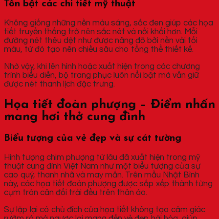
Tôn bật các chi tiết mỹ thuật
Không giống những nền màu sáng, sắc đen giúp các họa
tiết truyền thống trở nên sắc nét và nổi khối hơn. Mỗi
đường nét thêu dệt như được nâng đỡ bởi nền vải tối
màu, từ đó tạo nên chiều sâu cho tổng thể thiết kế.
Nhờ vậy, khi lên hình hoặc xuất hiện trong các chương
trình biểu diễn, bộ trang phục luôn nổi bật mà vẫn giữ
được nét thanh lịch đặc trưng.
Họa tiết đoàn phượng – Điểm nhấn
mang hơi thở cung đình
Biểu tượng của vẻ đẹp và sự cát tường
Hình tượng chim phượng từ lâu đã xuất hiện trong mỹ
thuật cung đình Việt Nam như một biểu tượng của sự
cao quý, thanh nhã và may mắn. Trên mẫu Nhật Bình
này, các họa tiết đoàn phượng được sắp xếp thành từng
cụm tròn cân đối trải đều trên thân áo.
Sự lặp lại có chủ đích của họa tiết không tạo cảm giác
rườm rà mà ngược lại mang đến vẻ đẹp hài hòa, giúp