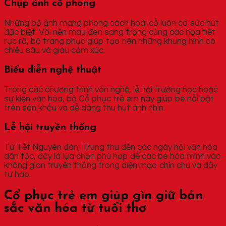
Chụp ảnh cổ phong
Những bộ ảnh mang phong cách hoài cổ luôn có sức hút
đặc biệt. Với nền màu đen sang trọng cùng các họa tiết
rực rỡ, bộ trang phục giúp tạo nên những khung hình có
chiều sâu và giàu cảm xúc.
Biểu diễn nghệ thuật
Trong các chương trình văn nghệ, lễ hội trường học hoặc
sự kiện văn hóa, bộ Cổ phục trẻ em này giúp bé nổi bật
trên sân khấu và dễ dàng thu hút ánh nhìn.
Lễ hội truyền thống
Từ Tết Nguyên đán, Trung thu đến các ngày hội văn hóa
dân tộc, đây là lựa chọn phù hợp để các bé hòa mình vào
không gian truyền thống trong diện mạo chỉn chu và đầy
tự hào.
Cổ phục trẻ em giúp gìn giữ bản
sắc văn hóa từ tuổi thơ