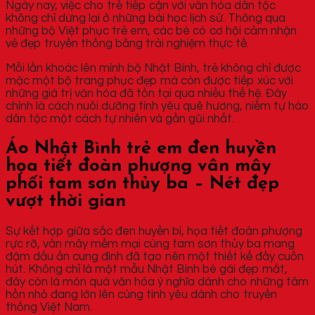
Ngày nay, việc cho trẻ tiếp cận với văn hóa dân tộc
không chỉ dừng lại ở những bài học lịch sử. Thông qua
những bộ Việt phục trẻ em, các bé có cơ hội cảm nhận
vẻ đẹp truyền thống bằng trải nghiệm thực tế.
Mỗi lần khoác lên mình bộ Nhật Bình, trẻ không chỉ được
mặc một bộ trang phục đẹp mà còn được tiếp xúc với
những giá trị văn hóa đã tồn tại qua nhiều thế hệ. Đây
chính là cách nuôi dưỡng tình yêu quê hương, niềm tự hào
dân tộc một cách tự nhiên và gần gũi nhất.
Áo Nhật Bình trẻ em đen huyền
họa tiết đoàn phượng vân mây
phối tam sơn thủy ba – Nét đẹp
vượt thời gian
Sự kết hợp giữa sắc đen huyền bí, họa tiết đoàn phượng
rực rỡ, vân mây mềm mại cùng tam sơn thủy ba mang
đậm dấu ấn cung đình đã tạo nên một thiết kế đầy cuốn
hút. Không chỉ là một mẫu Nhật Bình bé gái đẹp mắt,
đây còn là món quà văn hóa ý nghĩa dành cho những tâm
hồn nhỏ đang lớn lên cùng tình yêu dành cho truyền
thống Việt Nam.