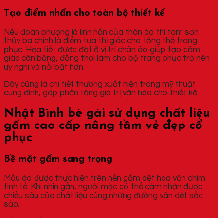
Tạo điểm nhấn cho toàn bộ thiết kế
Nếu đoàn phượng là linh hồn của thân áo thì tam sơn
thủy ba chính là điểm tựa thị giác cho tổng thể trang
phục. Họa tiết được đặt ở vị trí chân áo giúp tạo cảm
giác cân bằng, đồng thời làm cho bộ trang phục trở nên
uy nghi và nổi bật hơn.
Đây cũng là chi tiết thường xuất hiện trong mỹ thuật
cung đình, góp phần tăng giá trị văn hóa cho thiết kế.
Nhật Bình bé gái sử dụng chất liệu
gấm cao cấp nâng tầm vẻ đẹp cổ
phục
Bề mặt gấm sang trọng
Mẫu áo được thực hiện trên nền gấm dệt hoa văn chìm
tinh tế. Khi nhìn gần, người mặc có thể cảm nhận được
chiều sâu của chất liệu cùng những đường vân dệt sắc
sảo.