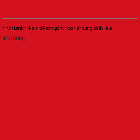
Nhật Bình trẻ em đỏ son gấm họa tiết cung đình Huế
450.000
₫