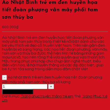
Áo Nhật Bình trẻ em đen huyền họa
tiết đoàn phượng vân mây phối tam
sơn thủy ba
600.000
₫
Áo Nhật Bình trẻ em đen huyền họa tiết đoàn phượng vân
mây phối tam sơn thủy ba là thiết kế nổi bật dành cho các
bé yêu thích vẻ đẹp cổ truyền Việt Nam. Trên nền gấm đen
huyền bí và sang trọng, các họa tiết đoàn phượng, vân mây,
tam sơn và thủy ba được thể hiện tinh tế bằng những gam
màu rực rỡ, tạo nên tổng thể vừa quyền quý vừa thanh lịch.
Mẫu trang phục phù hợp cho chụp ảnh nghệ thuật, biểu
diễn văn hóa, lễ hội truyền thống và các dịp đặc biệt, giúp
bé tự tin tỏa sáng trong diện mạo đậm chất Việt.
Áo Nhật Bình trẻ em đen huyền họa tiết đoàn phượng
vân mây phối tam sơn thủy ba số lượng
Thêm vào giỏ hàng
Danh mục:
Trang phục truyền thống trẻ em
Thẻ:
Trang Phục Trẻ
Em