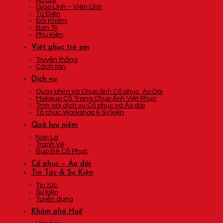
Áo Dài
Giao Lĩnh – Viên Lĩnh
Tứ Điên
Đối Khâm
Bán Tý
Phụ Kiện
Việt phục trẻ em
Truyền thống
Cách tân
Dịch vụ
Quay phim và Chụp ảnh Cổ phục, Áo Dài
Makeup Cổ Trang Chụp Ảnh Việt Phục
Trọn gói dịch vụ Cổ phục và Áo dài
Tổ chức Workshop & Sự kiện
Quà lưu niệm
Nón Lá
Tranh Vẽ
Búp Bê Cổ Phục
Cổ phục – Áo dài
Tin Tức & Sự Kiện
Tin tức
Sự kiện
Tuyển dụng
Khám phá Huế