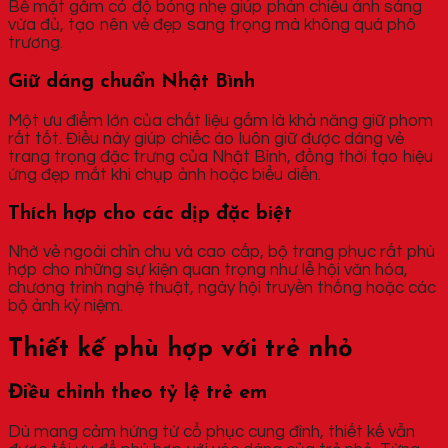
Bề mặt gấm có độ bóng nhẹ giúp phản chiếu ánh sáng
vừa đủ, tạo nên vẻ đẹp sang trọng mà không quá phô
trương.
Giữ dáng chuẩn Nhật Bình
Một ưu điểm lớn của chất liệu gấm là khả năng giữ phom
rất tốt. Điều này giúp chiếc áo luôn giữ được dáng vẻ
trang trọng đặc trưng của Nhật Bình, đồng thời tạo hiệu
ứng đẹp mắt khi chụp ảnh hoặc biểu diễn.
Thích hợp cho các dịp đặc biệt
Nhờ vẻ ngoài chỉn chu và cao cấp, bộ trang phục rất phù
hợp cho những sự kiện quan trọng như lễ hội văn hóa,
chương trình nghệ thuật, ngày hội truyền thống hoặc các
bộ ảnh kỷ niệm.
Thiết kế phù hợp với trẻ nhỏ
Điều chỉnh theo tỷ lệ trẻ em
Dù mang cảm hứng từ cổ phục cung đình, thiết kế vẫn