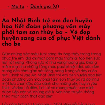
Mô tả
Đánh giá (0)
Áo Nhật Bình trẻ em đen huyền
họa tiết đoàn phượng vân mây
phối tam sơn thủy ba – Vẻ đẹp
huyền sang của cổ phục Việt dành
cho bé
Giữa những sắc màu tươi sáng thường thấy trong trang
phục trẻ em, đôi khi một gam màu trầm lại tạo nên sức
hút rất riêng. Không rực rỡ như vàng hoàng gia, không
mềm mại như những tông màu pastel hiện đại, sắc đen
mang đến cảm giác sâu lắng, sang trọng và đầy cuốn
hút. Chính vì vậy, Áo Nhật Bình trẻ em đen huyền họa tiết
đoàn phượng vân mây phối tam sơn thủy ba ra đời như
một lựa chọn độc đáo dành cho những phụ huynh yêu
thích vẻ đẹp cổ điển, tinh tế và mong muốn con mình
được tiếp cận với những giá trị văn hóa truyền thống
theo một cách thật đặc biệt.
Lấy cảm hứng từ trang phục Nhật Bình nổi tiếng của