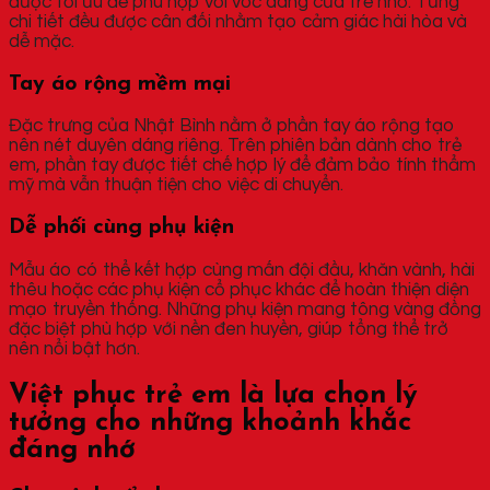
được tối ưu để phù hợp với vóc dáng của trẻ nhỏ. Từng
chi tiết đều được cân đối nhằm tạo cảm giác hài hòa và
dễ mặc.
Tay áo rộng mềm mại
Đặc trưng của Nhật Bình nằm ở phần tay áo rộng tạo
nên nét duyên dáng riêng. Trên phiên bản dành cho trẻ
em, phần tay được tiết chế hợp lý để đảm bảo tính thẩm
mỹ mà vẫn thuận tiện cho việc di chuyển.
Dễ phối cùng phụ kiện
Mẫu áo có thể kết hợp cùng mấn đội đầu, khăn vành, hài
thêu hoặc các phụ kiện cổ phục khác để hoàn thiện diện
mạo truyền thống. Những phụ kiện mang tông vàng đồng
đặc biệt phù hợp với nền đen huyền, giúp tổng thể trở
nên nổi bật hơn.
Việt phục trẻ em là lựa chọn lý
tưởng cho những khoảnh khắc
đáng nhớ