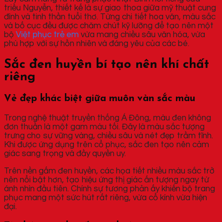
triều Nguyễn, thiết kế là sự giao thoa giữa mỹ thuật cung
đình và tinh thần tuổi thơ. Từng chi tiết hoa văn, màu sắc
và bố cục đều được chăm chút kỹ lưỡng để tạo nên một
bộ
Việt phục trẻ em
vừa mang chiều sâu văn hóa, vừa
phù hợp với sự hồn nhiên và đáng yêu của các bé.
Sắc đen huyền bí tạo nên khí chất
riêng
Vẻ đẹp khác biệt giữa muôn vàn sắc màu
Trong nghệ thuật truyền thống Á Đông, màu đen không
đơn thuần là một gam màu tối. Đây là màu sắc tượng
trưng cho sự vững vàng, chiều sâu và nét đẹp trầm tĩnh.
Khi được ứng dụng trên cổ phục, sắc đen tạo nên cảm
giác sang trọng và đầy quyền uy.
Trên nền gấm đen huyền, các họa tiết nhiều màu sắc trở
nên nổi bật hơn, tạo hiệu ứng thị giác ấn tượng ngay từ
ánh nhìn đầu tiên. Chính sự tương phản ấy khiến bộ trang
phục mang một sức hút rất riêng, vừa cổ kính vừa hiện
đại.