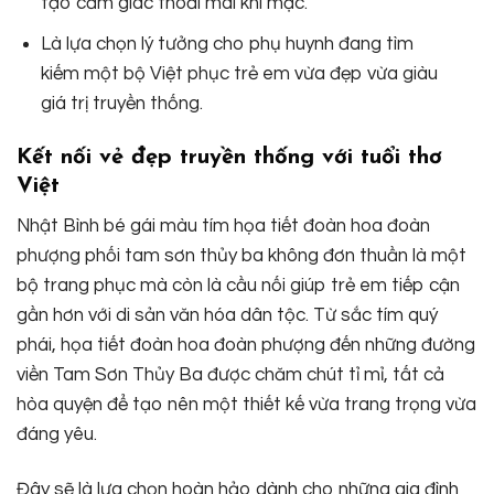
tạo cảm giác thoải mái khi mặc.
Là lựa chọn lý tưởng cho phụ huynh đang tìm
kiếm một bộ Việt phục trẻ em vừa đẹp vừa giàu
giá trị truyền thống.
Kết nối vẻ đẹp truyền thống với tuổi thơ
Việt
Nhật Bình bé gái màu tím họa tiết đoàn hoa đoàn
phượng phối tam sơn thủy ba không đơn thuần là một
bộ trang phục mà còn là cầu nối giúp trẻ em tiếp cận
gần hơn với di sản văn hóa dân tộc. Từ sắc tím quý
phái, họa tiết đoàn hoa đoàn phượng đến những đường
viền Tam Sơn Thủy Ba được chăm chút tỉ mỉ, tất cả
hòa quyện để tạo nên một thiết kế vừa trang trọng vừa
đáng yêu.
Đây sẽ là lựa chọn hoàn hảo dành cho những gia đình