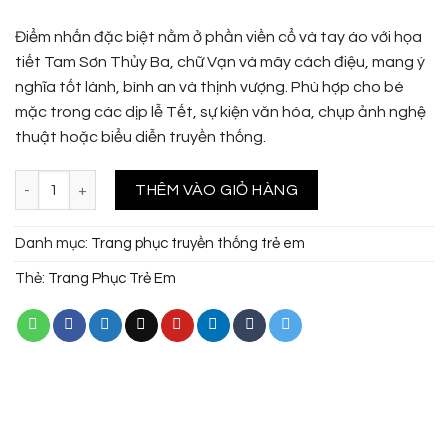
Điểm nhấn đặc biệt nằm ở phần viền cổ và tay áo với họa
tiết Tam Sơn Thủy Ba, chữ Vạn và mây cách điệu, mang ý
nghĩa tốt lành, bình an và thịnh vượng. Phù hợp cho bé
mặc trong các dịp lễ Tết, sự kiện văn hóa, chụp ảnh nghệ
thuật hoặc biểu diễn truyền thống.
Nhật Bình bé gái màu tím họa tiết đoàn hoa đoàn phượng phối tam 
THÊM VÀO GIỎ HÀNG
Danh mục:
Trang phục truyền thống trẻ em
Thẻ:
Trang Phục Trẻ Em