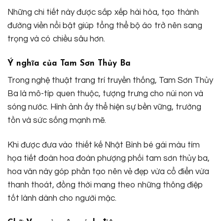
Những chi tiết này được sắp xếp hài hòa, tạo thành
đường viền nổi bật giúp tổng thể bộ áo trở nên sang
trọng và có chiều sâu hơn.
Ý nghĩa của Tam Sơn Thủy Ba
Trong nghệ thuật trang trí truyền thống, Tam Sơn Thủy
Ba là mô-típ quen thuộc, tượng trưng cho núi non và
sóng nước. Hình ảnh ấy thể hiện sự bền vững, trường
tồn và sức sống mạnh mẽ.
Khi được đưa vào thiết kế Nhật Bình bé gái màu tím
họa tiết đoàn hoa đoàn phượng phối tam sơn thủy ba,
hoa văn này góp phần tạo nên vẻ đẹp vừa cổ điển vừa
thanh thoát, đồng thời mang theo những thông điệp
tốt lành dành cho người mặc.