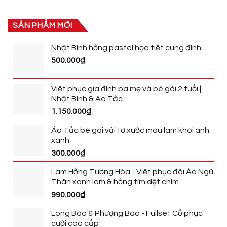
SẢN PHẨM MỚI
Nhật Bình hồng pastel họa tiết cung đình
500.000
₫
Việt phục gia đình ba mẹ và bé gái 2 tuổi |
Nhật Bình & Áo Tấc
1.150.000
₫
Áo Tấc bé gái vải tơ xước màu lam khói ánh
xanh
300.000
₫
Lam Hồng Tương Hòa - Việt phục đôi Áo Ngũ
Thân xanh lam & hồng tím dệt chìm
990.000
₫
Long Bào & Phượng Bào - Fullset Cổ phục
cưới cao cấp