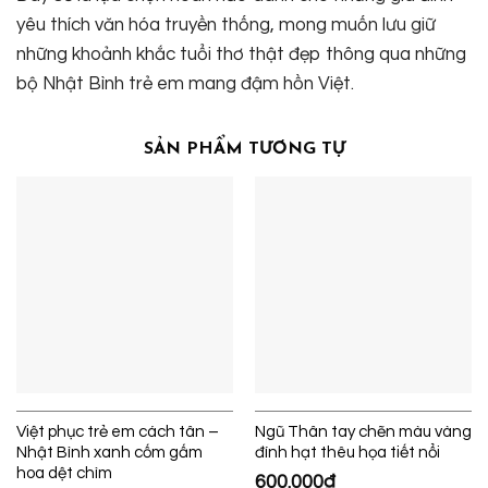
yêu thích văn hóa truyền thống, mong muốn lưu giữ
những khoảnh khắc tuổi thơ thật đẹp thông qua những
bộ Nhật Bình trẻ em mang đậm hồn Việt.
SẢN PHẨM TƯƠNG TỰ
Việt phục trẻ em cách tân –
Ngũ Thân tay chẽn màu vàng
Nhật Bình xanh cốm gấm
đính hạt thêu họa tiết nổi
hoa dệt chìm
600.000
₫