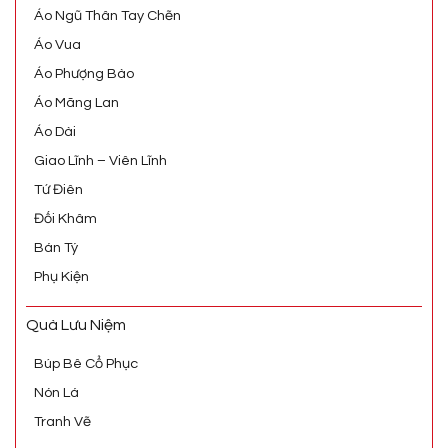
Áo Ngũ Thân Tay Chẽn
Áo Vua
Áo Phượng Bào
Áo Mãng Lan
Áo Dài
Giao Lĩnh – Viên Lĩnh
Tứ Điên
Đối Khâm
Bán Tý
Phụ Kiện
Quà Lưu Niệm
Búp Bê Cổ Phục
Nón Lá
Tranh Vẽ