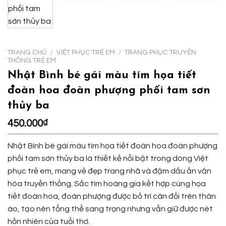
TRANG CHỦ
/
VIỆT PHỤC TRẺ EM
/
TRANG PHỤC TRUYỀN
THỐNG TRẺ EM
Nhật Bình bé gái màu tím họa tiết
đoàn hoa đoàn phượng phối tam sơn
thủy ba
450.000
₫
Nhật Bình bé gái màu tím họa tiết đoàn hoa đoàn phượng
phối tam sơn thủy ba là thiết kế nổi bật trong dòng Việt
phục trẻ em, mang vẻ đẹp trang nhã và đậm dấu ấn văn
hóa truyền thống. Sắc tím hoàng gia kết hợp cùng họa
tiết đoàn hoa, đoàn phượng được bố trí cân đối trên thân
áo, tạo nên tổng thể sang trọng nhưng vẫn giữ được nét
hồn nhiên của tuổi thơ.