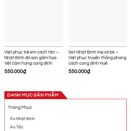
Việt phục trẻ em cách tân –
Set Nhật Bình mẹ và bé –
Nhật Bình đỏ son gấm họa
Việt phục truyền thống phong
tiết cảm hứng cung đình
cách cung đình Huế
550.000
₫
550.000
₫
DANH MỤC SẢN PHẨM
Trang Phục
Áo Nhật Bình
Áo Tấc