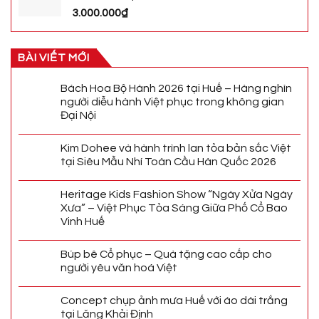
3.000.000
₫
BÀI VIẾT MỚI
Bách Hoa Bộ Hành 2026 tại Huế – Hàng nghìn
người diễu hành Việt phục trong không gian
Đại Nội
Kim Dohee và hành trình lan tỏa bản sắc Việt
tại Siêu Mẫu Nhí Toàn Cầu Hàn Quốc 2026
Heritage Kids Fashion Show “Ngày Xửa Ngày
Xưa” – Việt Phục Tỏa Sáng Giữa Phố Cổ Bao
Vinh Huế
Búp bê Cổ phục – Quà tặng cao cấp cho
người yêu văn hoá Việt
Concept chụp ảnh mưa Huế với áo dài trắng
tại Lăng Khải Định