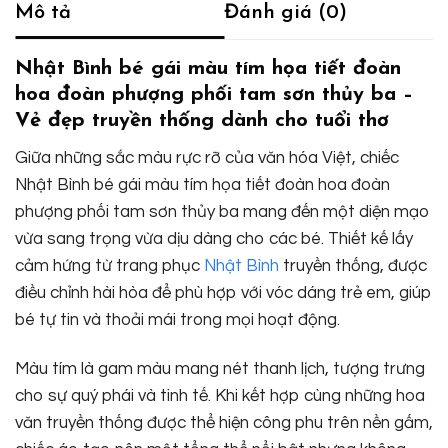
Mô tả
Đánh giá (0)
Nhật Bình bé gái màu tím họa tiết đoàn
hoa đoàn phượng phối tam sơn thủy ba –
Vẻ đẹp truyền thống dành cho tuổi thơ
Giữa những sắc màu rực rỡ của văn hóa Việt, chiếc
Nhật Bình bé gái màu tím họa tiết đoàn hoa đoàn
phượng phối tam sơn thủy ba mang đến một diện mạo
vừa sang trọng vừa dịu dàng cho các bé. Thiết kế lấy
cảm hứng từ trang phục
Nhật Bình
truyền thống, được
điều chỉnh hài hòa để phù hợp với vóc dáng trẻ em, giúp
bé tự tin và thoải mái trong mọi hoạt động.
Màu tím là gam màu mang nét thanh lịch, tượng trưng
cho sự quý phái và tinh tế. Khi kết hợp cùng những hoa
văn truyền thống được thể hiện công phu trên nền gấm,