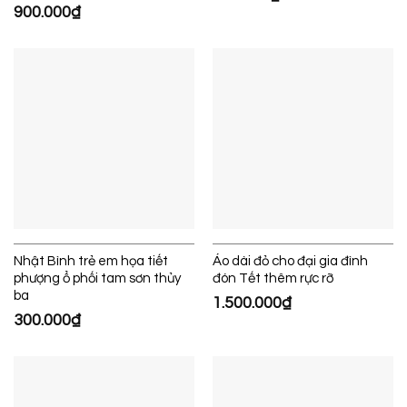
900.000
₫
Nhật Bình trẻ em họa tiết
Áo dài đỏ cho đại gia đình
phượng ổ phối tam sơn thủy
đón Tết thêm rực rỡ
ba
1.500.000
₫
300.000
₫