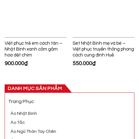
Việt phục trẻ em cách tân –
Set Nhật Bình mẹ và bé –
Nhật Bình xanh cốm gấm
Việt phục truyền thống phong
hoa dệt chìm
cách cung đình Huế
900.000
₫
550.000
₫
DANH MỤC SẢN PHẨM
Trang Phục
Áo Nhật Bình
Áo Tấc
Áo Ngũ Thân Tay Chẽn