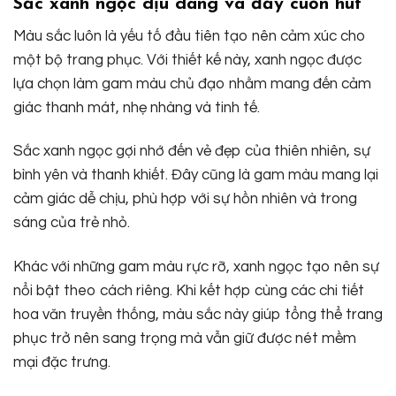
Sắc xanh ngọc dịu dàng và đầy cuốn hút
Màu sắc luôn là yếu tố đầu tiên tạo nên cảm xúc cho
một bộ trang phục. Với thiết kế này, xanh ngọc được
lựa chọn làm gam màu chủ đạo nhằm mang đến cảm
giác thanh mát, nhẹ nhàng và tinh tế.
Sắc xanh ngọc gợi nhớ đến vẻ đẹp của thiên nhiên, sự
bình yên và thanh khiết. Đây cũng là gam màu mang lại
cảm giác dễ chịu, phù hợp với sự hồn nhiên và trong
sáng của trẻ nhỏ.
Khác với những gam màu rực rỡ, xanh ngọc tạo nên sự
nổi bật theo cách riêng. Khi kết hợp cùng các chi tiết
hoa văn truyền thống, màu sắc này giúp tổng thể trang
phục trở nên sang trọng mà vẫn giữ được nét mềm
mại đặc trưng.