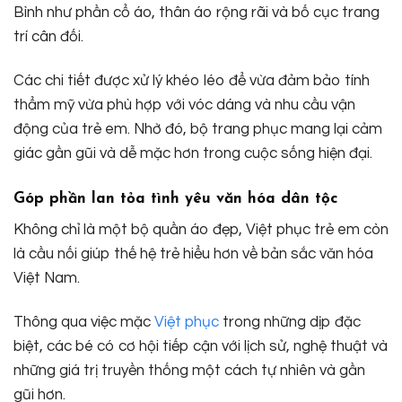
Bình như phần cổ áo, thân áo rộng rãi và bố cục trang
trí cân đối.
Các chi tiết được xử lý khéo léo để vừa đảm bảo tính
thẩm mỹ vừa phù hợp với vóc dáng và nhu cầu vận
động của trẻ em. Nhờ đó, bộ trang phục mang lại cảm
giác gần gũi và dễ mặc hơn trong cuộc sống hiện đại.
Góp phần lan tỏa tình yêu văn hóa dân tộc
Không chỉ là một bộ quần áo đẹp, Việt phục trẻ em còn
là cầu nối giúp thế hệ trẻ hiểu hơn về bản sắc văn hóa
Việt Nam.
Thông qua việc mặc
Việt phục
trong những dịp đặc
biệt, các bé có cơ hội tiếp cận với lịch sử, nghệ thuật và
những giá trị truyền thống một cách tự nhiên và gần
gũi hơn.