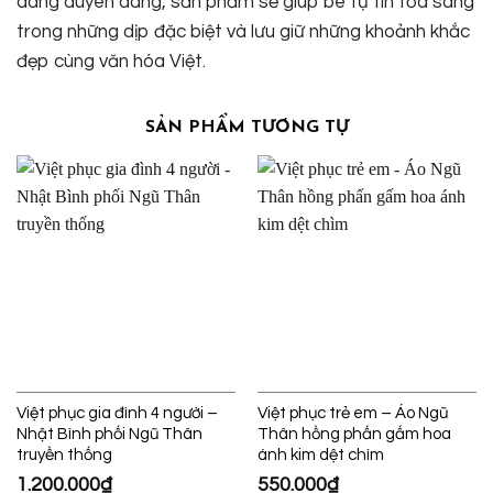
dáng duyên dáng, sản phẩm sẽ giúp bé tự tin tỏa sáng
trong những dịp đặc biệt và lưu giữ những khoảnh khắc
đẹp cùng văn hóa Việt.
SẢN PHẨM TƯƠNG TỰ
Việt phục gia đình 4 người –
Việt phục trẻ em – Áo Ngũ
Nhật Bình phối Ngũ Thân
Thân hồng phấn gấm hoa
truyền thống
ánh kim dệt chìm
1.200.000
₫
550.000
₫