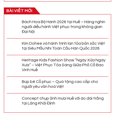
BÀI VIẾT MỚI
Bách Hoa Bộ Hành 2026 tại Huế – Hàng nghìn
người diễu hành Việt phục trong không gian
Đại Nội
Kim Dohee và hành trình lan tỏa bản sắc Việt
tại Siêu Mẫu Nhí Toàn Cầu Hàn Quốc 2026
Heritage Kids Fashion Show “Ngày Xửa Ngày
Xưa” – Việt Phục Tỏa Sáng Giữa Phố Cổ Bao
Vinh Huế
Búp bê Cổ phục – Quà tặng cao cấp cho
người yêu văn hoá Việt
Concept chụp ảnh mưa Huế với áo dài trắng
tại Lăng Khải Định