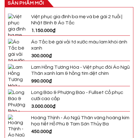
SẢN PHẨM MỚI
Việt phục gia đình ba mẹ và bé gái 2 tuổi |
Nhật Bình & Áo Tấc
1.150.000
₫
Áo Tấc bé gái vải tơ xước màu lam khói ánh
xanh
300.000
₫
Lam Hồng Tương Hòa - Việt phục đôi Áo Ngũ
Thân xanh lam & hồng tím dệt chìm
990.000
₫
Long Bào & Phượng Bào - Fullset Cổ phục
cưới cao cấp
3.000.000
₫
Hoàng Thịnh - Áo Ngũ Thân vàng hoàng kim
họa tiết Hổ Phù & Tam Sơn Thủy Ba
450.000
₫