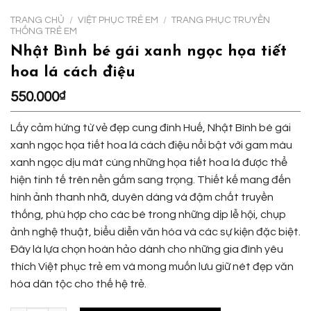
TRANG CHỦ
/
VIỆT PHỤC TRẺ EM
/
TRANG PHỤC TRUYỀN
THỐNG TRẺ EM
Nhật Bình bé gái xanh ngọc họa tiết
hoa lá cách điệu
550.000
₫
Lấy cảm hứng từ vẻ đẹp cung đình Huế, Nhật Bình bé gái
xanh ngọc họa tiết hoa lá cách điệu nổi bật với gam màu
xanh ngọc dịu mát cùng những họa tiết hoa lá được thể
hiện tinh tế trên nền gấm sang trọng. Thiết kế mang đến
hình ảnh thanh nhã, duyên dáng và đậm chất truyền
thống, phù hợp cho các bé trong những dịp lễ hội, chụp
ảnh nghệ thuật, biểu diễn văn hóa và các sự kiện đặc biệt.
Đây là lựa chọn hoàn hảo dành cho những gia đình yêu
thích Việt phục trẻ em và mong muốn lưu giữ nét đẹp văn
hóa dân tộc cho thế hệ trẻ.