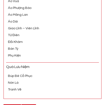
Áo Vua
Áo Phượng Bào
Áo Mãng Lan
Áo Dài
Giao Lĩnh – Viên Lĩnh
Tứ Điên
Đối Khâm
Bán Tý
Phụ Kiện
Quà Lưu Niệm
Búp Bê Cổ Phục
Nón Lá
Tranh Vẽ