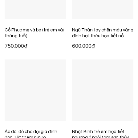
Cổ Phục mẹ và bé (trẻ em vài
Ngũ Thân tay chẽn màu vàng
tháng tuổi)
đính hạt thêu họa tiết nổi
750.000
₫
600.000
₫
Áo dài đỏ cho đại gia đình
Nhật Bình trẻ em họa tiết
đón Tết thêm rực rỡ
phượng ổ phối tam sơn thủy