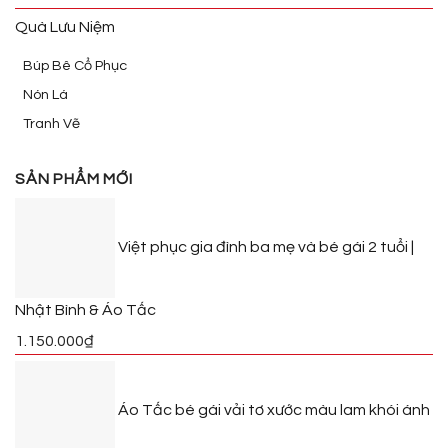
Quà Lưu Niệm
Búp Bê Cổ Phục
Nón Lá
Tranh Vẽ
SẢN PHẨM MỚI
Việt phục gia đình ba mẹ và bé gái 2 tuổi |
Nhật Bình & Áo Tấc
1.150.000
₫
Áo Tấc bé gái vải tơ xước màu lam khói ánh