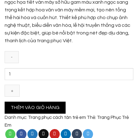
ngọc họa tiết vân mây sở hữu gam màu xanh ngọc sang
trọng kết hợp hoa văn vân mây mềm mại, tạo nên tổng
thể hài hòa và cuốn hút. Thiết kế phù hợp cho chụp ảnh
nghệ thuật, biểu diễn văn hóa, lễ hội truyền thống và các
sự kiện đặc biệt, giúp bé nổi bật trong nét đẹp dịu dàng,
thanh lịch của trang phục Việt.
Việt
phục
trẻ
em
cách
tân
THÊM VÀO GIỎ HÀNG
màu
Danh mục:
Trang phục cách tân trẻ em
Thẻ:
Trang Phục Trẻ
xanh
Em
ngọc
họa