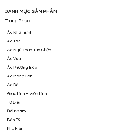
DANH MỤC SẢN PHẨM
Trang Phục
Áo Nhật Bình
Áo Tấc
Áo Ngũ Thân Tay Chẽn
Áo Vua
Áo Phượng Bào
Áo Mãng Lan
Áo Dài
Giao Lĩnh – Viên Lĩnh
Tứ Điên
Đối Khâm
Bán Tý
Phụ Kiện