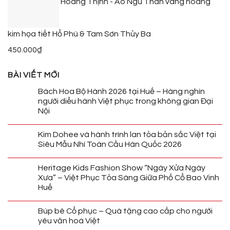
Hoàng Thịnh - Áo Ngũ Thân vàng hoàng
kim họa tiết Hổ Phù & Tam Sơn Thủy Ba
450.000
₫
BÀI VIẾT MỚI
Bách Hoa Bộ Hành 2026 tại Huế – Hàng nghìn
người diễu hành Việt phục trong không gian Đại
Nội
Kim Dohee và hành trình lan tỏa bản sắc Việt tại
Siêu Mẫu Nhí Toàn Cầu Hàn Quốc 2026
Heritage Kids Fashion Show “Ngày Xửa Ngày
Xưa” – Việt Phục Tỏa Sáng Giữa Phố Cổ Bao Vinh
Huế
Búp bê Cổ phục – Quà tặng cao cấp cho người
yêu văn hoá Việt