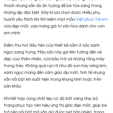
thoát nhưng vẫn đủ ấn tượng để bé tỏa sáng trong
những dịp đặc biệt. Đây là lựa chọn được nhiều phụ
huynh yêu thích khi tìm kiếm một mẫu
Việt phục trẻ em
vừa đẹp mắt, vừa mang giá trị văn hóa dành cho con
em mình.
Điểm thu hút đầu tiên của thiết kế nằm ở sắc xanh
ngọc sang trọng. Màu sắc này gợi liên tưởng đến vẻ
đẹp của thiên nhiên, của bầu trời và những tầng mây
trong trẻo. Không quá rực rỡ như đỏ son hay vàng kim,
xanh ngọc mang đến cảm giác dịu mắt, tinh tế nhưng
vẫn nổi bật khi xuất hiện trong khung hình hoặc trên
sân khấu.
Khi kết hợp cùng chất liệu có độ bắt sáng nhẹ, bộ
trang phục tạo nên hiệu ứng thị giác đẹp mắt, giúp bé
trở nên nổi bật mà vẫn giữ được nét hồn nhiên, trong