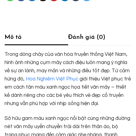
tiết
vân
mây
số
lượng
Mô tả
Đánh giá (0)
Trong dòng chảy của văn hóa truyền thống Việt Nam,
hình ảnh những cụm mây cách điệu luôn mang ý nghĩa
về sự an lành, may mắn và những điều tốt đẹp. Từ cảm
hứng đó,
Hoa Nghiêm Việt Phục
giới thiệu Việt phục trẻ
em cách tân màu xanh ngọc họa tiết vân mây – thiết
kế dành riêng cho các bé yêu thích vẻ đẹp cổ truyền
nhưng vẫn phù hợp với nhịp sống hiện đại.
Sở hữu gam màu xanh ngọc nổi bật cùng những đường
nét vân mây uyển chuyển trải dài trên thân áo, bộ
trang phục mang đến cảm giác nhẹ nhàng, thanh