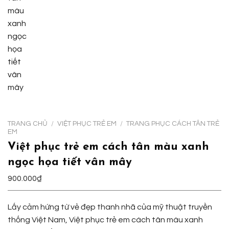
TRANG CHỦ
/
VIỆT PHỤC TRẺ EM
/
TRANG PHỤC CÁCH TÂN TRẺ
EM
Việt phục trẻ em cách tân màu xanh
ngọc họa tiết vân mây
900.000
₫
Lấy cảm hứng từ vẻ đẹp thanh nhã của mỹ thuật truyền
thống Việt Nam, Việt phục trẻ em cách tân màu xanh