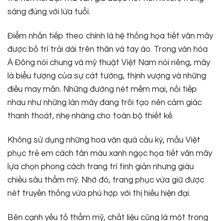
sáng đúng với lứa tuổi.
Điểm nhấn tiếp theo chính là hệ thống họa tiết vân mây
được bố trí trải dài trên thân và tay áo. Trong văn hóa
Á Đông nói chung và mỹ thuật Việt Nam nói riêng, mây
là biểu tượng của sự cát tường, thịnh vượng và những
điều may mắn. Những đường nét mềm mại, nối tiếp
nhau như những làn mây đang trôi tạo nên cảm giác
thanh thoát, nhẹ nhàng cho toàn bộ thiết kế.
Không sử dụng những hoa văn quá cầu kỳ, mẫu Việt
phục trẻ em cách tân màu xanh ngọc họa tiết vân mây
lựa chọn phong cách trang trí tinh giản nhưng giàu
chiều sâu thẩm mỹ. Nhờ đó, trang phục vừa giữ được
nét truyền thống vừa phù hợp với thị hiếu hiện đại.
Bên cạnh yếu tố thẩm mỹ, chất liệu cũng là một trong