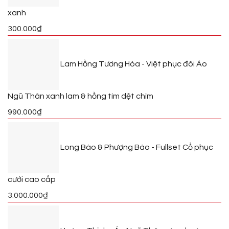
xanh
300.000
₫
Lam Hồng Tương Hòa - Việt phục đôi Áo
Ngũ Thân xanh lam & hồng tím dệt chìm
990.000
₫
Long Bào & Phượng Bào - Fullset Cổ phục
cưới cao cấp
3.000.000
₫